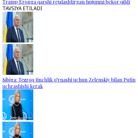
Tramp Eronga qarshi rejalashtirgan hujumni bekor qildi
TAVSIYA ETILADI
Sibiga: Tezroq tinchlik o‘rnashi uchun Zelenskiy bilan Putin
uchrashishi kerak