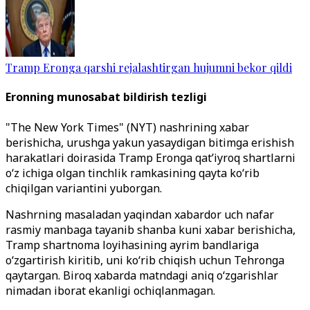
Tramp Eronga qarshi rejalashtirgan hujumni bekor qildi
Eronning munosabat bildirish tezligi
"The New York Times" (NYT) nashrining xabar
berishicha, urushga yakun yasaydigan bitimga erishish
harakatlari doirasida Tramp Eronga qatʼiyroq shartlarni
oʻz ichiga olgan tinchlik ramkasining qayta koʻrib
chiqilgan variantini yuborgan.
Nashrning masaladan yaqindan xabardor uch nafar
rasmiy manbaga tayanib shanba kuni xabar berishicha,
Tramp shartnoma loyihasining ayrim bandlariga
oʻzgartirish kiritib, uni koʻrib chiqish uchun Tehronga
qaytargan. Biroq xabarda matndagi aniq oʻzgarishlar
nimadan iborat ekanligi ochiqlanmagan.