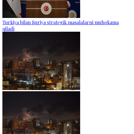
Turkiya bilan Suriya strategik masalalarni muhokama
qiladi