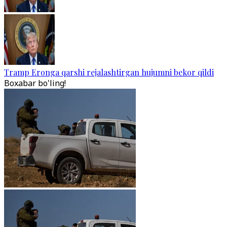
Tramp Eronga qarshi rejalashtirgan hujumni bekor qildi
Boxabar bo'ling!