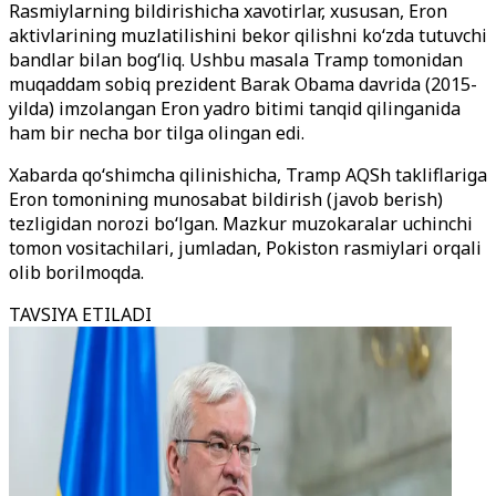
Rasmiylarning bildirishicha xavotirlar, xususan, Eron
aktivlarining muzlatilishini bekor qilishni koʻzda tutuvchi
bandlar bilan bogʻliq. Ushbu masala Tramp tomonidan
muqaddam sobiq prezident Barak Obama davrida (2015-
yilda) imzolangan Eron yadro bitimi tanqid qilinganida
ham bir necha bor tilga olingan edi.
Xabarda qoʻshimcha qilinishicha, Tramp AQSh takliflariga
Eron tomonining munosabat bildirish (javob berish)
tezligidan norozi boʻlgan. Mazkur muzokaralar uchinchi
tomon vositachilari, jumladan, Pokiston rasmiylari orqali
olib borilmoqda.
TAVSIYA ETILADI