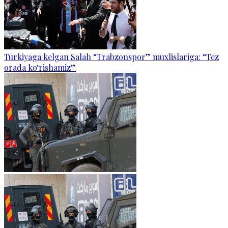
Turkiyaga kelgan Salah “Trabzonspor” muxlislariga: “Tez
orada ko‘rishamiz”