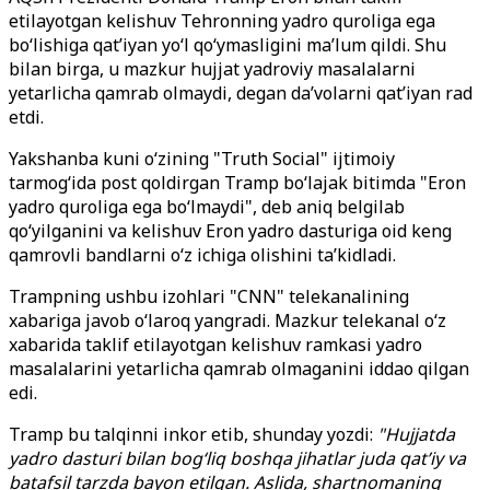
etilayotgan kelishuv Tehronning yadro quroliga ega
boʻlishiga qat’iyan yoʻl qoʻymasligini maʼlum qildi. Shu
bilan birga, u mazkur hujjat yadroviy masalalarni
yetarlicha qamrab olmaydi, degan daʼvolarni qatʼiyan rad
etdi.
Yakshanba kuni oʻzining "Truth Social" ijtimoiy
tarmogʻida post qoldirgan Tramp boʻlajak bitimda "Eron
yadro quroliga ega boʻlmaydi", deb aniq belgilab
qoʻyilganini va kelishuv Eron yadro dasturiga oid keng
qamrovli bandlarni oʻz ichiga olishini taʼkidladi.
Trampning ushbu izohlari "CNN" telekanalining
xabariga javob oʻlaroq yangradi. Mazkur telekanal oʻz
xabarida taklif etilayotgan kelishuv ramkasi yadro
masalalarini yetarlicha qamrab olmaganini iddao qilgan
edi.
Tramp bu talqinni inkor etib, shunday yozdi:
"Hujjatda
yadro dasturi bilan bogʻliq boshqa jihatlar juda qatʼiy va
batafsil tarzda bayon etilgan. Aslida, shartnomaning