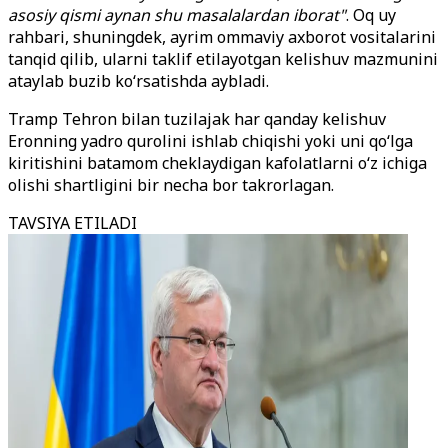
asosiy qismi aynan shu masalalardan iborat"
. Oq uy
rahbari, shuningdek, ayrim ommaviy axborot vositalarini
tanqid qilib, ularni taklif etilayotgan kelishuv mazmunini
ataylab buzib koʻrsatishda aybladi.
Tramp Tehron bilan tuzilajak har qanday kelishuv
Eronning yadro qurolini ishlab chiqishi yoki uni qoʻlga
kiritishini batamom cheklaydigan kafolatlarni oʻz ichiga
olishi shartligini bir necha bor takrorlagan.
TAVSIYA ETILADI