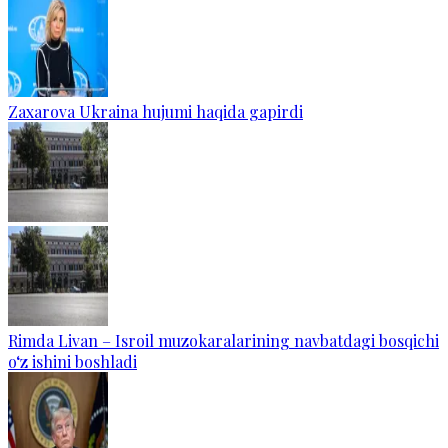
Zaxarova Ukraina hujumi haqida gapirdi
Rimda Livan – Isroil muzokaralarining navbatdagi bosqichi
o‘z ishini boshladi