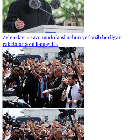
Zelenskiy: «Havo mudofaasi uchun yetkazib berilgan
raketalar soni kamaydi».