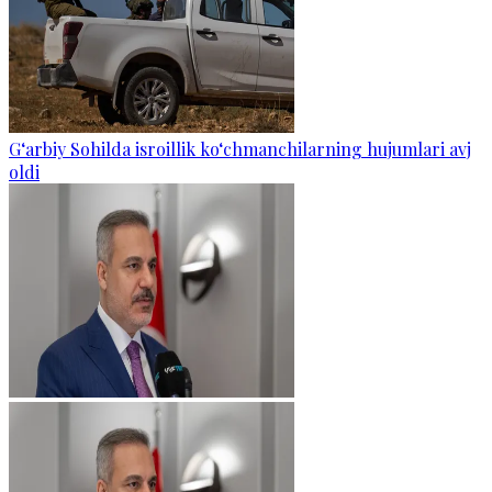
G‘arbiy Sohilda isroillik ko‘chmanchilarning hujumlari avj
oldi