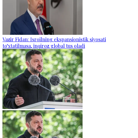
Vazir Fidan: Isroilning ekspansionistik siyosati
to‘xtatilmasa, inqiroz global tus oladi