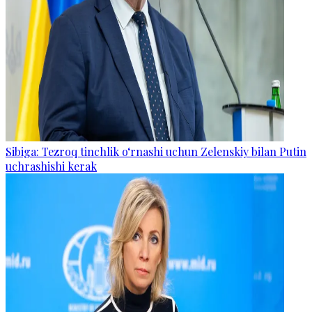
Sibiga: Tezroq tinchlik o‘rnashi uchun Zelenskiy bilan Putin
uchrashishi kerak