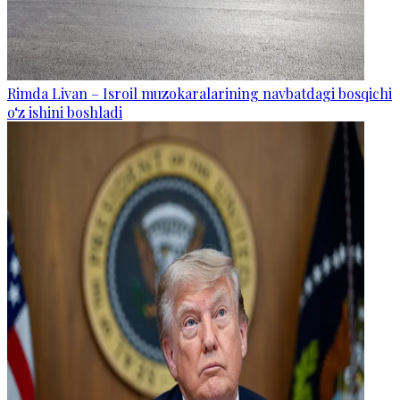
Rimda Livan – Isroil muzokaralarining navbatdagi bosqichi
o‘z ishini boshladi