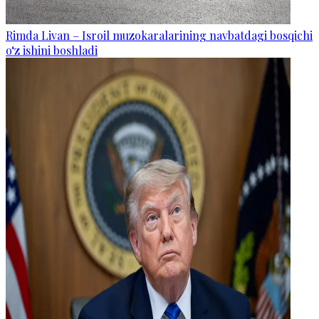
Rimda Livan – Isroil muzokaralarining navbatdagi bosqichi
o‘z ishini boshladi