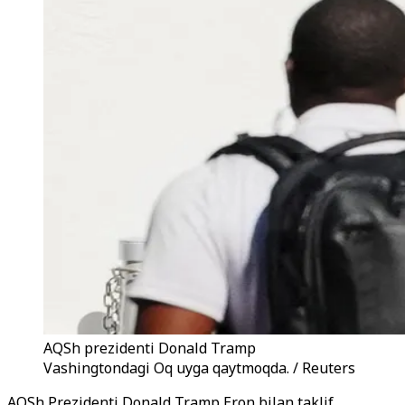
AQSh prezidenti Donald Tramp
Vashingtondagi Oq uyga qaytmoqda. / Reuters
AQSh Prezidenti Donald Tramp Eron bilan taklif