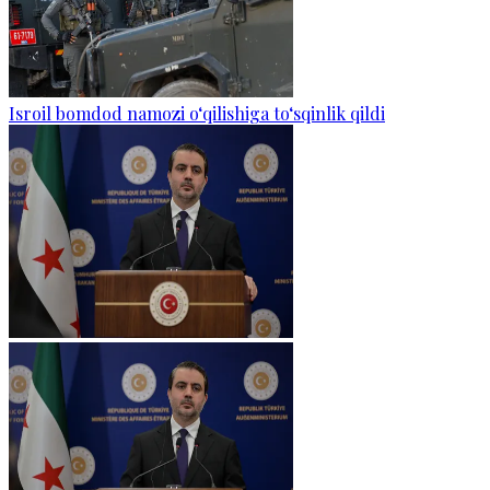
Isroil bomdod namozi o‘qilishiga to‘sqinlik qildi