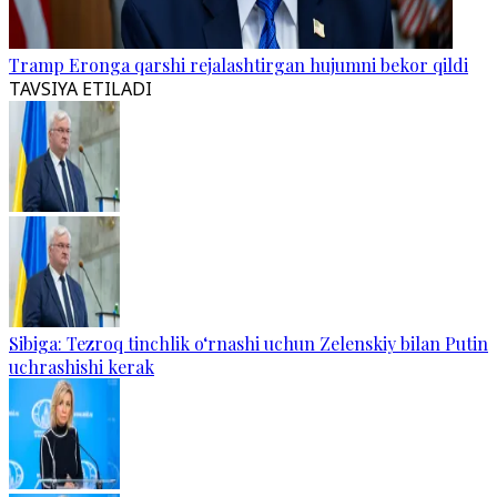
Tramp Eronga qarshi rejalashtirgan hujumni bekor qildi
TAVSIYA ETILADI
Sibiga: Tezroq tinchlik o‘rnashi uchun Zelenskiy bilan Putin
uchrashishi kerak