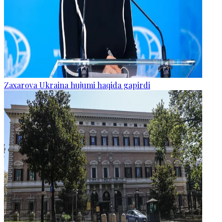
Zaxarova Ukraina hujumi haqida gapirdi