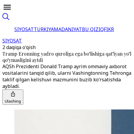
SIYOSAT
TURKIYA
MADANIYAT
BU QIZIQ
FIKR
SIYOSAT
2 daqiqa o'qish
Tramp Eronning yadro quroliga ega boʻlishiga qat’iyan yoʻl
qoʻymasligini aytdi
AQSh Prezidenti Donald Tramp ayrim ommaviy axborot
vositalarini tanqid qilib, ularni Vashingtonning Tehronga
taklif qilgan kelishuvi mazmunini buzib koʻrsatishda
aybladi.
Ulashing