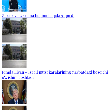
Zaxarova Ukraina hujumi haqida gapirdi
Rimda Livan – Isroil muzokaralarining navbatdagi bosqichi
o‘z ishini boshladi