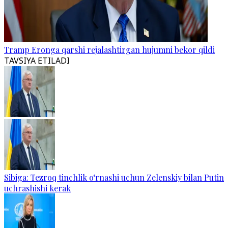
Tramp Eronga qarshi rejalashtirgan hujumni bekor qildi
TAVSIYA ETILADI
Sibiga: Tezroq tinchlik o‘rnashi uchun Zelenskiy bilan Putin
uchrashishi kerak