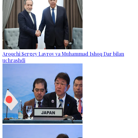
Aroqchi Sergey Lavrov va Muhammad Ishoq Dar bilan
uchrashdi