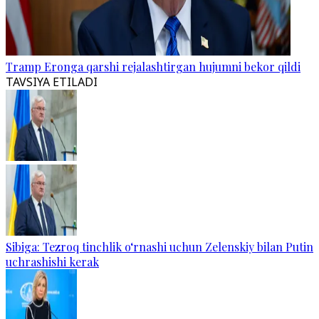
Tramp Eronga qarshi rejalashtirgan hujumni bekor qildi
TAVSIYA ETILADI
Sibiga: Tezroq tinchlik o‘rnashi uchun Zelenskiy bilan Putin
uchrashishi kerak