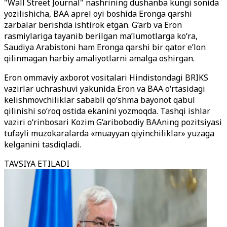
"Wall Street Journal" nashrining dushanba kungi sonida
yozilishicha, BAA aprel oyi boshida Eronga qarshi
zarbalar berishda ishtirok etgan. G‘arb va Eron
rasmiylariga tayanib berilgan ma’lumotlarga ko‘ra,
Saudiya Arabistoni ham Eronga qarshi bir qator e’lon
qilinmagan harbiy amaliyotlarni amalga oshirgan.
Eron ommaviy axborot vositalari Hindistondagi BRIKS
vazirlar uchrashuvi yakunida Eron va BAA o‘rtasidagi
kelishmovchiliklar sababli qo‘shma bayonot qabul
qilinishi so‘roq ostida ekanini yozmoqda. Tashqi ishlar
vaziri o‘rinbosari Kozim G‘aribobodiy BAAning pozitsiyasi
tufayli muzokaralarda «muayyan qiyinchiliklar» yuzaga
kelganini tasdiqladi.
TAVSIYA ETILADI