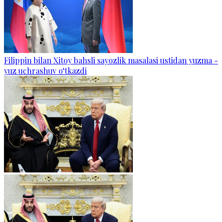
Filippin bilan Xitoy bahsli sayozlik masalasi ustidan yuzma -
yuz uchrashuv o‘tkazdi