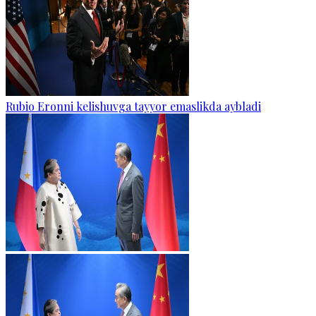
Rubio Eronni kelishuvga tayyor emaslikda aybladi