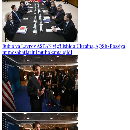
Rubio va Lavrov ASEAN yig'ilishida Ukraina, AQSh-Rossiya
munosabatlarini muhokama qildi