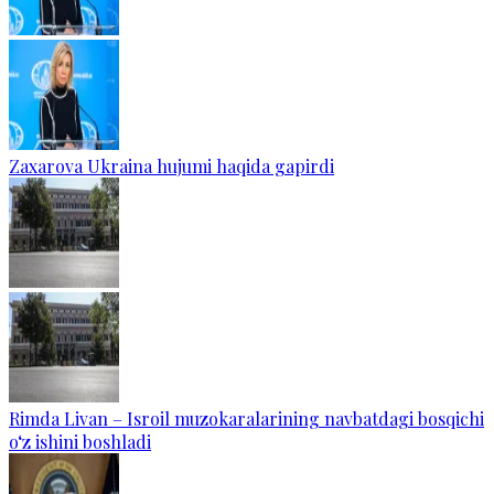
Zaxarova Ukraina hujumi haqida gapirdi
Rimda Livan – Isroil muzokaralarining navbatdagi bosqichi
o‘z ishini boshladi