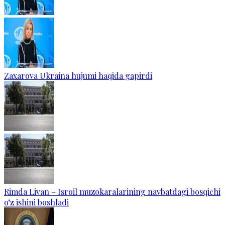
Zaxarova Ukraina hujumi haqida gapirdi
Rimda Livan – Isroil muzokaralarining navbatdagi bosqichi
o‘z ishini boshladi