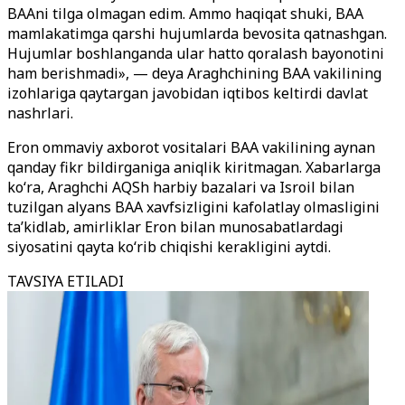
BAAni tilga olmagan edim. Ammo haqiqat shuki, BAA
mamlakatimga qarshi hujumlarda bevosita qatnashgan.
Hujumlar boshlanganda ular hatto qoralash bayonotini
ham berishmadi», — deya Araghchining BAA vakilining
izohlariga qaytargan javobidan iqtibos keltirdi davlat
nashrlari.
Eron ommaviy axborot vositalari BAA vakilining aynan
qanday fikr bildirganiga aniqlik kiritmagan. Xabarlarga
ko‘ra, Araghchi AQSh harbiy bazalari va Isroil bilan
tuzilgan alyans BAA xavfsizligini kafolatlay olmasligini
ta’kidlab, amirliklar Eron bilan munosabatlardagi
siyosatini qayta ko‘rib chiqishi kerakligini aytdi.
TAVSIYA ETILADI