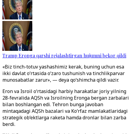
Tramp Eronga qarshi rejalashtirgan hujumni bekor qildi
«Biz tinch-totuv yashashimiz kerak, buning uchun esa
ikki davlat o‘rtasida o‘zaro tushunish va tinchlikparvar
munosabatlar zarur», — deya qo‘shimcha qildi vazir.
Eron va Isroil o‘rtasidagi harbiy harakatlar joriy yilning
28-fevralida AQSh va Isroilning Eronga bergan zarbalari
bilan boshlangan edi. Tehron bunga javoban
mintaqadagi AQSh bazalari va Ko‘rfaz mamlakatlaridagi
strategik ob’ektlarga raketa hamda dronlar bilan zarba
berdi.