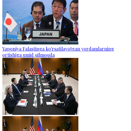
Yaponiya Falastinga ko'rsatilayotgan yordamlarning
ortishiga umid qilmoqda