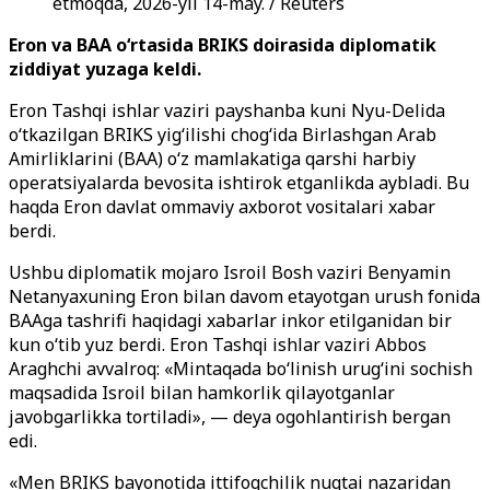
etmoqda, 2026-yil 14-may. / Reuters
Eron va BAA o‘rtasida BRIKS doirasida diplomatik
ziddiyat yuzaga keldi.
Eron Tashqi ishlar vaziri payshanba kuni Nyu-Delida
o‘tkazilgan BRIKS yig‘ilishi chog‘ida Birlashgan Arab
Amirliklarini (BAA) o‘z mamlakatiga qarshi harbiy
operatsiyalarda bevosita ishtirok etganlikda aybladi. Bu
haqda Eron davlat ommaviy axborot vositalari xabar
berdi.
Ushbu diplomatik mojaro Isroil Bosh vaziri Benyamin
Netanyaxuning Eron bilan davom etayotgan urush fonida
BAAga tashrifi haqidagi xabarlar inkor etilganidan bir
kun o‘tib yuz berdi. Eron Tashqi ishlar vaziri Abbos
Araghchi avvalroq: «Mintaqada bo‘linish urug‘ini sochish
maqsadida Isroil bilan hamkorlik qilayotganlar
javobgarlikka tortiladi», — deya ogohlantirish bergan
edi.
«Men BRIKS bayonotida ittifoqchilik nuqtai nazaridan