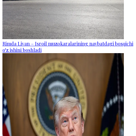
Rimda Livan – Isroil muzokaralarining navbatdagi bosqichi
o‘z ishini boshladi