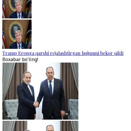
Tramp Eronga qarshi rejalashtirgan hujumni bekor qildi
Boxabar bo'ling!