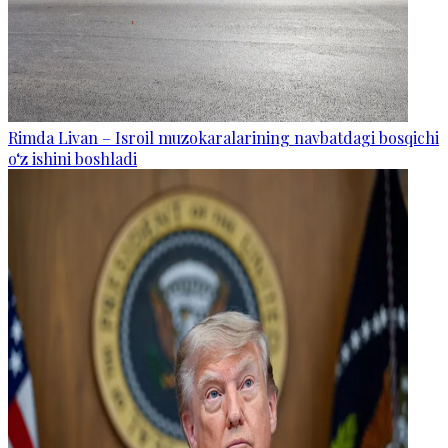
Rimda Livan – Isroil muzokaralarining navbatdagi bosqichi
o‘z ishini boshladi