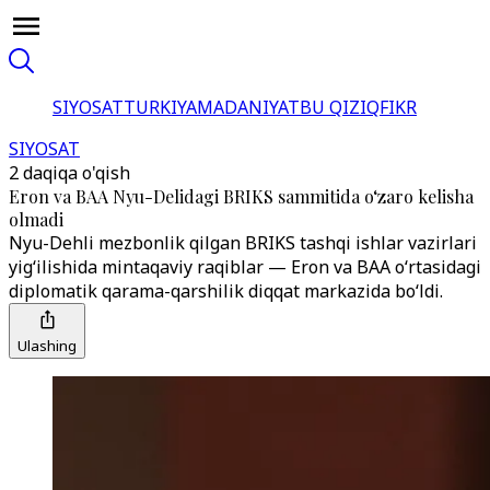
SIYOSAT
TURKIYA
MADANIYAT
BU QIZIQ
FIKR
SIYOSAT
2 daqiqa o'qish
Eron va BAA Nyu-Delidagi BRIKS sammitida o‘zaro kelisha
olmadi
Nyu-Dehli mezbonlik qilgan BRIKS tashqi ishlar vazirlari
yig‘ilishida mintaqaviy raqiblar — Eron va BAA o‘rtasidagi
diplomatik qarama-qarshilik diqqat markazida bo‘ldi.
Ulashing