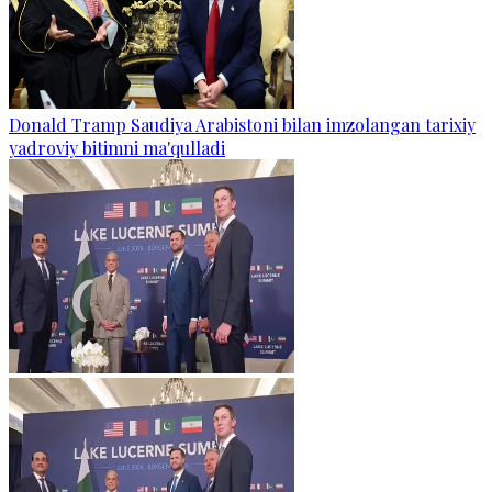
Donald Tramp Saudiya Arabistoni bilan imzolangan tarixiy
yadroviy bitimni ma'qulladi