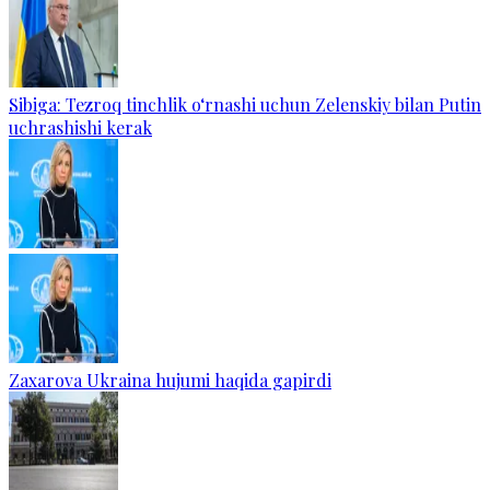
Sibiga: Tezroq tinchlik o‘rnashi uchun Zelenskiy bilan Putin
uchrashishi kerak
Zaxarova Ukraina hujumi haqida gapirdi