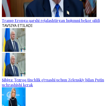
Tramp Eronga qarshi rejalashtirgan hujumni bekor qildi
TAVSIYA ETILADI
Sibiga: Tezroq tinchlik o‘rnashi uchun Zelenskiy bilan Putin
uchrashishi kerak