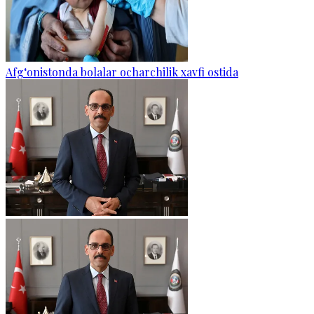
Afg‘onistonda bolalar ocharchilik xavfi ostida