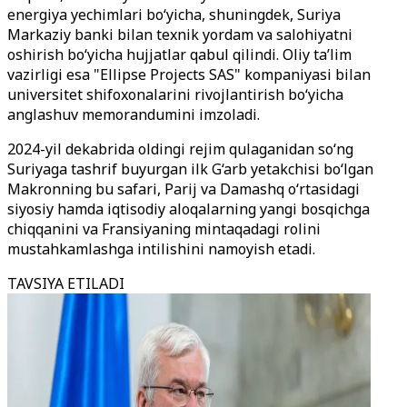
energiya yechimlari bo‘yicha, shuningdek, Suriya
Markaziy banki bilan texnik yordam va salohiyatni
oshirish bo‘yicha hujjatlar qabul qilindi. Oliy ta’lim
vazirligi esa "Ellipse Projects SAS" kompaniyasi bilan
universitet shifoxonalarini rivojlantirish bo‘yicha
anglashuv memorandumini imzoladi.
2024-yil dekabrida oldingi rejim qulaganidan so‘ng
Suriyaga tashrif buyurgan ilk G‘arb yetakchisi bo‘lgan
Makronning bu safari, Parij va Damashq o‘rtasidagi
siyosiy hamda iqtisodiy aloqalarning yangi bosqichga
chiqqanini va Fransiyaning mintaqadagi rolini
mustahkamlashga intilishini namoyish etadi.
TAVSIYA ETILADI