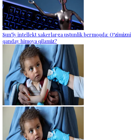
Sun’iy intellekt xakerlarga ustunlik bermoqda: O‘zimizni
qanday himoya qilamiz?