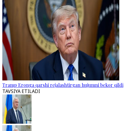
Tramp Eronga qarshi rejalashtirgan hujumni bekor qildi
TAVSIYA ETILADI