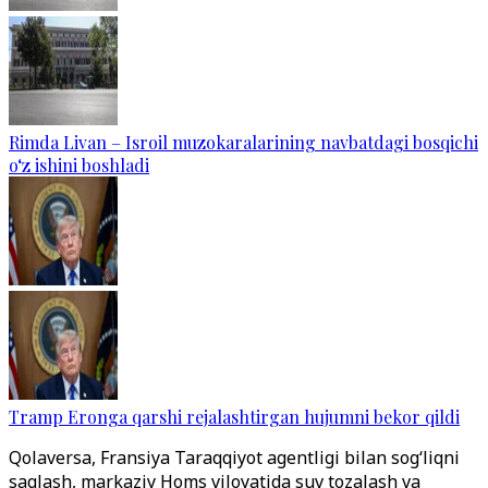
Rimda Livan – Isroil muzokaralarining navbatdagi bosqichi
o‘z ishini boshladi
Tramp Eronga qarshi rejalashtirgan hujumni bekor qildi
Qolaversa, Fransiya Taraqqiyot agentligi bilan sog‘liqni
saqlash, markaziy Homs viloyatida suv tozalash va