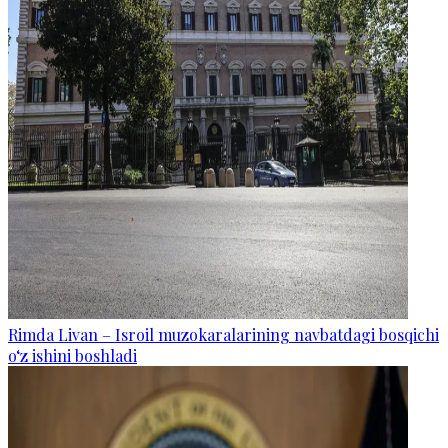
Rimda Livan – Isroil muzokaralarining navbatdagi bosqichi
o‘z ishini boshladi