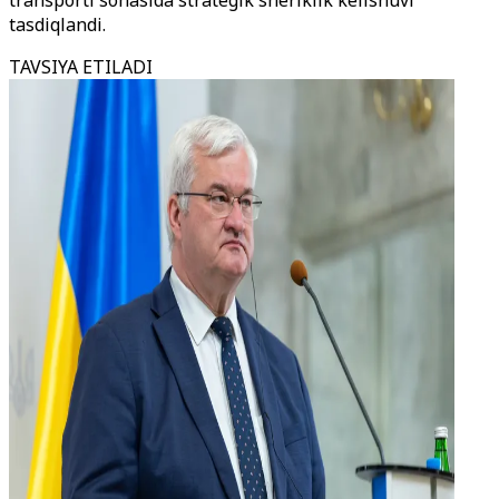
transporti sohasida strategik sheriklik kelishuvi
tasdiqlandi.
TAVSIYA ETILADI