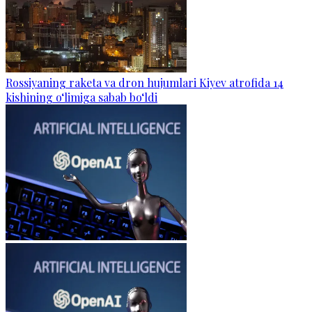
Rossiyaning raketa va dron hujumlari Kiyev atrofida 14
kishining o‘limiga sabab bo‘ldi