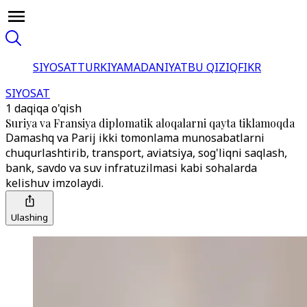
SIYOSAT
TURKIYA
MADANIYAT
BU QIZIQ
FIKR
SIYOSAT
1 daqiqa o'qish
Suriya va Fransiya diplomatik aloqalarni qayta tiklamoqda
Damashq va Parij ikki tomonlama munosabatlarni
chuqurlashtirib, transport, aviatsiya, sog'liqni saqlash,
bank, savdo va suv infratuzilmasi kabi sohalarda
kelishuv imzolaydi.
Ulashing