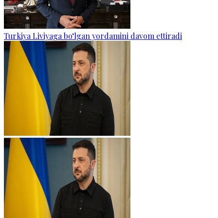
Turkiya Liviyaga bo‘lgan yordamini davom ettiradi