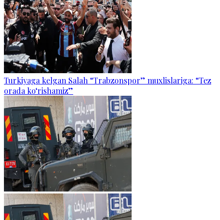
Turkiyaga kelgan Salah “Trabzonspor” muxlislariga: “Tez
orada ko‘rishamiz”