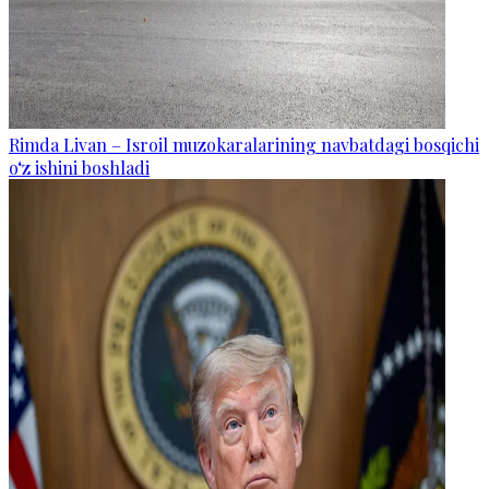
Rimda Livan – Isroil muzokaralarining navbatdagi bosqichi
o‘z ishini boshladi