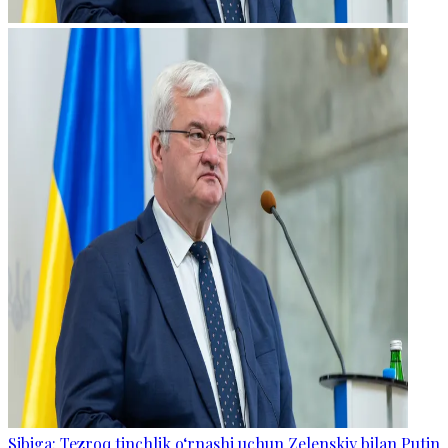
Sibiga: Tezroq tinchlik o‘rnashi uchun Zelenskiy bilan Putin