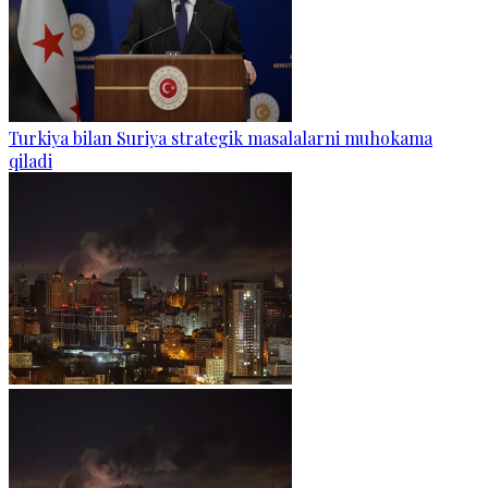
Turkiya bilan Suriya strategik masalalarni muhokama
qiladi