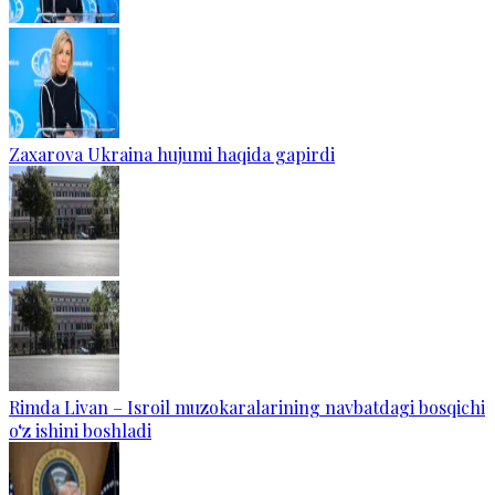
Zaxarova Ukraina hujumi haqida gapirdi
Rimda Livan – Isroil muzokaralarining navbatdagi bosqichi
o‘z ishini boshladi