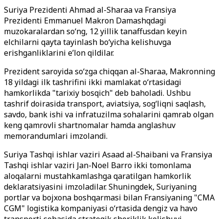
Suriya Prezidenti Ahmad al-Sharaa va Fransiya
Prezidenti Emmanuel Makron Damashqdagi
muzokaralardan so‘ng, 12 yillik tanaffusdan keyin
elchilarni qayta tayinlash bo‘yicha kelishuvga
erishganliklarini e’lon qildilar.
Prezident saroyida so‘zga chiqqan al-Sharaa, Makronning
18 yildagi ilk tashrifini ikki mamlakat o‘rtasidagi
hamkorlikda "tarixiy bosqich" deb baholadi. Ushbu
tashrif doirasida transport, aviatsiya, sog‘liqni saqlash,
savdo, bank ishi va infratuzilma sohalarini qamrab olgan
keng qamrovli shartnomalar hamda anglashuv
memorandumlari imzolandi.
Suriya Tashqi ishlar vaziri Asaad al-Shaibani va Fransiya
Tashqi ishlar vaziri Jan-Noel Barro ikki tomonlama
aloqalarni mustahkamlashga qaratilgan hamkorlik
deklaratsiyasini imzoladilar. Shuningdek, Suriyaning
portlar va bojxona boshqarmasi bilan Fransiyaning "CMA
CGM" logistika kompaniyasi o‘rtasida dengiz va havo