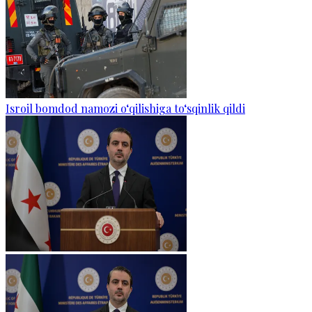
Isroil bomdod namozi o‘qilishiga to‘sqinlik qildi