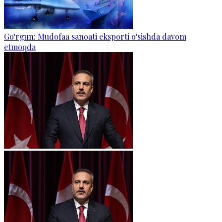
Go‘rgun: Mudofaa sanoati eksporti o‘sishda davom
etmoqda