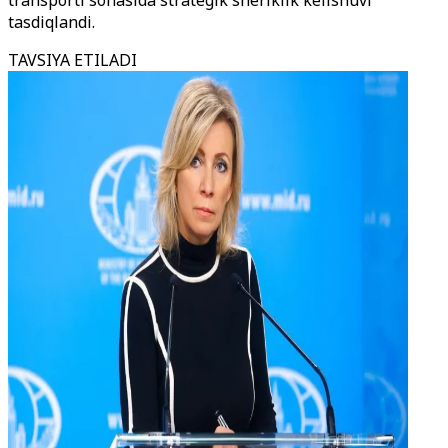
transporti sohasida strategik sheriklik kelishuvi
tasdiqlandi.
TAVSIYA ETILADI