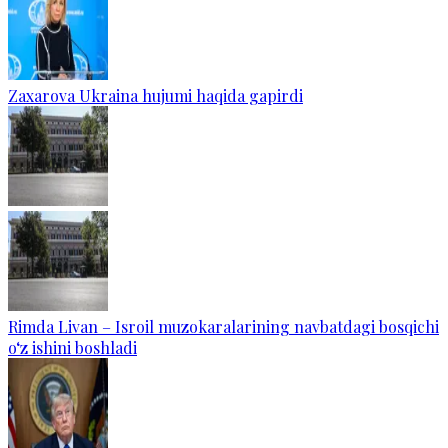
Zaxarova Ukraina hujumi haqida gapirdi
Rimda Livan – Isroil muzokaralarining navbatdagi bosqichi
o‘z ishini boshladi