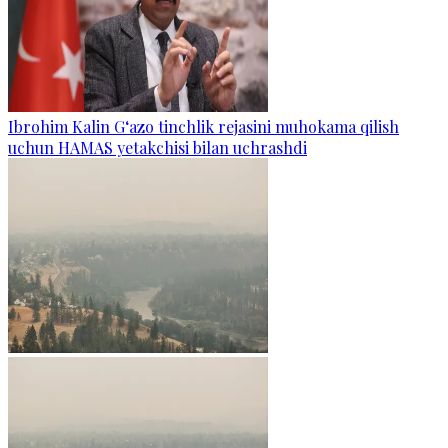
Ibrohim Kalin G‘azo tinchlik rejasini muhokama qilish
uchun HAMAS yetakchisi bilan uchrashdi