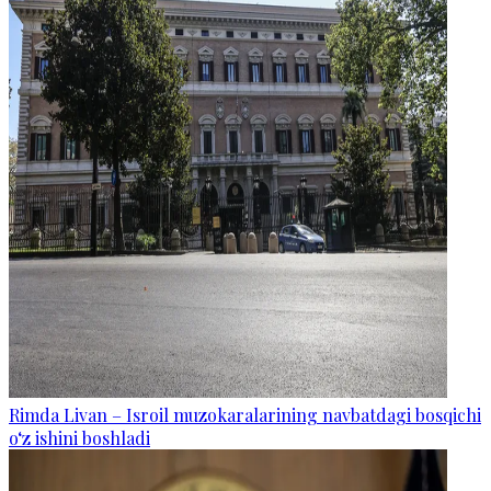
Rimda Livan – Isroil muzokaralarining navbatdagi bosqichi
o‘z ishini boshladi