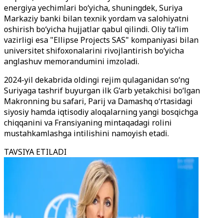
energiya yechimlari bo‘yicha, shuningdek, Suriya
Markaziy banki bilan texnik yordam va salohiyatni
oshirish bo‘yicha hujjatlar qabul qilindi. Oliy ta’lim
vazirligi esa "Ellipse Projects SAS" kompaniyasi bilan
universitet shifoxonalarini rivojlantirish bo‘yicha
anglashuv memorandumini imzoladi.
2024-yil dekabrida oldingi rejim qulaganidan so‘ng
Suriyaga tashrif buyurgan ilk G‘arb yetakchisi bo‘lgan
Makronning bu safari, Parij va Damashq o‘rtasidagi
siyosiy hamda iqtisodiy aloqalarning yangi bosqichga
chiqqanini va Fransiyaning mintaqadagi rolini
mustahkamlashga intilishini namoyish etadi.
TAVSIYA ETILADI