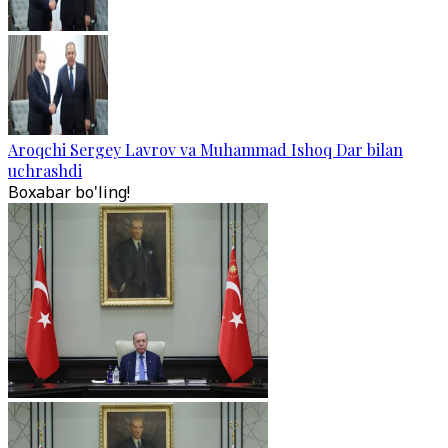
Aroqchi Sergey Lavrov va Muhammad Ishoq Dar bilan
uchrashdi
Boxabar bo'ling!