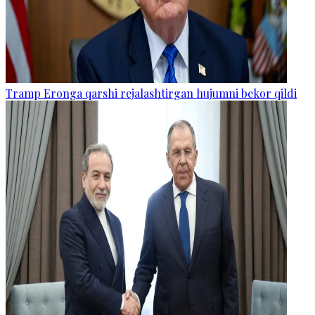
Tramp Eronga qarshi rejalashtirgan hujumni bekor qildi