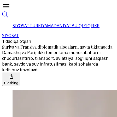
SIYOSAT
TURKIYA
MADANIYAT
BU QIZIQ
FIKR
SIYOSAT
1 daqiqa o'qish
Suriya va Fransiya diplomatik aloqalarni qayta tiklamoqda
Damashq va Parij ikki tomonlama munosabatlarni
chuqurlashtirib, transport, aviatsiya, sog'liqni saqlash,
bank, savdo va suv infratuzilmasi kabi sohalarda
kelishuv imzolaydi.
Ulashing