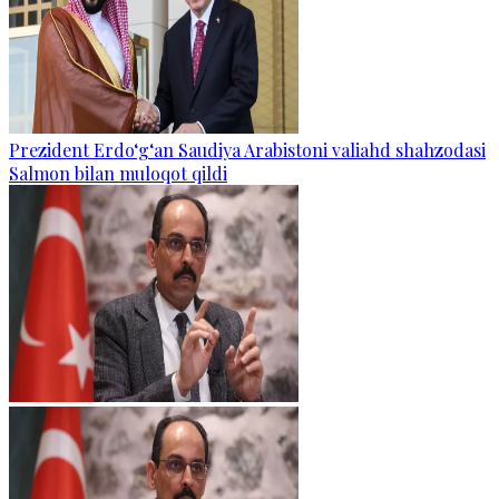
Prezident Erdo‘g‘an Saudiya Arabistoni valiahd shahzodasi
Salmon bilan muloqot qildi