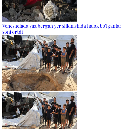
Venesuelada yuz bergan yer silkinishida halok bo‘lganlar
soni ortdi