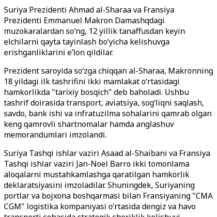
Suriya Prezidenti Ahmad al-Sharaa va Fransiya
Prezidenti Emmanuel Makron Damashqdagi
muzokaralardan so‘ng, 12 yillik tanaffusdan keyin
elchilarni qayta tayinlash bo‘yicha kelishuvga
erishganliklarini e’lon qildilar.
Prezident saroyida so‘zga chiqqan al-Sharaa, Makronning
18 yildagi ilk tashrifini ikki mamlakat o‘rtasidagi
hamkorlikda "tarixiy bosqich" deb baholadi. Ushbu
tashrif doirasida transport, aviatsiya, sog‘liqni saqlash,
savdo, bank ishi va infratuzilma sohalarini qamrab olgan
keng qamrovli shartnomalar hamda anglashuv
memorandumlari imzolandi.
Suriya Tashqi ishlar vaziri Asaad al-Shaibani va Fransiya
Tashqi ishlar vaziri Jan-Noel Barro ikki tomonlama
aloqalarni mustahkamlashga qaratilgan hamkorlik
deklaratsiyasini imzoladilar. Shuningdek, Suriyaning
portlar va bojxona boshqarmasi bilan Fransiyaning "CMA
CGM" logistika kompaniyasi o‘rtasida dengiz va havo