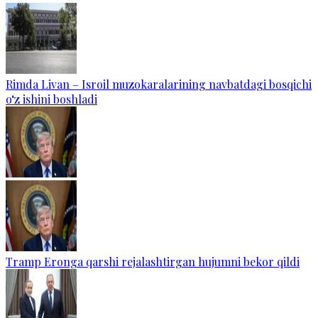
Rimda Livan – Isroil muzokaralarining navbatdagi bosqichi
o‘z ishini boshladi
Tramp Eronga qarshi rejalashtirgan hujumni bekor qildi