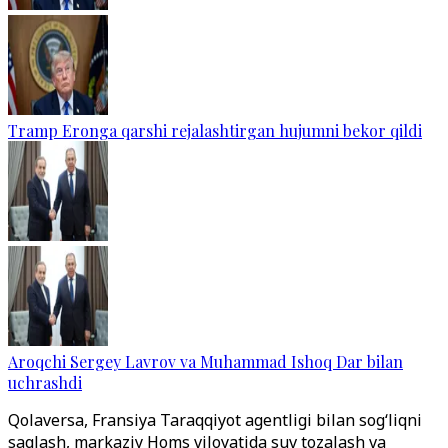
Tramp Eronga qarshi rejalashtirgan hujumni bekor qildi
Aroqchi Sergey Lavrov va Muhammad Ishoq Dar bilan
uchrashdi
Qolaversa, Fransiya Taraqqiyot agentligi bilan sog‘liqni
saqlash, markaziy Homs viloyatida suv tozalash va