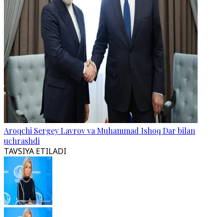
Aroqchi Sergey Lavrov va Muhammad Ishoq Dar bilan
uchrashdi
TAVSIYA ETILADI