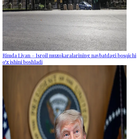
Rimda Livan – Isroil muzokaralarining navbatdagi bosqichi
o‘z ishini boshladi