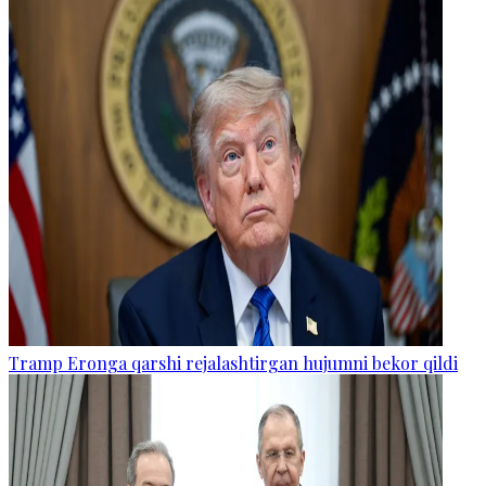
Tramp Eronga qarshi rejalashtirgan hujumni bekor qildi