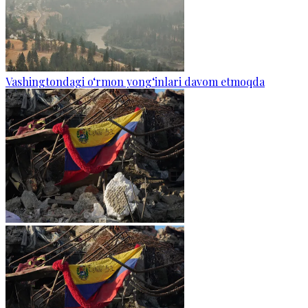
Vashingtondagi o‘rmon yong‘inlari davom etmoqda