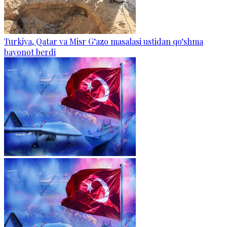
Turkiya, Qatar va Misr G‘azo masalasi ustidan qo‘shma
bayonot berdi