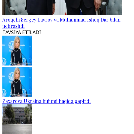
Aroqchi Sergey Lavrov va Muhammad Ishoq Dar bilan
uchrashdi
TAVSIYA ETILADI
Zaxarova Ukraina hujumi haqida gapirdi