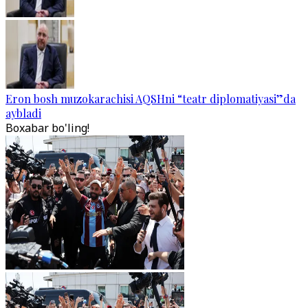
Eron bosh muzokarachisi AQSHni “teatr diplomatiyasi”da
aybladi
Boxabar bo'ling!