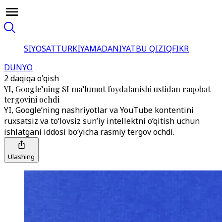
SIYOSAT
TURKIYA
MADANIYAT
BU QIZIQ
FIKR
DUNYO
2 daqiqa o'qish
YI, Google’ning SI ma’lumot foydalanishi ustidan raqobat
tergovini ochdi
YI, Google’ning nashriyotlar va YouTube kontentini
ruxsatsiz va to‘lovsiz sun’iy intellektni o‘qitish uchun
ishlatgani iddosi bo‘yicha rasmiy tergov ochdi.
Ulashing