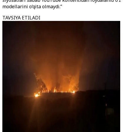
siyosatlari sabab YouTube kontentidan foydalanib o‘z
modellarini o‘qita olmaydi.”
TAVSIYA ETILADI