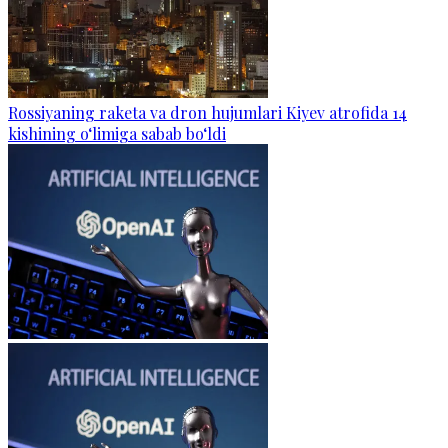
Rossiyaning raketa va dron hujumlari Kiyev atrofida 14
kishining o‘limiga sabab bo‘ldi