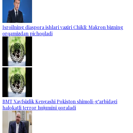
Isroilning diaspora ishlari vaziri Chikli: Makron bizning
orqamizdan pichoqladi
BMT Xavfsizlik Kengashi Pokiston shimoli-g‘arbidagi
halokatli terror hujumini qoraladi