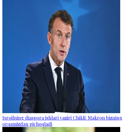
Isroilning diaspora ishlari vaziri Chikli: Makron bizning
orqamizdan pichoqladi