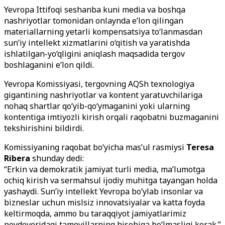
Yevropa Ittifoqi seshanba kuni media va boshqa
nashriyotlar tomonidan onlaynda e’lon qilingan
materiallarning yetarli kompensatsiya to‘lanmasdan
sun’iy intellekt xizmatlarini o‘qitish va yaratishda
ishlatilgan-yo‘qligini aniqlash maqsadida tergov
boshlaganini e’lon qildi.
Yevropa Komissiyasi, tergovning AQSh texnologiya
gigantining nashriyotlar va kontent yaratuvchilariga
nohaq shartlar qo‘yib-qo‘ymaganini yoki ularning
kontentiga imtiyozli kirish orqali raqobatni buzmaganini
tekshirishini bildirdi.
Komissiyaning raqobat bo‘yicha mas’ul rasmiysi
Teresa
Ribera
shunday dedi:
“Erkin va demokratik jamiyat turli media, ma’lumotga
ochiq kirish va sermahsul ijodiy muhitga tayangan holda
yashaydi. Sun’iy intellekt Yevropa bo‘ylab insonlar va
bizneslar uchun mislsiz innovatsiyalar va katta foyda
keltirmoqda, ammo bu taraqqiyot jamiyatlarimiz
poydevoridagi tamoyillarning hisobiga bo‘lmasligi kerak.”