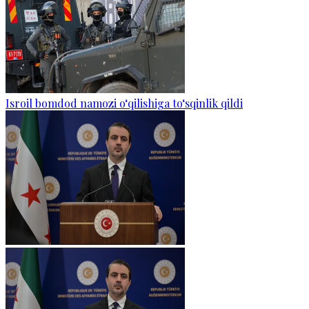
Isroil bomdod namozi o‘qilishiga to‘sqinlik qildi