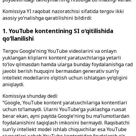
Komissiya YI raqobat nazoratchisi sifatida tergov ikki
asosiy yo‘nalishga qaratilishini bildirdi:
1. YouTube kontentining SI o‘qitilishida
qo‘llanilishi
Tergov Google’ning YouTube videolarini va onlayn
yuklangan kliplarni kontent yaratuvchilariga yetarli
to‘lov qilmasdan hamda ularga bunday foydalanishga rad
javobi berish huquqini bermasdan generativ sun’iy
intellekt modellarini o‘qitish uchun ishlatgan-yo‘qligini
aniqlaydi.
Komissiya shunday dedi:
“Google, YouTube kontent yaratuvchilariga kontentlari
uchun to‘lamaydi. Ularni YouTube’ga yuklashga ruxsat
berar ekan, ayni paytda Google’ning bu ma’lumotlardan
foydalanishini taqiqlash imkonini bermaydi. Raqobatchi
sun’iy intellekt model ishlab chiquvchilar esa YouTube