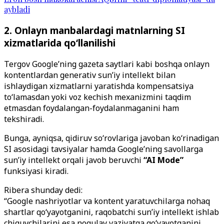
aybladi
2. Onlayn manbalardagi matnlarning SI
xizmatlarida qo‘llanilishi
Tergov Google’ning gazeta saytlari kabi boshqa onlayn
kontentlardan generativ sun’iy intellekt bilan
ishlaydigan xizmatlarni yaratishda kompensatsiya
to‘lamasdan yoki voz kechish mexanizmini taqdim
etmasdan foydalangan-foydalanmaganini ham
tekshiradi.
Bunga, ayniqsa, qidiruv so‘rovlariga javoban ko‘rinadigan
SI asosidagi tavsiyalar hamda Google’ning savollarga
sun’iy intellekt orqali javob beruvchi
“AI Mode”
funksiyasi kiradi.
Ribera shunday dedi:
“Google nashriyotlar va kontent yaratuvchilarga nohaq
shartlar qo‘yayotganini, raqobatchi sun’iy intellekt ishlab
chiquvchilarini esa noqulay vaziyatga qo‘yayotganini