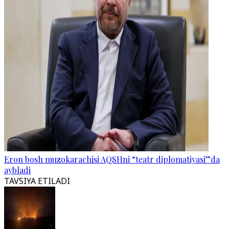
Eron bosh muzokarachisi AQSHni “teatr diplomatiyasi”da
aybladi
TAVSIYA ETILADI