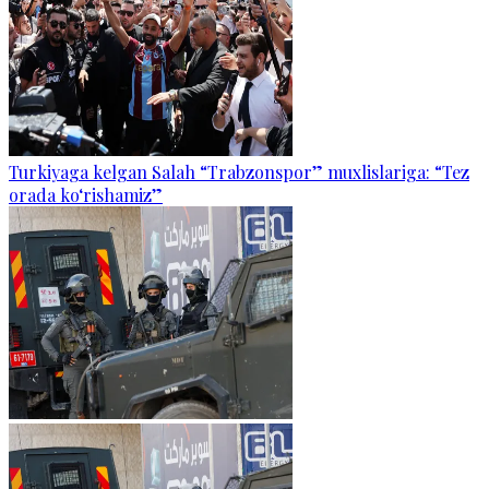
Turkiyaga kelgan Salah “Trabzonspor” muxlislariga: “Tez
orada ko‘rishamiz”