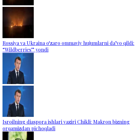
Rossiya va Ukraina o‘zaro ommaviy hujumlarni da’vo qildi:
“Wildberries” yondi
Isroilning diaspora ishlari vaziri Chikli: Makron bizning
orqamizdan pichoqladi