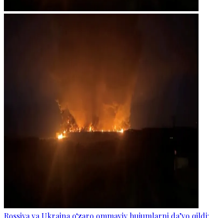
Rossiya va Ukraina o‘zaro ommaviy hujumlarni da’vo qildi: