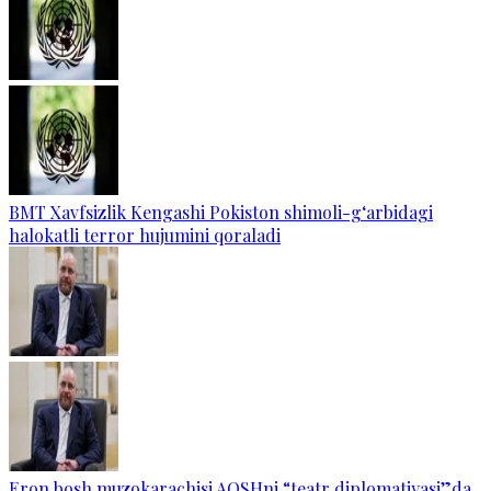
BMT Xavfsizlik Kengashi Pokiston shimoli-g‘arbidagi
halokatli terror hujumini qoraladi
Eron bosh muzokarachisi AQSHni “teatr diplomatiyasi”da