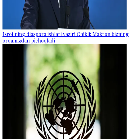
Isroilning diaspora ishlari vaziri Chikli: Makron bizning
orqamizdan pichoqladi