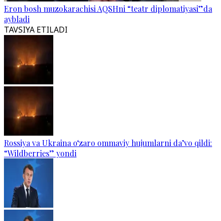
Eron bosh muzokarachisi AQSHni “teatr diplomatiyasi”da
aybladi
TAVSIYA ETILADI
Rossiya va Ukraina o‘zaro ommaviy hujumlarni da’vo qildi:
“Wildberries” yondi