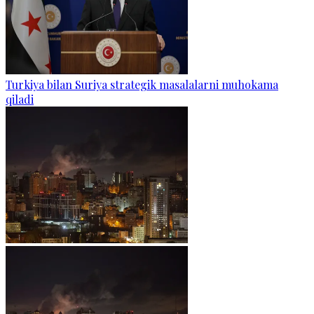
Turkiya bilan Suriya strategik masalalarni muhokama
qiladi