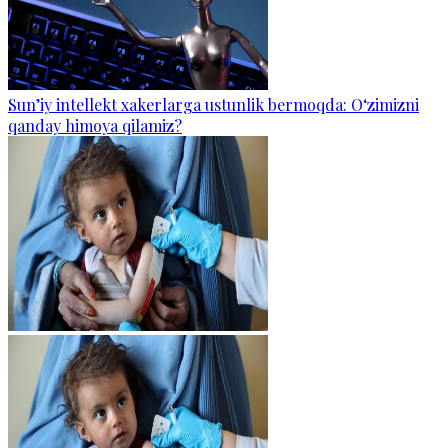
Sun’iy intellekt xakerlarga ustunlik bermoqda: O‘zimizni
qanday himoya qilamiz?