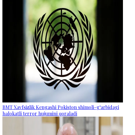
BMT Xavfsizlik Kengashi Pokiston shimoli-g‘arbidagi
halokatli terror hujumini qoraladi