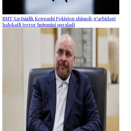
BMT Xavfsizlik Kengashi Pokiston shimoli-g‘arbidagi
halokatli terror hujumini qoraladi