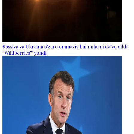
Rossiya va Ukraina o‘zaro ommaviy hujumlarni da’vo qildi:
“Wildberries” yondi