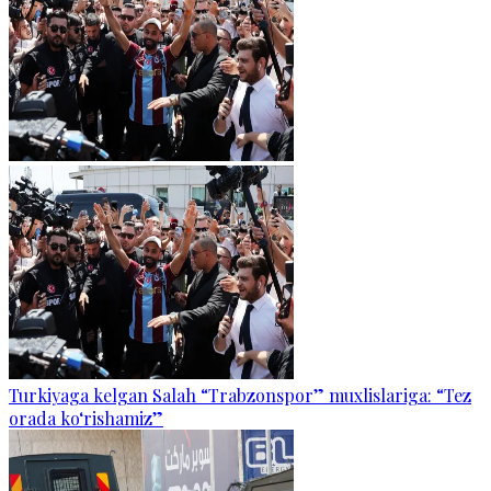
Turkiyaga kelgan Salah “Trabzonspor” muxlislariga: “Tez
orada ko‘rishamiz”