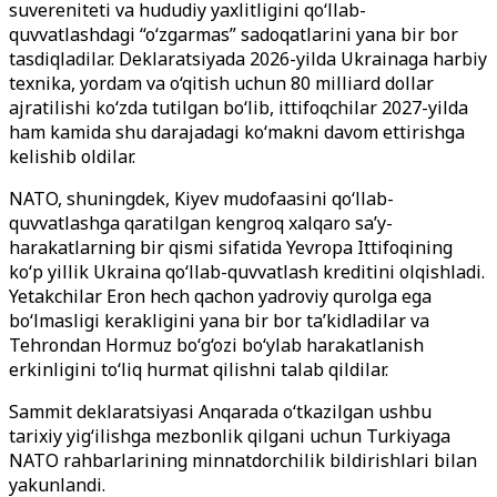
suvereniteti va hududiy yaxlitligini qo‘llab-
quvvatlashdagi “o‘zgarmas” sadoqatlarini yana bir bor
tasdiqladilar. Deklaratsiyada 2026-yilda Ukrainaga harbiy
texnika, yordam va o‘qitish uchun 80 milliard dollar
ajratilishi ko‘zda tutilgan bo‘lib, ittifoqchilar 2027-yilda
ham kamida shu darajadagi ko‘makni davom ettirishga
kelishib oldilar.
NATO, shuningdek, Kiyev mudofaasini qo‘llab-
quvvatlashga qaratilgan kengroq xalqaro sa’y-
harakatlarning bir qismi sifatida Yevropa Ittifoqining
ko‘p yillik Ukraina qo‘llab-quvvatlash kreditini olqishladi.
Yetakchilar Eron hech qachon yadroviy qurolga ega
bo‘lmasligi kerakligini yana bir bor ta’kidladilar va
Tehrondan Hormuz bo‘g‘ozi bo‘ylab harakatlanish
erkinligini to‘liq hurmat qilishni talab qildilar.
Sammit deklaratsiyasi Anqarada o‘tkazilgan ushbu
tarixiy yig‘ilishga mezbonlik qilgani uchun Turkiyaga
NATO rahbarlarining minnatdorchilik bildirishlari bilan
yakunlandi.