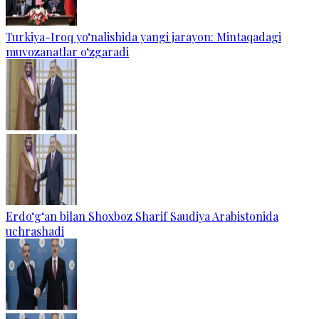
Turkiya-Iroq yo‘nalishida yangi jarayon: Mintaqadagi
muvozanatlar o‘zgaradi
Erdo‘g‘an bilan Shoxboz Sharif Saudiya Arabistonida
uchrashadi