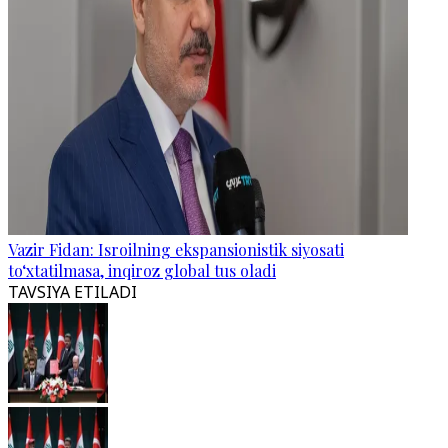
Vazir Fidan: Isroilning ekspansionistik siyosati
to‘xtatilmasa, inqiroz global tus oladi
TAVSIYA ETILADI