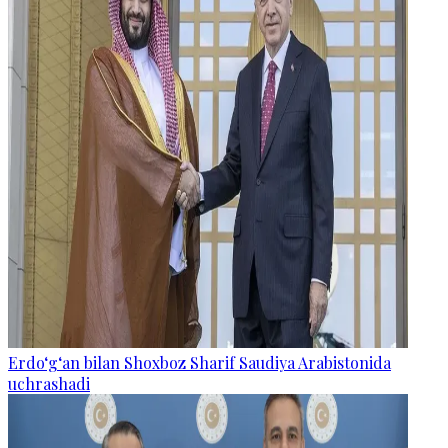
Erdo‘g‘an bilan Shoxboz Sharif Saudiya Arabistonida
uchrashadi