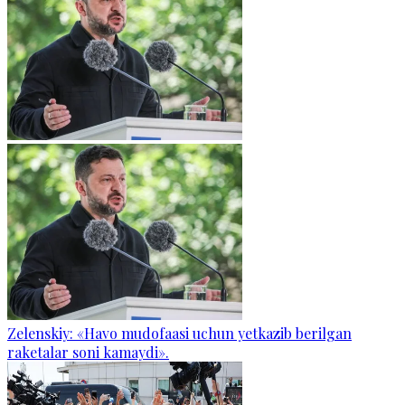
Zelenskiy: «Havo mudofaasi uchun yetkazib berilgan
raketalar soni kamaydi».