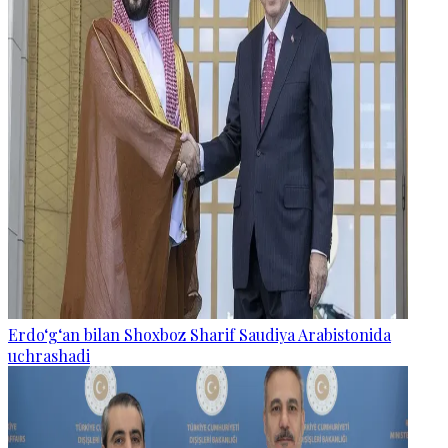
Erdo‘g‘an bilan Shoxboz Sharif Saudiya Arabistonida
uchrashadi