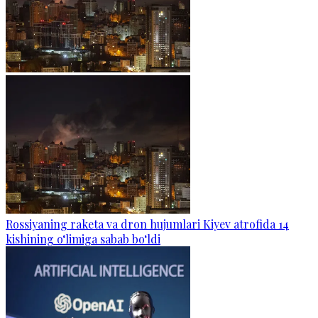
Rossiyaning raketa va dron hujumlari Kiyev atrofida 14
kishining o‘limiga sabab bo‘ldi