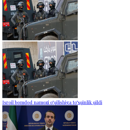
Isroil bomdod namozi o‘qilishiga to‘sqinlik qildi