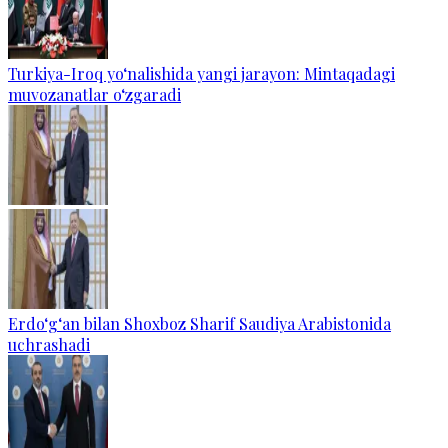
Turkiya-Iroq yo‘nalishida yangi jarayon: Mintaqadagi
muvozanatlar o‘zgaradi
Erdo‘g‘an bilan Shoxboz Sharif Saudiya Arabistonida
uchrashadi