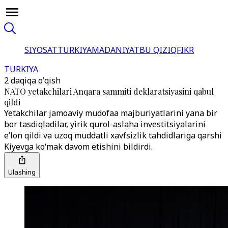
SIYOSAT
TURKIYA
MADANIYAT
BU QIZIQ
FIKR
TURKIYA
2 daqiqa o'qish
NATO yetakchilari Anqara sammiti deklaratsiyasini qabul
qildi
Yetakchilar jamoaviy mudofaa majburiyatlarini yana bir
bor tasdiqladilar, yirik qurol-aslaha investitsiyalarini
e’lon qildi va uzoq muddatli xavfsizlik tahdidlariga qarshi
Kiyevga ko‘mak davom etishini bildirdi.
Ulashing