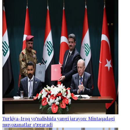
Turkiya-Iroq yo‘nalishida yangi jarayon: Mintaqadagi
muvozanatlar o‘zgaradi