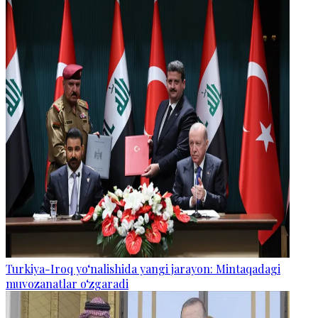
Turkiya-Iroq yo‘nalishida yangi jarayon: Mintaqadagi
muvozanatlar o‘zgaradi