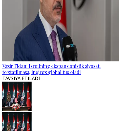
Vazir Fidan: Isroilning ekspansionistik siyosati
to‘xtatilmasa, inqiroz global tus oladi
TAVSIYA ETILADI