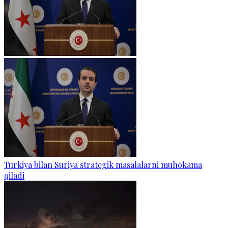
Turkiya bilan Suriya strategik masalalarni muhokama
qiladi