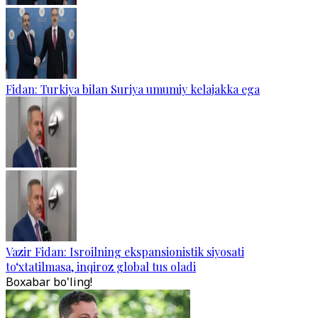
Fidan: Turkiya bilan Suriya umumiy kelajakka ega
Vazir Fidan: Isroilning ekspansionistik siyosati
to‘xtatilmasa, inqiroz global tus oladi
Boxabar bo'ling!