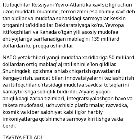
Ittifoqchilar Rossiyani Yevro-Atlantika xavfsizligi uchun
uzoq muddatli muammo, terrorizmni esa doimiy xavf deb
tan oldilar va mudofaa sohasidagi sarmoyalar keskin
ortganini ta’kidladilar. Deklaratsiyaga ko‘ra, Yevropa
ittifoqchilari va Kanada o‘tgan yili asosiy mudofaa
ehtiyojlariga sarflanadigan mablag‘ni 139 milliard
dollardan ko‘proqqa oshirdilar.
NATO yetakchilari yangi mudofaa xaridlariga 50 milliard
dollardan ortiq mablag‘ ajratilishini e’lon qildilar.
Shuningdek, qo‘shma ishlab chiqarish quvvatlarini
kengaytirish, sanoat bilan innovatsiyalarni tezlashtirish
va ittifoqchilar o‘rtasidagi mudofaa savdosi to‘siqlarini
kamaytirishga sodiqlik bildirildi. Alyans yuqori
aniqlikdagi zarba tizimlari, integratsiyalashgan havo va
raketa mudofaasi, uchuvchisiz platformalar, razvedka,
kosmik va kiber salohiyat kabi ilg‘or harbiy
imkoniyatlarga qo‘shimcha sarmoya kiritishga va’da
berdi.
TAVSIYA ETILADI