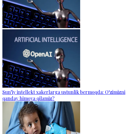
Sun’iy intellekt xakerlarga ustunlik bermoqda: O‘zimizni
qanday himoya qilamiz?