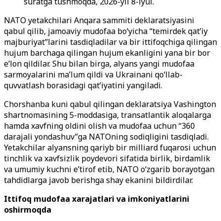
suratga tushmoqda, 2026-yil 8-iyul.
NATO yetakchilari Anqara sammiti deklaratsiyasini
qabul qilib, jamoaviy mudofaa bo‘yicha “temirdek qat’iy
majburiyat”larini tasdiqladilar va bir ittifoqchiga qilingan
hujum barchaga qilingan hujum ekanligini yana bir bor
e’lon qildilar. Shu bilan birga, alyans yangi mudofaa
sarmoyalarini ma’lum qildi va Ukrainani qo‘llab-
quvvatlash borasidagi qat’iyatini yangiladi.
Chorshanba kuni qabul qilingan deklaratsiya Vashington
shartnomasining 5-moddasiga, transatlantik aloqalarga
hamda xavfning oldini olish va mudofaa uchun “360
darajali yondashuv”ga NATOning sodiqligini tasdiqladi.
Yetakchilar alyansning qariyb bir milliard fuqarosi uchun
tinchlik va xavfsizlik poydevori sifatida birlik, birdamlik
va umumiy kuchni e’tirof etib, NATO o‘zgarib borayotgan
tahdidlarga javob berishga shay ekanini bildirdilar.
Ittifoq mudofaa xarajatlari va imkoniyatlarini
oshirmoqda