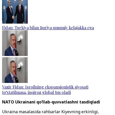
Fidan: Turkiya bilan Suriya umumiy kelajakka ega
Vazir Fidan: Isroilning ekspansionistik siyosati
to‘xtatilmasa, inqiroz global tus oladi
NATO Ukrainani qo‘llab-quvvatlashni tasdiqladi
Ukraina masalasida rahbarlar Kiyevning erkinligi,