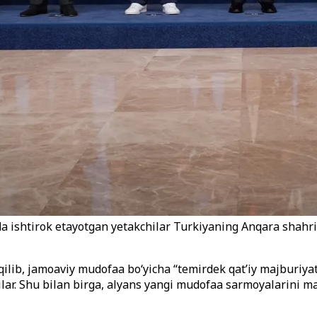
ishtirok etayotgan yetakchilar Turkiyaning Anqara shahrid
lib, jamoaviy mudofaa bo‘yicha “temirdek qat’iy majburiyat”l
ilar. Shu bilan birga, alyans yangi mudofaa sarmoyalarini m