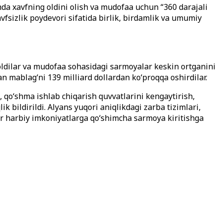
a xavfning oldini olish va mudofaa uchun “360 darajali
vfsizlik poydevori sifatida birlik, birdamlik va umumiy
oldilar va mudofaa sohasidagi sarmoyalar keskin ortganini
gan mablag‘ni 139 milliard dollardan ko‘proqqa oshirdilar.
k, qo‘shma ishlab chiqarish quvvatlarini kengaytirish,
ik bildirildi. Alyans yuqori aniqlikdagi zarba tizimlari,
‘or harbiy imkoniyatlarga qo‘shimcha sarmoya kiritishga