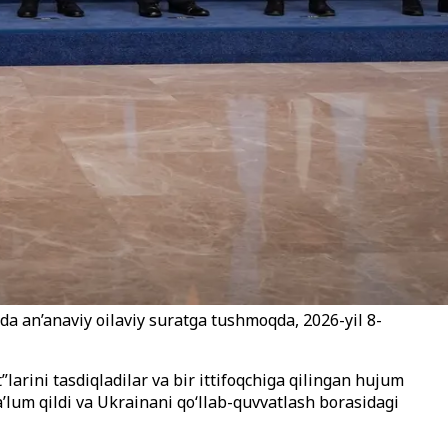
a an’anaviy oilaviy suratga tushmoqda, 2026-yil 8-
arini tasdiqladilar va bir ittifoqchiga qilingan hujum
a’lum qildi va Ukrainani qo‘llab-quvvatlash borasidagi