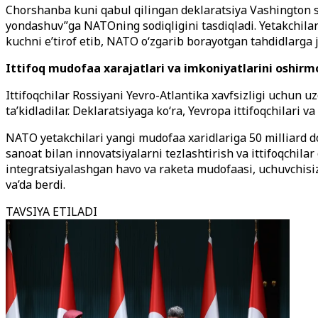
Chorshanba kuni qabul qilingan deklaratsiya Vashington s
yondashuv”ga NATOning sodiqligini tasdiqladi. Yetakchilar 
kuchni e’tirof etib, NATO o‘zgarib borayotgan tahdidlarga j
Ittifoq mudofaa xarajatlari va imkoniyatlarini oshir
Ittifoqchilar Rossiyani Yevro-Atlantika xavfsizligi uchun
ta’kidladilar. Deklaratsiyaga ko‘ra, Yevropa ittifoqchilari 
NATO yetakchilari yangi mudofaa xaridlariga 50 milliard dol
sanoat bilan innovatsiyalarni tezlashtirish va ittifoqchilar
integratsiyalashgan havo va raketa mudofaasi, uchuvchisiz
va’da berdi.
TAVSIYA ETILADI