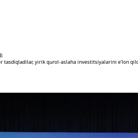
di
tasdiqladilar, yirik qurol-aslaha investitsiyalarini e’lon qil