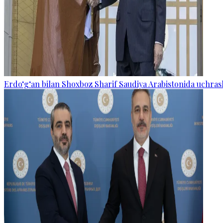
Erdo‘g‘an bilan Shoxboz Sharif Saudiya Arabistonida uchras