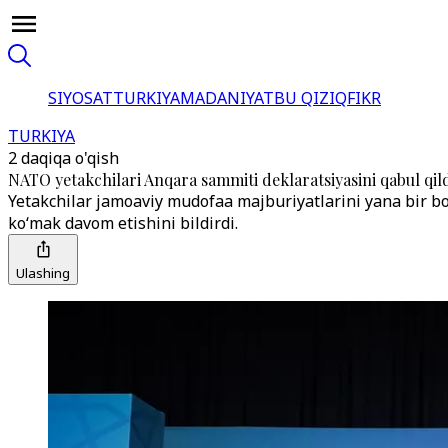
SIYOSAT
TURKIYA
MADANIYAT
BU QIZIQ
FIKR
TURKIYA
2 daqiqa o'qish
NATO yetakchilari Anqara sammiti deklaratsiyasini qabul qil
Yetakchilar jamoaviy mudofaa majburiyatlarini yana bir bor 
ko‘mak davom etishini bildirdi.
Ulashing