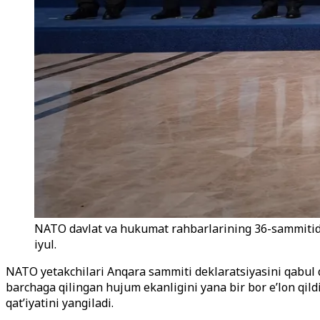
NATO davlat va hukumat rahbarlarining 36-sammitida 
iyul.
NATO yetakchilari Anqara sammiti deklaratsiyasini qabul qi
barchaga qilingan hujum ekanligini yana bir bor e’lon qild
qat’iyatini yangiladi.