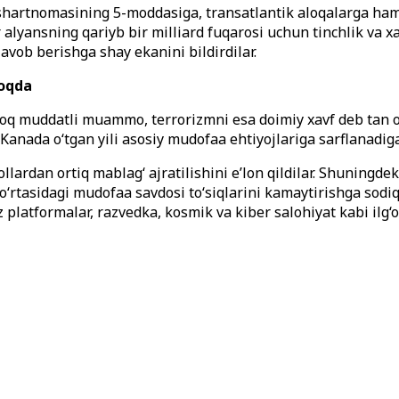
hartnomasining 5-moddasiga, transatlantik aloqalarga hamd
alyansning qariyb bir milliard fuqarosi uchun tinchlik va xa
avob berishga shay ekanini bildirdilar.
moqda
 uzoq muddatli muammo, terrorizmni esa doimiy xavf deb tan 
va Kanada o‘tgan yili asosiy mudofaa ehtiyojlariga sarflanadi
lardan ortiq mablag‘ ajratilishini e’lon qildilar. Shuningde
 o‘rtasidagi mudofaa savdosi to‘siqlarini kamaytirishga sodiql
 platformalar, razvedka, kosmik va kiber salohiyat kabi ilg