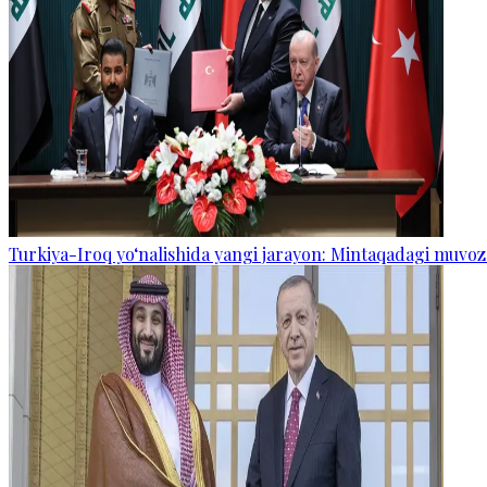
Turkiya-Iroq yo‘nalishida yangi jarayon: Mintaqadagi muvoz