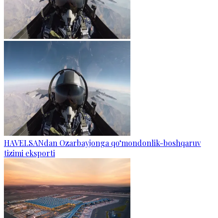
HAVELSANdan Ozarbayjonga qo‘mondonlik-boshqaruv
tizimi eksporti