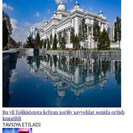
Bu yil Tojikistonga kelgan xorijiy sayyohlar sonida ortish
kuzatildi
TAVSIYA ETILADI