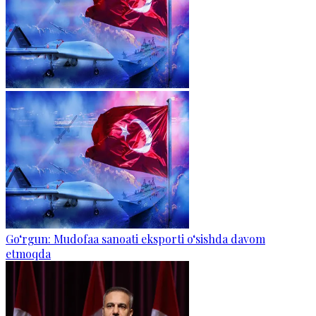
Go‘rgun: Mudofaa sanoati eksporti o‘sishda davom
etmoqda