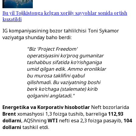
Bu yil Tojikistonga kelgan xorijiy sayyohlar sonida ortish
kuzatildi
IG kompaniyasining bozor tahlilchisi Toni Sykamor
vaziyatga shunday baho berdi:
"Biz 'Project Freedom'
operatsiyasini ko‘proq gumanitar
tashabbus sifatida ko‘rishganiga
umid qilgan edik. Ammo eronliklar
bu murosa taklifini qabul
qilishmadi. Bu vaziyatning boshi
berk ko‘chaga (stalemate) kirib
qolganini anglatadi."
Energetika va Korporativ hisobotlar
Neft bozorlarida
Brent
xomashyosi 1,3 foizga tushib, barreliga
112,93
dollarni
, AQShning
WTI
nefti esa 2,3 foizga pasayib,
104
dollarni
tashkil etdi.