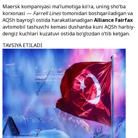
Maersk kompaniyasi ma’lumotiga ko‘ra, uning sho‘ba
korxonasi —
Farrell Lines
tomonidan boshqariladigan va
AQSh bayrog‘i ostida harakatlanadigan
Alliance Fairfax
avtomobil tashuvchi kemasi dushanba kuni AQSh harbiy-
dengiz kuchlari kuzatuvi ostida bo‘g‘ozdan o‘tib ketgan.
TAVSIYA ETILADI