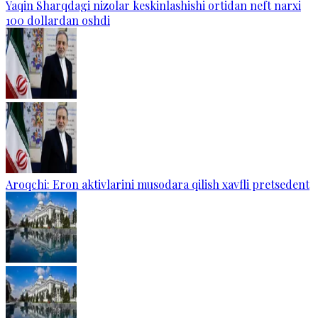
Yaqin Sharqdagi nizolar keskinlashishi ortidan neft narxi
100 dollardan oshdi
Aroqchi: Eron aktivlarini musodara qilish xavfli pretsedent