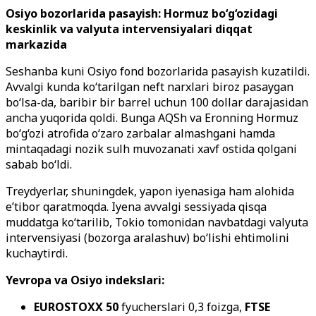
Osiyo bozorlarida pasayish: Hormuz bo‘g‘ozidagi
keskinlik va valyuta intervensiyalari diqqat
markazida
Seshanba kuni Osiyo fond bozorlarida pasayish kuzatildi.
Avvalgi kunda ko‘tarilgan neft narxlari biroz pasaygan
bo‘lsa-da, baribir bir barrel uchun 100 dollar darajasidan
ancha yuqorida qoldi. Bunga AQSh va Eronning Hormuz
bo‘g‘ozi atrofida o‘zaro zarbalar almashgani hamda
mintaqadagi nozik sulh muvozanati xavf ostida qolgani
sabab bo‘ldi.
Treydyerlar, shuningdek, yapon iyenasiga ham alohida
e’tibor qaratmoqda. Iyena avvalgi sessiyada qisqa
muddatga ko‘tarilib, Tokio tomonidan navbatdagi valyuta
intervensiyasi (bozorga aralashuv) bo‘lishi ehtimolini
kuchaytirdi.
Yevropa va Osiyo indekslari:
EUROSTOXX 50
fyucherslari 0,3 foizga,
FTSE