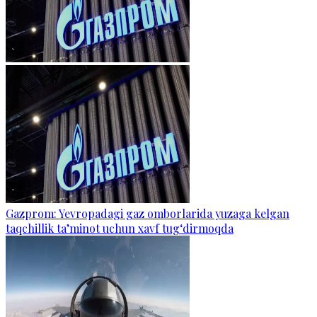
Gazprom: Yevropadagi gaz omborlarida yuzaga kelgan
taqchillik ta’minot uchun xavf tug‘dirmoqda