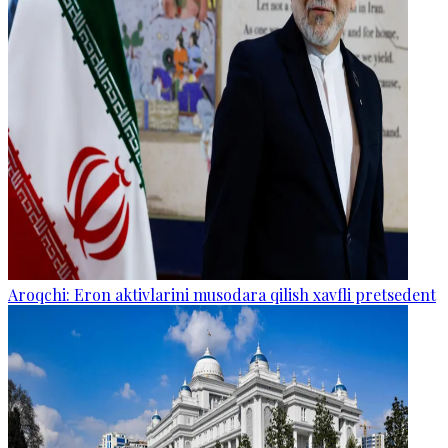
Aroqchi: Eron aktivlarini musodara qilish xavfli pretsedent