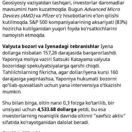
Geosiyosiy vaziyatdan tashqari, investorlar daromadlar
mavsumini ham kuzatmoqda. Bugun
Advanced Micro
Devices (AMD)
va
Pfizer
o‘z hisobotlarini e’lon qilishi
kutilmoqda. S&P 500 kompaniyalarining aksariyati (83%)
hozircha kutilganidan yuqori foyda ko‘rsatkichlarini
namoyish etmoqda.
Valyuta bozori va Iyenadagi tebranishlar
Iyena
dollarga nisbatan 157,26 darajasida barqarorlashdi.
Yaponiya moliya vaziri Satsuki Katayama valyuta
bozoridagi spekulyatsiyalarga qarshi chiqdi.
Tahlilchilarning fikricha, agar dollar/iyena kursi 160
darajasiga yaqinlashsa, Yaponiya hukumati bozorni
qo‘llab-quvvatlash uchun yana intervensiya o‘tkazishi
mumkin.
Shu bilan birga, oltin narxi 0,3 foizga ko‘tarilib, bir
unsiyasi uchun
4,533.68 dollarga
yetdi, bu esa
investorlarning noaniqlik davrida oltinni "xavfsiz aktiv"
sifatida ko‘rayotganidan dalolat beradi.