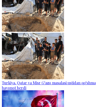
Turkiya, Qatar va Misr G‘azo masalasi ustidan qo‘shma
bayonot berdi