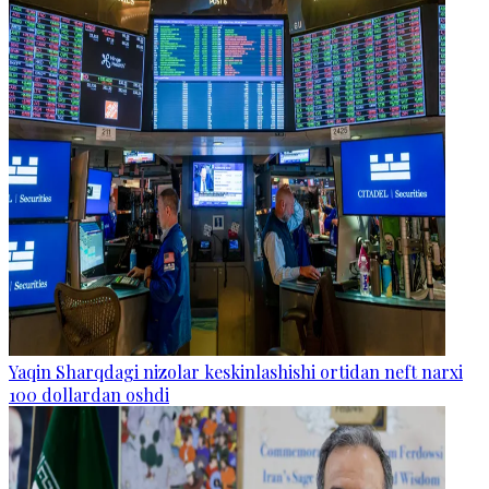
Yaqin Sharqdagi nizolar keskinlashishi ortidan neft narxi
100 dollardan oshdi