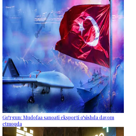
Go‘rgun: Mudofaa sanoati eksporti o‘sishda davom
etmoqda