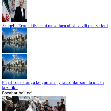
Aroqchi: Eron aktivlarini musodara qilish xavfli pretsedent
Bu yil Tojikistonga kelgan xorijiy sayyohlar sonida ortish
kuzatildi
Boxabar bo'ling!