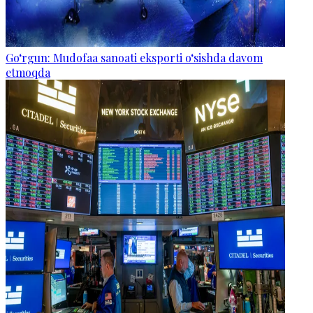
Go‘rgun: Mudofaa sanoati eksporti o‘sishda davom
etmoqda