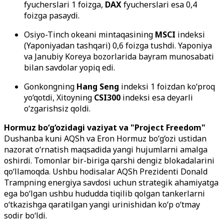
fyucherslari 1 foizga,
DAX
fyucherslari esa 0,4
foizga pasaydi.
Osiyo-Tinch okeani mintaqasining
MSCI
indeksi
(Yaponiyadan tashqari) 0,6 foizga tushdi. Yaponiya
va Janubiy Koreya bozorlarida bayram munosabati
bilan savdolar yopiq edi.
Gonkongning
Hang Seng
indeksi 1 foizdan ko‘proq
yo‘qotdi, Xitoyning
CSI300
indeksi esa deyarli
o‘zgarishsiz qoldi.
Hormuz bo‘g‘ozidagi vaziyat va "Project Freedom"
Dushanba kuni AQSh va Eron Hormuz bo‘g‘ozi ustidan
nazorat o‘rnatish maqsadida yangi hujumlarni amalga
oshirdi. Tomonlar bir-biriga qarshi dengiz blokadalarini
qo‘llamoqda. Ushbu hodisalar AQSh Prezidenti Donald
Trampning energiya savdosi uchun strategik ahamiyatga
ega bo‘lgan ushbu hududda tiqilib qolgan tankerlarni
o‘tkazishga qaratilgan yangi urinishidan ko‘p o‘tmay
sodir bo‘ldi.