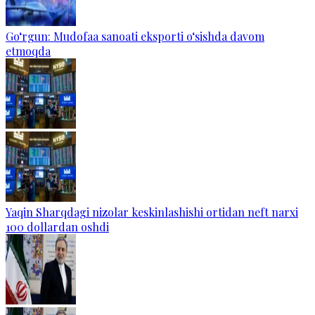
Go‘rgun: Mudofaa sanoati eksporti o‘sishda davom
etmoqda
Yaqin Sharqdagi nizolar keskinlashishi ortidan neft narxi
100 dollardan oshdi