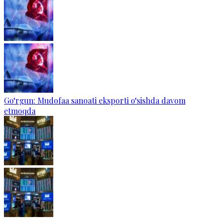
Go‘rgun: Mudofaa sanoati eksporti o‘sishda davom
etmoqda