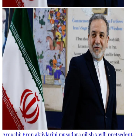
Aroqchi: Eron aktivlarini musodara qilish xavfli pretsedent