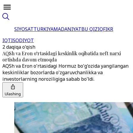
SIYOSAT
TURKIYA
MADANIYAT
BU QIZIQ
FIKR
IQTISODIYOT
2 daqiqa o'qish
AQSh va Eron o‘rtasidagi keskinlik oqibatida neft narxi
ortishda davom etmoqda
AQSh va Eron o'rtasidagi Hormuz bo'g'ozida yangilangan
keskinliklar bozorlarda o'zgaruvchanlikka va
investorlarning noroziligiga sabab bo'ldi.
Ulashing