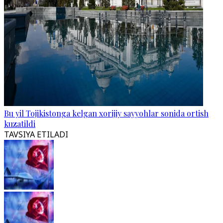
Bu yil Tojikistonga kelgan xorijiy sayyohlar sonida ortish
kuzatildi
TAVSIYA ETILADI