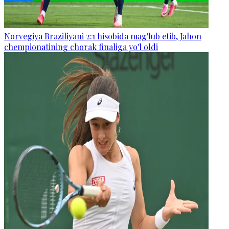
Norvegiya Braziliyani 2:1 hisobida mag'lub etib, Jahon
chempionatining chorak finaliga yo'l oldi