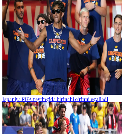
Ispaniya FIFA reytingida birinchi o'rinni egalladi