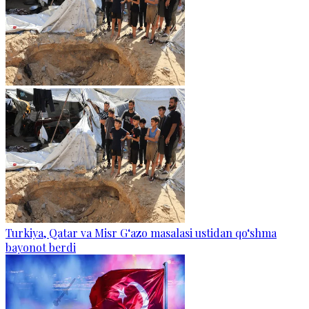
Turkiya, Qatar va Misr G‘azo masalasi ustidan qo‘shma
bayonot berdi