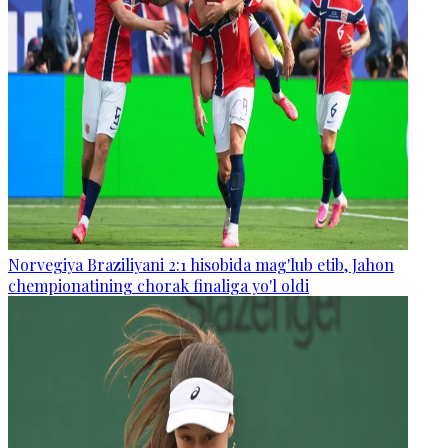
Norvegiya Braziliyani 2:1 hisobida mag'lub etib, Jahon
chempionatining chorak finaliga yo'l oldi