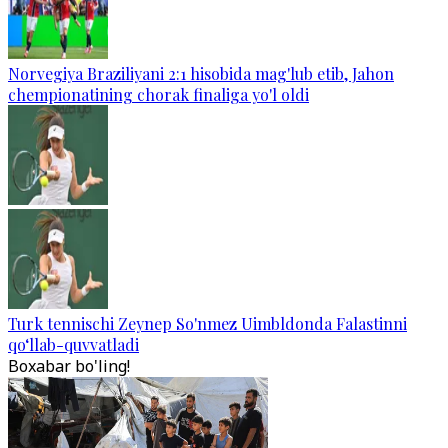
Norvegiya Braziliyani 2:1 hisobida mag'lub etib, Jahon
chempionatining chorak finaliga yo'l oldi
Turk tennischi Zeynep So'nmez Uimbldonda Falastinni
qo‘llab-quvvatladi
Boxabar bo'ling!