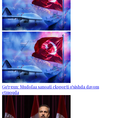
Go‘rgun: Mudofaa sanoati eksporti o‘sishda davom
etmoqda