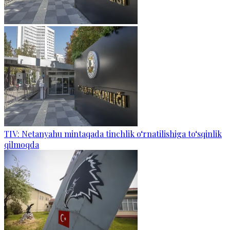
TIV: Netanyahu mintaqada tinchlik o‘rnatilishiga to‘sqinlik
qilmoqda