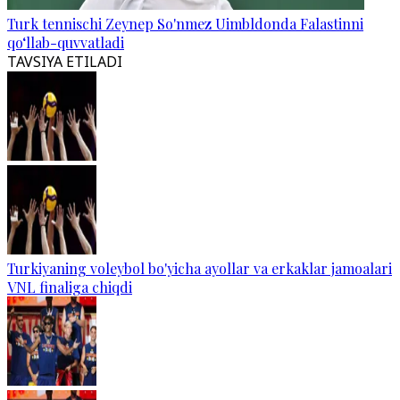
Turk tennischi Zeynep So'nmez Uimbldonda Falastinni
qo‘llab-quvvatladi
TAVSIYA ETILADI
Turkiyaning voleybol bo'yicha ayollar va erkaklar jamoalari
VNL finaliga chiqdi