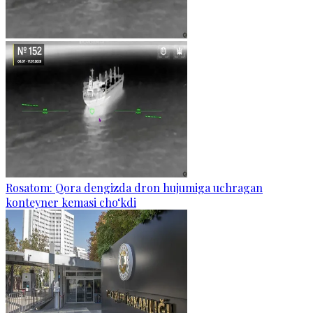
Rosatom: Qora dengizda dron hujumiga uchragan
konteyner kemasi cho‘kdi