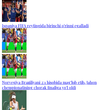
Ispaniya FIFA reytingida birinchi o'rinni egalladi
Norvegiya Braziliyani 2:1 hisobida mag'lub etib, Jahon
chempionatining chorak finaliga yo'l oldi