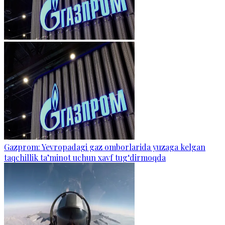
Gazprom: Yevropadagi gaz omborlarida yuzaga kelgan
taqchillik ta’minot uchun xavf tug‘dirmoqda