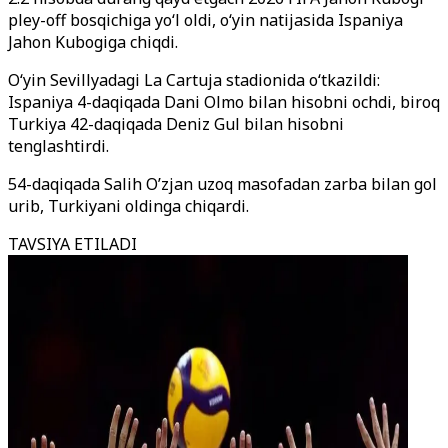
pley-off bosqichiga yoʻl oldi, oʻyin natijasida Ispaniya
Jahon Kubogiga chiqdi.
Oʻyin Sevillyadagi La Cartuja stadionida oʻtkazildi:
Ispaniya 4-daqiqada Dani Olmo bilan hisobni ochdi, biroq
Turkiya 42-daqiqada Deniz Gul bilan hisobni
tenglashtirdi.
54-daqiqada Salih O’zjan uzoq masofadan zarba bilan gol
urib, Turkiyani oldinga chiqardi.
TAVSIYA ETILADI