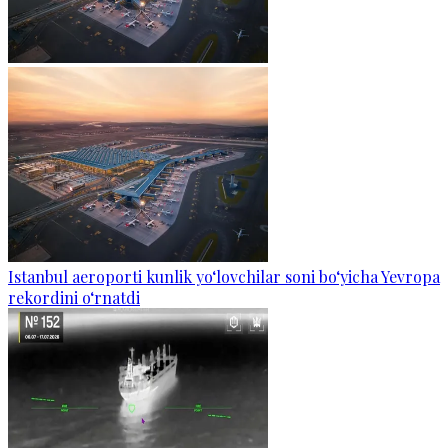
Istanbul aeroporti kunlik yo‘lovchilar soni bo‘yicha Yevropa
rekordini o‘rnatdi