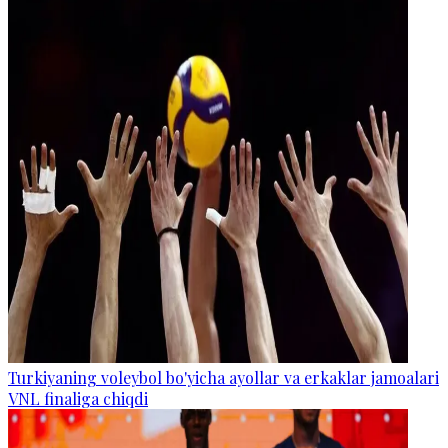
Turkiyaning voleybol bo'yicha ayollar va erkaklar jamoalari
VNL finaliga chiqdi