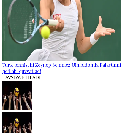
Turk tennischi Zeynep So'nmez Uimbldonda Falastinni
qo‘llab-quvvatladi
TAVSIYA ETILADI