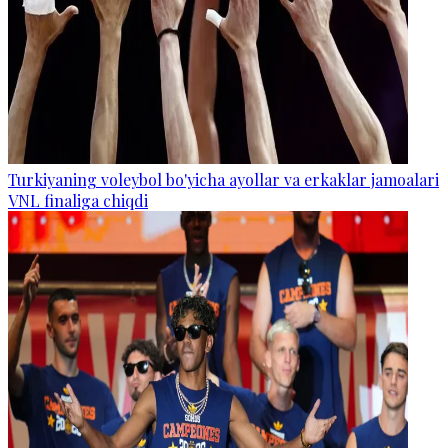
Turkiyaning voleybol bo'yicha ayollar va erkaklar jamoalari
VNL finaliga chiqdi