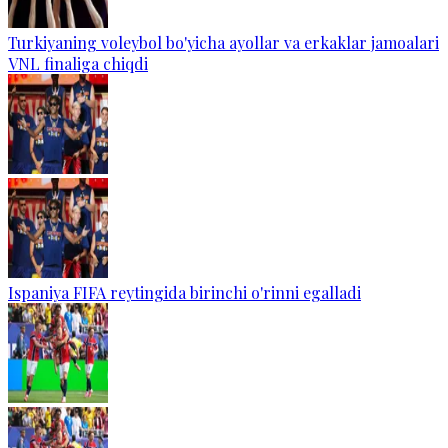
Turkiyaning voleybol bo'yicha ayollar va erkaklar jamoalari
VNL finaliga chiqdi
Ispaniya FIFA reytingida birinchi o'rinni egalladi