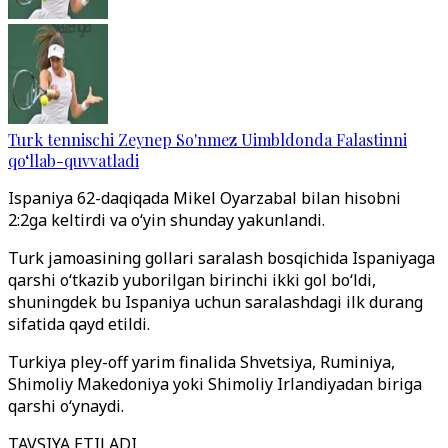
Turk tennischi Zeynep So'nmez Uimbldonda Falastinni
qo‘llab-quvvatladi
Ispaniya 62-daqiqada Mikel Oyarzabal bilan hisobni
2:2ga keltirdi va oʻyin shunday yakunlandi.
Turk jamoasining gollari saralash bosqichida Ispaniyaga
qarshi oʻtkazib yuborilgan birinchi ikki gol boʻldi,
shuningdek bu Ispaniya uchun saralashdagi ilk durang
sifatida qayd etildi.
Turkiya pley-off yarim finalida Shvetsiya, Ruminiya,
Shimoliy Makedoniya yoki Shimoliy Irlandiyadan biriga
qarshi oʻynaydi.
TAVSIYA ETILADI