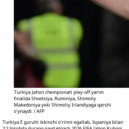
Turkiya Jahon chempionati pley-off yarim
finalida Shvetsiya, Ruminiya, Shimoliy
Makedoniya yoki Shimoliy Irlandiyaga qarshi
o'ynaydi. / AFP
Turkiya E guruhi ikkinchi o'rinni egallab, Ispaniya bilan
2:2 hisobda durang qayd etgach 2026 FIFA Jahon Kubogi