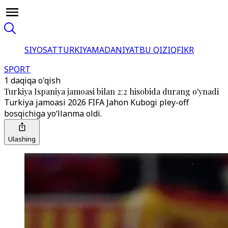
SIYOSAT
TURKIYA
MADANIYAT
BU QIZIQ
FIKR
SPORT
1 daqiqa o'qish
Turkiya Ispaniya jamoasi bilan 2:2 hisobida durang o'ynadi
Turkiya jamoasi 2026 FIFA Jahon Kubogi pley-off
bosqichiga yoʻllanma oldi.
Ulashing