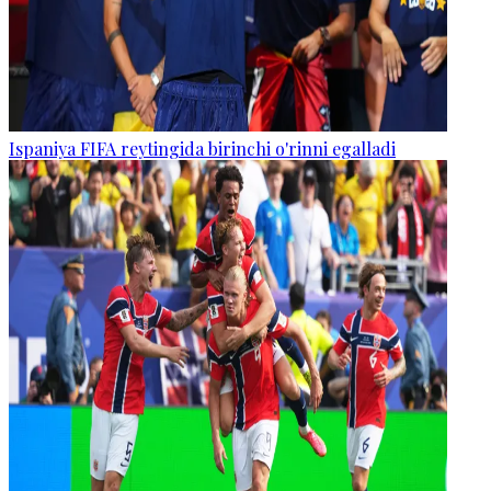
Ispaniya FIFA reytingida birinchi o'rinni egalladi