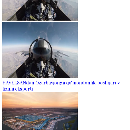
HAVELSANdan Ozarbayjonga qo‘mondonlik-boshqaruv
tizimi eksporti