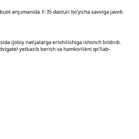
tbuot anjumanida. F-35 dasturi bo‘yicha savolga javob
a ijobiy natijalarga erishilishiga ishonch bildirdi.
vigatel yetkazib berish va hamkorlikni qo‘llab-