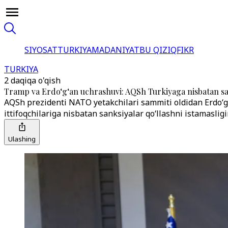
SIYOSAT
TURKIYA
MADANIYAT
BU QIZIQ
FIKR
TURKIYA
2 daqiqa o'qish
Tramp va Erdo‘g‘an uchrashuvi: AQSh Turkiyaga nisbatan san
AQSh prezidenti NATO yetakchilari sammiti oldidan Erdo‘g‘
ittifoqchilariga nisbatan sanksiyalar qo‘llashni istamasligin
Ulashing