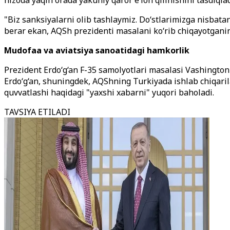
nizoda yaqin orada yakuniy qaror e’lon qilinishini tasdiqlad
"Biz sanksiyalarni olib tashlaymiz. Do‘stlarimizga nisbat
berar ekan, AQSh prezidenti masalani ko‘rib chiqayotganini 
Mudofaa va aviatsiya sanoatidagi hamkorlik
Prezident Erdo‘g‘an F-35 samolyotlari masalasi Vashington 
Erdo‘g‘an, shuningdek, AQShning Turkiyada ishlab chiqaril
quvvatlashi haqidagi "yaxshi xabarni" yuqori baholadi.
TAVSIYA ETILADI