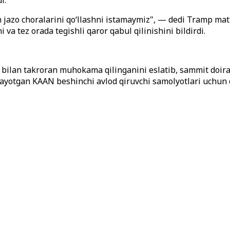
i.
an jazo choralarini qo‘llashni istamaymiz", — dedi Tramp ma
va tez orada tegishli qaror qabul qilinishini bildirdi.
bilan takroran muhokama qilinganini eslatib, sammit doirasid
ayotgan KAAN beshinchi avlod qiruvchi samolyotlari uchun d