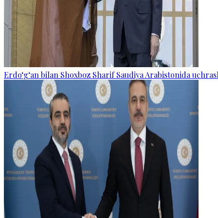
Erdo‘g‘an bilan Shoxboz Sharif Saudiya Arabistonida uchras