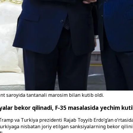
t saroyida tantanali marosim bilan kutib oldi.
alar bekor qilinadi, F-35 masalasida yechim ku
mp va Turkiya prezidenti Rajab Toyyib Erdo‘g‘an o‘rtasida
iyaga nisbatan joriy etilgan sanksiyalarning bekor qilinish