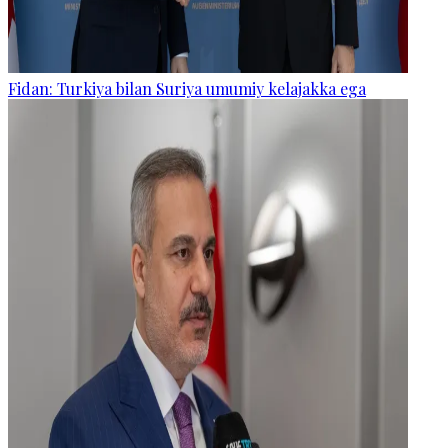
Fidan: Turkiya bilan Suriya umumiy kelajakka ega