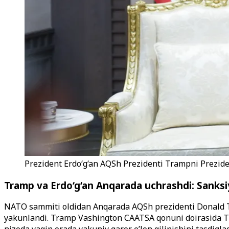
Prezident Erdo‘g‘an AQSh Prezidenti Trampni Preziden
Tramp va Erdo‘g‘an Anqarada uchrashdi: Sanksiy
NATO sammiti oldidan Anqarada AQSh prezidenti Donald Tra
yakunlandi. Tramp Vashington CAATSA qonuni doirasida Turk