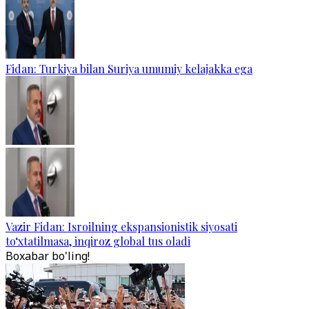
Fidan: Turkiya bilan Suriya umumiy kelajakka ega
Vazir Fidan: Isroilning ekspansionistik siyosati
to‘xtatilmasa, inqiroz global tus oladi
Boxabar bo'ling!