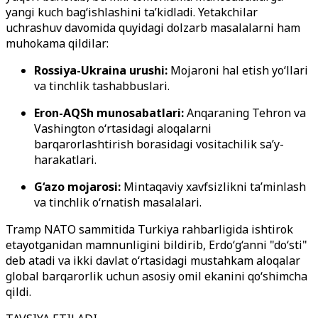
yangi kuch bag‘ishlashini ta’kidladi. Yetakchilar
uchrashuv davomida quyidagi dolzarb masalalarni ham
muhokama qildilar:
Rossiya-Ukraina urushi:
Mojaroni hal etish yo‘llari
va tinchlik tashabbuslari.
Eron-AQSh munosabatlari:
Anqaraning Tehron va
Vashington o‘rtasidagi aloqalarni
barqarorlashtirish borasidagi vositachilik sa’y-
harakatlari.
G‘azo mojarosi:
Mintaqaviy xavfsizlikni ta’minlash
va tinchlik o‘rnatish masalalari.
Tramp NATO sammitida Turkiya rahbarligida ishtirok
etayotganidan mamnunligini bildirib, Erdo‘g‘anni "do‘sti"
deb atadi va ikki davlat o‘rtasidagi mustahkam aloqalar
global barqarorlik uchun asosiy omil ekanini qo‘shimcha
qildi.