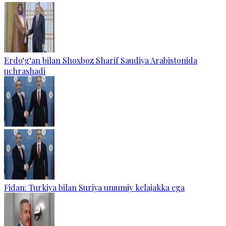
Erdo‘g‘an bilan Shoxboz Sharif Saudiya Arabistonida
uchrashadi
Fidan: Turkiya bilan Suriya umumiy kelajakka ega