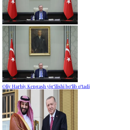
Oliy Harbiy Kengash yig‘ilishi bo‘lib o‘tadi