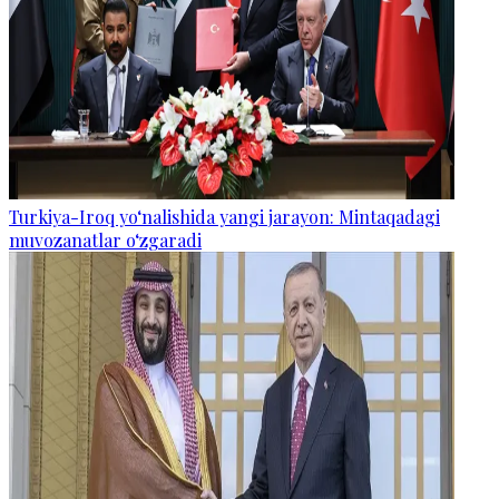
Turkiya-Iroq yo‘nalishida yangi jarayon: Mintaqadagi
muvozanatlar o‘zgaradi