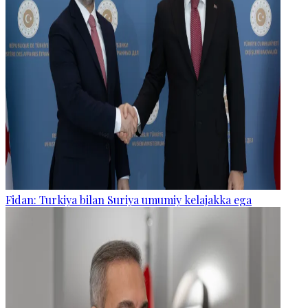
Fidan: Turkiya bilan Suriya umumiy kelajakka ega