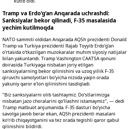
kutib oldi.
Tramp va Erdo‘g‘an Anqarada uchrashdi:
Sanksiyalar bekor qilinadi, F-35 masalasida
yechim kutilmoqda
NATO sammiti oldidan Anqarada AQSh prezidenti Donald
Tramp va Turkiya prezidenti Rajab Toyyib Erdo‘g‘an
o‘rtasida o‘tkazilgan muzokaralar muhim siyosiy natijalar
bilan yakunlandi. Tramp Vashington CAATSA qonuni
doirasida Turkiyaga nisbatan joriy etilgan
sanksiyalarning bekor qilinishini va uzoq yillik F-35
qiruvchi samolyotlari bo‘yicha nizoda yaqin orada
yakuniy qaror e’lon qilinishini tasdiqladi.
"Biz sanksiyalarni olib tashlaymiz. Do‘stlarimizga
nisbatan jazo choralarini qo‘llashni istamaymiz", — dedi
Tramp matbuot anjumanida. F-35 dasturi bo‘yicha
savolga javob berar ekan, AQSh prezidenti masalani
ko‘rib chiqayotganini va tez orada tegishli qaror qabul
qilinishini bildirdi.