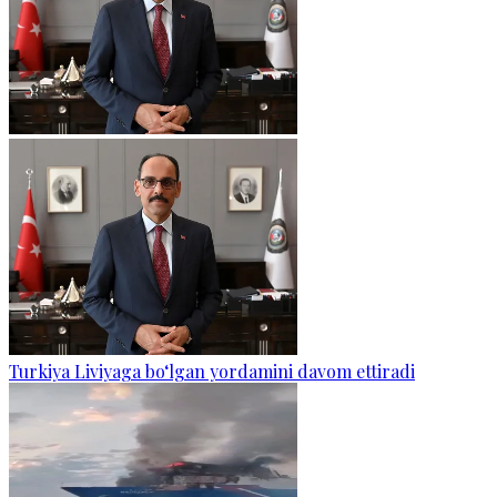
Turkiya Liviyaga bo‘lgan yordamini davom ettiradi