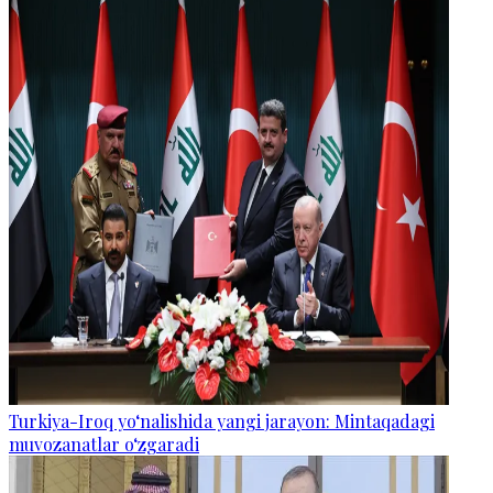
Turkiya-Iroq yo‘nalishida yangi jarayon: Mintaqadagi
muvozanatlar o‘zgaradi