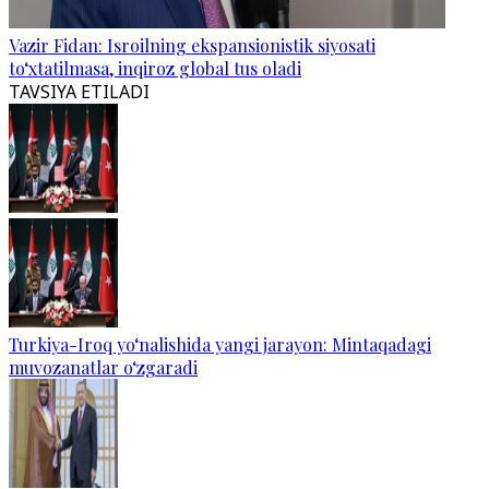
Vazir Fidan: Isroilning ekspansionistik siyosati
to‘xtatilmasa, inqiroz global tus oladi
TAVSIYA ETILADI
Turkiya-Iroq yo‘nalishida yangi jarayon: Mintaqadagi
muvozanatlar o‘zgaradi