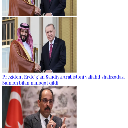
Prezident Erdo‘g‘an Saudiya Arabistoni valiahd shahzodasi
Salmon bilan muloqot qildi