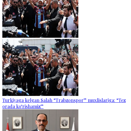
Turkiyaga kelgan Salah “Trabzonspor” muxlislariga: “Tez
orada ko‘rishamiz”