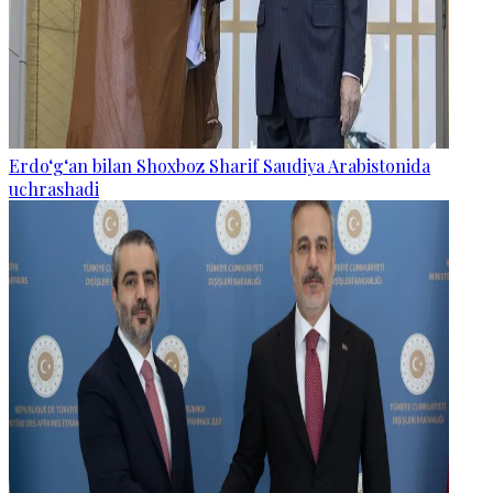
Erdo‘g‘an bilan Shoxboz Sharif Saudiya Arabistonida
uchrashadi