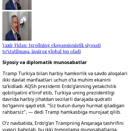
Vazir Fidan: Isroilning ekspansionistik siyosati
to‘xtatilmasa, inqiroz global tus oladi
Siyosiy va diplomatik munosabatlar
Tramp Turkiya bilan harbiy hamkorlik va savdo aloqalari
ikki davlat manfaatlari uchun o‘ta muhim ekanini
ta’kidladi. AQSh prezidenti Erdo‘g‘anning yetakchilik
qobiliyatini e’tirof etib, Turkiya uning prezidentligi
davrida harbiy jihatdan sezilarli darajada qudratli
bo‘lganini qayd etdi. "Siz butun dunyo hurmat qiladigan
rahbarsiz", — dedi Tramp hamkasbiga murojaat qilib.
O‘z navbatida, Erdo‘g‘an Trampning Anqaraga tashrifini
yuqori baholab, bu ikki tomonlama munosabatlarga