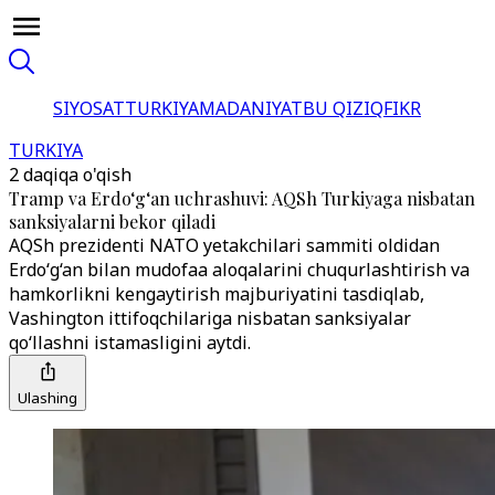
SIYOSAT
TURKIYA
MADANIYAT
BU QIZIQ
FIKR
TURKIYA
2 daqiqa o'qish
Tramp va Erdo‘g‘an uchrashuvi: AQSh Turkiyaga nisbatan
sanksiyalarni bekor qiladi
AQSh prezidenti NATO yetakchilari sammiti oldidan
Erdo‘g‘an bilan mudofaa aloqalarini chuqurlashtirish va
hamkorlikni kengaytirish majburiyatini tasdiqlab,
Vashington ittifoqchilariga nisbatan sanksiyalar
qo‘llashni istamasligini aytdi.
Ulashing