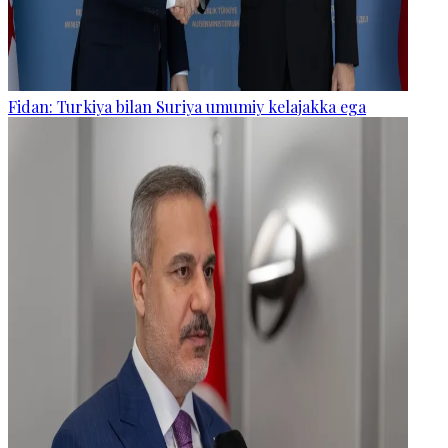
Fidan: Turkiya bilan Suriya umumiy kelajakka ega