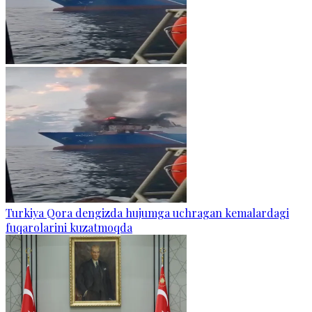
Turkiya Qora dengizda hujumga uchragan kemalardagi
fuqarolarini kuzatmoqda