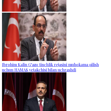
Ibrohim Kalin G‘azo tinchlik rejasini muhokama qilish
uchun HAMAS yetakchisi bilan uchrashdi