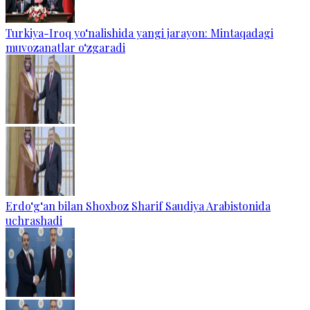
Turkiya-Iroq yo‘nalishida yangi jarayon: Mintaqadagi
muvozanatlar o‘zgaradi
Erdo‘g‘an bilan Shoxboz Sharif Saudiya Arabistonida
uchrashadi