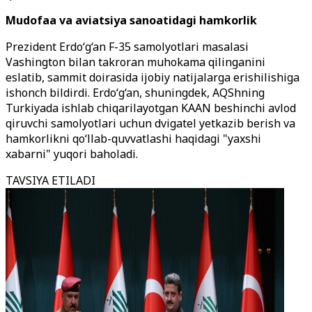
Mudofaa va aviatsiya sanoatidagi hamkorlik
Prezident Erdo‘g‘an F-35 samolyotlari masalasi
Vashington bilan takroran muhokama qilinganini
eslatib, sammit doirasida ijobiy natijalarga erishilishiga
ishonch bildirdi. Erdo‘g‘an, shuningdek, AQShning
Turkiyada ishlab chiqarilayotgan KAAN beshinchi avlod
qiruvchi samolyotlari uchun dvigatel yetkazib berish va
hamkorlikni qo‘llab-quvvatlashi haqidagi "yaxshi
xabarni" yuqori baholadi.
TAVSIYA ETILADI