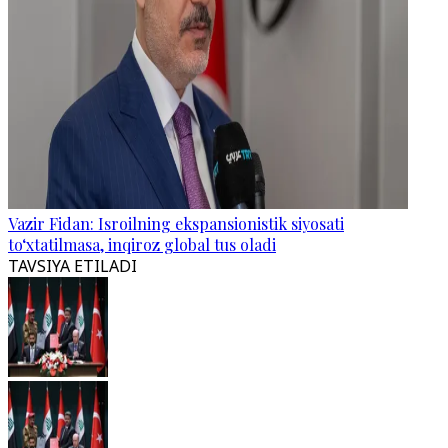
Vazir Fidan: Isroilning ekspansionistik siyosati
to‘xtatilmasa, inqiroz global tus oladi
TAVSIYA ETILADI