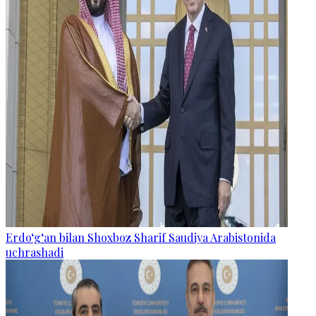
Erdo‘g‘an bilan Shoxboz Sharif Saudiya Arabistonida
uchrashadi