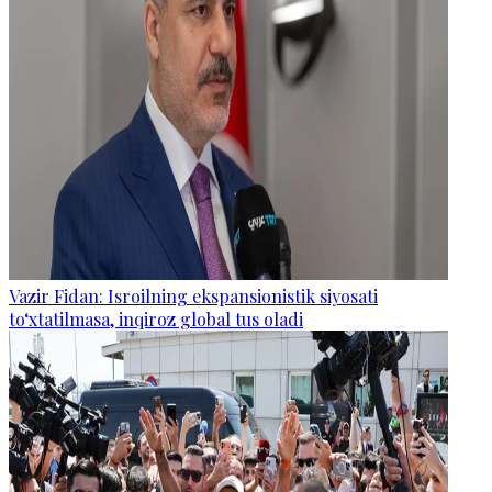
Vazir Fidan: Isroilning ekspansionistik siyosati
to‘xtatilmasa, inqiroz global tus oladi