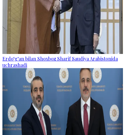
Erdo‘g‘an bilan Shoxboz Sharif Saudiya Arabistonida
uchrashadi