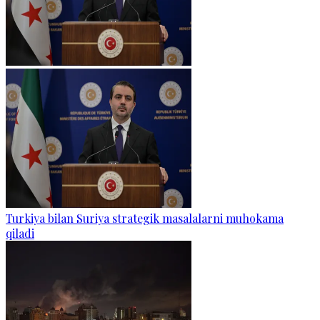
Turkiya bilan Suriya strategik masalalarni muhokama
qiladi