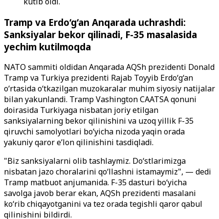
kutib oldi.
Tramp va Erdo‘g‘an Anqarada uchrashdi:
Sanksiyalar bekor qilinadi, F-35 masalasida
yechim kutilmoqda
NATO sammiti oldidan Anqarada AQSh prezidenti Donald
Tramp va Turkiya prezidenti Rajab Toyyib Erdo‘g‘an
o‘rtasida o‘tkazilgan muzokaralar muhim siyosiy natijalar
bilan yakunlandi. Tramp Vashington CAATSA qonuni
doirasida Turkiyaga nisbatan joriy etilgan
sanksiyalarning bekor qilinishini va uzoq yillik F-35
qiruvchi samolyotlari bo‘yicha nizoda yaqin orada
yakuniy qaror e’lon qilinishini tasdiqladi.
"Biz sanksiyalarni olib tashlaymiz. Do‘stlarimizga
nisbatan jazo choralarini qo‘llashni istamaymiz", — dedi
Tramp matbuot anjumanida. F-35 dasturi bo‘yicha
savolga javob berar ekan, AQSh prezidenti masalani
ko‘rib chiqayotganini va tez orada tegishli qaror qabul
qilinishini bildirdi.