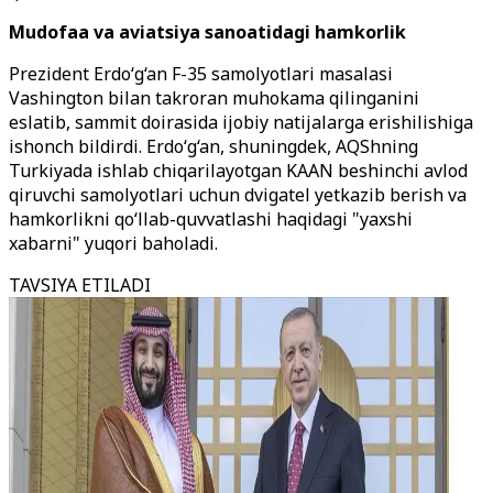
Mudofaa va aviatsiya sanoatidagi hamkorlik
Prezident Erdo‘g‘an F-35 samolyotlari masalasi
Vashington bilan takroran muhokama qilinganini
eslatib, sammit doirasida ijobiy natijalarga erishilishiga
ishonch bildirdi. Erdo‘g‘an, shuningdek, AQShning
Turkiyada ishlab chiqarilayotgan KAAN beshinchi avlod
qiruvchi samolyotlari uchun dvigatel yetkazib berish va
hamkorlikni qo‘llab-quvvatlashi haqidagi "yaxshi
xabarni" yuqori baholadi.
TAVSIYA ETILADI