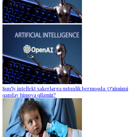
Sun’iy intellekt xakerlarga ustunlik bermoqda: O‘zimizni
qanday himoya qilamiz?