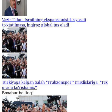
Vazir Fidan: Isroilning ekspansionistik siyosati
to‘xtatilmasa, inqiroz global tus oladi
Turkiyaga kelgan Salah “Trabzonspor” muxlislariga: “Tez
orada ko‘rishamiz”
Boxabar bo'ling!