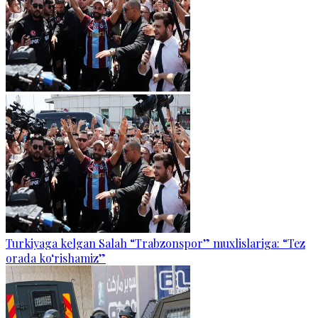
Turkiyaga kelgan Salah “Trabzonspor” muxlislariga: “Tez
orada ko‘rishamiz”