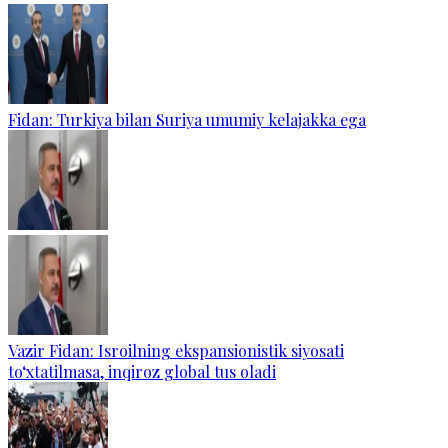
Fidan: Turkiya bilan Suriya umumiy kelajakka ega
Vazir Fidan: Isroilning ekspansionistik siyosati
to‘xtatilmasa, inqiroz global tus oladi