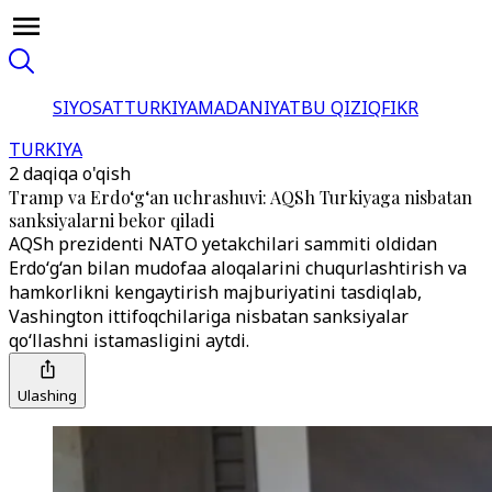
SIYOSAT
TURKIYA
MADANIYAT
BU QIZIQ
FIKR
TURKIYA
2 daqiqa o'qish
Tramp va Erdo‘g‘an uchrashuvi: AQSh Turkiyaga nisbatan
sanksiyalarni bekor qiladi
AQSh prezidenti NATO yetakchilari sammiti oldidan
Erdo‘g‘an bilan mudofaa aloqalarini chuqurlashtirish va
hamkorlikni kengaytirish majburiyatini tasdiqlab,
Vashington ittifoqchilariga nisbatan sanksiyalar
qo‘llashni istamasligini aytdi.
Ulashing