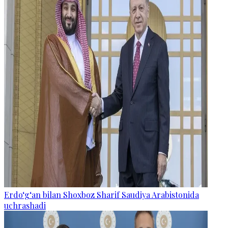
Erdo‘g‘an bilan Shoxboz Sharif Saudiya Arabistonida
uchrashadi