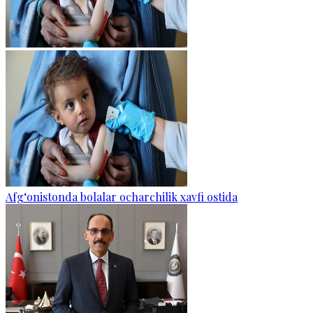
Afg‘onistonda bolalar ocharchilik xavfi ostida