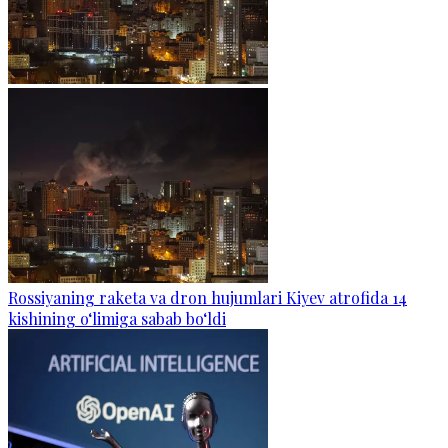
Rossiyaning raketa va dron hujumlari Kiyev atrofida 14
kishining o‘limiga sabab bo‘ldi