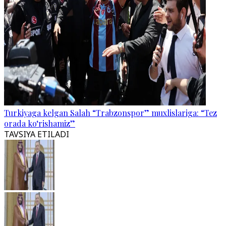
Turkiyaga kelgan Salah “Trabzonspor” muxlislariga: “Tez
orada ko‘rishamiz”
TAVSIYA ETILADI