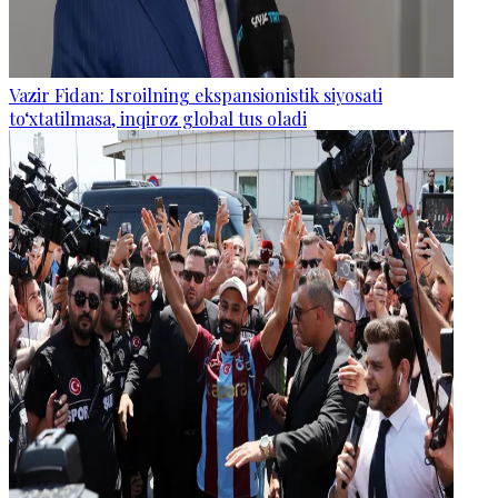
Vazir Fidan: Isroilning ekspansionistik siyosati
to‘xtatilmasa, inqiroz global tus oladi