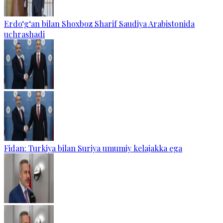
Erdo‘g‘an bilan Shoxboz Sharif Saudiya Arabistonida
uchrashadi
Fidan: Turkiya bilan Suriya umumiy kelajakka ega