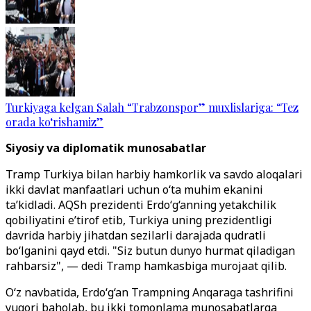
Turkiyaga kelgan Salah “Trabzonspor” muxlislariga: “Tez
orada ko‘rishamiz”
Siyosiy va diplomatik munosabatlar
Tramp Turkiya bilan harbiy hamkorlik va savdo aloqalari
ikki davlat manfaatlari uchun o‘ta muhim ekanini
ta’kidladi. AQSh prezidenti Erdo‘g‘anning yetakchilik
qobiliyatini e’tirof etib, Turkiya uning prezidentligi
davrida harbiy jihatdan sezilarli darajada qudratli
bo‘lganini qayd etdi. "Siz butun dunyo hurmat qiladigan
rahbarsiz", — dedi Tramp hamkasbiga murojaat qilib.
O‘z navbatida, Erdo‘g‘an Trampning Anqaraga tashrifini
yuqori baholab, bu ikki tomonlama munosabatlarga