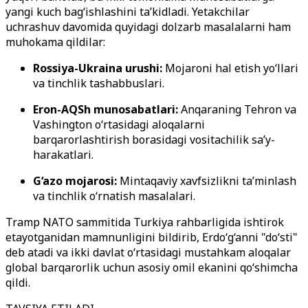
yangi kuch bag‘ishlashini ta’kidladi. Yetakchilar
uchrashuv davomida quyidagi dolzarb masalalarni ham
muhokama qildilar:
Rossiya-Ukraina urushi:
Mojaroni hal etish yo‘llari
va tinchlik tashabbuslari.
Eron-AQSh munosabatlari:
Anqaraning Tehron va
Vashington o‘rtasidagi aloqalarni
barqarorlashtirish borasidagi vositachilik sa’y-
harakatlari.
G‘azo mojarosi:
Mintaqaviy xavfsizlikni ta’minlash
va tinchlik o‘rnatish masalalari.
Tramp NATO sammitida Turkiya rahbarligida ishtirok
etayotganidan mamnunligini bildirib, Erdo‘g‘anni "do‘sti"
deb atadi va ikki davlat o‘rtasidagi mustahkam aloqalar
global barqarorlik uchun asosiy omil ekanini qo‘shimcha
qildi.