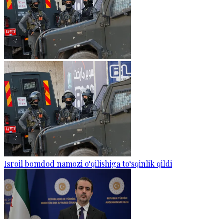
Isroil bomdod namozi o‘qilishiga to‘sqinlik qildi