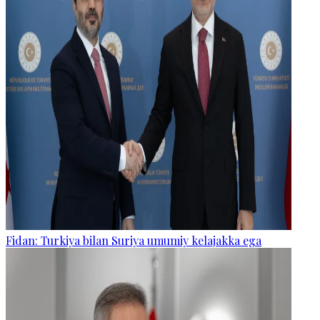
Fidan: Turkiya bilan Suriya umumiy kelajakka ega