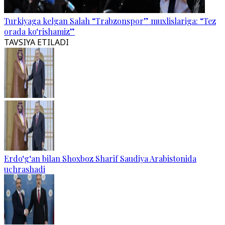
Turkiyaga kelgan Salah “Trabzonspor” muxlislariga: “Tez
orada ko‘rishamiz”
TAVSIYA ETILADI
Erdo‘g‘an bilan Shoxboz Sharif Saudiya Arabistonida
uchrashadi