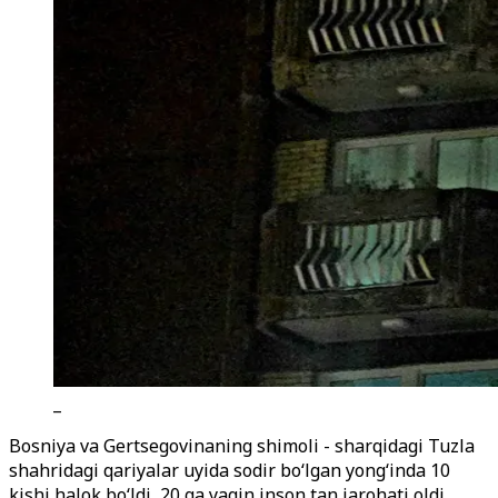
_
Bosniya va Gertsegovinaning shimoli - sharqidagi Tuzla
shahridagi qariyalar uyida sodir bo‘lgan yong‘inda 10
kishi halok bo‘ldi, 20 ga yaqin inson tan jarohati oldi.