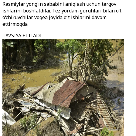
Rasmiylar yong‘in sababini aniqlash uchun tergov
ishlarini boshlatdilar. Tez yordam guruhlari bilan o‘t
o‘chiruvchilar voqea joyida o‘z ishlarini davom
ettirmoqda.
TAVSIYA ETILADI