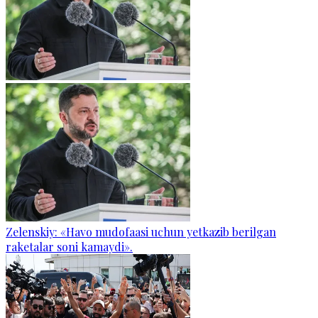
Zelenskiy: «Havo mudofaasi uchun yetkazib berilgan
raketalar soni kamaydi».