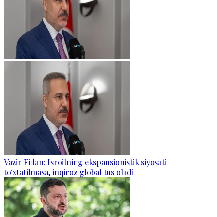
Vazir Fidan: Isroilning ekspansionistik siyosati
to‘xtatilmasa, inqiroz global tus oladi