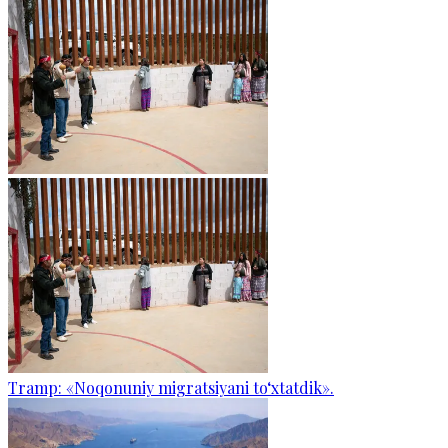
Tramp: «Noqonuniy migratsiyani to‘xtatdik».