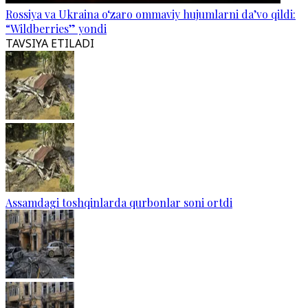
Rossiya va Ukraina o‘zaro ommaviy hujumlarni da’vo qildi:
“Wildberries” yondi
TAVSIYA ETILADI
Assamdagi toshqinlarda qurbonlar soni ortdi