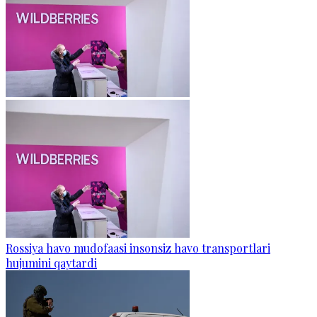
Rossiya havo mudofaasi insonsiz havo transportlari
hujumini qaytardi