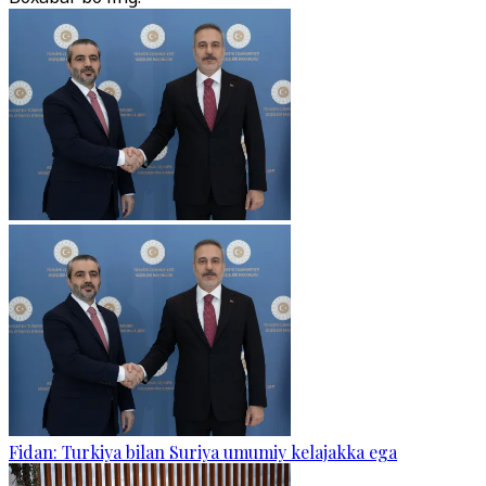
Fidan: Turkiya bilan Suriya umumiy kelajakka ega