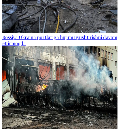
Rossiya Ukraina portlariga hujum uyushtirishni davom
ettirmoqda