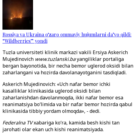
Rossiya va Ukraina o‘zaro ommaviy hujumlarni da’vo qildi:
“Wildberries” yondi
Tuzla universiteti klinik markazi vakili Ersiya Askerich
Mujedinovich
www.tuzlanski.ba
yangiliklar portaliga
bergan bayonotida, bir necha bemor uglerod oksidi bilan
zaharlangani va hozirda davolanayotganini tasdiqladi.
Askerich Mujedinovich: «Uch nafar bemor ichki
kasalliklar klinikasida uglerod oksidi bilan
zaharlanishdan davolanmoqda, ikki nafar bemor esa
reanimatsiya bo‘limida va bir nafar bemor hozirda qabul
klinikasida tibbiy yordam olmoqda», - dedi.
Federalna TV
xabariga ko‘ra, kamida besh kishi tan
jarohati olar ekan uch kishi reanimatsiyada.