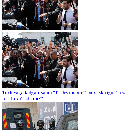
Turkiyaga kelgan Salah “Trabzonspor” muxlislariga: “Tez
orada ko‘rishamiz”