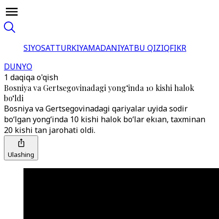
SIYOSAT
TURKIYA
MADANIYAT
BU QIZIQ
FIKR
DUNYO
1 daqiqa o'qish
Bosniya va Gertsegovinadagi yong‘inda 10 kishi halok
bo‘ldi
Bosniya va Gertsegovinadagi qariyalar uyida sodir
bo‘lgan yong‘inda 10 kishi halok bo‘lar ekıan, taxminan
20 kishi tan jarohati oldi.
Ulashing