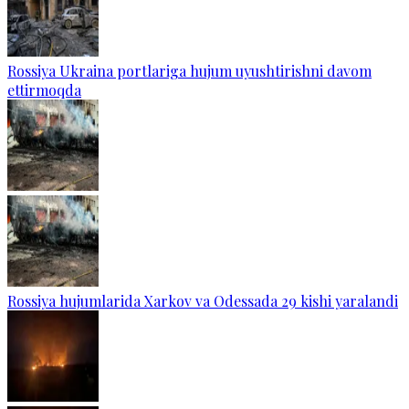
Rossiya Ukraina portlariga hujum uyushtirishni davom
ettirmoqda
Rossiya hujumlarida Xarkov va Odessada 29 kishi yaralandi