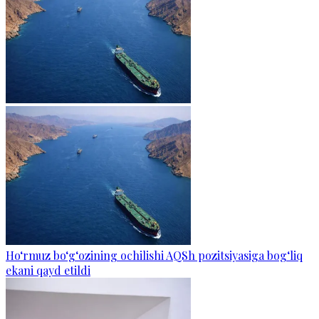
Ho‘rmuz bo‘g‘ozining ochilishi AQSh pozitsiyasiga bog‘liq
ekani qayd etildi