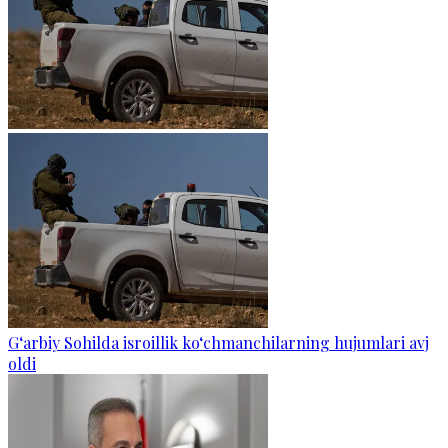
G‘arbiy Sohilda isroillik ko‘chmanchilarning hujumlari avj
oldi