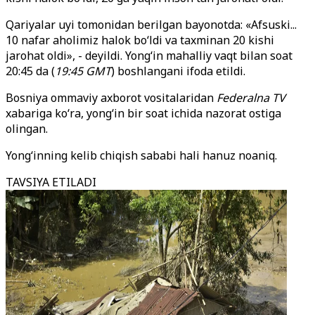
Qariyalar uyi tomonidan berilgan bayonotda: «Afsuski...
10 nafar aholimiz halok bo‘ldi va taxminan 20 kishi
jarohat oldi», - deyildi. Yong‘in mahalliy vaqt bilan soat
20:45 da (
19:45 GMT
) boshlangani ifoda etildi.
Bosniya ommaviy axborot vositalaridan
Federalna TV
xabariga ko‘ra, yong‘in bir soat ichida nazorat ostiga
olingan.
Yong‘inning kelib chiqish sababi hali hanuz noaniq.
TAVSIYA ETILADI