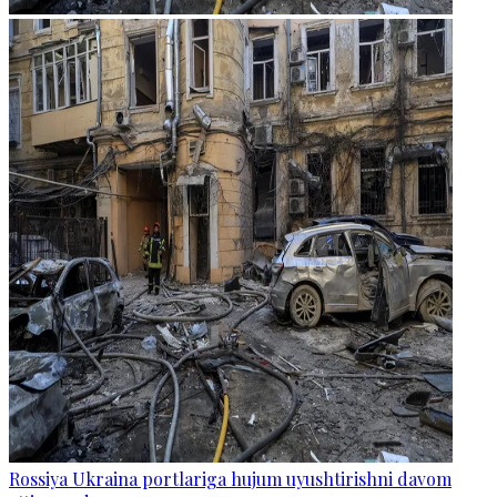
Rossiya Ukraina portlariga hujum uyushtirishni davom