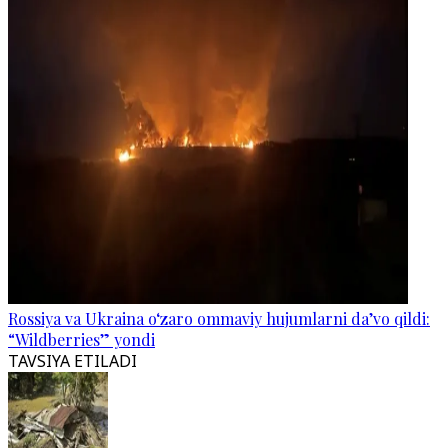
Rossiya va Ukraina o‘zaro ommaviy hujumlarni da’vo qildi:
“Wildberries” yondi
TAVSIYA ETILADI