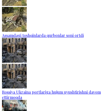
Assamdagi toshqinlarda qurbonlar soni ortdi
Rossiya Ukraina portlariga hujum uyushtirishni davom
ettirmoqda