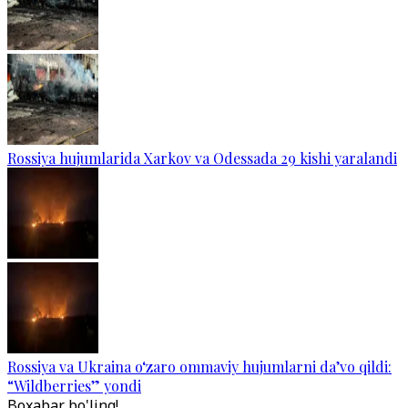
Rossiya hujumlarida Xarkov va Odessada 29 kishi yaralandi
Rossiya va Ukraina o‘zaro ommaviy hujumlarni da’vo qildi:
“Wildberries” yondi
Boxabar bo'ling!