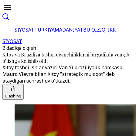
SIYOSAT
TURKIYA
MADANIYAT
BU QIZIQ
FIKR
SIYOSAT
2 daqiqa o'qish
Xitoy va Braziliya tashqi qiyinchiliklarni birgalikda yengib
o'tishga kelishib oldi
Xitoy tashqi ishlar vaziri Van Yi braziliyalik hamkasbi
Mauro Vieyra bilan Xitoy "strategik muloqot" deb
ataydigan uchrashuv o'tkazdi.
Ulashing