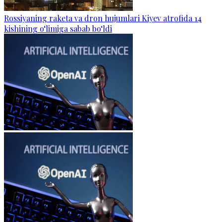
Rossiyaning raketa va dron hujumlari Kiyev atrofida 14
kishining o‘limiga sabab bo‘ldi