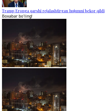
Tramp Eronga qarshi rejalashtirgan hujumni bekor qildi
Boxabar bo'ling!