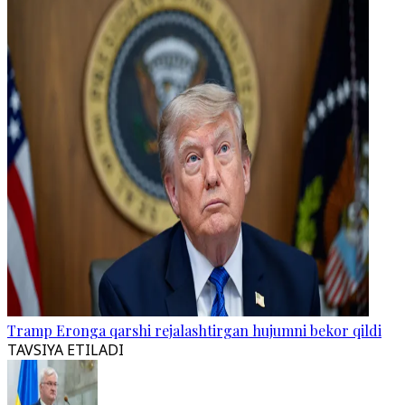
Tramp Eronga qarshi rejalashtirgan hujumni bekor qildi
TAVSIYA ETILADI