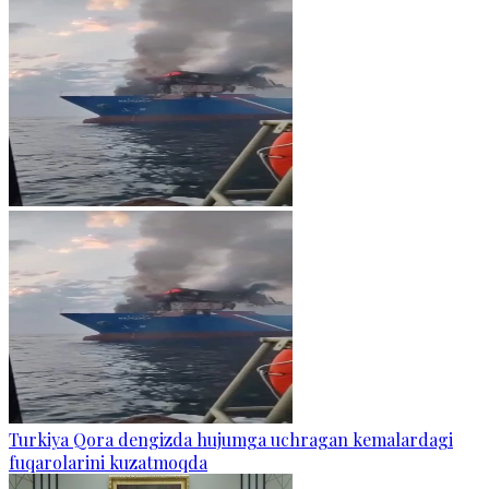
Turkiya Qora dengizda hujumga uchragan kemalardagi
fuqarolarini kuzatmoqda