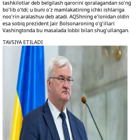
tashkilotlar deb belgilash qarorini qoralagandan so'ng
bo'lib o'tdi; u buni o'z mamlakatining ichki ishlariga
noo'rin aralashuv deb atadi. AQShning e'lonidan oldin
esa sobiq prezident Jair Bolsonaroning o'g'illari
Vashingtonda bu masalada lobbi bilan shug'ullangan.
TAVSIYA ETILADI