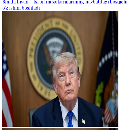
Rimda Livan – Isroil muzokaralarining navbatdagi bosqichi
o‘z ishini boshladi