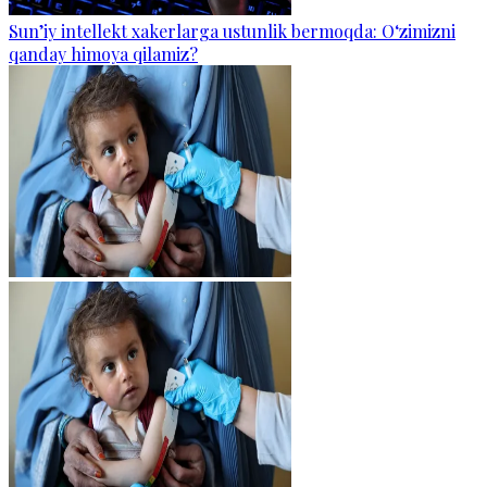
Sun’iy intellekt xakerlarga ustunlik bermoqda: O‘zimizni
qanday himoya qilamiz?