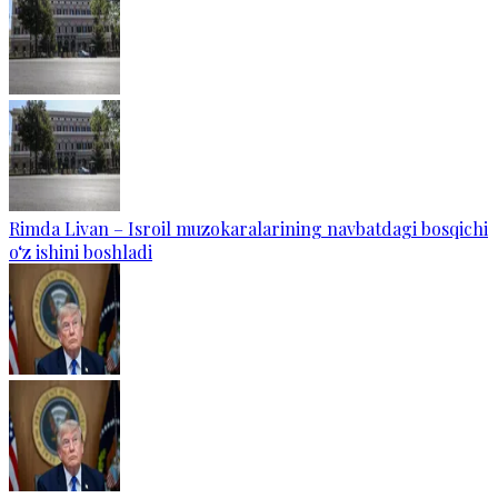
Rimda Livan – Isroil muzokaralarining navbatdagi bosqichi
o‘z ishini boshladi