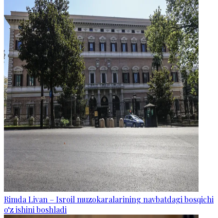
Rimda Livan – Isroil muzokaralarining navbatdagi bosqichi
o‘z ishini boshladi