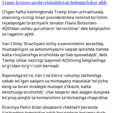
Tramp Eronga qarshi rejalashtirgan hujumni bekor qildi
O'tgan hafta Vashingtonda Tramp bilan uchrashuvda,
otasining roziligi bilan prezidentlikka nomzod bo'lishni
rejalayotgan braziliyalik senator Flavio Bolsonaro
AQShdan ushbu guruhlarni 'terrorchilar' deb belgilashni
so'raganini aytdi.
Van I Xitoy 'Braziliyani milliy suverenitetini asrashda,
mustaqilligini va avtonomiyasini saqlab qolishda hamda
katta rivojlanishga erishishda qo'llab-quvvatlaydi', dedi.
Tashqi ishlar vazirligi bayonoti AQShning belgilashiga
to'g'ridan-to'g'ri izoh bermadi.
Bayonotga ko'ra, Van I va Vieira 'umumiy tashvishga
sabab bo'lgan xalqaro va mintaqaviy masalalar bo'yicha
keng va teran strategik muloqot o'tkazib, katta
kelishuvga erishishdi.' Ular beqaror deb atagan dunyoda
ko'proq aniqlik ta'minlanishini ta'minlashga chaqirdilar.
Braziliya Pekin bilan aloqalarni cheklash borasida
Vashington tomonidan ortib borayotgan bosimga duch