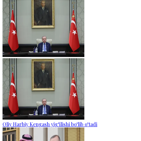
Oliy Harbiy Kengash yig‘ilishi bo‘lib o‘tadi