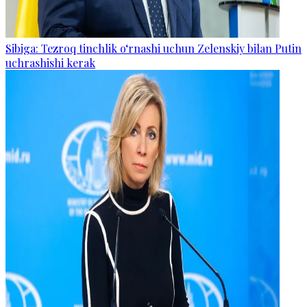
Sibiga: Tezroq tinchlik o‘rnashi uchun Zelenskiy bilan Putin
uchrashishi kerak