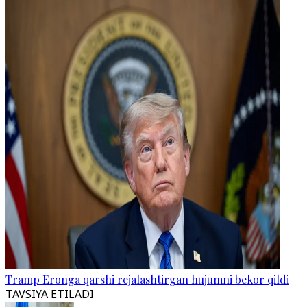
Tramp Eronga qarshi rejalashtirgan hujumni bekor qildi
TAVSIYA ETILADI