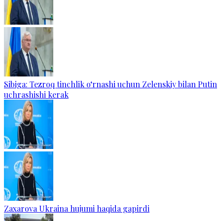
Sibiga: Tezroq tinchlik o‘rnashi uchun Zelenskiy bilan Putin
uchrashishi kerak
Zaxarova Ukraina hujumi haqida gapirdi