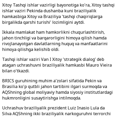
Xitoy Tashqi ishlar vazirligi bayonotiga ko'ra, Xitoy tashqi
ishlar vaziri Pekinda dushanba kuni braziliyalik
hamkasbiga Xitoy va Braziliya 'tashqi chaqiriqlarga
birgalikda qarshi turishi' lozimligini aytdi.
Ikkala mamlakat ham hamkorlikni chuqurlashtirish,
jahon tinchligi va barqarorligini himoya qilish hamda
rivojlanayotgan davlatlarning huquq va manfaatlarini
himoya qilishga kelishib oldi.
Tashqi ishlar vaziri Van I Xitoy 'strategik dialog' deb
atagan uchrashuvni braziliyalik hamkasbi Mauro Vieira
bilan o'tkazdi.
BRICS guruhining muhim a'zolari sifatida Pekin va
Brasilia ko'p qutbli jahon tartibini ilgari surmoqda va
AQShning global moliyaviy hamda siyosiy institutlardagi
hukmronligini susaytirishga intilmoqda.
Uchrashuv braziliyalik prezident Luiz Inasio Lula da
Silva AQShning ikki braziliyalik narkoguruhni terrorchi