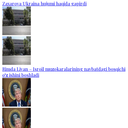
Zaxarova Ukraina hujumi haqida gapirdi
Rimda Livan – Isroil muzokaralarining navbatdagi bosqichi
o‘z ishini boshladi