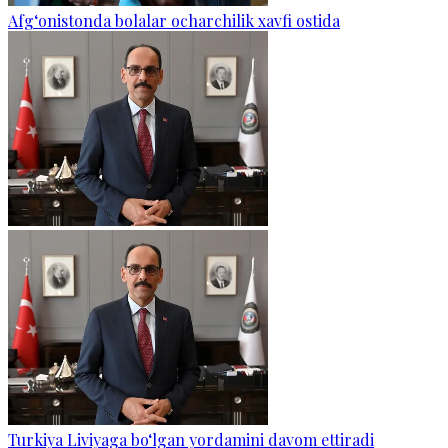
Afg‘onistonda bolalar ocharchilik xavfi ostida
Turkiya Liviyaga bo‘lgan yordamini davom ettiradi