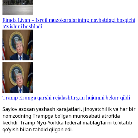
Rimda Livan – Isroil muzokaralarining navbatdagi bosqichi
o‘z ishini boshladi
Tramp Eronga qarshi rejalashtirgan hujumni bekor qildi
Saylov asosan yashash xarajatlari, jinoyatchilik va har bir
nomzodning Trampga bo‘lgan munosabati atrofida
kechdi. Tramp Nyu-Yorkka federal mablag‘larni to‘xtatib
qo‘yish bilan tahdid qilgan edi.