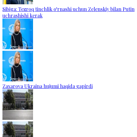
Sibiga: Tezroq tinchlik o‘rnashi uchun Zelenskiy bilan Putin
uchrashishi kerak
Zaxarova Ukraina hujumi haqida gapirdi