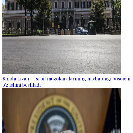
Rimda Livan – Isroil muzokaralarining navbatdagi bosqichi
o‘z ishini boshladi