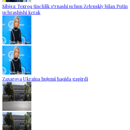
Sibiga: Tezroq tinchlik o‘rnashi uchun Zelenskiy bilan Putin
uchrashishi kerak
Zaxarova Ukraina hujumi haqida gapirdi