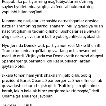
Respublika partiyasining mag‘lubiyatlarini o‘zining
saylov byulletenida yo‘qligi va federal hukumatning
yopilishi bilan bog‘ladi.
Kuomoning natijalar kechasida qatnashganlar orasida
ba’zilar Trampning darhol shaharni Milliy gvardiya bilan
nazorat qilishini taxmin qilishdi. Boshqalar esa Sliwani
o‘ng markaziy ovozlarni bo‘lib yuborganlikda ayblashdi.
Nyu-Jersida Demokratik partiya nomzodi Mikie Sherrill
Tramp tomonidan qo‘llab-quvvatlangan biznesmenni
mag‘lub etdi. Virjiniyada esa Demokratik nomzod Abigeyl
Spanberger gubernatorlikni Respublikachilardan
qaytarib oldi.
Ikkala tomon ham yirik shaxslarni jalb qildi. Sobiq
prezident Barak Obama Spanberger va Sherrillni qo‘llab-
quvvatlash uchun chiqish qildi. “Hali ko‘p ish qilishimiz
kerak, lekin kelajak biroz yorqinroq ko‘rinmoqda,” dedi
Obama g‘alabalarga javoban.
TAVSIYA ETILADI