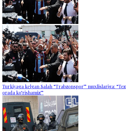
Turkiyaga kelgan Salah “Trabzonspor” muxlislariga: “Tez
orada ko‘rishamiz”