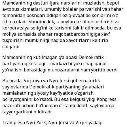
Mamdanining dasturi ijara narxlarini muzlatish, bepul
avtobus xizmatlari, umumiy bolalar parvarishi va shahar
tomonidan boshqariladigan oziq-ovqat do‘konlarini o‘z
ichiga oladi. Shuningdek, u boylarga soliqni oshirish va
korporatsiya solig‘ini ko‘tarishni taklif qilmoqda, bu esa
moliya sohasida shahar raqobatbardoshligiga xavf
tug‘dirishi mumkinligi haqida xavotirlarni keltirib
chiqardi.
Mamdanining kutilmagan g‘alabasi Demokratik
partiyaning kelajagi – markazchi yoki chap qanot
yo‘nalishi borasidagi munozaralarni ham yoritib berdi.
Bu orada, Virjiniya va Nyu-Jersi gubernatorlik
saylovlarida Demokratik partiyaning g‘alabalari
mamlakatning siyosiy kayfiyatida o‘zgarish
bo‘layotganini ko‘rsatdi. Bu esa kelgusi yilgi Kongress
nazorati uchun bo‘ladigan o‘rta muddatli saylovlarga
tayyorgarlikni bildiradi.
Tramp esa Nyu-York, Nyu-Jersi va Virjiniyadagi