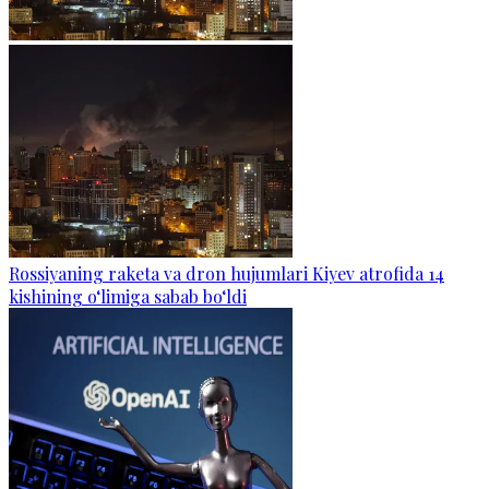
Rossiyaning raketa va dron hujumlari Kiyev atrofida 14
kishining o‘limiga sabab bo‘ldi