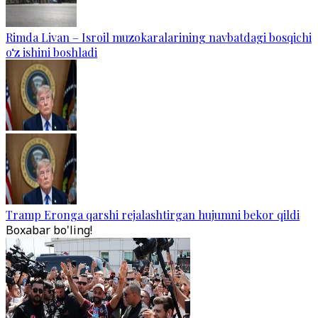
Rimda Livan – Isroil muzokaralarining navbatdagi bosqichi
o‘z ishini boshladi
Tramp Eronga qarshi rejalashtirgan hujumni bekor qildi
Boxabar bo'ling!