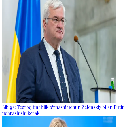
Sibiga: Tezroq tinchlik o‘rnashi uchun Zelenskiy bilan Putin
uchrashishi kerak