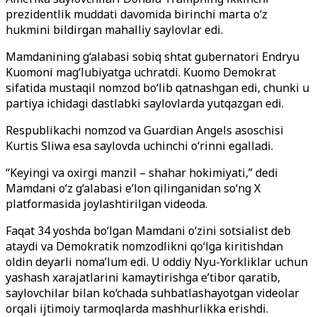
prezidentlik muddati davomida birinchi marta o‘z
hukmini bildirgan mahalliy saylovlar edi.
Mamdanining g‘alabasi sobiq shtat gubernatori Endryu
Kuomoni mag‘lubiyatga uchratdi. Kuomo Demokrat
sifatida mustaqil nomzod bo‘lib qatnashgan edi, chunki u
partiya ichidagi dastlabki saylovlarda yutqazgan edi.
Respublikachi nomzod va Guardian Angels asoschisi
Kurtis Sliwa esa saylovda uchinchi o‘rinni egalladi.
“Keyingi va oxirgi manzil – shahar hokimiyati,” dedi
Mamdani o‘z g‘alabasi e’lon qilinganidan so‘ng X
platformasida joylashtirilgan videoda.
Faqat 34 yoshda bo‘lgan Mamdani o‘zini sotsialist deb
ataydi va Demokratik nomzodlikni qo‘lga kiritishdan
oldin deyarli noma’lum edi. U oddiy Nyu-Yorkliklar uchun
yashash xarajatlarini kamaytirishga e’tibor qaratib,
saylovchilar bilan ko‘chada suhbatlashayotgan videolar
orqali ijtimoiy tarmoqlarda mashhurlikka erishdi.