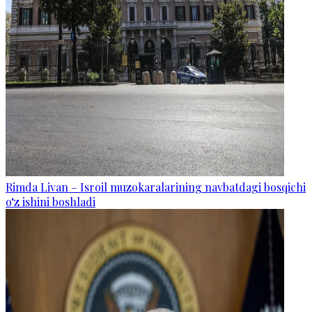
Rimda Livan – Isroil muzokaralarining navbatdagi bosqichi
o‘z ishini boshladi