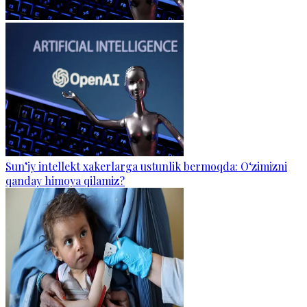
Sun’iy intellekt xakerlarga ustunlik bermoqda: O‘zimizni
qanday himoya qilamiz?