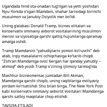
Ugandada hind ota-onadan tug‘ilgan va yetti yoshidan
Nyu-Yorkda o‘sgan Mamdani, shahar tarixidagi birinchi
musulmon va Janubiy Osiyolik mer bo‘ldi.
Uning g‘alabasi Donald Tramp, biznes elitalari va
konservativ ommaviy axborot vositalarining musulmon
merosi va siyosatiga qarshi qattiq hujumlariga qaramay
amalga oshdi.
Tramp Mamdanini “yahudiylarni yomon ko‘ruvchi” deb
atab, irqiy masalalarni ochiqchasiga ko‘tarib chiqdi.
“Zohran Mamdaniga ovoz bergan har qanday yahudiy –
ahmoq!” deb yozdi Tramp o‘zining ijtimoiy tarmog‘ida.
Mashhur biznesmenlar, jumladan Bill Akman,
Mamdaniga qarshi chiqib, uning raqiblariga moliyaviy
yordam ko‘rsatishdi. Shu bilan birga, The New York Post
kabi konservativ ommaviy axborot vositalari Mamdaniga
qarshi salbiy maqolalar chop etishdi.
TAVSIYA ETILADI