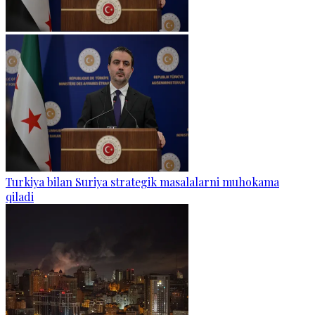
Turkiya bilan Suriya strategik masalalarni muhokama
qiladi