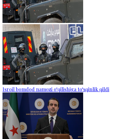
Isroil bomdod namozi o‘qilishiga to‘sqinlik qildi