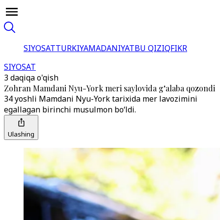
SIYOSAT
TURKIYA
MADANIYAT
BU QIZIQ
FIKR
SIYOSAT
3 daqiqa o'qish
Zohran Mamdani Nyu-York meri saylovida g‘alaba qozondi
34 yoshli Mamdani Nyu-York tarixida mer lavozimini
egallagan birinchi musulmon bo‘ldi.
Ulashing