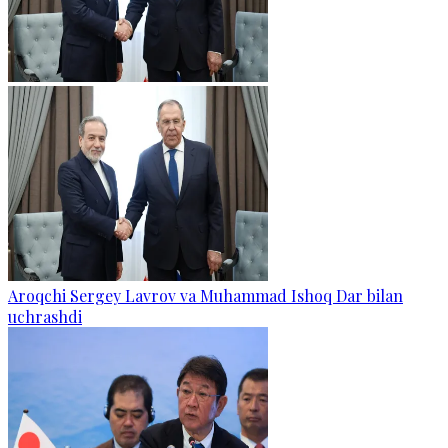
Aroqchi Sergey Lavrov va Muhammad Ishoq Dar bilan
uchrashdi