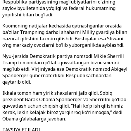
Respublika partiyasining mag‘lubiyatlarini o‘zining
saylov byulletenida yo‘qligi va federal hukumatning
yopilishi bilan bog‘ladi.
Kuomoning natijalar kechasida qatnashganlar orasida
ba’zilar Trampning darhol shaharni Milliy gvardiya bilan
nazorat qilishini taxmin qilishdi. Boshqalar esa Sliwani
o‘ng markaziy ovozlarni bo‘lib yuborganlikda ayblashdi.
Nyu-Jersida Demokratik partiya nomzodi Mikie Sherrill
Tramp tomonidan qo‘llab-quvvatlangan biznesmenni
mag‘lub etdi. Virjiniyada esa Demokratik nomzod Abigeyl
Spanberger gubernatorlikni Respublikachilardan
qaytarib oldi.
Ikkala tomon ham yirik shaxslarni jalb qildi. Sobiq
prezident Barak Obama Spanberger va Sherrillni qo‘llab-
quvvatlash uchun chiqish qildi. “Hali ko‘p ish qilishimiz
kerak, lekin kelajak biroz yorqinroq ko‘rinmoqda,” dedi
Obama g‘alabalarga javoban.
TAVSIYA ETILADI