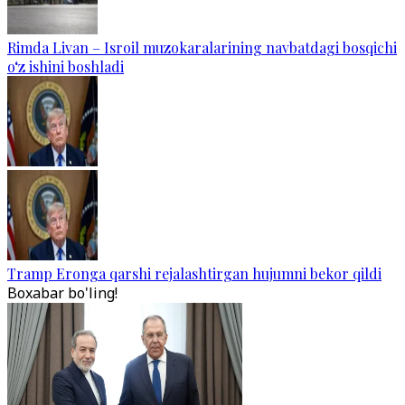
Rimda Livan – Isroil muzokaralarining navbatdagi bosqichi
o‘z ishini boshladi
Tramp Eronga qarshi rejalashtirgan hujumni bekor qildi
Boxabar bo'ling!