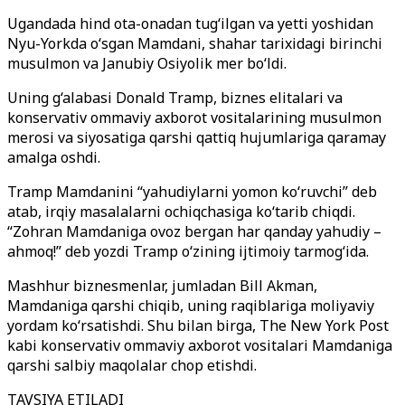
Ugandada hind ota-onadan tug‘ilgan va yetti yoshidan
Nyu-Yorkda o‘sgan Mamdani, shahar tarixidagi birinchi
musulmon va Janubiy Osiyolik mer bo‘ldi.
Uning g‘alabasi Donald Tramp, biznes elitalari va
konservativ ommaviy axborot vositalarining musulmon
merosi va siyosatiga qarshi qattiq hujumlariga qaramay
amalga oshdi.
Tramp Mamdanini “yahudiylarni yomon ko‘ruvchi” deb
atab, irqiy masalalarni ochiqchasiga ko‘tarib chiqdi.
“Zohran Mamdaniga ovoz bergan har qanday yahudiy –
ahmoq!” deb yozdi Tramp o‘zining ijtimoiy tarmog‘ida.
Mashhur biznesmenlar, jumladan Bill Akman,
Mamdaniga qarshi chiqib, uning raqiblariga moliyaviy
yordam ko‘rsatishdi. Shu bilan birga, The New York Post
kabi konservativ ommaviy axborot vositalari Mamdaniga
qarshi salbiy maqolalar chop etishdi.
TAVSIYA ETILADI