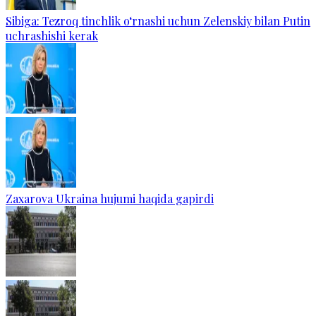
Sibiga: Tezroq tinchlik o‘rnashi uchun Zelenskiy bilan Putin
uchrashishi kerak
Zaxarova Ukraina hujumi haqida gapirdi