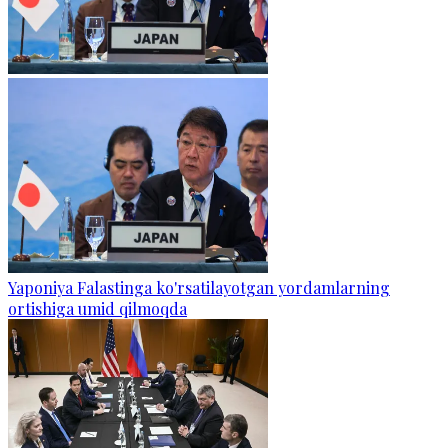
Yaponiya Falastinga ko'rsatilayotgan yordamlarning
ortishiga umid qilmoqda