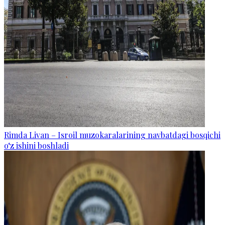
Rimda Livan – Isroil muzokaralarining navbatdagi bosqichi
o‘z ishini boshladi