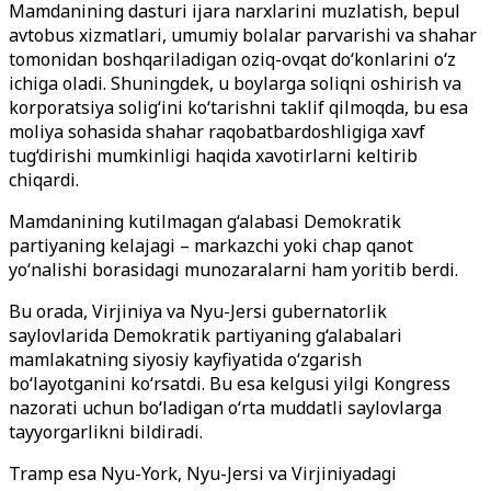
Mamdanining dasturi ijara narxlarini muzlatish, bepul
avtobus xizmatlari, umumiy bolalar parvarishi va shahar
tomonidan boshqariladigan oziq-ovqat do‘konlarini o‘z
ichiga oladi. Shuningdek, u boylarga soliqni oshirish va
korporatsiya solig‘ini ko‘tarishni taklif qilmoqda, bu esa
moliya sohasida shahar raqobatbardoshligiga xavf
tug‘dirishi mumkinligi haqida xavotirlarni keltirib
chiqardi.
Mamdanining kutilmagan g‘alabasi Demokratik
partiyaning kelajagi – markazchi yoki chap qanot
yo‘nalishi borasidagi munozaralarni ham yoritib berdi.
Bu orada, Virjiniya va Nyu-Jersi gubernatorlik
saylovlarida Demokratik partiyaning g‘alabalari
mamlakatning siyosiy kayfiyatida o‘zgarish
bo‘layotganini ko‘rsatdi. Bu esa kelgusi yilgi Kongress
nazorati uchun bo‘ladigan o‘rta muddatli saylovlarga
tayyorgarlikni bildiradi.
Tramp esa Nyu-York, Nyu-Jersi va Virjiniyadagi