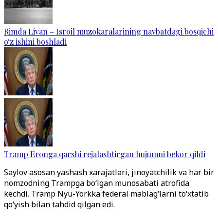
Rimda Livan – Isroil muzokaralarining navbatdagi bosqichi
o‘z ishini boshladi
Tramp Eronga qarshi rejalashtirgan hujumni bekor qildi
Saylov asosan yashash xarajatlari, jinoyatchilik va har bir
nomzodning Trampga bo‘lgan munosabati atrofida
kechdi. Tramp Nyu-Yorkka federal mablag‘larni to‘xtatib
qo‘yish bilan tahdid qilgan edi.