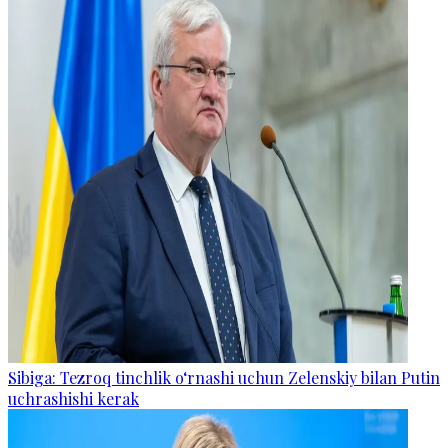
Sibiga: Tezroq tinchlik o‘rnashi uchun Zelenskiy bilan Putin
uchrashishi kerak