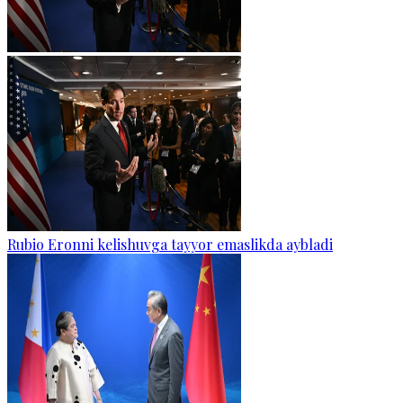
Rubio Eronni kelishuvga tayyor emaslikda aybladi