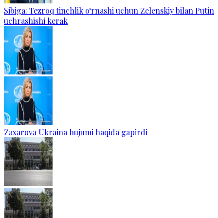
Sibiga: Tezroq tinchlik o‘rnashi uchun Zelenskiy bilan Putin
uchrashishi kerak
Zaxarova Ukraina hujumi haqida gapirdi