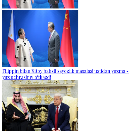
Filippin bilan Xitoy bahsli sayozlik masalasi ustidan yuzma -
yuz uchrashuv o‘tkazdi