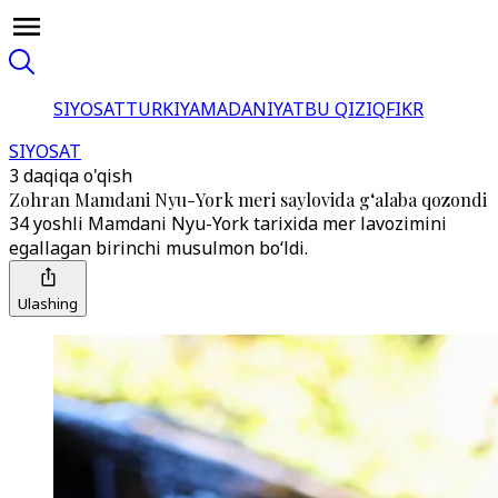
SIYOSAT
TURKIYA
MADANIYAT
BU QIZIQ
FIKR
SIYOSAT
3 daqiqa o'qish
Zohran Mamdani Nyu-York meri saylovida g‘alaba qozondi
34 yoshli Mamdani Nyu-York tarixida mer lavozimini
egallagan birinchi musulmon bo‘ldi.
Ulashing