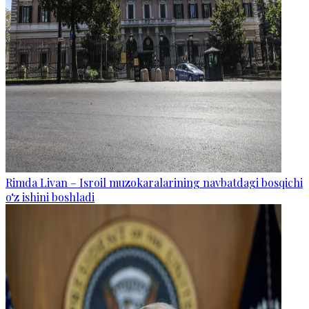
Rimda Livan – Isroil muzokaralarining navbatdagi bosqichi
o‘z ishini boshladi