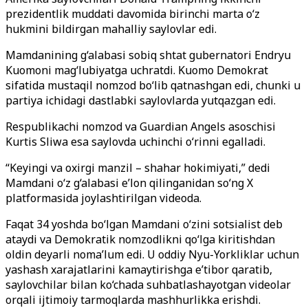
prezidentlik muddati davomida birinchi marta o‘z
hukmini bildirgan mahalliy saylovlar edi.
Mamdanining g‘alabasi sobiq shtat gubernatori Endryu
Kuomoni mag‘lubiyatga uchratdi. Kuomo Demokrat
sifatida mustaqil nomzod bo‘lib qatnashgan edi, chunki u
partiya ichidagi dastlabki saylovlarda yutqazgan edi.
Respublikachi nomzod va Guardian Angels asoschisi
Kurtis Sliwa esa saylovda uchinchi o‘rinni egalladi.
“Keyingi va oxirgi manzil – shahar hokimiyati,” dedi
Mamdani o‘z g‘alabasi e’lon qilinganidan so‘ng X
platformasida joylashtirilgan videoda.
Faqat 34 yoshda bo‘lgan Mamdani o‘zini sotsialist deb
ataydi va Demokratik nomzodlikni qo‘lga kiritishdan
oldin deyarli noma’lum edi. U oddiy Nyu-Yorkliklar uchun
yashash xarajatlarini kamaytirishga e’tibor qaratib,
saylovchilar bilan ko‘chada suhbatlashayotgan videolar
orqali ijtimoiy tarmoqlarda mashhurlikka erishdi.