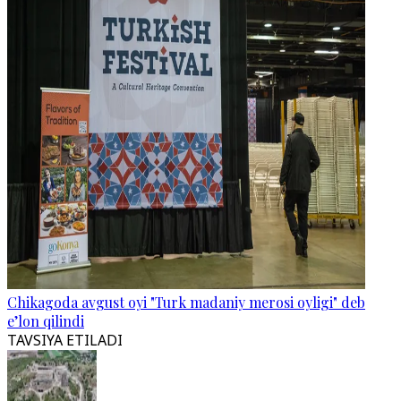
Chikagoda avgust oyi "Turk madaniy merosi oyligi" deb
e’lon qilindi
TAVSIYA ETILADI