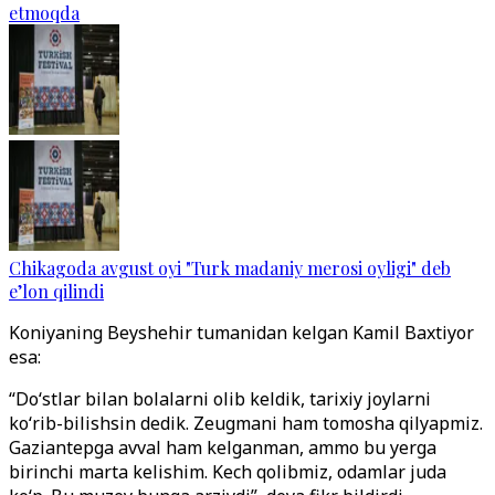
etmoqda
Chikagoda avgust oyi "Turk madaniy merosi oyligi" deb
e’lon qilindi
Koniyaning Beyshehir tumanidan kelgan Kamil Baxtiyor
esa:
“Do‘stlar bilan bolalarni olib keldik, tarixiy joylarni
ko‘rib-bilishsin dedik. Zeugmani ham tomosha qilyapmiz.
Gaziantepga avval ham kelganman, ammo bu yerga
birinchi marta kelishim. Kech qolibmiz, odamlar juda