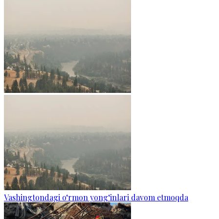
Vashingtondagi o‘rmon yong‘inlari davom etmoqda