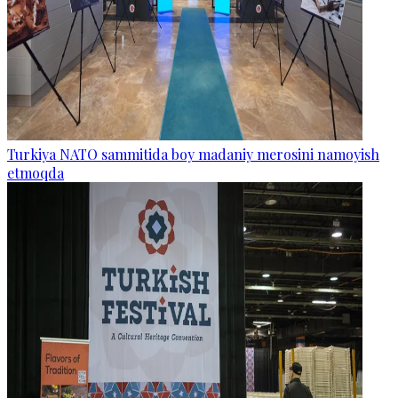
Turkiya NATO sammitida boy madaniy merosini namoyish
etmoqda