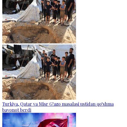
Turkiya, Qatar va Misr G‘azo masalasi ustidan qo‘shma
bayonot berdi