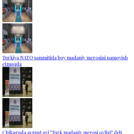
Turkiya NATO sammitida boy madaniy merosini namoyish
etmoqda
Chikagoda avgust oyi "Turk madaniy merosi oyligi" deb