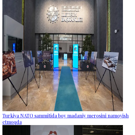
Turkiya NATO sammitida boy madaniy merosini namoyish
etmoqda