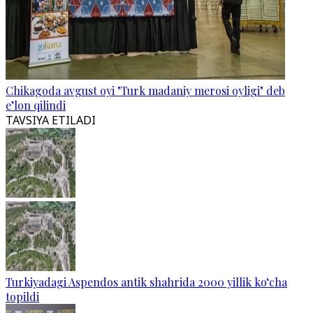
Chikagoda avgust oyi "Turk madaniy merosi oyligi" deb
e’lon qilindi
TAVSIYA ETILADI
Turkiyadagi Aspendos antik shahrida 2000 yillik ko‘cha
topildi