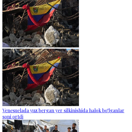
Venesuelada yuz bergan yer silkinishida halok bo‘lganlar
soni ortdi