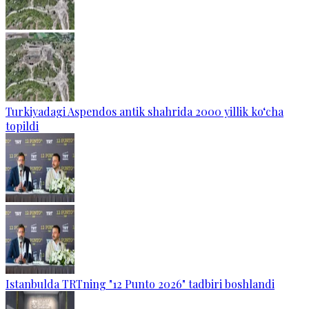
Turkiyadagi Aspendos antik shahrida 2000 yillik ko‘cha
topildi
Istanbulda TRTning "12 Punto 2026" tadbiri boshlandi