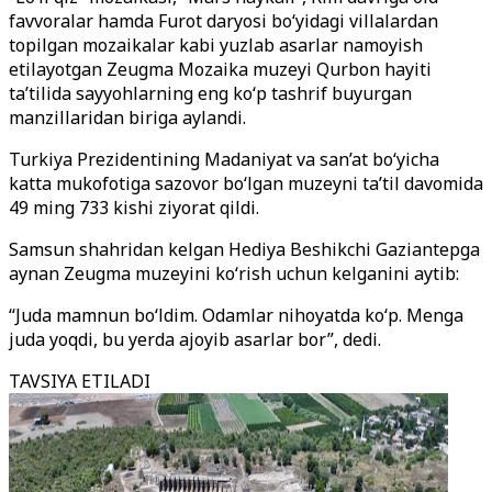
favvoralar hamda Furot daryosi bo‘yidagi villalardan
topilgan mozaikalar kabi yuzlab asarlar namoyish
etilayotgan Zeugma Mozaika muzeyi Qurbon hayiti
ta’tilida sayyohlarning eng ko‘p tashrif buyurgan
manzillaridan biriga aylandi.
Turkiya Prezidentining Madaniyat va san’at bo‘yicha
katta mukofotiga sazovor bo‘lgan muzeyni ta’til davomida
49 ming 733 kishi ziyorat qildi.
Samsun shahridan kelgan Hediya Beshikchi Gaziantepga
aynan Zeugma muzeyini ko‘rish uchun kelganini aytib:
“Juda mamnun bo‘ldim. Odamlar nihoyatda ko‘p. Menga
juda yoqdi, bu yerda ajoyib asarlar bor”, dedi.
TAVSIYA ETILADI