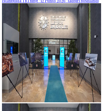
Istanbulda TRTning "12 Punto 2026" tadbiri boshlandi