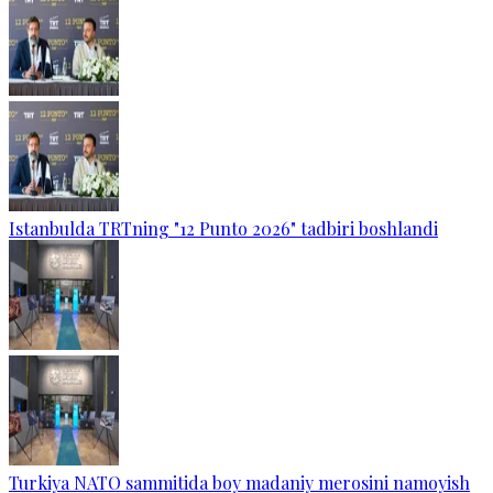
Istanbulda TRTning "12 Punto 2026" tadbiri boshlandi
Turkiya NATO sammitida boy madaniy merosini namoyish