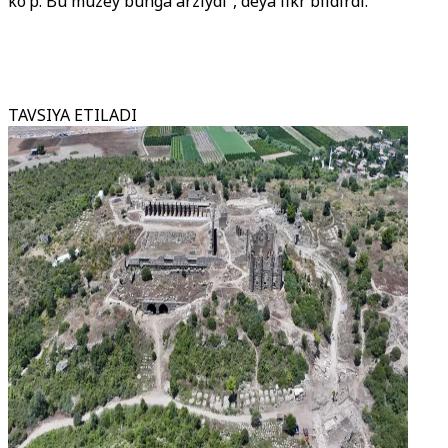
ko‘p. Bu muzey bunga arziydi”, deya fikr bildirdi.
TAVSIYA ETILADI