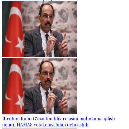
Ibrohim Kalin G‘azo tinchlik rejasini muhokama qilish
uchun HAMAS yetakchisi bilan uchrashdi