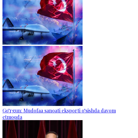
Go‘rgun: Mudofaa sanoati eksporti o‘sishda davom
etmoqda