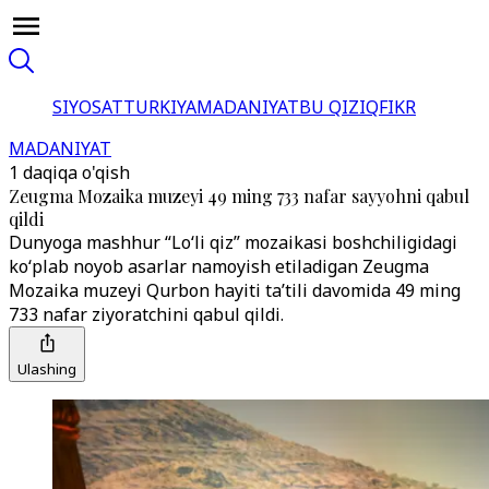
SIYOSAT
TURKIYA
MADANIYAT
BU QIZIQ
FIKR
MADANIYAT
1 daqiqa o'qish
Zeugma Mozaika muzeyi 49 ming 733 nafar sayyohni qabul
qildi
Dunyoga mashhur “Lo‘li qiz” mozaikasi boshchiligidagi
ko‘plab noyob asarlar namoyish etiladigan Zeugma
Mozaika muzeyi Qurbon hayiti ta’tili davomida 49 ming
733 nafar ziyoratchini qabul qildi.
Ulashing