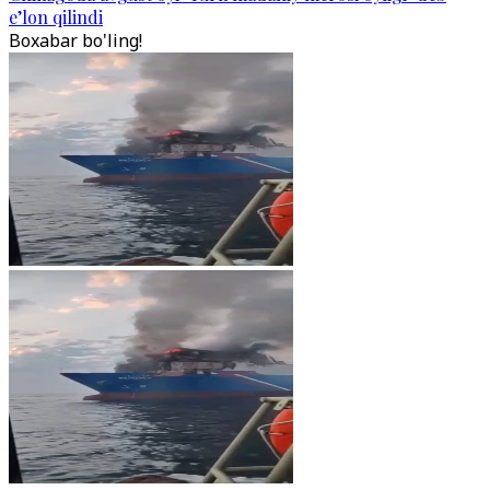
e’lon qilindi
Boxabar bo'ling!