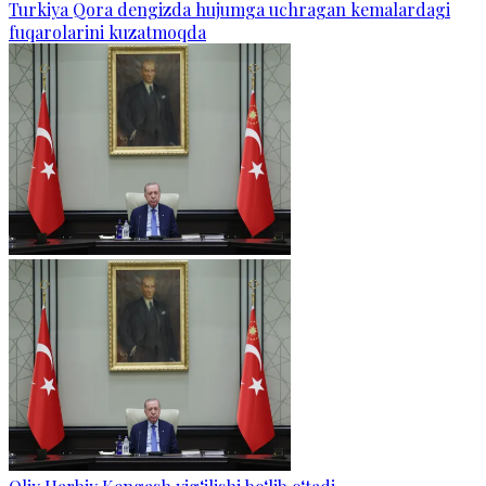
Turkiya Qora dengizda hujumga uchragan kemalardagi
fuqarolarini kuzatmoqda