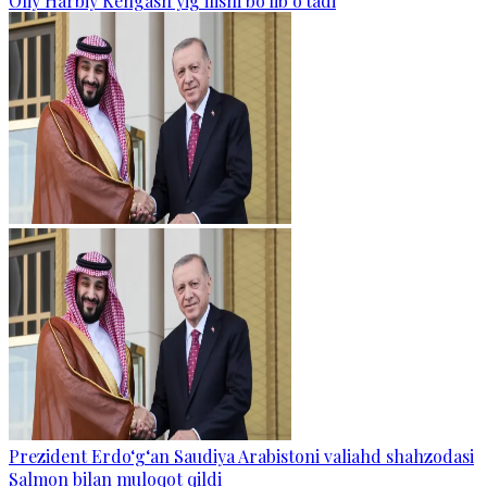
Oliy Harbiy Kengash yig‘ilishi bo‘lib o‘tadi
Prezident Erdo‘g‘an Saudiya Arabistoni valiahd shahzodasi
Salmon bilan muloqot qildi