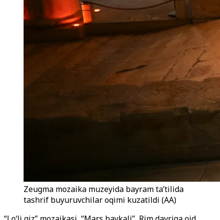
Zeugma mozaika muzeyida bayram ta’tilida
tashrif buyuruvchilar oqimi kuzatildi (AA)
“Lo‘li qiz” mozaikasi, “Mars haykali”, Rim davriga oid