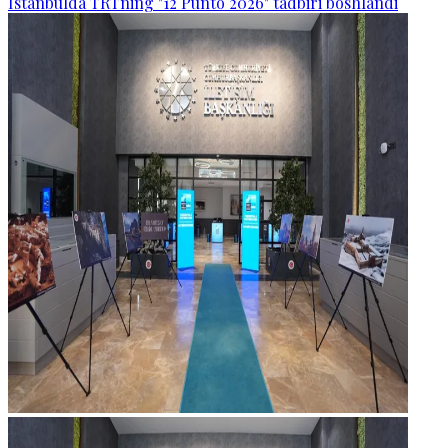
Istanbulda TRTning "12 Punto 2026" tadbiri boshlandi