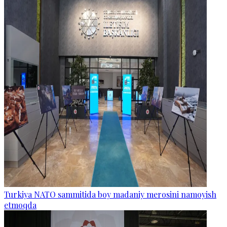
Turkiya NATO sammitida boy madaniy merosini namoyish
etmoqda