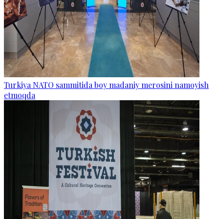
Turkiya NATO sammitida boy madaniy merosini namoyish
etmoqda