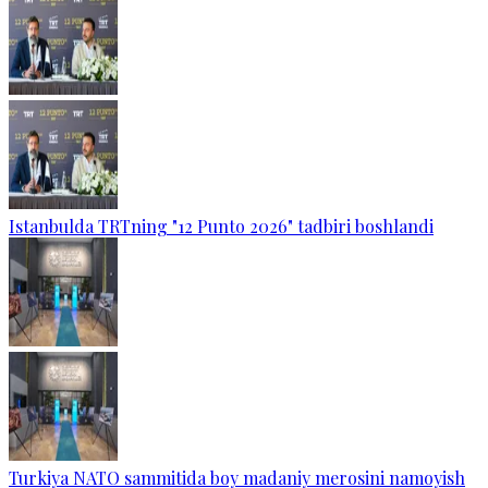
Istanbulda TRTning "12 Punto 2026" tadbiri boshlandi
Turkiya NATO sammitida boy madaniy merosini namoyish