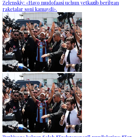
Zelenskiy: «Havo mudofaasi uchun yetkazib berilgan
raketalar soni kamaydi».