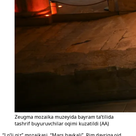
Zeugma mozaika muzeyida bayram ta’tilida
tashrif buyuruvchilar oqimi kuzatildi (AA)
“Lo‘li qiz” mozaikasi, “Mars haykali”, Rim davriga oid