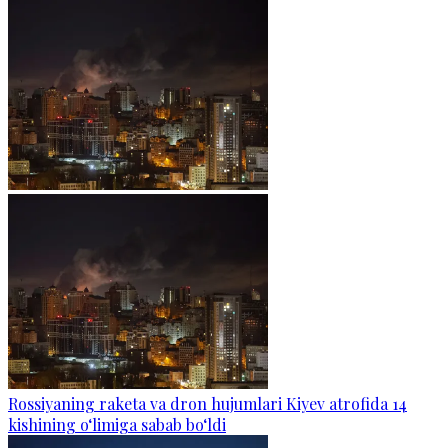
Rossiyaning raketa va dron hujumlari Kiyev atrofida 14
kishining o‘limiga sabab bo‘ldi