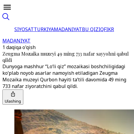
SIYOSAT
TURKIYA
MADANIYAT
BU QIZIQ
FIKR
MADANIYAT
1 daqiqa o'qish
Zeugma Mozaika muzeyi 49 ming 733 nafar sayyohni qabul
qildi
Dunyoga mashhur “Lo‘li qiz” mozaikasi boshchiligidagi
ko‘plab noyob asarlar namoyish etiladigan Zeugma
Mozaika muzeyi Qurbon hayiti ta’tili davomida 49 ming
733 nafar ziyoratchini qabul qildi.
Ulashing