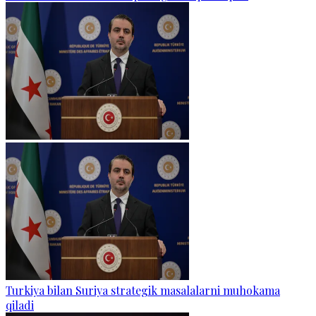
Turkiya bilan Suriya strategik masalalarni muhokama
qiladi