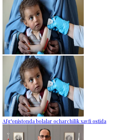
Afg‘onistonda bolalar ocharchilik xavfi ostida