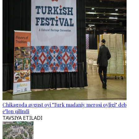
Chikagoda avgust oyi "Turk madaniy merosi oyligi" deb
e’lon qilindi
TAVSIYA ETILADI