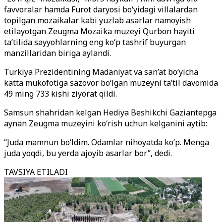
favvoralar hamda Furot daryosi bo‘yidagi villalardan
topilgan mozaikalar kabi yuzlab asarlar namoyish
etilayotgan Zeugma Mozaika muzeyi Qurbon hayiti
ta’tilida sayyohlarning eng ko‘p tashrif buyurgan
manzillaridan biriga aylandi.
Turkiya Prezidentining Madaniyat va san’at bo‘yicha
katta mukofotiga sazovor bo‘lgan muzeyni ta’til davomida
49 ming 733 kishi ziyorat qildi.
Samsun shahridan kelgan Hediya Beshikchi Gaziantepga
aynan Zeugma muzeyini ko‘rish uchun kelganini aytib:
“Juda mamnun bo‘ldim. Odamlar nihoyatda ko‘p. Menga
juda yoqdi, bu yerda ajoyib asarlar bor”, dedi.
TAVSIYA ETILADI