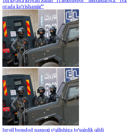
Turkiyaga kelgan Salah “Trabzonspor” muxlislariga: “Tez
orada ko‘rishamiz”
Isroil bomdod namozi o‘qilishiga to‘sqinlik qildi