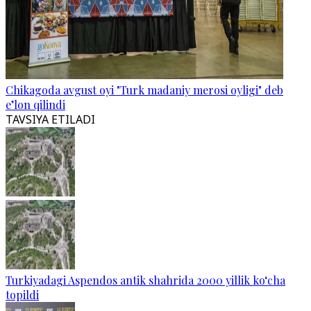
Chikagoda avgust oyi "Turk madaniy merosi oyligi" deb
e’lon qilindi
TAVSIYA ETILADI
Turkiyadagi Aspendos antik shahrida 2000 yillik ko‘cha
topildi