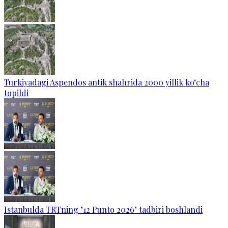
Turkiyadagi Aspendos antik shahrida 2000 yillik ko‘cha
topildi
Istanbulda TRTning "12 Punto 2026" tadbiri boshlandi