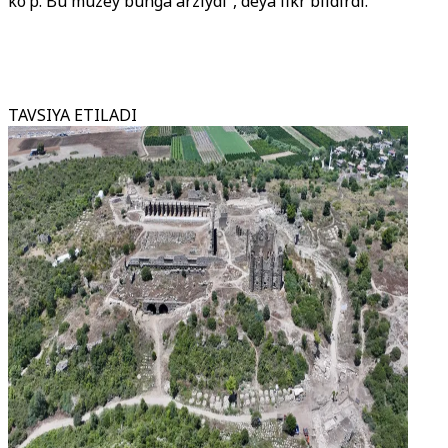
ko‘p. Bu muzey bunga arziydi”, deya fikr bildirdi.
TAVSIYA ETILADI