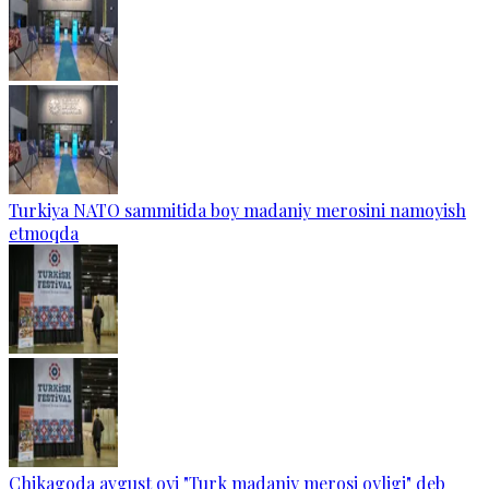
Turkiya NATO sammitida boy madaniy merosini namoyish
etmoqda
Chikagoda avgust oyi "Turk madaniy merosi oyligi" deb