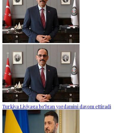
Turkiya Liviyaga bo‘lgan yordamini davom ettiradi