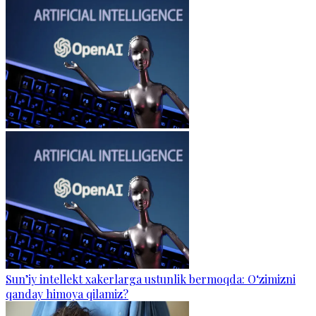
Sun’iy intellekt xakerlarga ustunlik bermoqda: O‘zimizni
qanday himoya qilamiz?