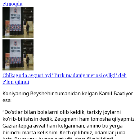
etmoqda
Chikagoda avgust oyi "Turk madaniy merosi oyligi" deb
e’lon qilindi
Koniyaning Beyshehir tumanidan kelgan Kamil Baxtiyor
esa:
“Do‘stlar bilan bolalarni olib keldik, tarixiy joylarni
ko‘rib-bilishsin dedik. Zeugmani ham tomosha qilyapmiz.
Gaziantepga avval ham kelganman, ammo bu yerga
birinchi marta kelishim. Kech qolibmiz, odamlar juda