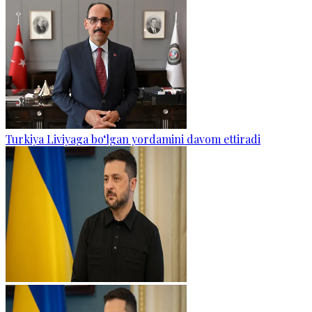
Turkiya Liviyaga bo‘lgan yordamini davom ettiradi