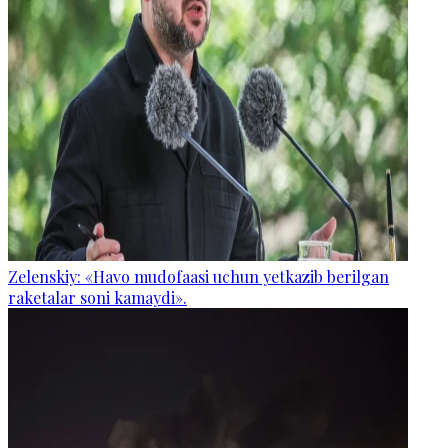
Zelenskiy: «Havo mudofaasi uchun yetkazib berilgan
raketalar soni kamaydi».