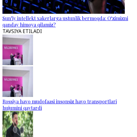
Sun’iy intellekt xakerlarga ustunlik bermoqda: O‘zimizni
qanday himoya qilamiz?
TAVSIYA ETILADI
Rossiya havo mudofaasi insonsiz havo transportlari
hujumini qaytardi