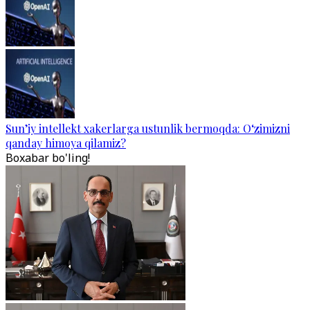
Sun’iy intellekt xakerlarga ustunlik bermoqda: O‘zimizni
qanday himoya qilamiz?
Boxabar bo'ling!