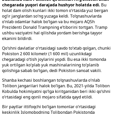
chegarada yuqori darajada hushyor holatda edi.
Bu
holat dam olish kunlari ikki tomon o‘rtasida yuz bergan
og‘ir janglardan so‘ng yuzaga keldi. To‘qnashuvlarda
o‘nlab odamlar halok bo‘lgan va bu mojaro AQSh
Prezidenti Donald Trampning e’tiborini tortgan. Tramp
ushbu vaziyatni hal qilishda yordam berishga tayyor
ekanini bildirdi.
Qo‘shni davlatlar o‘rtasidagi savdo to‘xtab qolgan, chunki
Pokiston 2 600 kilometr (1 600 mil) uzunlikdagi
chegaradagi o‘tish joylarini yopdi. Bu esa ikki tomonda
yuk ortilgan ko‘plab yuk mashinalarining to‘planib
qolishiga sabab bo‘lgan, dedi Pokiston sanoat vakili.
Shanba kechasi boshlangan to‘qnashuvlarda o‘nlab
Tolibon jangarilari halok bo‘lgan. Bu, 2021-yilda Tolibon
Kobulda hokimiyatni qo‘lga kiritganidan beri ikki qo‘shni
o‘rtasidagi eng qonli mojaro sifatida qayd etildi.
Bir paytlar ittifoqchi bo‘lgan tomonlar o‘rtasidagi
keskinlik Islomobodning Tolibondan Pokistonda