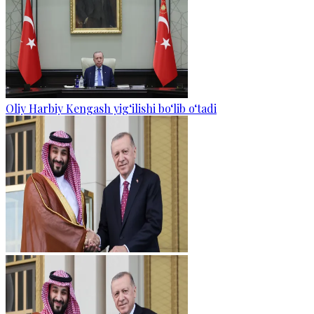
Oliy Harbiy Kengash yig‘ilishi bo‘lib o‘tadi