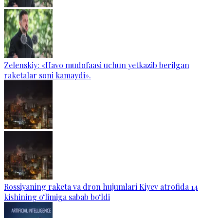
Zelenskiy: «Havo mudofaasi uchun yetkazib berilgan
raketalar soni kamaydi».
Rossiyaning raketa va dron hujumlari Kiyev atrofida 14
kishining o‘limiga sabab bo‘ldi