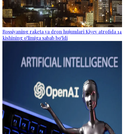
Rossiyaning raketa va dron hujumlari Kiyev atrofida 14
kishining o‘limiga sabab bo‘ldi