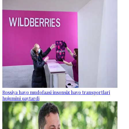
Rossiya havo mudofaasi insonsiz havo transportlari
hujumini qaytardi