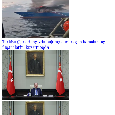
Turkiya Qora dengizda hujumga uchragan kemalardagi
fuqarolarini kuzatmoqda