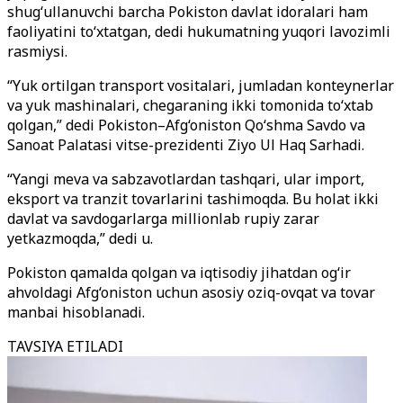
shug‘ullanuvchi barcha Pokiston davlat idoralari ham
faoliyatini to‘xtatgan, dedi hukumatning yuqori lavozimli
rasmiysi.
“Yuk ortilgan transport vositalari, jumladan konteynerlar
va yuk mashinalari, chegaraning ikki tomonida to‘xtab
qolgan,” dedi Pokiston–Afg‘oniston Qo‘shma Savdo va
Sanoat Palatasi vitse-prezidenti Ziyo Ul Haq Sarhadi.
“Yangi meva va sabzavotlardan tashqari, ular import,
eksport va tranzit tovarlarini tashimoqda. Bu holat ikki
davlat va savdogarlarga millionlab rupiy zarar
yetkazmoqda,” dedi u.
Pokiston qamalda qolgan va iqtisodiy jihatdan og‘ir
ahvoldagi Afg‘oniston uchun asosiy oziq-ovqat va tovar
manbai hisoblanadi.
TAVSIYA ETILADI