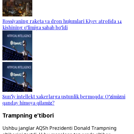
Rossiyaning raketa va dron hujumlari Kiyev atrofida 14
kishining o‘limiga sabab bo‘ldi
Sun’iy intellekt xakerlarga ustunlik bermoqda: O‘zimizni
qanday himoya qilamiz?
Trampning e’tibori
Ushbu janglar AQSh Prezidenti Donald Trampning