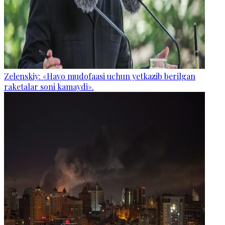
Zelenskiy: «Havo mudofaasi uchun yetkazib berilgan
raketalar soni kamaydi».