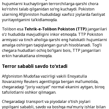
hujumlarni kuchaytirgan terrorchilarga qarshi chora
ko‘rishni talab qilganidan so‘ng kuchaydi. Pokiston
ularning Afg‘oniston hududidagi xavfsiz joylarda faoliyat
yuritayotganini ta’kidlamoqda.
Tolibon esa
Tehrik-e-Tolibon Pokiston (TTP)
jangarilari
o‘z hududida mavjudligini inkor etmoqda. TTP Pokiston
armiyasi va tinch aholiga qarshi eng halokatli hujumlarni
amalga oshirgan taqiqlangan guruh hisoblanadi. Tog‘li
chegara hududlari ochiq bo‘lgani bois, TTP jangarilari
erkin harakatlana olmoqda.
Terror sababli savdo to‘xtadi
Afg‘oniston Mudofaa vazirligi vakili Enoyatulla
Xovarazmiy Reuters agentligiga bergan ma’lumotida,
chegaradagi “joriy vaziyat” normal ekanini aytgan, biroq
tafsilotlarni oshkor qilmagan.
Chegaradagi transport va piyodalar o‘tish joylari
yopilgani sababli, savdo va boshqa ma’muriy ishlar bilan