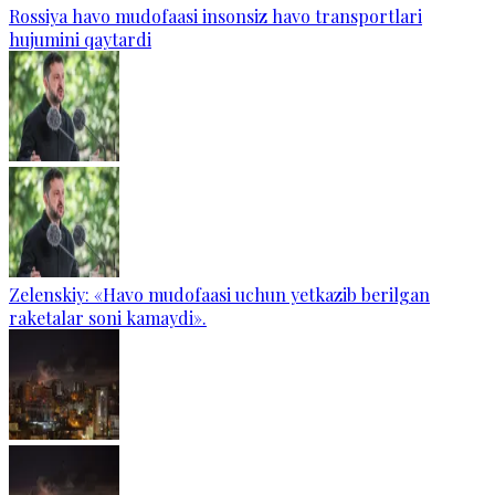
Rossiya havo mudofaasi insonsiz havo transportlari
hujumini qaytardi
Zelenskiy: «Havo mudofaasi uchun yetkazib berilgan
raketalar soni kamaydi».