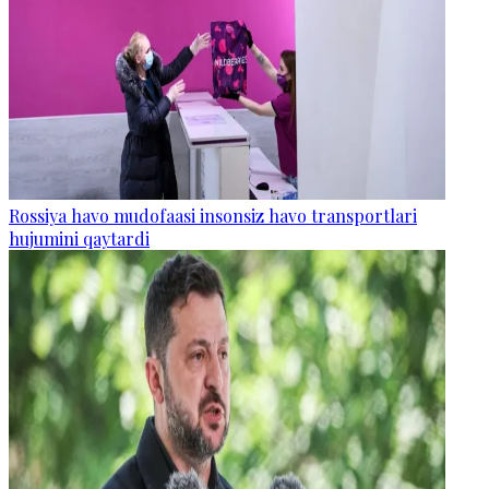
Rossiya havo mudofaasi insonsiz havo transportlari
hujumini qaytardi