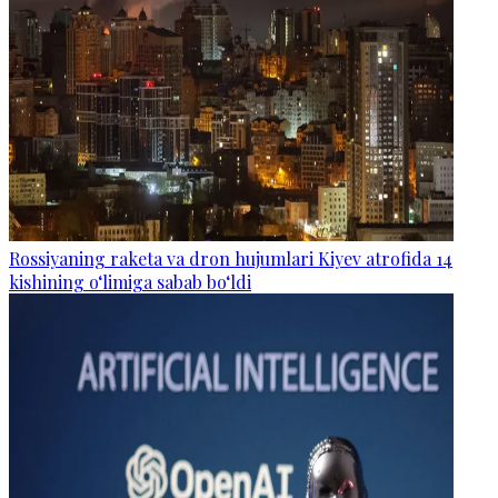
Rossiyaning raketa va dron hujumlari Kiyev atrofida 14
kishining o‘limiga sabab bo‘ldi