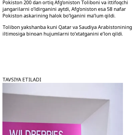
Pokiston 200 dan ortiq Afg‘oniston Toliboni va ittifoqchi
jangarilarni o‘ldirganini aytdi, Afg‘oniston esa 58 nafar
Pokiston askarining halok bo‘lganini ma’lum qildi.
Tolibon yakshanba kuni Qatar va Saudiya Arabistonining
iltimosiga binoan hujumlarni to‘xtatganini e’lon qildi.
TAVSIYA ETILADI