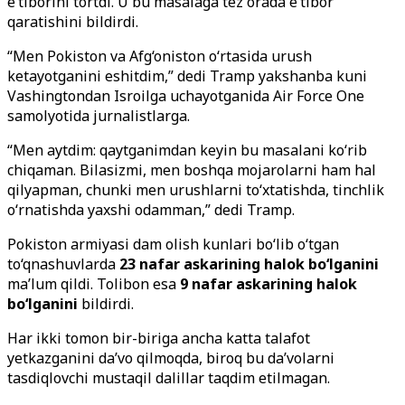
e’tiborini tortdi. U bu masalaga tez orada e’tibor
qaratishini bildirdi.
“Men Pokiston va Afg‘oniston o‘rtasida urush
ketayotganini eshitdim,” dedi Tramp yakshanba kuni
Vashingtondan Isroilga uchayotganida Air Force One
samolyotida jurnalistlarga.
“Men aytdim: qaytganimdan keyin bu masalani ko‘rib
chiqaman. Bilasizmi, men boshqa mojarolarni ham hal
qilyapman, chunki men urushlarni to‘xtatishda, tinchlik
o‘rnatishda yaxshi odamman,” dedi Tramp.
Pokiston armiyasi dam olish kunlari bo‘lib o‘tgan
to‘qnashuvlarda
23 nafar askarining halok bo‘lganini
ma’lum qildi. Tolibon esa
9 nafar askarining halok
bo‘lganini
bildirdi.
Har ikki tomon bir-biriga ancha katta talafot
yetkazganini da’vo qilmoqda, biroq bu da’volarni
tasdiqlovchi mustaqil dalillar taqdim etilmagan.