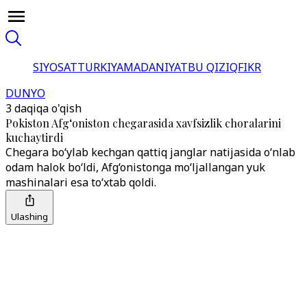
SIYOSAT
TURKIYA
MADANIYAT
BU QIZIQ
FIKR
DUNYO
3 daqiqa o'qish
Pokiston Afg‘oniston chegarasida xavfsizlik choralarini
kuchaytirdi
Chegara bo‘ylab kechgan qattiq janglar natijasida o‘nlab
odam halok bo‘ldi, Afg‘onistonga mo‘ljallangan yuk
mashinalari esa to‘xtab qoldi.
Ulashing