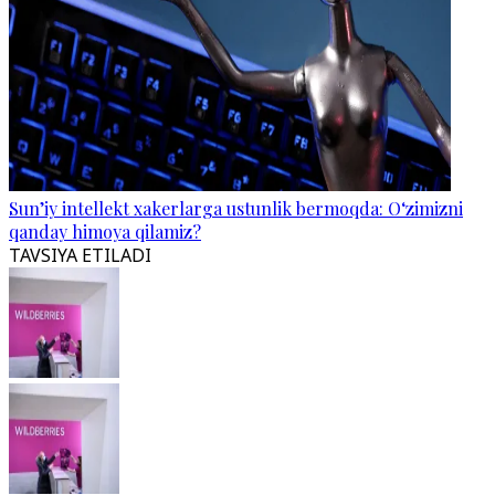
Sun’iy intellekt xakerlarga ustunlik bermoqda: O‘zimizni
qanday himoya qilamiz?
TAVSIYA ETILADI