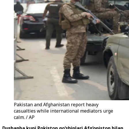
Pakistan and Afghanistan report heavy
casualties while international mediators urge
calm. / AP
Dushanba kuni Pokiston qo‘shinlari Afg‘oniston bilan