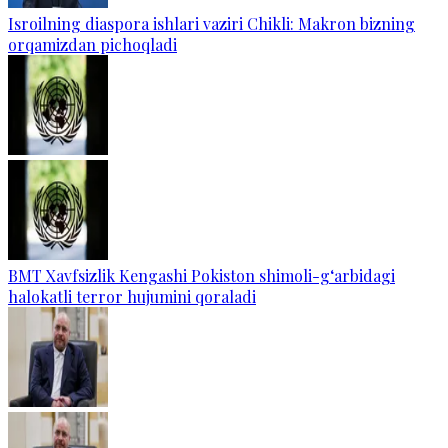
Isroilning diaspora ishlari vaziri Chikli: Makron bizning
orqamizdan pichoqladi
BMT Xavfsizlik Kengashi Pokiston shimoli-g‘arbidagi
halokatli terror hujumini qoraladi