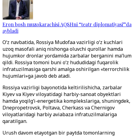
Eron bosh muzokarachisi AQSHni “teatr diplomatiyasi”da
aybladi
O‘z navbatida, Rossiya Mudofaa vazirligi o‘z kuchlari
uzoq masofali aniq nishonga oluvchi qurollar hamda
hujumkor dronlar yordamida zarbalar berganini ma’lum
qildi. Rossiya tomoni buni o‘z hududidagi fuqarolik
infratuzilmasiga qarshi amalga oshirilgan «terrorchilik
hujumlari»ga javob deb atadi.
Rossiya vazirligi bayonotida keltirilishicha, zarbalar
Kiyev va Kiyev viloyatidagi harbiy-sanoat obyektlari
hamda yoqilg‘i-energetika komplekslariga, shuningdek,
Dnepropetrovsk, Poltava, Cherkass va Chernigov
viloyatlaridagi harbiy aviabaza infratuzilmalariga
qaratilgan.
Urush davom etayotgan bir paytda tomonlarning