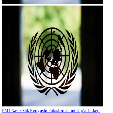
BMT Xavfsizlik Kengashi Pokiston shimoli-g‘arbidagi