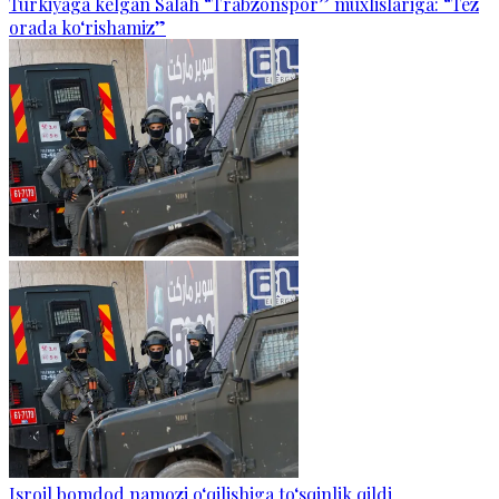
Turkiyaga kelgan Salah “Trabzonspor” muxlislariga: “Tez
orada ko‘rishamiz”
Isroil bomdod namozi o‘qilishiga to‘sqinlik qildi