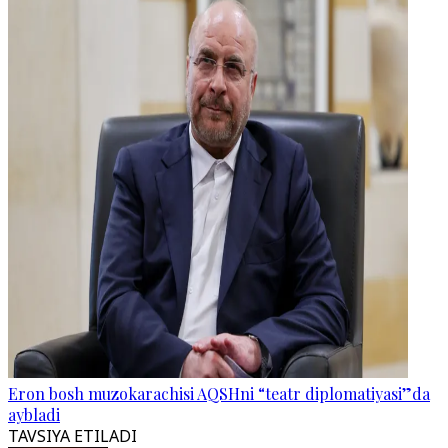
Eron bosh muzokarachisi AQSHni “teatr diplomatiyasi”da
aybladi
TAVSIYA ETILADI