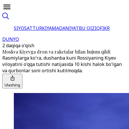
SIYOSAT
TURKIYA
MADANIYAT
BU QIZIQ
FIKR
DUNYO
2 daqiqa o'qish
Moskva Kiyevga dron va raketalar bilan hujum qildi
Rasmiylarga ko'ra, dushanba kuni Rossiyaning Kiyev
viloyatini o'qqa tutishi natijasida 10 kishi halok bo'lgan
va qurbonlar soni ortishi kutilmoqda.
Ulashing