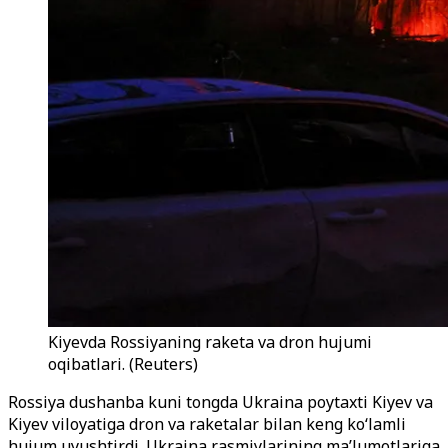
Kiyevda Rossiyaning raketa va dron hujumi
oqibatlari. (Reuters)
Rossiya dushanba kuni tongda Ukraina poytaxti Kiyev va
Kiyev viloyatiga dron va raketalar bilan keng ko‘lamli
hujum uyushtirdi. Ukraina rasmiylarining ma’lumotlariga