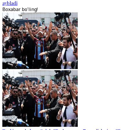
aybladi
Boxabar bo'ling!