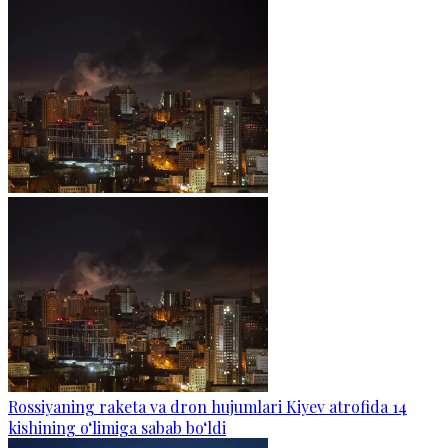
Rossiyaning raketa va dron hujumlari Kiyev atrofida 14
kishining o‘limiga sabab bo‘ldi