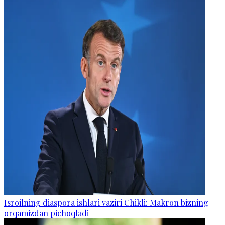
Isroilning diaspora ishlari vaziri Chikli: Makron bizning
orqamizdan pichoqladi