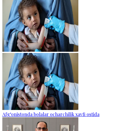
Afg‘onistonda bolalar ocharchilik xavfi ostida