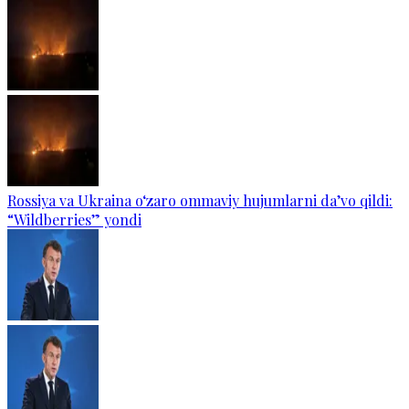
Rossiya va Ukraina o‘zaro ommaviy hujumlarni da’vo qildi:
“Wildberries” yondi