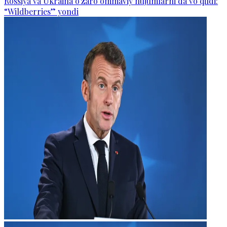
Rossiya va Ukraina o‘zaro ommaviy hujumlarni da’vo qildi:
“Wildberries” yondi