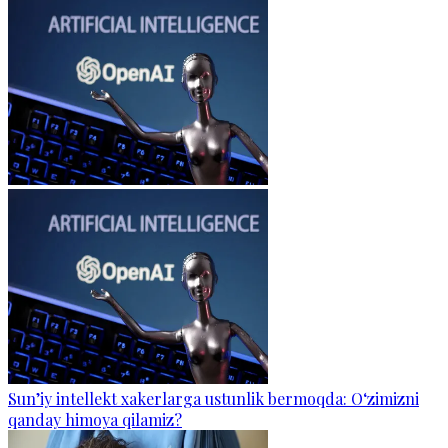
Sun’iy intellekt xakerlarga ustunlik bermoqda: O‘zimizni
qanday himoya qilamiz?