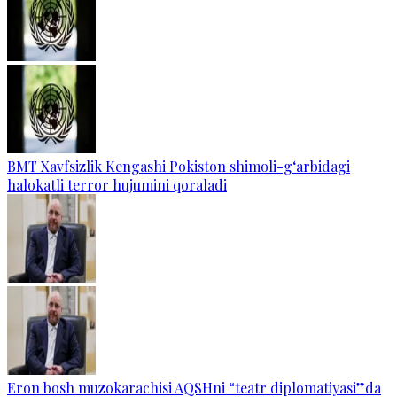
BMT Xavfsizlik Kengashi Pokiston shimoli-g‘arbidagi
halokatli terror hujumini qoraladi
Eron bosh muzokarachisi AQSHni “teatr diplomatiyasi”da