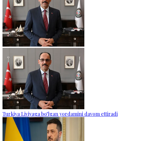
Turkiya Liviyaga bo‘lgan yordamini davom ettiradi