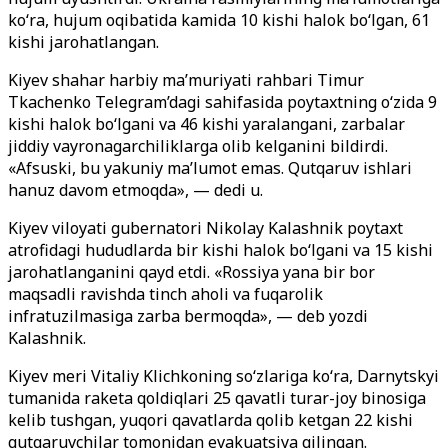
ko‘ra, hujum oqibatida kamida 10 kishi halok bo‘lgan, 61
kishi jarohatlangan.
Kiyev shahar harbiy ma’muriyati rahbari Timur
Tkachenko Telegram’dagi sahifasida poytaxtning o‘zida 9
kishi halok bo‘lgani va 46 kishi yaralangani, zarbalar
jiddiy vayronagarchiliklarga olib kelganini bildirdi.
«Afsuski, bu yakuniy ma’lumot emas. Qutqaruv ishlari
hanuz davom etmoqda», — dedi u.
Kiyev viloyati gubernatori Nikolay Kalashnik poytaxt
atrofidagi hududlarda bir kishi halok bo‘lgani va 15 kishi
jarohatlanganini qayd etdi. «Rossiya yana bir bor
maqsadli ravishda tinch aholi va fuqarolik
infratuzilmasiga zarba bermoqda», — deb yozdi
Kalashnik.
Kiyev meri Vitaliy Klichkoning so‘zlariga ko‘ra, Darnytskyi
tumanida raketa qoldiqlari 25 qavatli turar-joy binosiga
kelib tushgan, yuqori qavatlarda qolib ketgan 22 kishi
qutqaruvchilar tomonidan evakuatsiya qilingan.