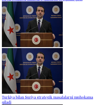
Turkiya bilan Suriya strategik masalalarni muhokama
qiladi