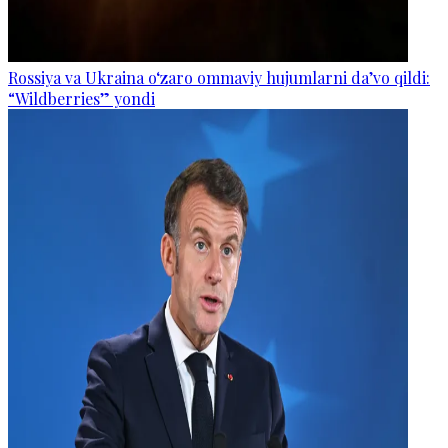
Rossiya va Ukraina o‘zaro ommaviy hujumlarni da’vo qildi:
“Wildberries” yondi