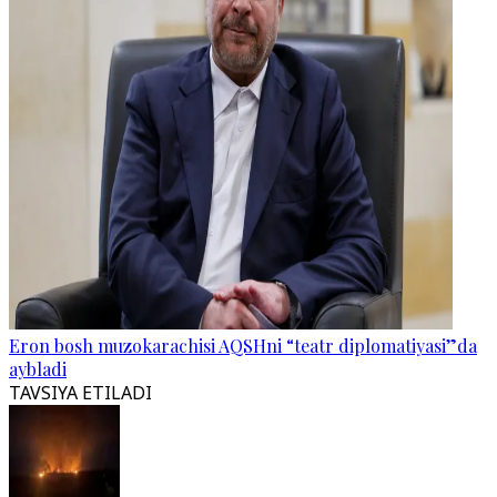
Eron bosh muzokarachisi AQSHni “teatr diplomatiyasi”da
aybladi
TAVSIYA ETILADI