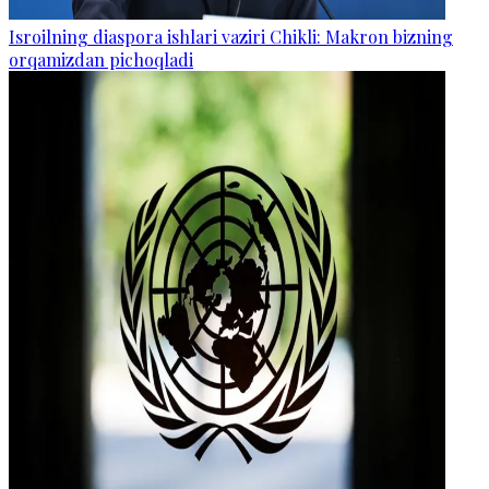
Isroilning diaspora ishlari vaziri Chikli: Makron bizning
orqamizdan pichoqladi