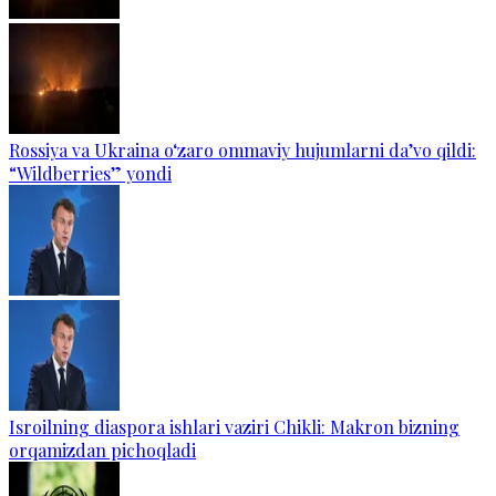
Rossiya va Ukraina o‘zaro ommaviy hujumlarni da’vo qildi:
“Wildberries” yondi
Isroilning diaspora ishlari vaziri Chikli: Makron bizning
orqamizdan pichoqladi