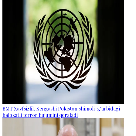
BMT Xavfsizlik Kengashi Pokiston shimoli-g‘arbidagi
halokatli terror hujumini qoraladi