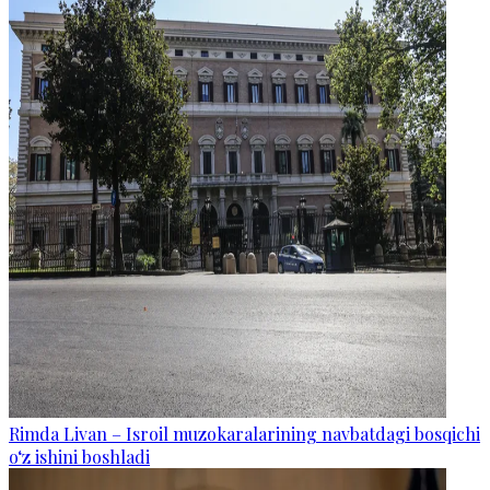
Rimda Livan – Isroil muzokaralarining navbatdagi bosqichi
o‘z ishini boshladi