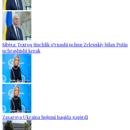
Sibiga: Tezroq tinchlik o‘rnashi uchun Zelenskiy bilan Putin
uchrashishi kerak
Zaxarova Ukraina hujumi haqida gapirdi