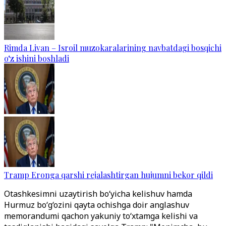
Rimda Livan – Isroil muzokaralarining navbatdagi bosqichi
o‘z ishini boshladi
Tramp Eronga qarshi rejalashtirgan hujumni bekor qildi
Otashkesimni uzaytirish bo‘yicha kelishuv hamda
Hurmuz bo‘g‘ozini qayta ochishga doir anglashuv
memorandumi qachon yakuniy to‘xtamga kelishi va