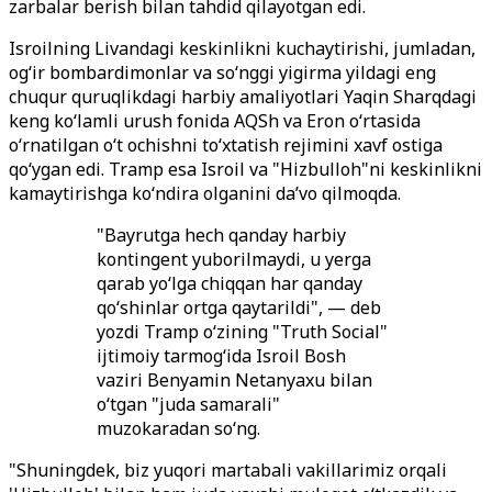
zarbalar berish bilan tahdid qilayotgan edi.
Isroilning Livandagi keskinlikni kuchaytirishi, jumladan,
og‘ir bombardimonlar va so‘nggi yigirma yildagi eng
chuqur quruqlikdagi harbiy amaliyotlari Yaqin Sharqdagi
keng ko‘lamli urush fonida AQSh va Eron o‘rtasida
o‘rnatilgan o‘t ochishni to‘xtatish rejimini xavf ostiga
qo‘ygan edi. Tramp esa Isroil va "Hizbulloh"ni keskinlikni
kamaytirishga ko‘ndira olganini da’vo qilmoqda.
"Bayrutga hech qanday harbiy
kontingent yuborilmaydi, u yerga
qarab yo‘lga chiqqan har qanday
qo‘shinlar ortga qaytarildi", — deb
yozdi Tramp o‘zining "Truth Social"
ijtimoiy tarmog‘ida Isroil Bosh
vaziri Benyamin Netanyaxu bilan
o‘tgan "juda samarali"
muzokaradan so‘ng.
"Shuningdek, biz yuqori martabali vakillarimiz orqali