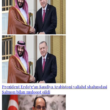
Prezident Erdo‘g‘an Saudiya Arabistoni valiahd shahzodasi
Salmon bilan muloqot qildi