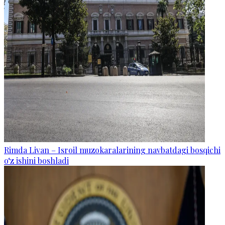
Rimda Livan – Isroil muzokaralarining navbatdagi bosqichi
o‘z ishini boshladi