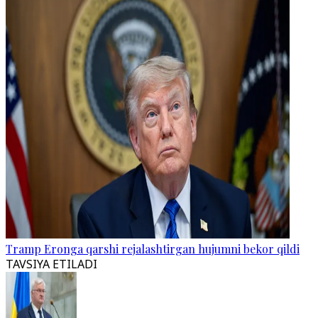
Tramp Eronga qarshi rejalashtirgan hujumni bekor qildi
TAVSIYA ETILADI