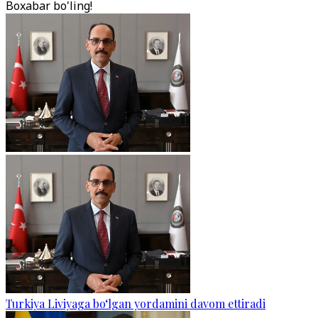
Boxabar bo'ling!
Turkiya Liviyaga bo‘lgan yordamini davom ettiradi