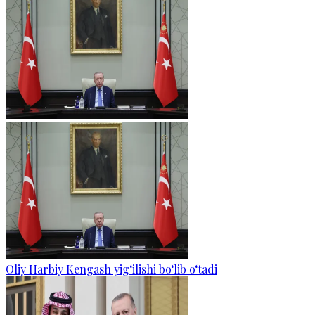
Oliy Harbiy Kengash yig‘ilishi bo‘lib o‘tadi