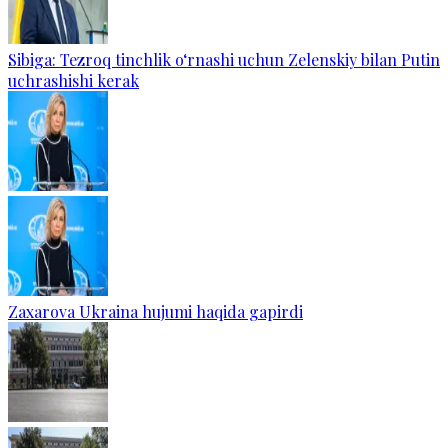
Sibiga: Tezroq tinchlik o‘rnashi uchun Zelenskiy bilan Putin
uchrashishi kerak
Zaxarova Ukraina hujumi haqida gapirdi