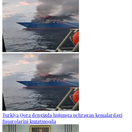
Turkiya Qora dengizda hujumga uchragan kemalardagi
fuqarolarini kuzatmoqda