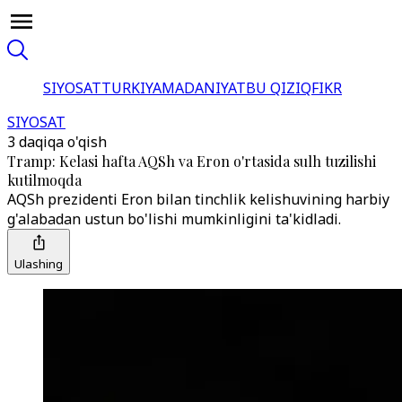
SIYOSAT
TURKIYA
MADANIYAT
BU QIZIQ
FIKR
SIYOSAT
3 daqiqa o'qish
Tramp: Kelasi hafta AQSh va Eron o'rtasida sulh tuzilishi
kutilmoqda
AQSh prezidenti Eron bilan tinchlik kelishuvining harbiy
g'alabadan ustun bo'lishi mumkinligini ta'kidladi.
Ulashing