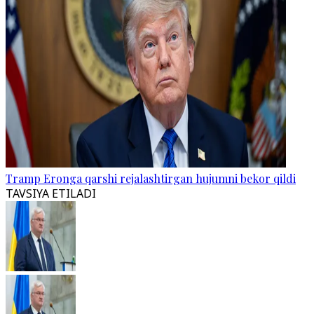
Tramp Eronga qarshi rejalashtirgan hujumni bekor qildi
TAVSIYA ETILADI