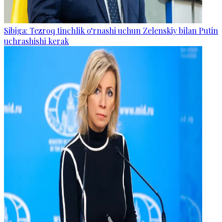
Sibiga: Tezroq tinchlik o‘rnashi uchun Zelenskiy bilan Putin
uchrashishi kerak