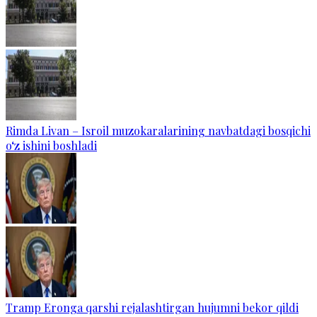
Rimda Livan – Isroil muzokaralarining navbatdagi bosqichi
o‘z ishini boshladi
Tramp Eronga qarshi rejalashtirgan hujumni bekor qildi