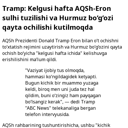
Tramp: Kelgusi hafta AQSh-Eron
sulhi tuzilishi va Hurmuz bo‘g‘ozi
qayta ochilishi kutilmoqda
AQSh Prezidenti Donald Tramp Eron bilan o‘t ochishni
to‘xtatish rejimini uzaytirish va Hurmuz bo‘g‘ozini qayta
ochish bo‘yicha "kelgusi hafta ichida" kelishuvga
erishilishini ma’lum qildi.
"Vaziyat ijobiy tus olmoqda,
hammasi ko‘ngildagidek ketyapti.
Bugun kichik bir muammo yuzaga
keldi, biroq men uni juda tez hal
qildim, buni o‘zingiz ham payqagan
bo‘lsangiz kerak", — dedi Tramp
"ABC News" telekanaliga bergan
telefon intervyusida.
AQSh rahbarining tushuntirishicha, ushbu "kichik