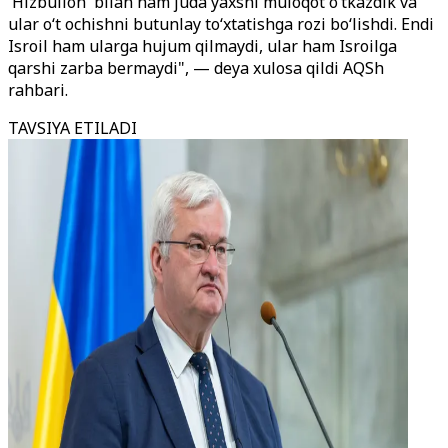
'Hizbulloh' bilan ham juda yaxshi muloqot o‘tkazdik va
ular o‘t ochishni butunlay to‘xtatishga rozi bo‘lishdi. Endi
Isroil ham ularga hujum qilmaydi, ular ham Isroilga
qarshi zarba bermaydi", — deya xulosa qildi AQSh
rahbari.
TAVSIYA ETILADI