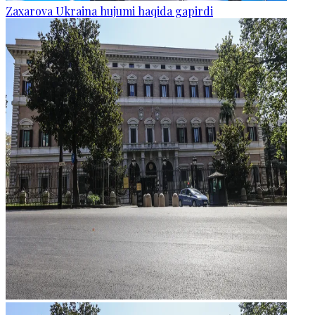
Zaxarova Ukraina hujumi haqida gapirdi