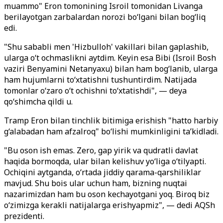
muammo" Eron tomonining Isroil tomonidan Livanga
berilayotgan zarbalardan norozi bo‘lgani bilan bog‘liq
edi.
"Shu sababli men 'Hizbulloh' vakillari bilan gaplashib,
ularga o‘t ochmaslikni aytdim. Keyin esa Bibi (Isroil Bosh
vaziri Benyamini Netanyaxu) bilan ham bog‘lanib, ularga
ham hujumlarni to‘xtatishni tushuntirdim. Natijada
tomonlar o‘zaro o‘t ochishni to‘xtatishdi", — deya
qo‘shimcha qildi u.
Tramp Eron bilan tinchlik bitimiga erishish "hatto harbiy
g‘alabadan ham afzalroq" bo‘lishi mumkinligini ta’kidladi.
"Bu oson ish emas. Zero, gap yirik va qudratli davlat
haqida bormoqda, ular bilan kelishuv yo‘liga o‘tilyapti.
Ochiqini aytganda, o‘rtada jiddiy qarama-qarshiliklar
mavjud. Shu bois ular uchun ham, bizning nuqtai
nazarimizdan ham bu oson kechayotgani yoq. Biroq biz
o‘zimizga kerakli natijalarga erishyapmiz", — dedi AQSh
prezidenti.