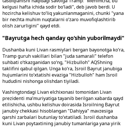
tasdiqlanishi haqidagi savolga Tramp: "Menimcha, bu
kelgusi hafta ichida sodir bo‘ladi", deb javob berdi. U
hozircha kelishuv to‘liq yakunlanmaganini, chunki "yana
bir nechta muhim nuqtalarni o‘zaro muvofiqlashtirib
olish zarurligini" qayd etdi.
"Bayrutga hech qanday qo‘shin yuborilmaydi"
Dushanba kuni Livan rasmiylari bergan bayonotga ko‘ra,
Tramp guruh vakillari bilan "juda samarali" telefon
suhbati o‘tkazganidan so‘ng, "Hizbulloh" AQShning
taklifini qabul qilgan. Unga ko‘ra, Isroil Bayrut janubiga
hujumlarini to‘xtatishi evaziga "Hizbulloh" ham Isroil
hududini nishonga olishdan tiyiladi.
Vashingtondagi Livan elchixonasi tomonidan Livan
prezidenti ma’muriyatiga tayanib berilgan xabarda qayd
etilishicha, ushbu kelishuv doirasida Isroilning Bayrut
janubiy chekkasi hisoblangan "Dahiyya" mavzesiga
qarshi zarbalari butunlay to‘xtatiladi. Isroil dushanba
kuni Livan poytaxtining janubiy tumanlariga yana yirik