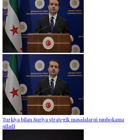
Turkiya bilan Suriya strategik masalalarni muhokama
qiladi