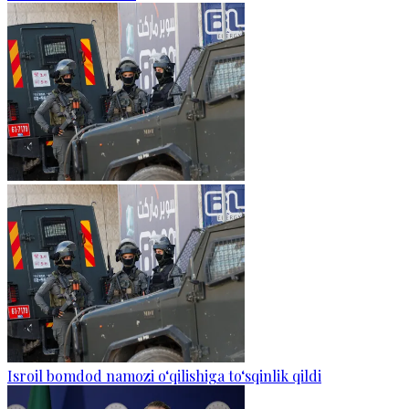
Isroil bomdod namozi o‘qilishiga to‘sqinlik qildi