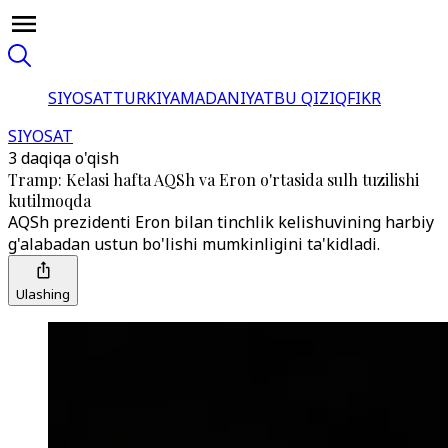
SIYOSAT
TURKIYA
MADANIYAT
BU QIZIQ
FIKR
SIYOSAT
3 daqiqa o'qish
Tramp: Kelasi hafta AQSh va Eron o'rtasida sulh tuzilishi
kutilmoqda
AQSh prezidenti Eron bilan tinchlik kelishuvining harbiy
g'alabadan ustun bo'lishi mumkinligini ta'kidladi.
Ulashing