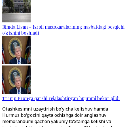
Rimda Livan – Isroil muzokaralarining navbatdagi bosqichi
o‘z ishini boshladi
Tramp Eronga qarshi rejalashtirgan hujumni bekor qildi
Otashkesimni uzaytirish bo‘yicha kelishuv hamda
Hurmuz bo‘g‘ozini qayta ochishga doir anglashuv
memorandumi qachon yakuniy to‘xtamga kelishi va