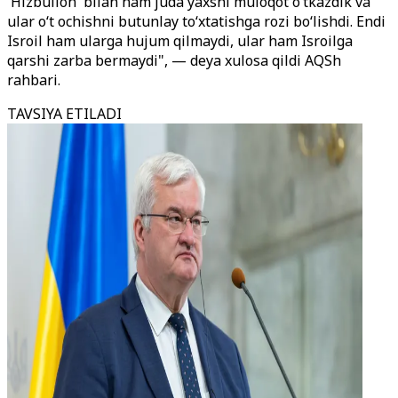
'Hizbulloh' bilan ham juda yaxshi muloqot o‘tkazdik va
ular o‘t ochishni butunlay to‘xtatishga rozi bo‘lishdi. Endi
Isroil ham ularga hujum qilmaydi, ular ham Isroilga
qarshi zarba bermaydi", — deya xulosa qildi AQSh
rahbari.
TAVSIYA ETILADI