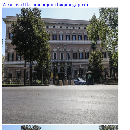
Zaxarova Ukraina hujumi haqida gapirdi