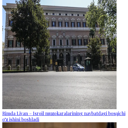
Rimda Livan – Isroil muzokaralarining navbatdagi bosqichi
o‘z ishini boshladi