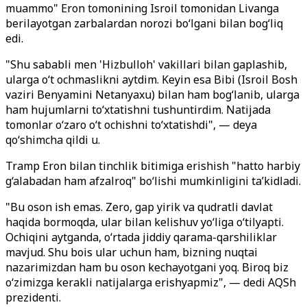
muammo" Eron tomonining Isroil tomonidan Livanga
berilayotgan zarbalardan norozi bo‘lgani bilan bog‘liq
edi.
"Shu sababli men 'Hizbulloh' vakillari bilan gaplashib,
ularga o‘t ochmaslikni aytdim. Keyin esa Bibi (Isroil Bosh
vaziri Benyamini Netanyaxu) bilan ham bog‘lanib, ularga
ham hujumlarni to‘xtatishni tushuntirdim. Natijada
tomonlar o‘zaro o‘t ochishni to‘xtatishdi", — deya
qo‘shimcha qildi u.
Tramp Eron bilan tinchlik bitimiga erishish "hatto harbiy
g‘alabadan ham afzalroq" bo‘lishi mumkinligini ta’kidladi.
"Bu oson ish emas. Zero, gap yirik va qudratli davlat
haqida bormoqda, ular bilan kelishuv yo‘liga o‘tilyapti.
Ochiqini aytganda, o‘rtada jiddiy qarama-qarshiliklar
mavjud. Shu bois ular uchun ham, bizning nuqtai
nazarimizdan ham bu oson kechayotgani yoq. Biroq biz
o‘zimizga kerakli natijalarga erishyapmiz", — dedi AQSh
prezidenti.