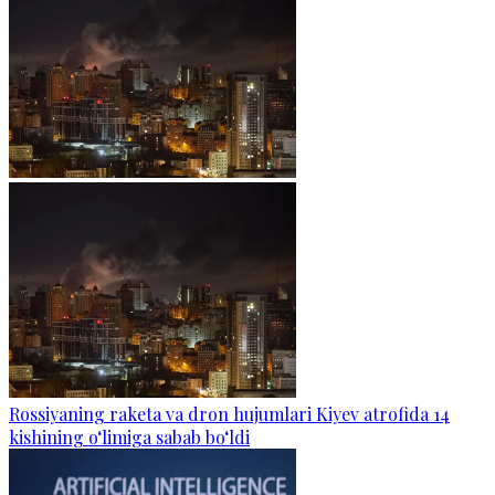
Rossiyaning raketa va dron hujumlari Kiyev atrofida 14
kishining o‘limiga sabab bo‘ldi