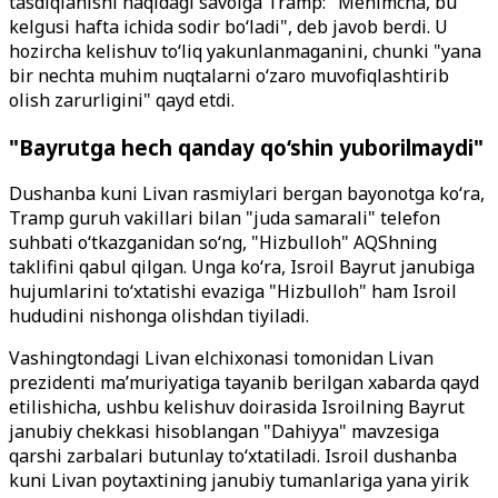
tasdiqlanishi haqidagi savolga Tramp: "Menimcha, bu
kelgusi hafta ichida sodir bo‘ladi", deb javob berdi. U
hozircha kelishuv to‘liq yakunlanmaganini, chunki "yana
bir nechta muhim nuqtalarni o‘zaro muvofiqlashtirib
olish zarurligini" qayd etdi.
"Bayrutga hech qanday qo‘shin yuborilmaydi"
Dushanba kuni Livan rasmiylari bergan bayonotga ko‘ra,
Tramp guruh vakillari bilan "juda samarali" telefon
suhbati o‘tkazganidan so‘ng, "Hizbulloh" AQShning
taklifini qabul qilgan. Unga ko‘ra, Isroil Bayrut janubiga
hujumlarini to‘xtatishi evaziga "Hizbulloh" ham Isroil
hududini nishonga olishdan tiyiladi.
Vashingtondagi Livan elchixonasi tomonidan Livan
prezidenti ma’muriyatiga tayanib berilgan xabarda qayd
etilishicha, ushbu kelishuv doirasida Isroilning Bayrut
janubiy chekkasi hisoblangan "Dahiyya" mavzesiga
qarshi zarbalari butunlay to‘xtatiladi. Isroil dushanba
kuni Livan poytaxtining janubiy tumanlariga yana yirik