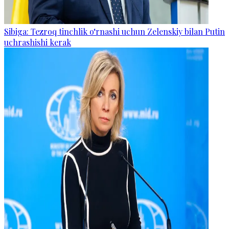
Sibiga: Tezroq tinchlik o‘rnashi uchun Zelenskiy bilan Putin
uchrashishi kerak