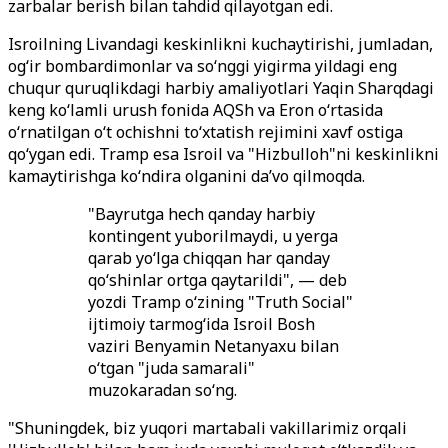
zarbalar berish bilan tahdid qilayotgan edi.
Isroilning Livandagi keskinlikni kuchaytirishi, jumladan,
og‘ir bombardimonlar va so‘nggi yigirma yildagi eng
chuqur quruqlikdagi harbiy amaliyotlari Yaqin Sharqdagi
keng ko‘lamli urush fonida AQSh va Eron o‘rtasida
o‘rnatilgan o‘t ochishni to‘xtatish rejimini xavf ostiga
qo‘ygan edi. Tramp esa Isroil va "Hizbulloh"ni keskinlikni
kamaytirishga ko‘ndira olganini da’vo qilmoqda.
"Bayrutga hech qanday harbiy
kontingent yuborilmaydi, u yerga
qarab yo‘lga chiqqan har qanday
qo‘shinlar ortga qaytarildi", — deb
yozdi Tramp o‘zining "Truth Social"
ijtimoiy tarmog‘ida Isroil Bosh
vaziri Benyamin Netanyaxu bilan
o‘tgan "juda samarali"
muzokaradan so‘ng.
"Shuningdek, biz yuqori martabali vakillarimiz orqali