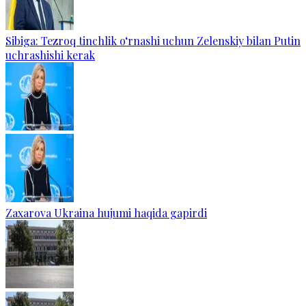
Sibiga: Tezroq tinchlik o‘rnashi uchun Zelenskiy bilan Putin
uchrashishi kerak
Zaxarova Ukraina hujumi haqida gapirdi