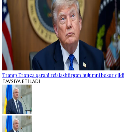
Tramp Eronga qarshi rejalashtirgan hujumni bekor qildi
TAVSIYA ETILADI