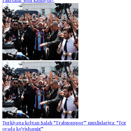
raketalar soni kamaydi».
Turkiyaga kelgan Salah “Trabzonspor” muxlislariga: “Tez
orada ko‘rishamiz”