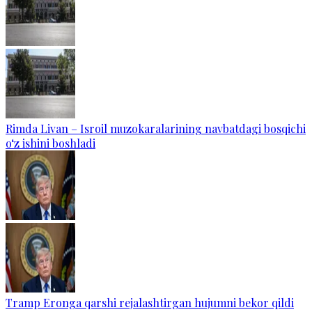
Rimda Livan – Isroil muzokaralarining navbatdagi bosqichi
o‘z ishini boshladi
Tramp Eronga qarshi rejalashtirgan hujumni bekor qildi