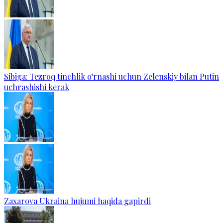
Sibiga: Tezroq tinchlik o‘rnashi uchun Zelenskiy bilan Putin
uchrashishi kerak
Zaxarova Ukraina hujumi haqida gapirdi