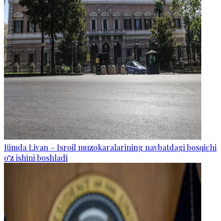
Rimda Livan – Isroil muzokaralarining navbatdagi bosqichi
o‘z ishini boshladi