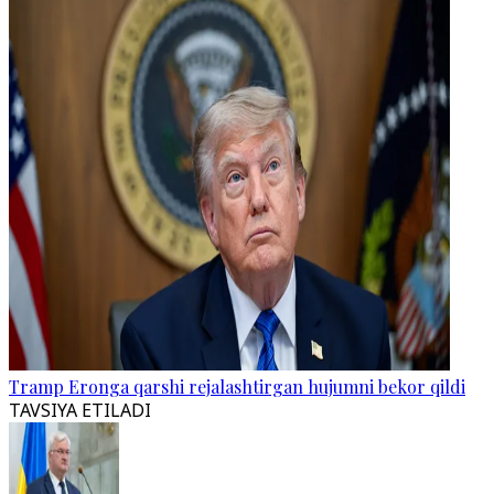
Tramp Eronga qarshi rejalashtirgan hujumni bekor qildi
TAVSIYA ETILADI