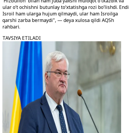
'Hizbulloh' bilan ham juda yaxshi muloqot o‘tkazdik va
ular o‘t ochishni butunlay to‘xtatishga rozi bo‘lishdi. Endi
Isroil ham ularga hujum qilmaydi, ular ham Isroilga
qarshi zarba bermaydi", — deya xulosa qildi AQSh
rahbari.
TAVSIYA ETILADI