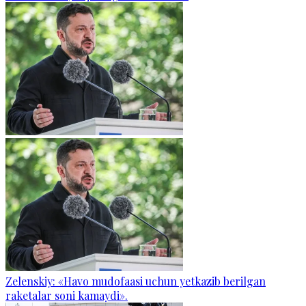
Zelenskiy: «Havo mudofaasi uchun yetkazib berilgan
raketalar soni kamaydi».