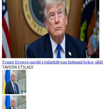
Tramp Eronga qarshi rejalashtirgan hujumni bekor qildi
TAVSIYA ETILADI