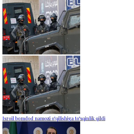
Isroil bomdod namozi o‘qilishiga to‘sqinlik qildi