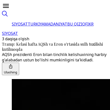
SIYOSAT
TURKIYA
MADANIYAT
BU QIZIQ
FIKR
SIYOSAT
3 daqiqa o'qish
Tramp: Kelasi hafta AQSh va Eron o'rtasida sulh tuzilishi
kutilmoqda
AQSh prezidenti Eron bilan tinchlik kelishuvining harbiy
g'alabadan ustun bo'lishi mumkinligini ta'kidladi.
Ulashing