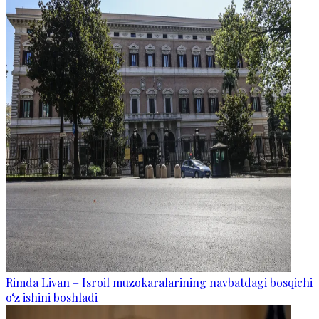
Rimda Livan – Isroil muzokaralarining navbatdagi bosqichi
o‘z ishini boshladi