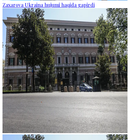
Zaxarova Ukraina hujumi haqida gapirdi