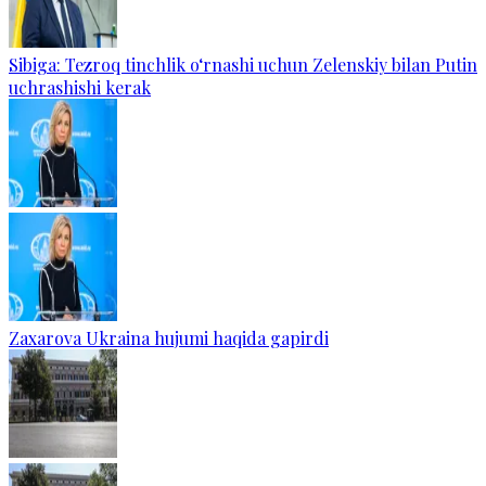
Sibiga: Tezroq tinchlik o‘rnashi uchun Zelenskiy bilan Putin
uchrashishi kerak
Zaxarova Ukraina hujumi haqida gapirdi