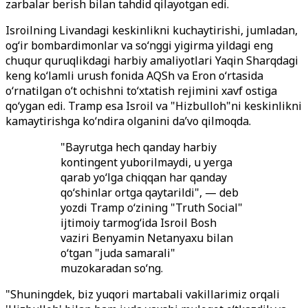
zarbalar berish bilan tahdid qilayotgan edi.
Isroilning Livandagi keskinlikni kuchaytirishi, jumladan,
og‘ir bombardimonlar va so‘nggi yigirma yildagi eng
chuqur quruqlikdagi harbiy amaliyotlari Yaqin Sharqdagi
keng ko‘lamli urush fonida AQSh va Eron o‘rtasida
o‘rnatilgan o‘t ochishni to‘xtatish rejimini xavf ostiga
qo‘ygan edi. Tramp esa Isroil va "Hizbulloh"ni keskinlikni
kamaytirishga ko‘ndira olganini da’vo qilmoqda.
"Bayrutga hech qanday harbiy
kontingent yuborilmaydi, u yerga
qarab yo‘lga chiqqan har qanday
qo‘shinlar ortga qaytarildi", — deb
yozdi Tramp o‘zining "Truth Social"
ijtimoiy tarmog‘ida Isroil Bosh
vaziri Benyamin Netanyaxu bilan
o‘tgan "juda samarali"
muzokaradan so‘ng.
"Shuningdek, biz yuqori martabali vakillarimiz orqali