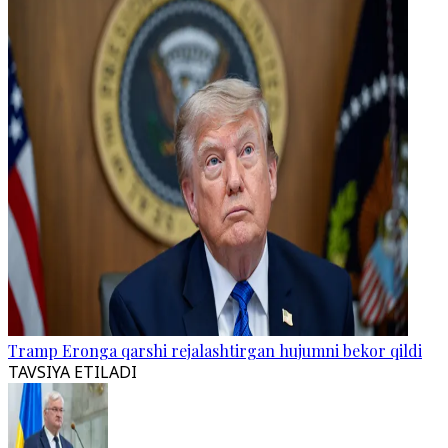
Tramp Eronga qarshi rejalashtirgan hujumni bekor qildi
TAVSIYA ETILADI