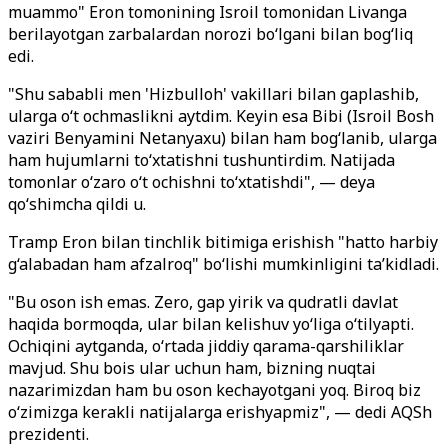
muammo" Eron tomonining Isroil tomonidan Livanga
berilayotgan zarbalardan norozi bo‘lgani bilan bog‘liq
edi.
"Shu sababli men 'Hizbulloh' vakillari bilan gaplashib,
ularga o‘t ochmaslikni aytdim. Keyin esa Bibi (Isroil Bosh
vaziri Benyamini Netanyaxu) bilan ham bog‘lanib, ularga
ham hujumlarni to‘xtatishni tushuntirdim. Natijada
tomonlar o‘zaro o‘t ochishni to‘xtatishdi", — deya
qo‘shimcha qildi u.
Tramp Eron bilan tinchlik bitimiga erishish "hatto harbiy
g‘alabadan ham afzalroq" bo‘lishi mumkinligini ta’kidladi.
"Bu oson ish emas. Zero, gap yirik va qudratli davlat
haqida bormoqda, ular bilan kelishuv yo‘liga o‘tilyapti.
Ochiqini aytganda, o‘rtada jiddiy qarama-qarshiliklar
mavjud. Shu bois ular uchun ham, bizning nuqtai
nazarimizdan ham bu oson kechayotgani yoq. Biroq biz
o‘zimizga kerakli natijalarga erishyapmiz", — dedi AQSh
prezidenti.