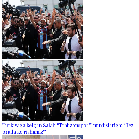
Turkiyaga kelgan Salah “Trabzonspor” muxlislariga: “Tez
orada ko‘rishamiz”