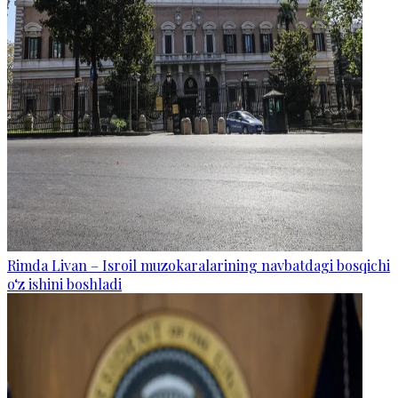
Rimda Livan – Isroil muzokaralarining navbatdagi bosqichi
o‘z ishini boshladi