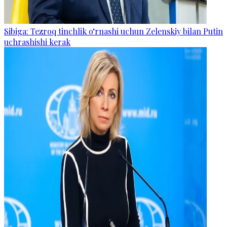
Sibiga: Tezroq tinchlik o‘rnashi uchun Zelenskiy bilan Putin
uchrashishi kerak