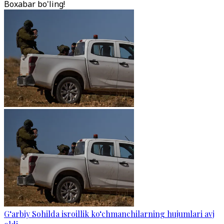
Boxabar bo'ling!
G‘arbiy Sohilda isroillik ko‘chmanchilarning hujumlari avj