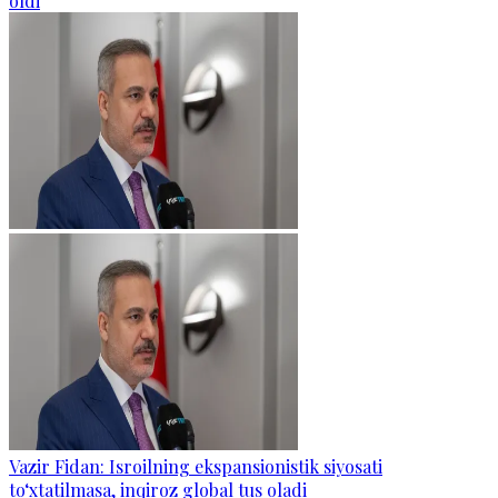
oldi
Vazir Fidan: Isroilning ekspansionistik siyosati
to‘xtatilmasa, inqiroz global tus oladi