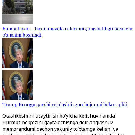
Rimda Livan – Isroil muzokaralarining navbatdagi bosqichi
o‘z ishini boshladi
Tramp Eronga qarshi rejalashtirgan hujumni bekor qildi
Otashkesimni uzaytirish bo‘yicha kelishuv hamda
Hurmuz bo‘g‘ozini qayta ochishga doir anglashuv
memorandumi qachon yakuniy to‘xtamga kelishi va