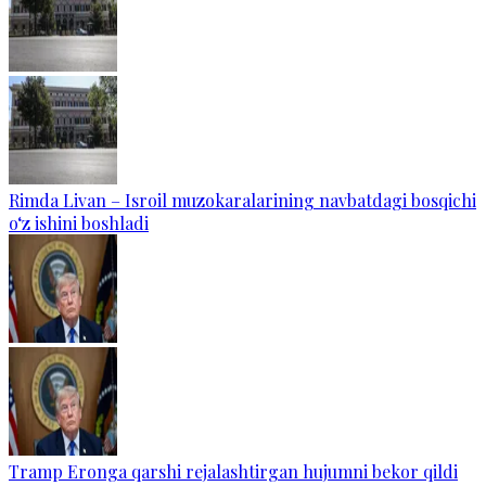
Rimda Livan – Isroil muzokaralarining navbatdagi bosqichi
o‘z ishini boshladi
Tramp Eronga qarshi rejalashtirgan hujumni bekor qildi