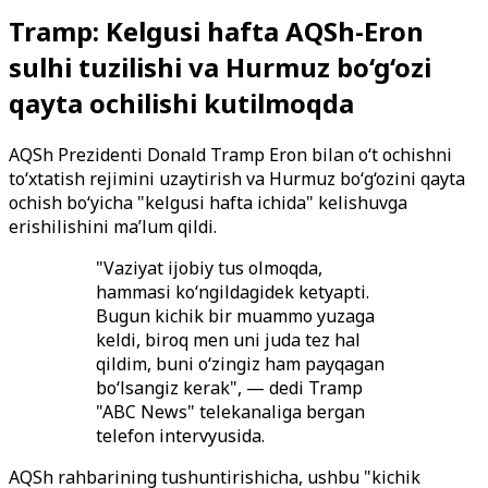
Tramp: Kelgusi hafta AQSh-Eron
sulhi tuzilishi va Hurmuz bo‘g‘ozi
qayta ochilishi kutilmoqda
AQSh Prezidenti Donald Tramp Eron bilan o‘t ochishni
to‘xtatish rejimini uzaytirish va Hurmuz bo‘g‘ozini qayta
ochish bo‘yicha "kelgusi hafta ichida" kelishuvga
erishilishini ma’lum qildi.
"Vaziyat ijobiy tus olmoqda,
hammasi ko‘ngildagidek ketyapti.
Bugun kichik bir muammo yuzaga
keldi, biroq men uni juda tez hal
qildim, buni o‘zingiz ham payqagan
bo‘lsangiz kerak", — dedi Tramp
"ABC News" telekanaliga bergan
telefon intervyusida.
AQSh rahbarining tushuntirishicha, ushbu "kichik