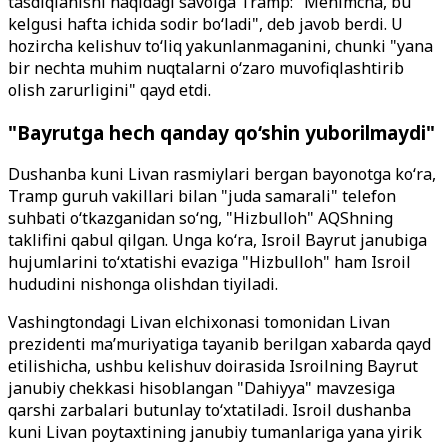
tasdiqlanishi haqidagi savolga Tramp: "Menimcha, bu
kelgusi hafta ichida sodir bo‘ladi", deb javob berdi. U
hozircha kelishuv to‘liq yakunlanmaganini, chunki "yana
bir nechta muhim nuqtalarni o‘zaro muvofiqlashtirib
olish zarurligini" qayd etdi.
"Bayrutga hech qanday qo‘shin yuborilmaydi"
Dushanba kuni Livan rasmiylari bergan bayonotga ko‘ra,
Tramp guruh vakillari bilan "juda samarali" telefon
suhbati o‘tkazganidan so‘ng, "Hizbulloh" AQShning
taklifini qabul qilgan. Unga ko‘ra, Isroil Bayrut janubiga
hujumlarini to‘xtatishi evaziga "Hizbulloh" ham Isroil
hududini nishonga olishdan tiyiladi.
Vashingtondagi Livan elchixonasi tomonidan Livan
prezidenti ma’muriyatiga tayanib berilgan xabarda qayd
etilishicha, ushbu kelishuv doirasida Isroilning Bayrut
janubiy chekkasi hisoblangan "Dahiyya" mavzesiga
qarshi zarbalari butunlay to‘xtatiladi. Isroil dushanba
kuni Livan poytaxtining janubiy tumanlariga yana yirik