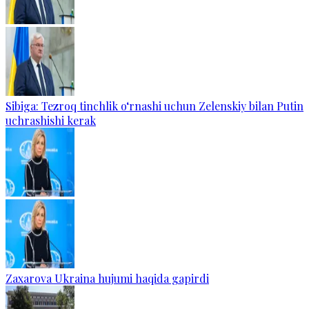
Sibiga: Tezroq tinchlik o‘rnashi uchun Zelenskiy bilan Putin
uchrashishi kerak
Zaxarova Ukraina hujumi haqida gapirdi