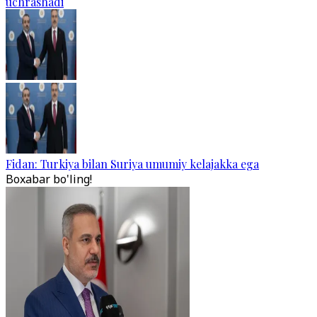
uchrashadi
Fidan: Turkiya bilan Suriya umumiy kelajakka ega
Boxabar bo'ling!