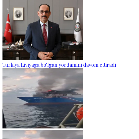
Turkiya Liviyaga bo‘lgan yordamini davom ettiradi