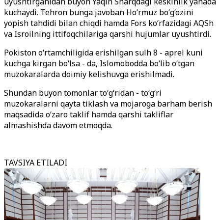
uyushtirganidan buyon Yaqin Sharqdagi keskinlik yanada
kuchaydi. Tehron bunga javoban Ho‘rmuz bo‘g‘ozini
yopish tahdidi bilan chiqdi hamda Fors ko‘rfazidagi AQSh
va Isroilning ittifoqchilariga qarshi hujumlar uyushtirdi.
Pokiston o‘rtamchiligida erishilgan sulh 8 - aprel kuni
kuchga kirgan bo‘lsa - da, Islomobodda bo‘lib o‘tgan
muzokaralarda doimiy kelishuvga erishilmadi.
Shundan buyon tomonlar to‘g‘ridan - to‘g‘ri
muzokaralarni qayta tiklash va mojaroga barham berish
maqsadida o‘zaro taklif hamda qarshi takliflar
almashishda davom etmoqda.
TAVSIYA ETILADI