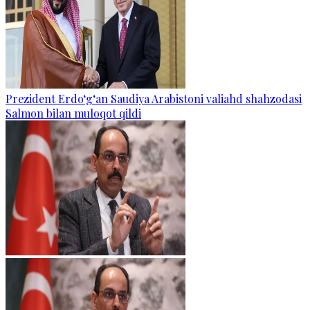
Prezident Erdo‘g‘an Saudiya Arabistoni valiahd shahzodasi
Salmon bilan muloqot qildi