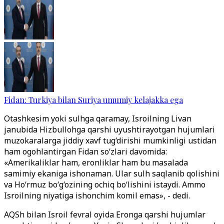
Fidan: Turkiya bilan Suriya umumiy kelajakka ega
Otashkesim yoki sulhga qaramay, Isroilning Livan
janubida Hizbullohga qarshi uyushtirayotgan hujumlari
muzokaralarga jiddiy xavf tug‘dirishi mumkinligi ustidan
ham ogohlantirgan Fidan so‘zlari davomida:
«Amerikaliklar ham, eronliklar ham bu masalada
samimiy ekaniga ishonaman. Ular sulh saqlanib qolishini
va Ho‘rmuz bo‘g‘ozining ochiq bo‘lishini istaydi. Ammo
Isroilning niyatiga ishonchim komil emas», - dedi.
AQSh bilan Isroil fevral oyida Eronga qarshi hujumlar