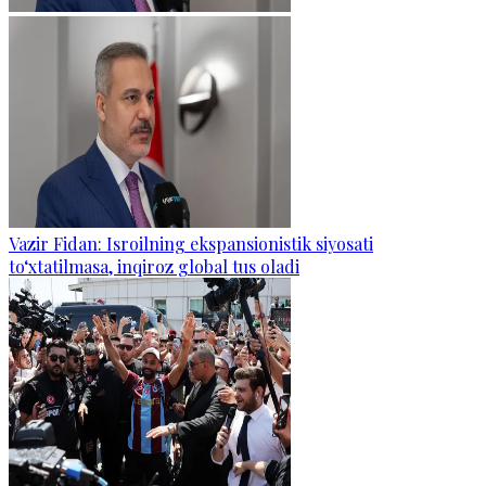
Vazir Fidan: Isroilning ekspansionistik siyosati
to‘xtatilmasa, inqiroz global tus oladi