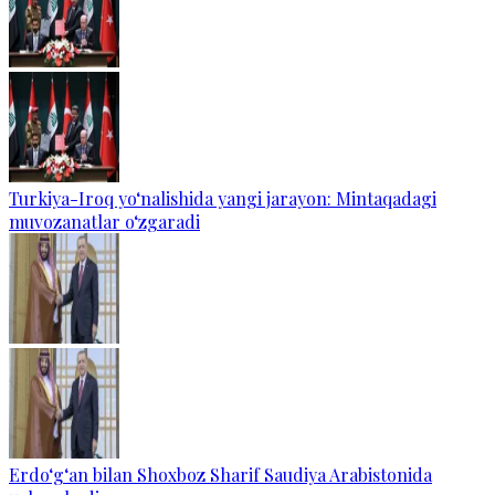
Turkiya-Iroq yo‘nalishida yangi jarayon: Mintaqadagi
muvozanatlar o‘zgaradi
Erdo‘g‘an bilan Shoxboz Sharif Saudiya Arabistonida