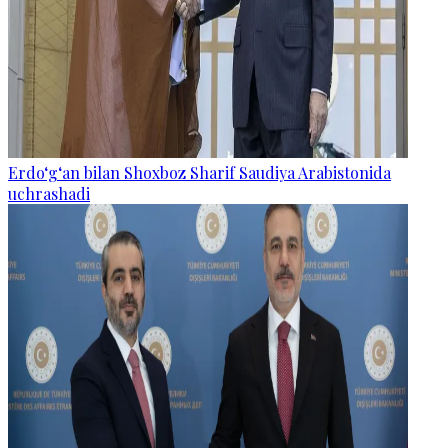
Erdo‘g‘an bilan Shoxboz Sharif Saudiya Arabistonida
uchrashadi