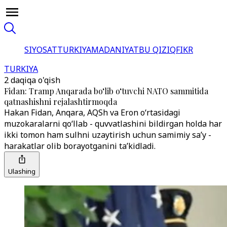
SIYOSAT
TURKIYA
MADANIYAT
BU QIZIQ
FIKR
TURKIYA
2 daqiqa o'qish
Fidan: Tramp Anqarada bo‘lib o‘tuvchi NATO sammitida
qatnashishni rejalashtirmoqda
Hakan Fidan, Anqara, AQSh va Eron o‘rtasidagi
muzokaralarni qo‘llab - quvvatlashini bildirgan holda har
ikki tomon ham sulhni uzaytirish uchun samimiy sa’y -
harakatlar olib borayotganini ta’kidladi.
Ulashing