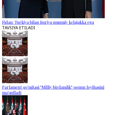
Fidan: Turkiya bilan Suriya umumiy kelajakka ega
TAVSIYA ETILADI
Parlament qo'mitasi "Milliy birdamlik" qonun loyihasini
ma'qulladi