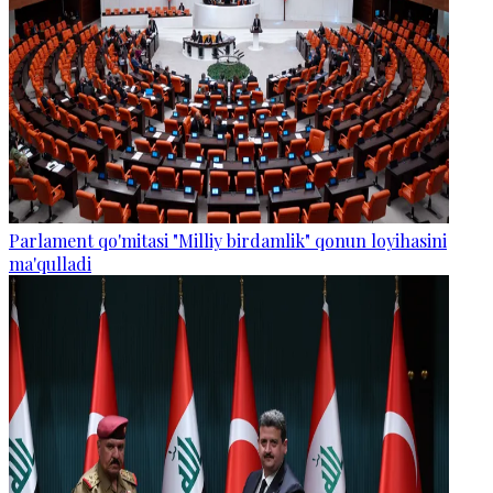
Parlament qo'mitasi "Milliy birdamlik" qonun loyihasini
ma'qulladi