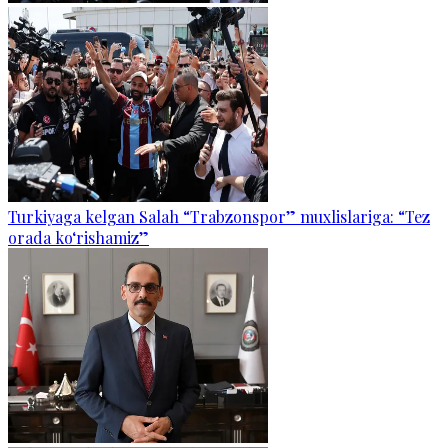
Turkiyaga kelgan Salah “Trabzonspor” muxlislariga: “Tez
orada ko‘rishamiz”