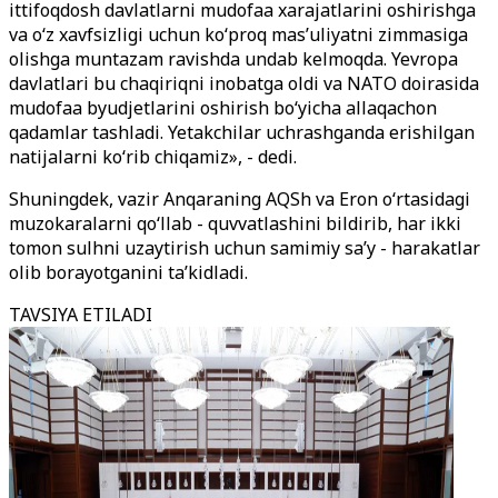
ittifoqdosh davlatlarni mudofaa xarajatlarini oshirishga
va o‘z xavfsizligi uchun ko‘proq mas’uliyatni zimmasiga
olishga muntazam ravishda undab kelmoqda. Yevropa
davlatlari bu chaqiriqni inobatga oldi va NATO doirasida
mudofaa byudjetlarini oshirish bo‘yicha allaqachon
qadamlar tashladi. Yetakchilar uchrashganda erishilgan
natijalarni ko‘rib chiqamiz», - dedi.
Shuningdek, vazir Anqaraning AQSh va Eron o‘rtasidagi
muzokaralarni qo‘llab - quvvatlashini bildirib, har ikki
tomon sulhni uzaytirish uchun samimiy sa’y - harakatlar
olib borayotganini ta’kidladi.
TAVSIYA ETILADI