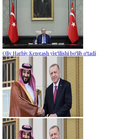
Oliy Harbiy Kengash yig‘ilishi bo‘lib o‘tadi