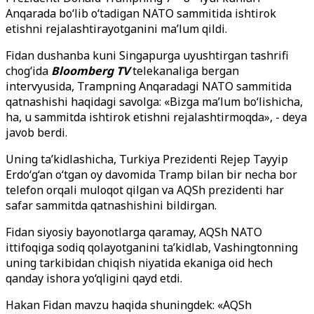
Anqarada bo‘lib o‘tadigan NATO sammitida ishtirok
etishni rejalashtirayotganini ma’lum qildi.
Fidan dushanba kuni Singapurga uyushtirgan tashrifi
chog‘ida
Bloomberg TV
telekanaliga bergan
intervyusida, Trampning Anqaradagi NATO sammitida
qatnashishi haqidagi savolga: «Bizga ma’lum bo‘lishicha,
ha, u sammitda ishtirok etishni rejalashtirmoqda», - deya
javob berdi.
Uning ta’kidlashicha, Turkiya Prezidenti Rejep Tayyip
Erdo‘g‘an o‘tgan oy davomida Tramp bilan bir necha bor
telefon orqali muloqot qilgan va AQSh prezidenti har
safar sammitda qatnashishini bildirgan.
Fidan siyosiy bayonotlarga qaramay, AQSh NATO
ittifoqiga sodiq qolayotganini ta’kidlab, Vashingtonning
uning tarkibidan chiqish niyatida ekaniga oid hech
qanday ishora yo‘qligini qayd etdi.
Hakan Fidan mavzu haqida shuningdek: «AQSh