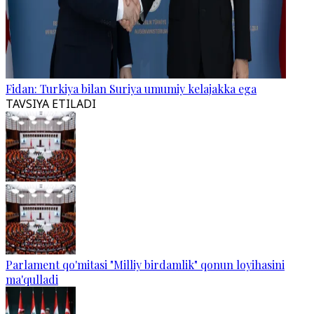
Fidan: Turkiya bilan Suriya umumiy kelajakka ega
TAVSIYA ETILADI
Parlament qo'mitasi "Milliy birdamlik" qonun loyihasini
ma'qulladi