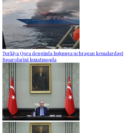
Turkiya Qora dengizda hujumga uchragan kemalardagi
fuqarolarini kuzatmoqda