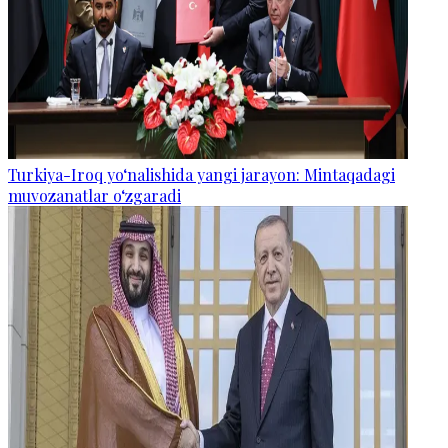
Turkiya-Iroq yo‘nalishida yangi jarayon: Mintaqadagi
muvozanatlar o‘zgaradi