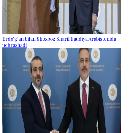
Erdo‘g‘an bilan Shoxboz Sharif Saudiya Arabistonida
uchrashadi