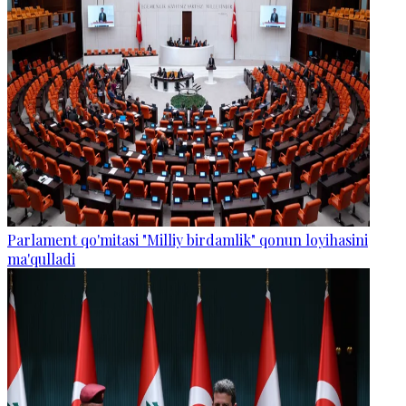
Parlament qo'mitasi "Milliy birdamlik" qonun loyihasini
ma'qulladi