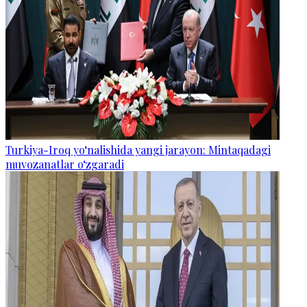
Turkiya-Iroq yo‘nalishida yangi jarayon: Mintaqadagi
muvozanatlar o‘zgaradi