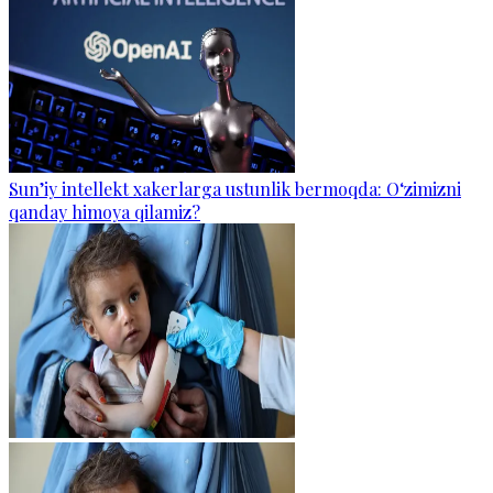
Sun’iy intellekt xakerlarga ustunlik bermoqda: O‘zimizni
qanday himoya qilamiz?