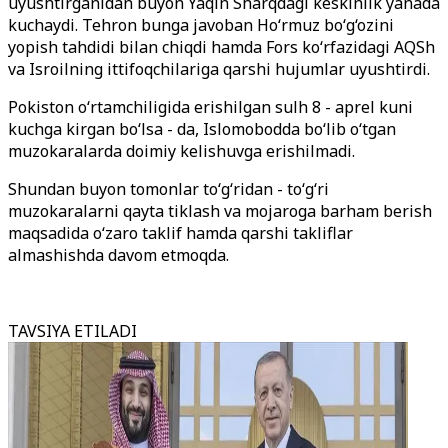
uyushtirganidan buyon Yaqin Sharqdagi keskinlik yanada
kuchaydi. Tehron bunga javoban Ho‘rmuz bo‘g‘ozini
yopish tahdidi bilan chiqdi hamda Fors ko‘rfazidagi AQSh
va Isroilning ittifoqchilariga qarshi hujumlar uyushtirdi.
Pokiston o‘rtamchiligida erishilgan sulh 8 - aprel kuni
kuchga kirgan bo‘lsa - da, Islomobodda bo‘lib o‘tgan
muzokaralarda doimiy kelishuvga erishilmadi.
Shundan buyon tomonlar to‘g‘ridan - to‘g‘ri
muzokaralarni qayta tiklash va mojaroga barham berish
maqsadida o‘zaro taklif hamda qarshi takliflar
almashishda davom etmoqda.
TAVSIYA ETILADI