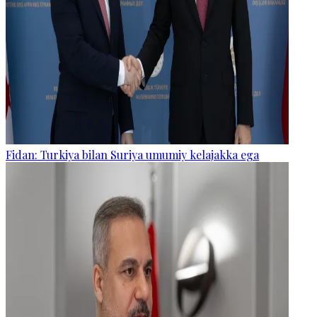
Fidan: Turkiya bilan Suriya umumiy kelajakka ega