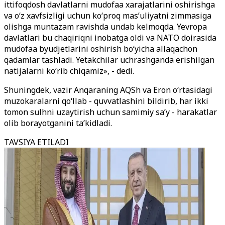
ittifoqdosh davlatlarni mudofaa xarajatlarini oshirishga
va o‘z xavfsizligi uchun ko‘proq mas’uliyatni zimmasiga
olishga muntazam ravishda undab kelmoqda. Yevropa
davlatlari bu chaqiriqni inobatga oldi va NATO doirasida
mudofaa byudjetlarini oshirish bo‘yicha allaqachon
qadamlar tashladi. Yetakchilar uchrashganda erishilgan
natijalarni ko‘rib chiqamiz», - dedi.
Shuningdek, vazir Anqaraning AQSh va Eron o‘rtasidagi
muzokaralarni qo‘llab - quvvatlashini bildirib, har ikki
tomon sulhni uzaytirish uchun samimiy sa’y - harakatlar
olib borayotganini ta’kidladi.
TAVSIYA ETILADI