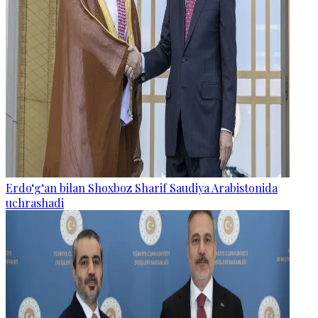
Erdo‘g‘an bilan Shoxboz Sharif Saudiya Arabistonida
uchrashadi