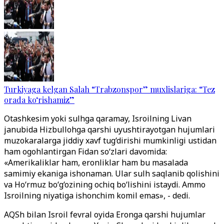
Turkiyaga kelgan Salah “Trabzonspor” muxlislariga: “Tez
orada ko‘rishamiz”
Otashkesim yoki sulhga qaramay, Isroilning Livan
janubida Hizbullohga qarshi uyushtirayotgan hujumlari
muzokaralarga jiddiy xavf tug‘dirishi mumkinligi ustidan
ham ogohlantirgan Fidan so‘zlari davomida:
«Amerikaliklar ham, eronliklar ham bu masalada
samimiy ekaniga ishonaman. Ular sulh saqlanib qolishini
va Ho‘rmuz bo‘g‘ozining ochiq bo‘lishini istaydi. Ammo
Isroilning niyatiga ishonchim komil emas», - dedi.
AQSh bilan Isroil fevral oyida Eronga qarshi hujumlar