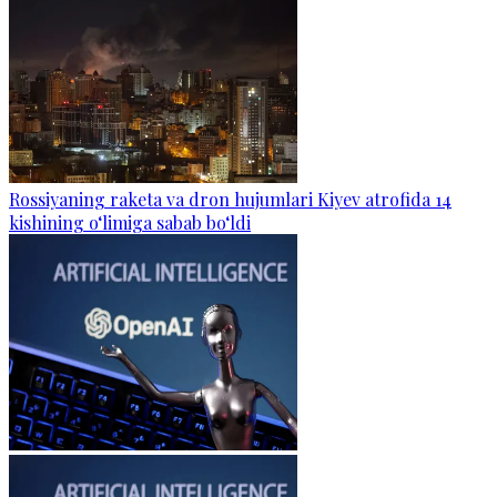
Rossiyaning raketa va dron hujumlari Kiyev atrofida 14
kishining o‘limiga sabab bo‘ldi