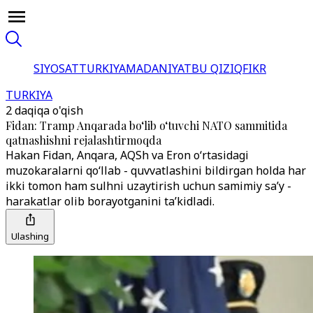
SIYOSAT
TURKIYA
MADANIYAT
BU QIZIQ
FIKR
TURKIYA
2 daqiqa o'qish
Fidan: Tramp Anqarada bo‘lib o‘tuvchi NATO sammitida
qatnashishni rejalashtirmoqda
Hakan Fidan, Anqara, AQSh va Eron o‘rtasidagi
muzokaralarni qo‘llab - quvvatlashini bildirgan holda har
ikki tomon ham sulhni uzaytirish uchun samimiy sa’y -
harakatlar olib borayotganini ta’kidladi.
Ulashing