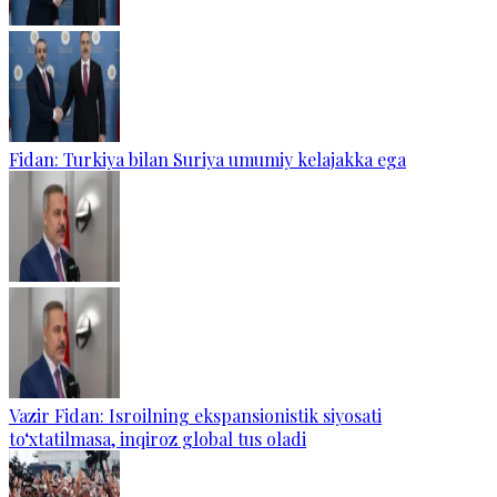
Fidan: Turkiya bilan Suriya umumiy kelajakka ega
Vazir Fidan: Isroilning ekspansionistik siyosati
to‘xtatilmasa, inqiroz global tus oladi