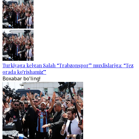
Turkiyaga kelgan Salah “Trabzonspor” muxlislariga: “Tez
orada ko‘rishamiz”
Boxabar bo'ling!