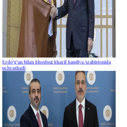
Erdo‘g‘an bilan Shoxboz Sharif Saudiya Arabistonida
uchrashadi