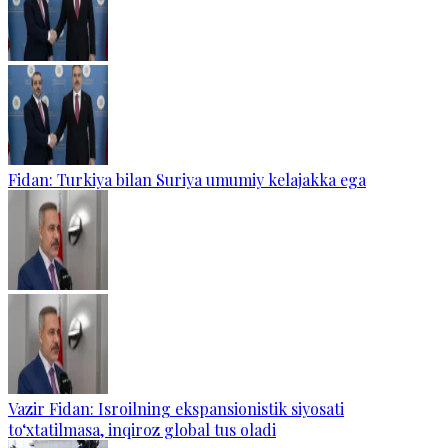
Fidan: Turkiya bilan Suriya umumiy kelajakka ega
Vazir Fidan: Isroilning ekspansionistik siyosati
to‘xtatilmasa, inqiroz global tus oladi