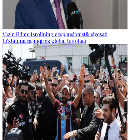
Vazir Fidan: Isroilning ekspansionistik siyosati
to‘xtatilmasa, inqiroz global tus oladi