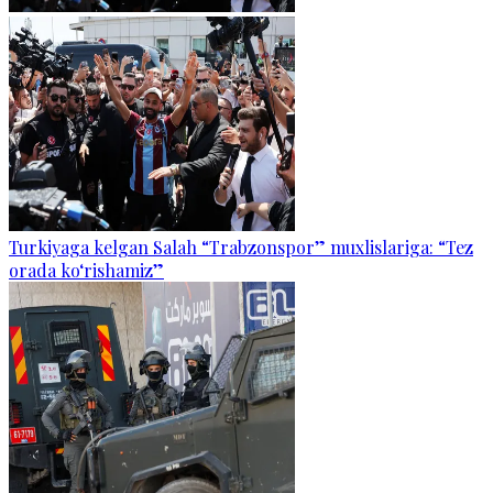
Turkiyaga kelgan Salah “Trabzonspor” muxlislariga: “Tez
orada ko‘rishamiz”