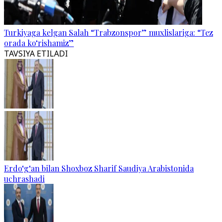
Turkiyaga kelgan Salah “Trabzonspor” muxlislariga: “Tez
orada ko‘rishamiz”
TAVSIYA ETILADI
Erdo‘g‘an bilan Shoxboz Sharif Saudiya Arabistonida
uchrashadi