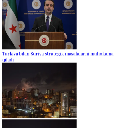
Turkiya bilan Suriya strategik masalalarni muhokama
qiladi