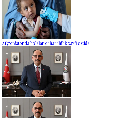
Afg‘onistonda bolalar ocharchilik xavfi ostida