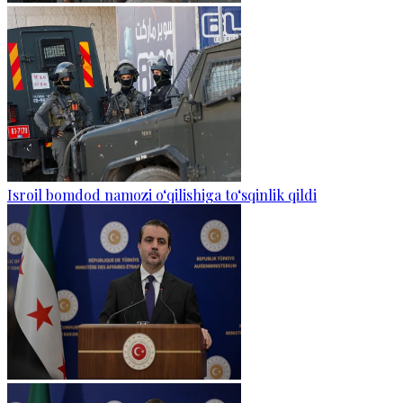
Isroil bomdod namozi o‘qilishiga to‘sqinlik qildi