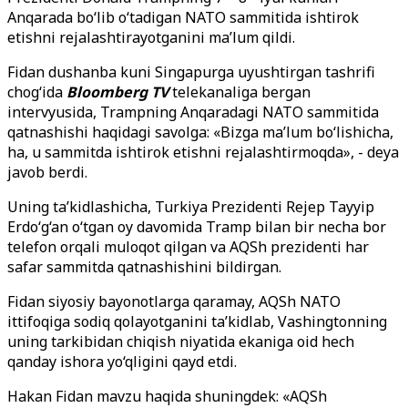
Anqarada bo‘lib o‘tadigan NATO sammitida ishtirok
etishni rejalashtirayotganini ma’lum qildi.
Fidan dushanba kuni Singapurga uyushtirgan tashrifi
chog‘ida
Bloomberg TV
telekanaliga bergan
intervyusida, Trampning Anqaradagi NATO sammitida
qatnashishi haqidagi savolga: «Bizga ma’lum bo‘lishicha,
ha, u sammitda ishtirok etishni rejalashtirmoqda», - deya
javob berdi.
Uning ta’kidlashicha, Turkiya Prezidenti Rejep Tayyip
Erdo‘g‘an o‘tgan oy davomida Tramp bilan bir necha bor
telefon orqali muloqot qilgan va AQSh prezidenti har
safar sammitda qatnashishini bildirgan.
Fidan siyosiy bayonotlarga qaramay, AQSh NATO
ittifoqiga sodiq qolayotganini ta’kidlab, Vashingtonning
uning tarkibidan chiqish niyatida ekaniga oid hech
qanday ishora yo‘qligini qayd etdi.
Hakan Fidan mavzu haqida shuningdek: «AQSh