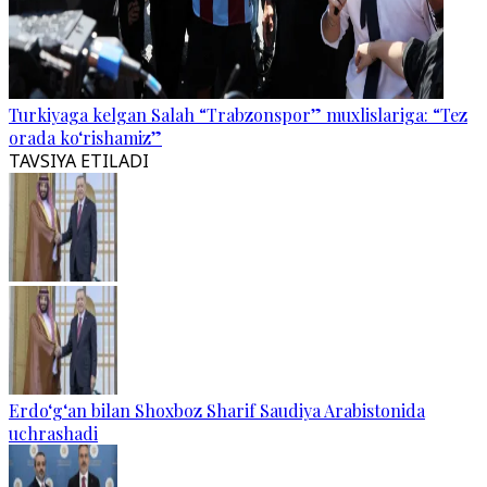
Turkiyaga kelgan Salah “Trabzonspor” muxlislariga: “Tez
orada ko‘rishamiz”
TAVSIYA ETILADI
Erdo‘g‘an bilan Shoxboz Sharif Saudiya Arabistonida
uchrashadi