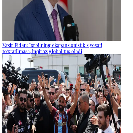
Vazir Fidan: Isroilning ekspansionistik siyosati
to‘xtatilmasa, inqiroz global tus oladi