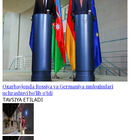
Ozarbayjonda Rossiya va Germaniya mulozimlari
uchrashuvi bo'lib o'tdi
TAVSIYA ETILADI