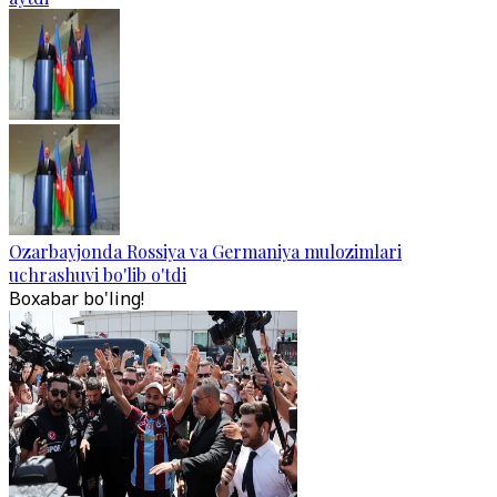
Ozarbayjonda Rossiya va Germaniya mulozimlari
uchrashuvi bo'lib o'tdi
Boxabar bo'ling!