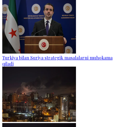
Turkiya bilan Suriya strategik masalalarni muhokama
qiladi