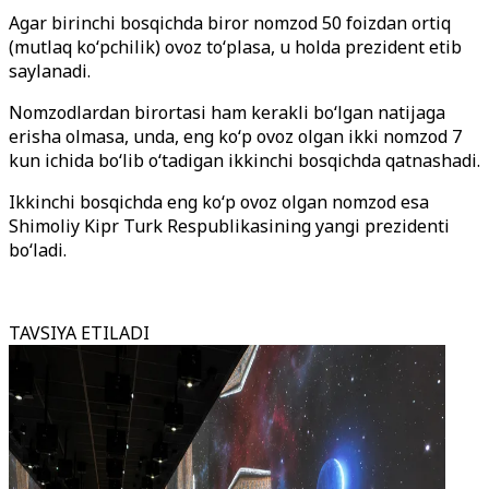
Agar birinchi bosqichda biror nomzod 50 foizdan ortiq
(mutlaq ko‘pchilik) ovoz to‘plasa, u holda prezident etib
saylanadi.
Nomzodlardan birortasi ham kerakli bo‘lgan natijaga
erisha olmasa, unda, eng ko‘p ovoz olgan ikki nomzod 7
kun ichida bo‘lib o‘tadigan ikkinchi bosqichda qatnashadi.
Ikkinchi bosqichda eng ko‘p ovoz olgan nomzod esa
Shimoliy Kipr Turk Respublikasining yangi prezidenti
bo‘ladi.
TAVSIYA ETILADI