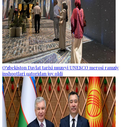
O‘zbekiston Davlat tarixi muzeyi UNESCO merosi ramziy
inshootlari qatoridan joy oldi