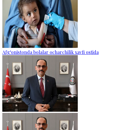
Afg‘onistonda bolalar ocharchilik xavfi ostida