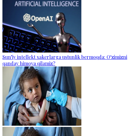
Sun’iy intellekt xakerlarga ustunlik bermoqda: O‘zimizni
qanday himoya qilamiz?