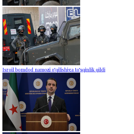
Isroil bomdod namozi o‘qilishiga to‘sqinlik qildi