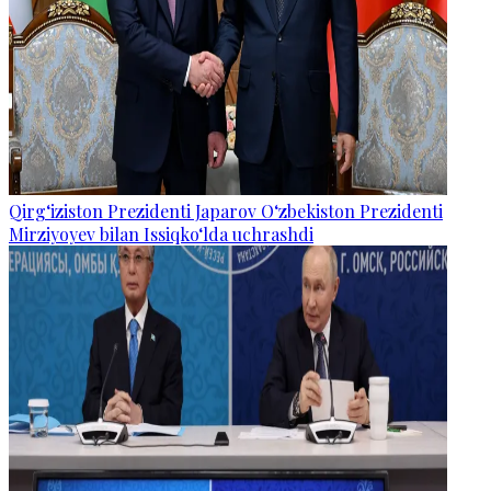
Qirg‘iziston Prezidenti Japarov O‘zbekiston Prezidenti
Mirziyoyev bilan Issiqko‘lda uchrashdi