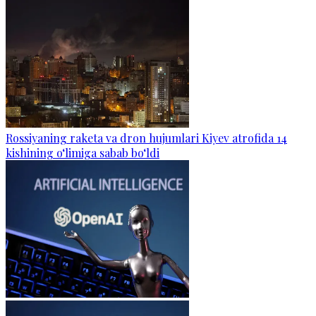
Rossiyaning raketa va dron hujumlari Kiyev atrofida 14
kishining o‘limiga sabab bo‘ldi