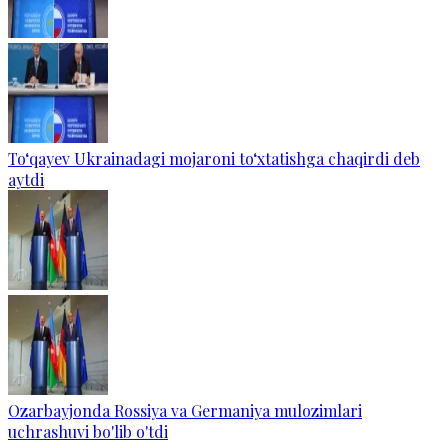
To‘qayev Ukrainadagi mojaroni to‘xtatishga chaqirdi deb
aytdi
Ozarbayjonda Rossiya va Germaniya mulozimlari
uchrashuvi bo'lib o'tdi