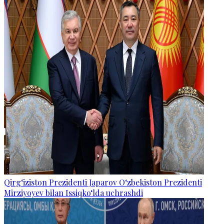
Qirg‘iziston Prezidenti Japarov O‘zbekiston Prezidenti
Mirziyoyev bilan Issiqko‘lda uchrashdi