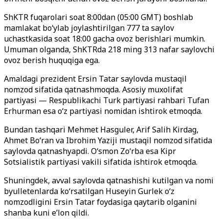
ShKTR fuqarolari soat 8:00dan (05:00 GMT) boshlab
mamlakat bo‘ylab joylashtirilgan 777 ta saylov
uchastkasida soat 18:00 gacha ovoz berishlari mumkin.
Umuman olganda, ShKTRda 218 ming 313 nafar saylovchi
ovoz berish huquqiga ega.
Amaldagi prezident Ersin Tatar saylovda mustaqil
nomzod sifatida qatnashmoqda. Asosiy muxolifat
partiyasi — Respublikachi Turk partiyasi rahbari Tufan
Erhurman esa o‘z partiyasi nomidan ishtirok etmoqda.
Bundan tashqari Mehmet Hasguler, Arif Salih Kirdag,
Ahmet Bo‘ran va Ibrohim Yaziji mustaqil nomzod sifatida
saylovda qatnashyapdi. O‘smоn Zo‘rba esa Kipr
Sotsialistik partiyasi vakili sifatida ishtirok etmoqda.
Shuningdek, avval saylovda qatnashishi kutilgan va nomi
byulletenlarda ko‘rsatilgan Huseyin Gurlek o‘z
nomzodligini Ersin Tatar foydasiga qaytarib olganini
shanba kuni e’lon qildi.