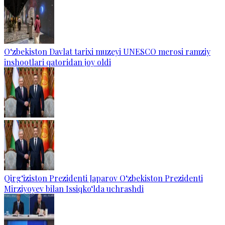
O‘zbekiston Davlat tarixi muzeyi UNESCO merosi ramziy
inshootlari qatoridan joy oldi
Qirg‘iziston Prezidenti Japarov O‘zbekiston Prezidenti
Mirziyoyev bilan Issiqko‘lda uchrashdi