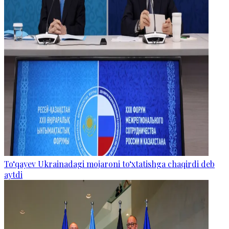
To‘qayev Ukrainadagi mojaroni to‘xtatishga chaqirdi deb
aytdi