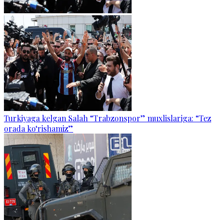
Turkiyaga kelgan Salah “Trabzonspor” muxlislariga: “Tez
orada ko‘rishamiz”