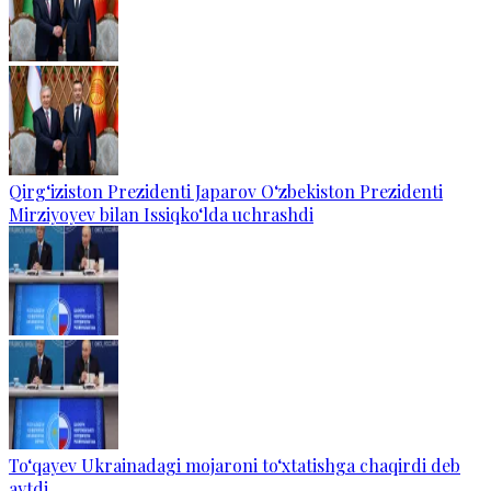
Qirg‘iziston Prezidenti Japarov O‘zbekiston Prezidenti
Mirziyoyev bilan Issiqko‘lda uchrashdi
To‘qayev Ukrainadagi mojaroni to‘xtatishga chaqirdi deb
aytdi