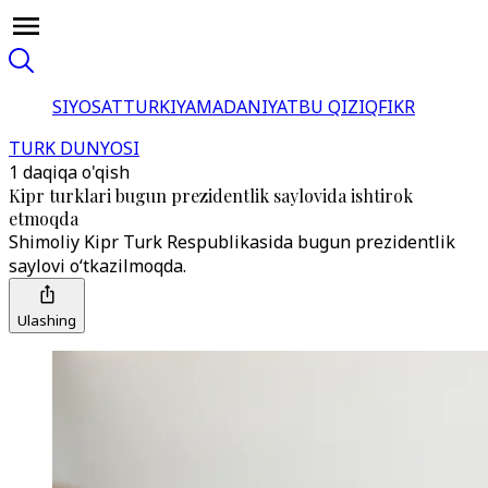
SIYOSAT
TURKIYA
MADANIYAT
BU QIZIQ
FIKR
TURK DUNYOSI
1 daqiqa o'qish
Kipr turklari bugun prezidentlik saylovida ishtirok
etmoqda
Shimoliy Kipr Turk Respublikasida bugun prezidentlik
saylovi oʻtkazilmoqda.
Ulashing