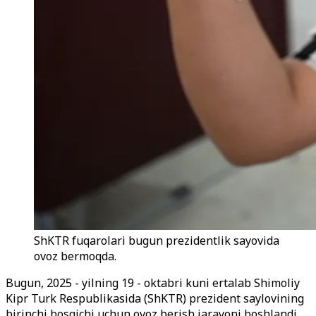
ShKTR fuqarolari bugun prezidentlik sayovida
ovoz bermoqda.
Bugun, 2025 - yilning 19 - oktabri kuni ertalab Shimoliy
Kipr Turk Respublikasida (ShKTR) prezident saylovining
birinchi bosqichi uchun ovoz berish jarayoni boshlandi.