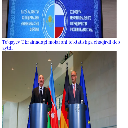
To‘qayev Ukrainadagi mojaroni to‘xtatishga chaqirdi deb
aytdi