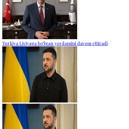
Turkiya Liviyaga bo‘lgan yordamini davom ettiradi