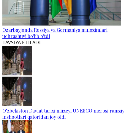
Ozarbayjonda Rossiya va Germaniya mulozimlari
uchrashuvi bo'lib o'tdi
TAVSIYA ETILADI
O‘zbekiston Davlat tarixi muzeyi UNESCO merosi ramziy
inshootlari qatoridan joy oldi