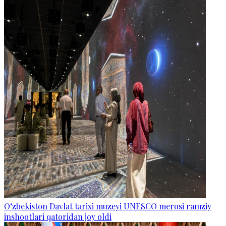
O‘zbekiston Davlat tarixi muzeyi UNESCO merosi ramziy
inshootlari qatoridan joy oldi