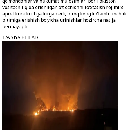
qo‘mondonlar va hukumat mulozimlari bor. Pokiston
vositachiligida erishilgan o‘t ochishni to‘xtatish rejimi 8-
aprel kuni kuchga kirgan edi, biroq keng ko‘lamli tinchlik
bitimiga erishish bo‘yicha urinishlar hozircha natija
bermayapti.
TAVSIYA ETILADI