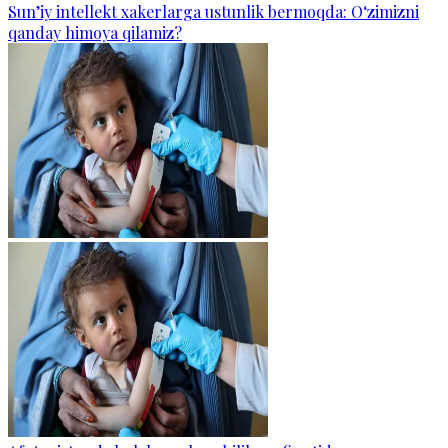
Sun’iy intellekt xakerlarga ustunlik bermoqda: O‘zimizni
qanday himoya qilamiz?