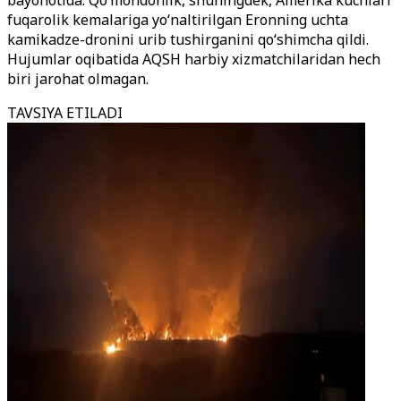
bayonotida. Qo‘mondonlik, shuningdek, Amerika kuchlari
fuqarolik kemalariga yo‘naltirilgan Eronning uchta
kamikadze-dronini urib tushirganini qo‘shimcha qildi.
Hujumlar oqibatida AQSH harbiy xizmatchilaridan hech
biri jarohat olmagan.
TAVSIYA ETILADI