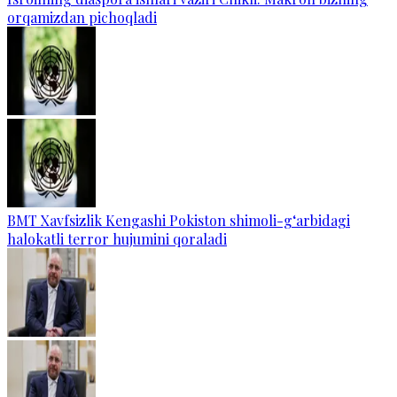
orqamizdan pichoqladi
BMT Xavfsizlik Kengashi Pokiston shimoli-g‘arbidagi
halokatli terror hujumini qoraladi