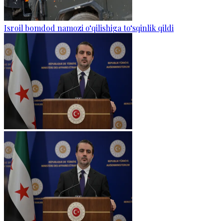
Isroil bomdod namozi o‘qilishiga to‘sqinlik qildi