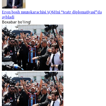
Eron bosh muzokarachisi AQSHni “teatr diplomatiyasi”da
aybladi
Boxabar bo'ling!