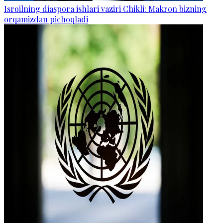
Isroilning diaspora ishlari vaziri Chikli: Makron bizning
orqamizdan pichoqladi