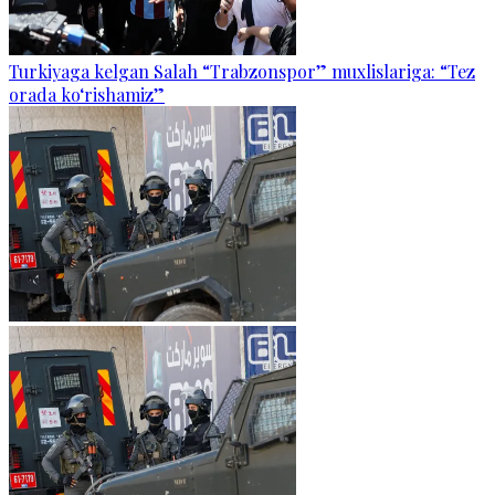
Turkiyaga kelgan Salah “Trabzonspor” muxlislariga: “Tez
orada ko‘rishamiz”