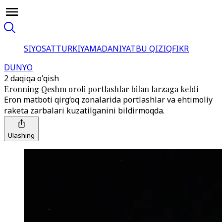
SIYOSAT
TURKIYA
MADANIYAT
BU QIZIQ
FIKR
DUNYO
2 daqiqa o'qish
Eronning Qeshm oroli portlashlar bilan larzaga keldi
Eron matboti qirg‘oq zonalarida portlashlar va ehtimoliy
raketa zarbalari kuzatilganini bildirmoqda.
Ulashing