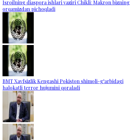
Isroilning diaspora ishlari vaziri Chikli: Makron bizning
orqamizdan pichoqladi
BMT Xavfsizlik Kengashi Pokiston shimoli-g‘arbidagi
halokatli terror hujumini qoraladi