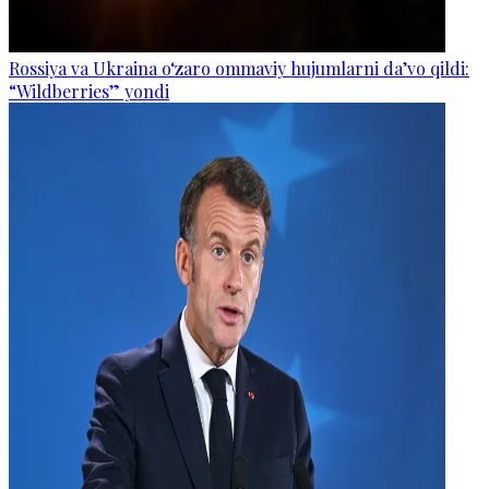
Rossiya va Ukraina o‘zaro ommaviy hujumlarni da’vo qildi:
“Wildberries” yondi