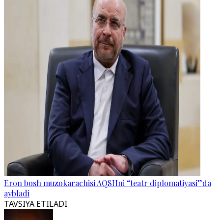
Eron bosh muzokarachisi AQSHni “teatr diplomatiyasi”da
aybladi
TAVSIYA ETILADI