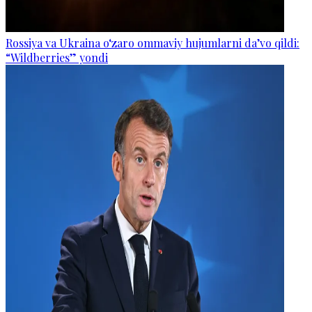
Rossiya va Ukraina o‘zaro ommaviy hujumlarni da’vo qildi:
“Wildberries” yondi