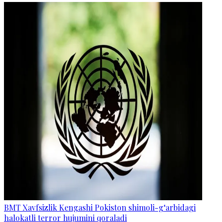
BMT Xavfsizlik Kengashi Pokiston shimoli-g‘arbidagi
halokatli terror hujumini qoraladi