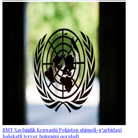
BMT Xavfsizlik Kengashi Pokiston shimoli-g‘arbidagi
halokatli terror hujumini qoraladi