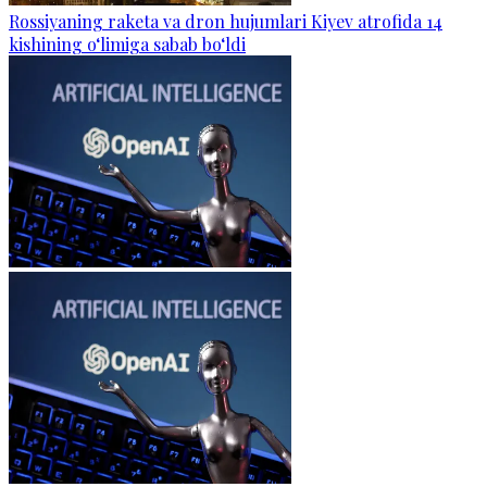
Rossiyaning raketa va dron hujumlari Kiyev atrofida 14
kishining o‘limiga sabab bo‘ldi