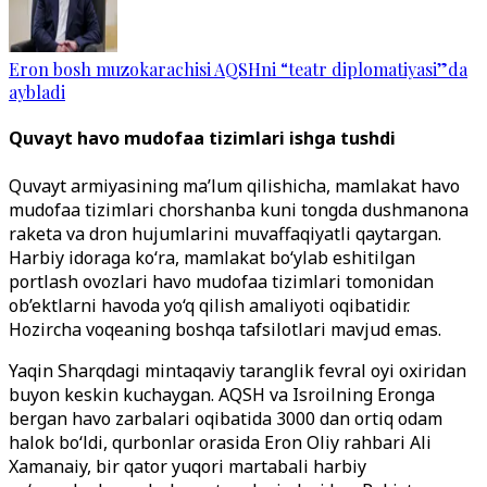
Eron bosh muzokarachisi AQSHni “teatr diplomatiyasi”da
aybladi
Quvayt havo mudofaa tizimlari ishga tushdi
Quvayt armiyasining ma’lum qilishicha, mamlakat havo
mudofaa tizimlari chorshanba kuni tongda dushmanona
raketa va dron hujumlarini muvaffaqiyatli qaytargan.
Harbiy idoraga ko‘ra, mamlakat bo‘ylab eshitilgan
portlash ovozlari havo mudofaa tizimlari tomonidan
ob’ektlarni havoda yo‘q qilish amaliyoti oqibatidir.
Hozircha voqeaning boshqa tafsilotlari mavjud emas.
Yaqin Sharqdagi mintaqaviy taranglik fevral oyi oxiridan
buyon keskin kuchaygan. AQSH va Isroilning Eronga
bergan havo zarbalari oqibatida 3000 dan ortiq odam
halok bo‘ldi, qurbonlar orasida Eron Oliy rahbari Ali
Xamanaiy, bir qator yuqori martabali harbiy