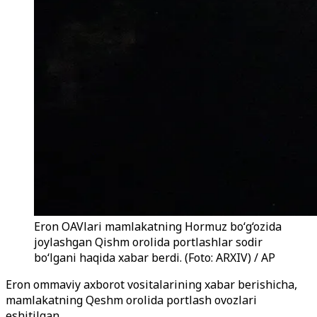
Eron OAVlari mamlakatning Hormuz bo‘g‘ozida
joylashgan Qishm orolida portlashlar sodir
bo‘lgani haqida xabar berdi. (Foto: ARXIV) / AP
Eron ommaviy axborot vositalarining xabar berishicha,
mamlakatning Qeshm orolida portlash ovozlari
eshitilgan.