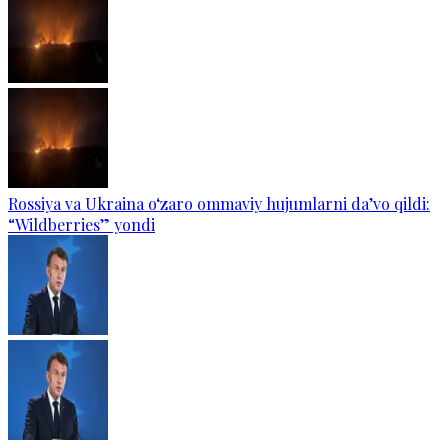
Rossiya va Ukraina o‘zaro ommaviy hujumlarni da’vo qildi:
“Wildberries” yondi