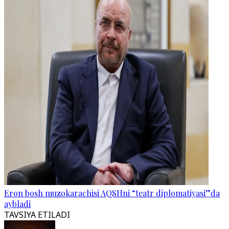
Eron bosh muzokarachisi AQSHni “teatr diplomatiyasi”da
aybladi
TAVSIYA ETILADI