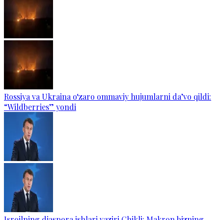
Rossiya va Ukraina o‘zaro ommaviy hujumlarni da’vo qildi:
“Wildberries” yondi
Isroilning diaspora ishlari vaziri Chikli: Makron bizning