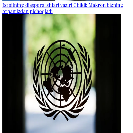
Isroilning diaspora ishlari vaziri Chikli: Makron bizning
orqamizdan pichoqladi