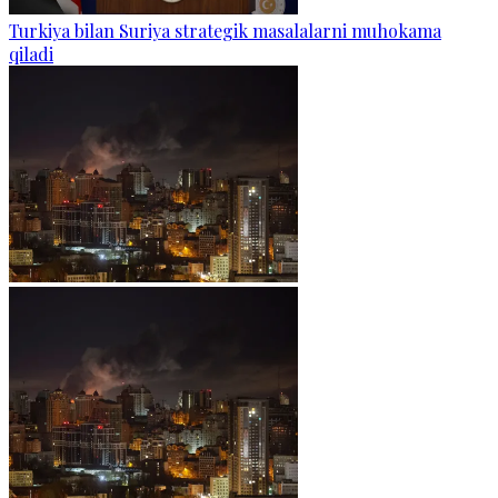
Turkiya bilan Suriya strategik masalalarni muhokama
qiladi