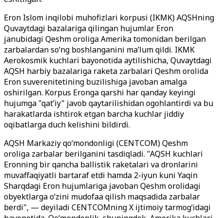
Eron Islom inqilobi muhofizlari korpusi (IKMK) AQSHning
Quvaytdagi bazalariga qilingan hujumlar Eron
janubidagi Qeshm oroliga Amerika tomonidan berilgan
zarbalardan so‘ng boshlanganini ma’lum qildi. IKMK
Aerokosmik kuchlari bayonotida aytilishicha, Quvaytdagi
AQSH harbiy bazalariga raketa zarbalari Qeshm orolida
Eron suverenitetining buzilishiga javoban amalga
oshirilgan. Korpus Eronga qarshi har qanday keyingi
hujumga "qat’iy" javob qaytarilishidan ogohlantirdi va bu
harakatlarda ishtirok etgan barcha kuchlar jiddiy
oqibatlarga duch kelishini bildirdi.
AQSH Markaziy qo‘mondonligi (CENTCOM) Qeshm
oroliga zarbalar berilganini tasdiqladi. "AQSH kuchlari
Eronning bir qancha ballistik raketalari va dronlarini
muvaffaqiyatli bartaraf etdi hamda 2-iyun kuni Yaqin
Sharqdagi Eron hujumlariga javoban Qeshm orolidagi
obyektlarga o‘zini mudofaa qilish maqsadida zarbalar
berdi", — deyiladi CENTCOMning X ijtimoiy tarmog‘idagi