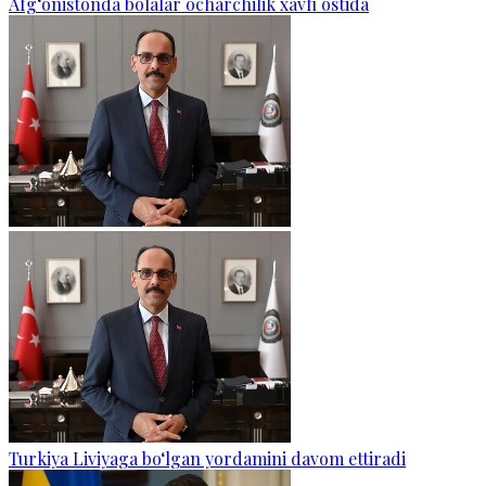
Afg‘onistonda bolalar ocharchilik xavfi ostida
Turkiya Liviyaga bo‘lgan yordamini davom ettiradi