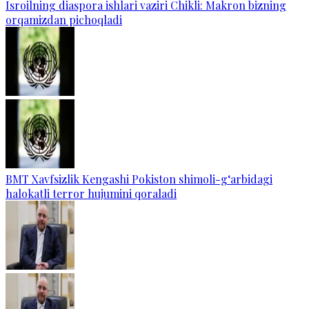
Isroilning diaspora ishlari vaziri Chikli: Makron bizning
orqamizdan pichoqladi
BMT Xavfsizlik Kengashi Pokiston shimoli-g‘arbidagi
halokatli terror hujumini qoraladi