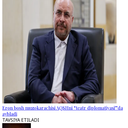
Eron bosh muzokarachisi AQSHni “teatr diplomatiyasi”da
aybladi
TAVSIYA ETILADI