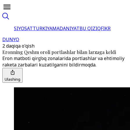
SIYOSAT
TURKIYA
MADANIYAT
BU QIZIQ
FIKR
DUNYO
2 daqiqa o'qish
Eronning Qeshm oroli portlashlar bilan larzaga keldi
Eron matboti qirg‘oq zonalarida portlashlar va ehtimoliy
raketa zarbalari kuzatilganini bildirmoqda.
Ulashing