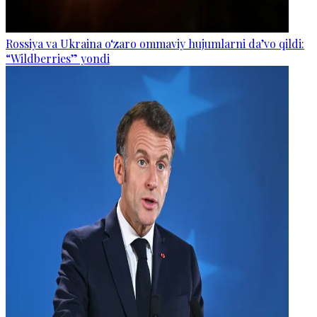
Rossiya va Ukraina o‘zaro ommaviy hujumlarni da’vo qildi:
“Wildberries” yondi