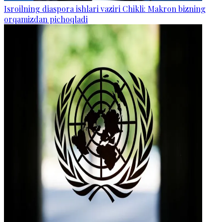
Isroilning diaspora ishlari vaziri Chikli: Makron bizning
orqamizdan pichoqladi