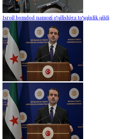
Isroil bomdod namozi o‘qilishiga to‘sqinlik qildi