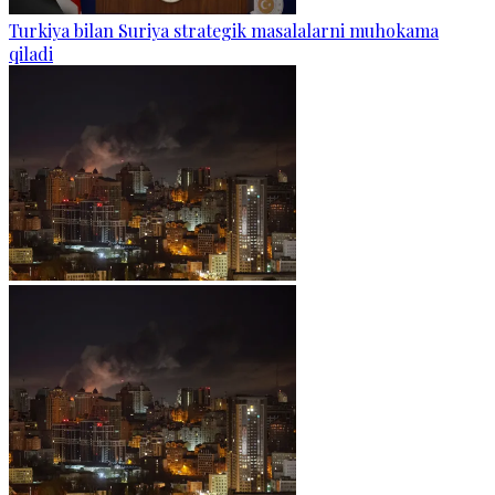
Turkiya bilan Suriya strategik masalalarni muhokama
qiladi