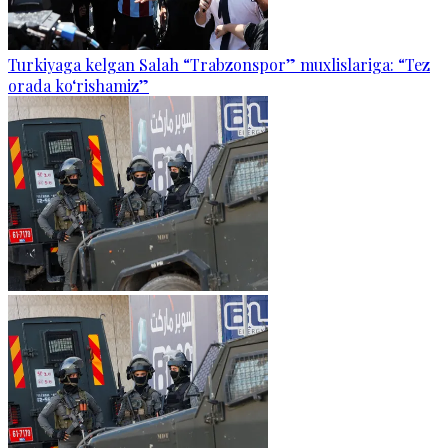
Turkiyaga kelgan Salah “Trabzonspor” muxlislariga: “Tez
orada ko‘rishamiz”