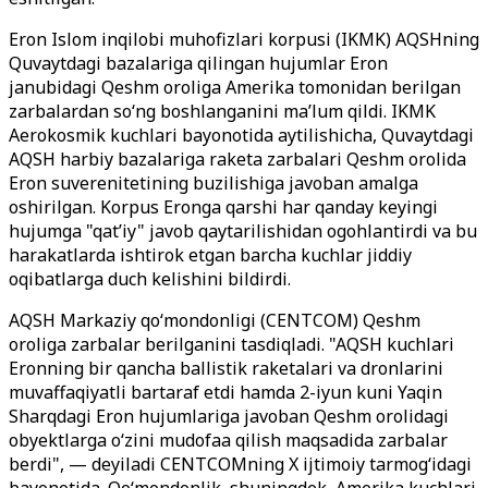
Eron Islom inqilobi muhofizlari korpusi (IKMK) AQSHning
Quvaytdagi bazalariga qilingan hujumlar Eron
janubidagi Qeshm oroliga Amerika tomonidan berilgan
zarbalardan so‘ng boshlanganini ma’lum qildi. IKMK
Aerokosmik kuchlari bayonotida aytilishicha, Quvaytdagi
AQSH harbiy bazalariga raketa zarbalari Qeshm orolida
Eron suverenitetining buzilishiga javoban amalga
oshirilgan. Korpus Eronga qarshi har qanday keyingi
hujumga "qat’iy" javob qaytarilishidan ogohlantirdi va bu
harakatlarda ishtirok etgan barcha kuchlar jiddiy
oqibatlarga duch kelishini bildirdi.
AQSH Markaziy qo‘mondonligi (CENTCOM) Qeshm
oroliga zarbalar berilganini tasdiqladi. "AQSH kuchlari
Eronning bir qancha ballistik raketalari va dronlarini
muvaffaqiyatli bartaraf etdi hamda 2-iyun kuni Yaqin
Sharqdagi Eron hujumlariga javoban Qeshm orolidagi
obyektlarga o‘zini mudofaa qilish maqsadida zarbalar
berdi", — deyiladi CENTCOMning X ijtimoiy tarmog‘idagi