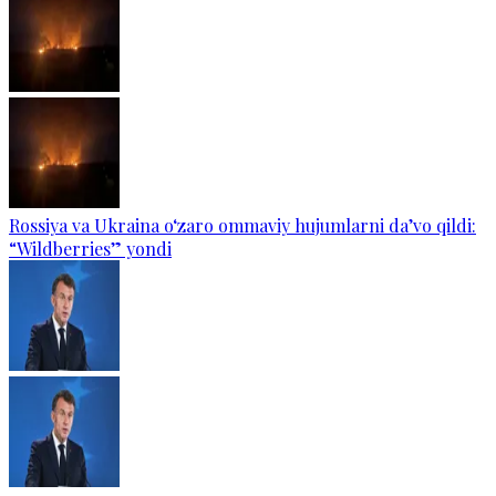
Rossiya va Ukraina o‘zaro ommaviy hujumlarni da’vo qildi:
“Wildberries” yondi