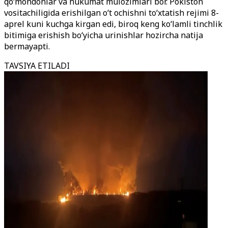
qo‘mondonlar va hukumat mulozimlari bor. Pokiston
vositachiligida erishilgan o‘t ochishni to‘xtatish rejimi 8-
aprel kuni kuchga kirgan edi, biroq keng ko‘lamli tinchlik
bitimiga erishish bo‘yicha urinishlar hozircha natija
bermayapti.
TAVSIYA ETILADI