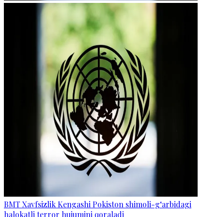
BMT Xavfsizlik Kengashi Pokiston shimoli-g‘arbidagi
halokatli terror hujumini qoraladi