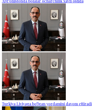
Afg‘onistonda bolalar ocharchilik xavfi ostida
Turkiya Liviyaga bo‘lgan yordamini davom ettiradi