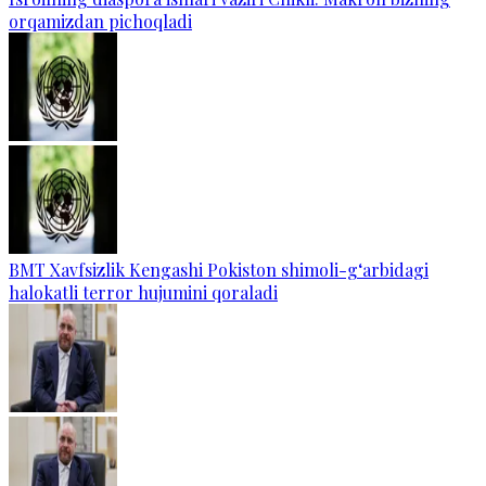
orqamizdan pichoqladi
BMT Xavfsizlik Kengashi Pokiston shimoli-g‘arbidagi
halokatli terror hujumini qoraladi