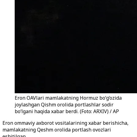
Eron OAVlari mamlakatning Hormuz bo‘g‘ozida
joylashgan Qishm orolida portlashlar sodir
bo‘lgani haqida xabar berdi. (Foto: ARXIV) / AP
Eron ommaviy axborot vositalarining xabar berishicha,
mamlakatning Qeshm orolida portlash ovozlari
eshitilgan.