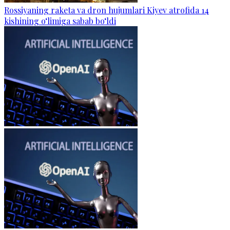
Rossiyaning raketa va dron hujumlari Kiyev atrofida 14
kishining o‘limiga sabab bo‘ldi