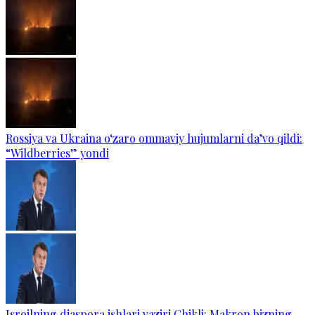
Rossiya va Ukraina o‘zaro ommaviy hujumlarni da’vo qildi:
“Wildberries” yondi
Isroilning diaspora ishlari vaziri Chikli: Makron bizning