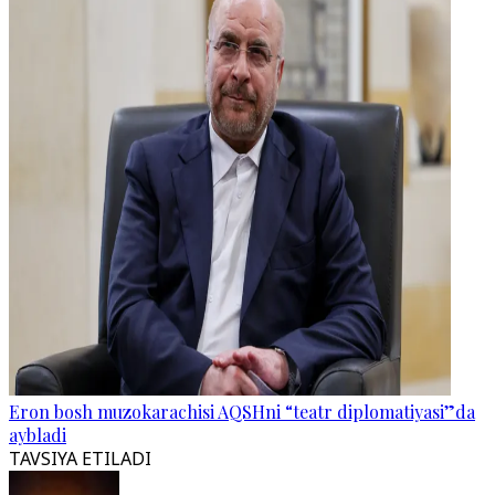
Eron bosh muzokarachisi AQSHni “teatr diplomatiyasi”da
aybladi
TAVSIYA ETILADI