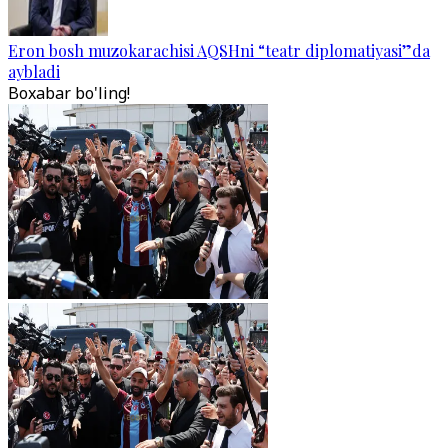
Eron bosh muzokarachisi AQSHni “teatr diplomatiyasi”da
aybladi
Boxabar bo'ling!