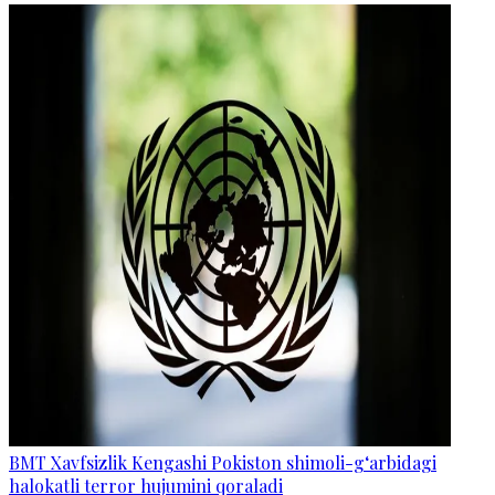
BMT Xavfsizlik Kengashi Pokiston shimoli-g‘arbidagi
halokatli terror hujumini qoraladi