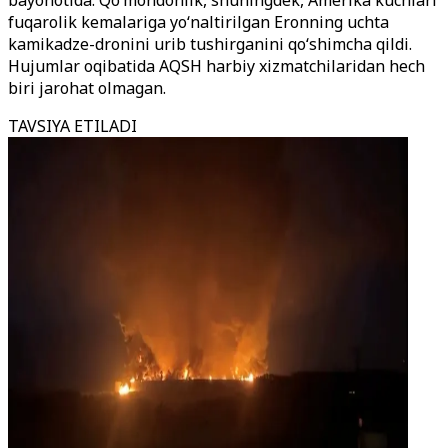
bayonotida. Qo‘mondonlik, shuningdek, Amerika kuchlari
fuqarolik kemalariga yo‘naltirilgan Eronning uchta
kamikadze-dronini urib tushirganini qo‘shimcha qildi.
Hujumlar oqibatida AQSH harbiy xizmatchilaridan hech
biri jarohat olmagan.
TAVSIYA ETILADI