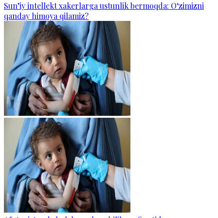
Sun’iy intellekt xakerlarga ustunlik bermoqda: O‘zimizni
qanday himoya qilamiz?