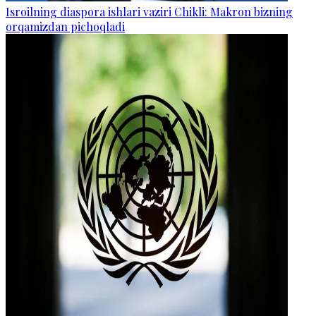
Isroilning diaspora ishlari vaziri Chikli: Makron bizning
orqamizdan pichoqladi