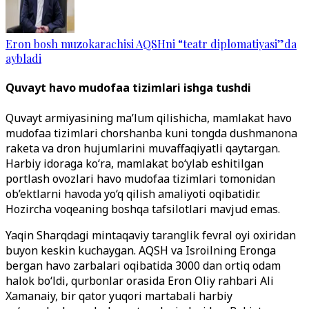
Eron bosh muzokarachisi AQSHni “teatr diplomatiyasi”da
aybladi
Quvayt havo mudofaa tizimlari ishga tushdi
Quvayt armiyasining ma’lum qilishicha, mamlakat havo
mudofaa tizimlari chorshanba kuni tongda dushmanona
raketa va dron hujumlarini muvaffaqiyatli qaytargan.
Harbiy idoraga ko‘ra, mamlakat bo‘ylab eshitilgan
portlash ovozlari havo mudofaa tizimlari tomonidan
ob’ektlarni havoda yo‘q qilish amaliyoti oqibatidir.
Hozircha voqeaning boshqa tafsilotlari mavjud emas.
Yaqin Sharqdagi mintaqaviy taranglik fevral oyi oxiridan
buyon keskin kuchaygan. AQSH va Isroilning Eronga
bergan havo zarbalari oqibatida 3000 dan ortiq odam
halok bo‘ldi, qurbonlar orasida Eron Oliy rahbari Ali
Xamanaiy, bir qator yuqori martabali harbiy