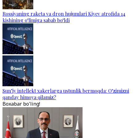
Rossiyaning raketa va dron hujumlari Kiyev atrofida 14
kishining o‘limiga sabab bo‘ldi
Sun’iy intellekt xakerlarga ustunlik bermoqda: O‘zimizni
qanday himoya qilamiz?
Boxabar bo'ling!