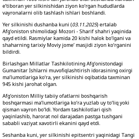
e’tiboran yer silkinishidan ziyon koʻrgan hududlarda
vayronalarni olib tashlash ishlari boshlandi.
Yer silkinishi dushanba kuni (
03.11.2025
) ertalab
Afgʻoniston shimolidagi Mozori - Sharif shahri yaqinida
qayd etildi. Rasmiylar kamida 20 kishi halok boʻlgani va
shaharning tarixiy Moviy jome’ masjidi ziyon koʻrganini
bildirdi.
Birlashgan Millatlar Tashkilotining Afgʻonistondagi
Gumanitar Ishlarni muvofiqlashtirish idorasining oxirgi
ma’lumotlariga koʻra, yer silkinishi oqibatida taxminan
945 kishi jarohat olgan.
Afgʻoniston Milliy tabiiy ofatlarni boshqarish
boshqarmasi ma’lumotlariga koʻra yuzlab uy toʻliq yoki
qisman vayron boʻldi. Yordam tashkilotlari qish
yaqinlashib, harorat nol darajadan pastga tushgani
sababli vaziyat xavotirli ekanini qayd etdi.
Seshanba kuni, yer silkinishi epitsentri yaqinidagi Tangi