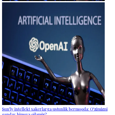
Sun’iy intellekt xakerlarga ustunlik bermoqda: O‘zimizni
qanday himoya qilamiz?