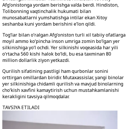
Afgʻonistonga yordam berishga va’da berdi. Hindiston,
Tolibonning vaqtinchalik hukumati bilan
munosabatlarni yumshatishga intilar ekan Xitoy
seshanba kuni yordam berishini e’lon qildi.
Togʻlar bilan oʻralgan Afgʻoniston turli xil tabiiy ofatlarga
moyil ammo koʻpincha inson umriga zomin boʻlgan yer
silkinishiga yoʻl ochdi. Yer silkinishi voqeasida har yili
oʻrtacha 560 kishi halok boʻldi, bu esa taxminan 80
million dollarlik ziyon yetkazdi.
Qurilish sifatining pastligi ham qurbonlar sonini
orttirgan omillardan biridir. Mutaxassislar, yangi binolar
yer silkinishiga chidamli qurilish va mavjud binolarning
choʻkish xavfini kamaytirish uchun mustahkamlanishi
kerakligini tavsiya qilmoqdalar.
TAVSIYA ETILADI