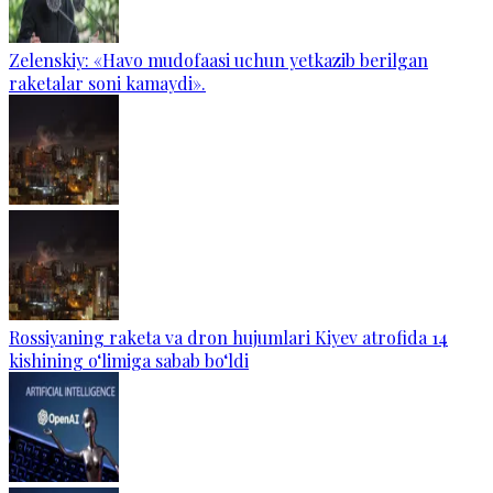
Zelenskiy: «Havo mudofaasi uchun yetkazib berilgan
raketalar soni kamaydi».
Rossiyaning raketa va dron hujumlari Kiyev atrofida 14
kishining o‘limiga sabab bo‘ldi