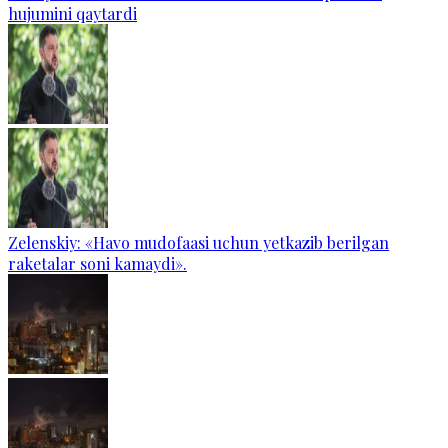
hujumini qaytardi
Zelenskiy: «Havo mudofaasi uchun yetkazib berilgan
raketalar soni kamaydi».