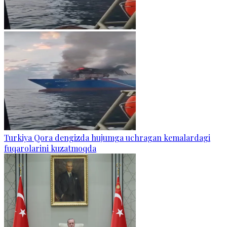
Turkiya Qora dengizda hujumga uchragan kemalardagi
fuqarolarini kuzatmoqda