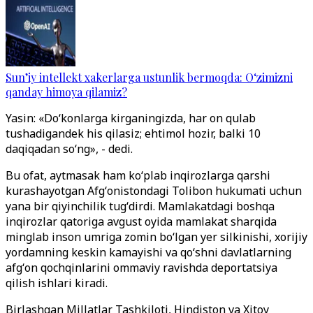
Sun’iy intellekt xakerlarga ustunlik bermoqda: O‘zimizni
qanday himoya qilamiz?
Yasin: «Doʻkonlarga kirganingizda, har on qulab
tushadigandek his qilasiz; ehtimol hozir, balki 10
daqiqadan soʻng», - dedi.
Bu ofat, aytmasak ham koʻplab inqirozlarga qarshi
kurashayotgan Afgʻonistondagi Tolibon hukumati uchun
yana bir qiyinchilik tugʻdirdi. Mamlakatdagi boshqa
inqirozlar qatoriga avgust oyida mamlakat sharqida
minglab inson umriga zomin boʻlgan yer silkinishi, xorijiy
yordamning keskin kamayishi va qoʻshni davlatlarning
afgʻon qochqinlarini ommaviy ravishda deportatsiya
qilish ishlari kiradi.
Birlashgan Millatlar Tashkiloti, Hindiston va Xitoy