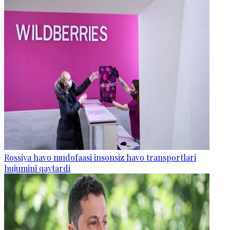
Rossiya havo mudofaasi insonsiz havo transportlari
hujumini qaytardi