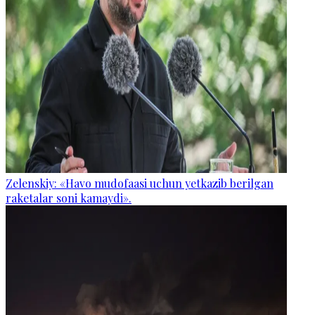
Zelenskiy: «Havo mudofaasi uchun yetkazib berilgan
raketalar soni kamaydi».