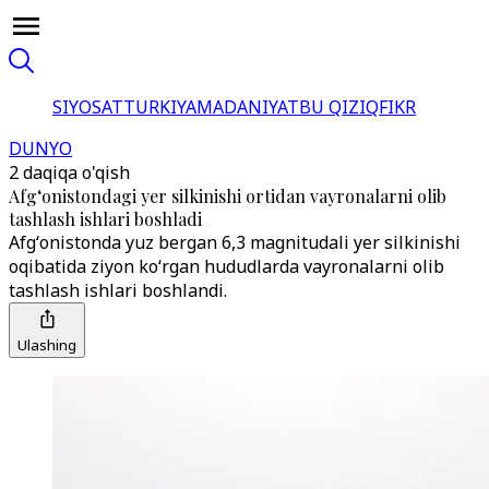
SIYOSAT
TURKIYA
MADANIYAT
BU QIZIQ
FIKR
DUNYO
2 daqiqa o'qish
Afgʻonistondagi yer silkinishi ortidan vayronalarni olib
tashlash ishlari boshladi
Afgʻonistonda yuz bergan 6,3 magnitudali yer silkinishi
oqibatida ziyon koʻrgan hududlarda vayronalarni olib
tashlash ishlari boshlandi.
Ulashing