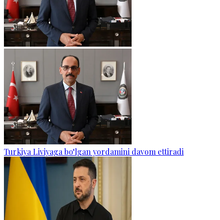
Turkiya Liviyaga bo‘lgan yordamini davom ettiradi