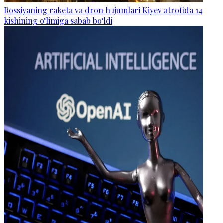
Rossiyaning raketa va dron hujumlari Kiyev atrofida 14
kishining o‘limiga sabab bo‘ldi