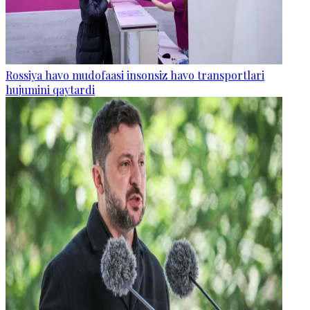
Rossiya havo mudofaasi insonsiz havo transportlari
hujumini qaytardi