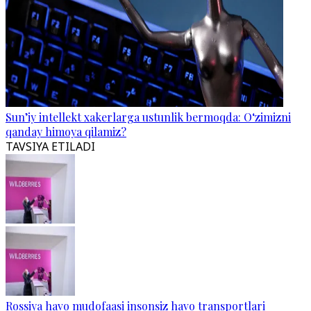
Sun’iy intellekt xakerlarga ustunlik bermoqda: O‘zimizni
qanday himoya qilamiz?
TAVSIYA ETILADI
Rossiya havo mudofaasi insonsiz havo transportlari