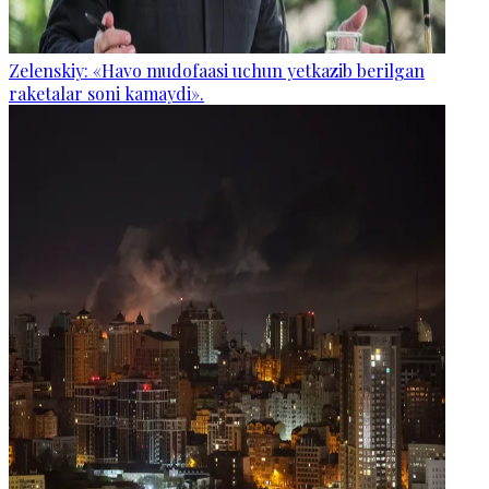
Zelenskiy: «Havo mudofaasi uchun yetkazib berilgan
raketalar soni kamaydi».