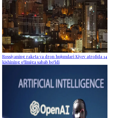
Rossiyaning raketa va dron hujumlari Kiyev atrofida 14
kishining o‘limiga sabab bo‘ldi