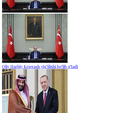
Oliy Harbiy Kengash yig‘ilishi bo‘lib o‘tadi