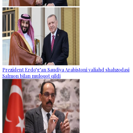
Prezident Erdo‘g‘an Saudiya Arabistoni valiahd shahzodasi
Salmon bilan muloqot qildi