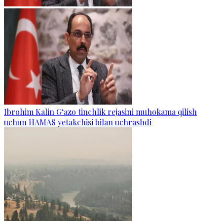
Ibrohim Kalin G‘azo tinchlik rejasini muhokama qilish
uchun HAMAS yetakchisi bilan uchrashdi