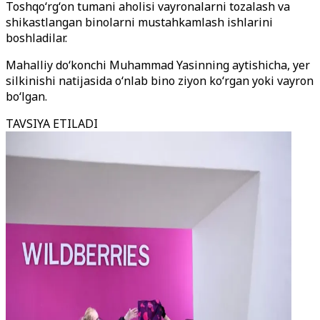
Toshqoʻrgʻon tumani aholisi vayronalarni tozalash va
shikastlangan binolarni mustahkamlash ishlarini
boshladilar.
Mahalliy doʻkonchi Muhammad Yasinning aytishicha, yer
silkinishi natijasida oʻnlab bino ziyon koʻrgan yoki vayron
boʻlgan.
TAVSIYA ETILADI