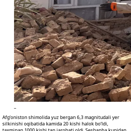
_
Afgʻoniston shimolida yuz bergan 6,3 magnitudali yer
silkinishi oqibatida kamida 20 kishi halok boʻldi,
taxminan 1000 kishi tan jarohati oldi. Seshanba kunidan