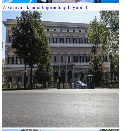
Zaxarova Ukraina hujumi haqida gapirdi