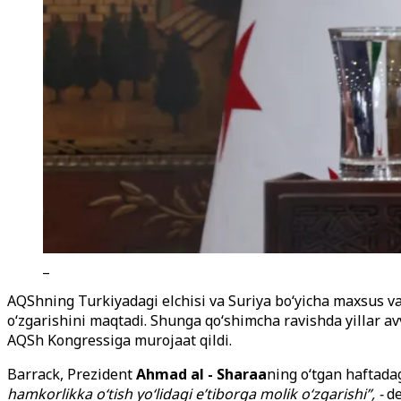
_
AQShning Turkiyadagi elchisi va Suriya bo‘yicha maxsus va
o‘zgarishini maqtadi. Shunga qo‘shimcha ravishda yillar av
AQSh Kongressiga murojaat qildi.
Barrack, Prezident
Ahmad al - Sharaa
ning o‘tgan haftada
hamkorlikka o‘tish yo‘lidagi e’tiborga molik o‘zgarishi”, -
de