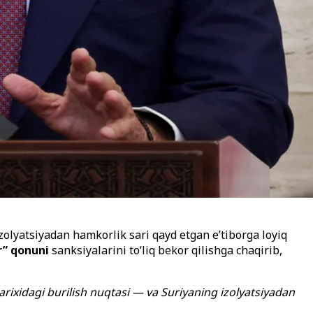
olyatsiyadan hamkorlik sari qayd etgan e’tiborga loyiq
r” qonuni
sanksiyalarini to‘liq bekor qilishga chaqirib,
arixidagi burilish nuqtasi — va Suriyaning izolyatsiyadan