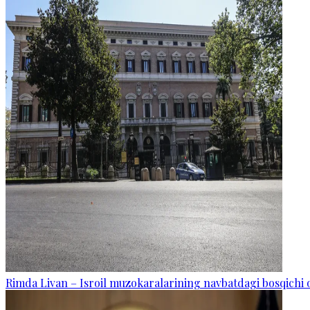
Rimda Livan – Isroil muzokaralarining navbatdagi bosqichi o‘