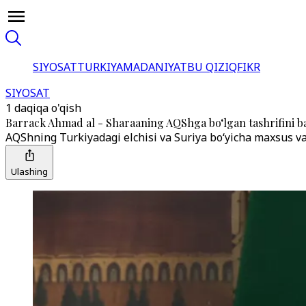
SIYOSAT
TURKIYA
MADANIYAT
BU QIZIQ
FIKR
SIYOSAT
1 daqiqa o'qish
Barrack Ahmad al - Sharaaning AQShga bo‘lgan tashrifini b
AQShning Turkiyadagi elchisi va Suriya bo‘yicha maxsus va
Ulashing