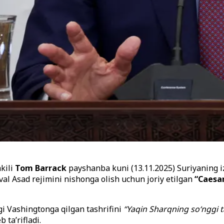
kili
Tom Barrack
payshanba kuni (13.11.2025) Suriyaning iz
val Asad rejimini nishonga olish uchun joriy etilgan
“Caesa
gi Vashingtonga qilgan tashrifini
“Yaqin Sharqning so‘nggi t
b ta’rifladi.