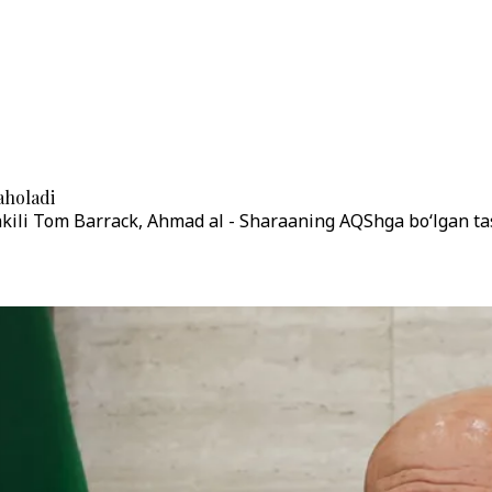
aholadi
kili Tom Barrack, Ahmad al - Sharaaning AQShga bo‘lgan tas