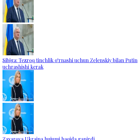
Sibiga: Tezroq tinchlik o‘rnashi uchun Zelenskiy bilan Putin
uchrashishi kerak
Zaxarova Ukraina hujumi haqida gapirdi