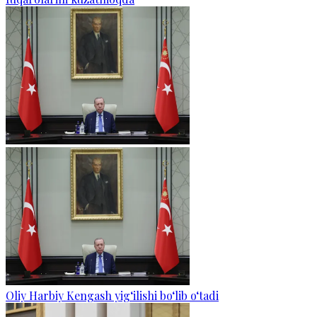
Oliy Harbiy Kengash yig‘ilishi bo‘lib o‘tadi