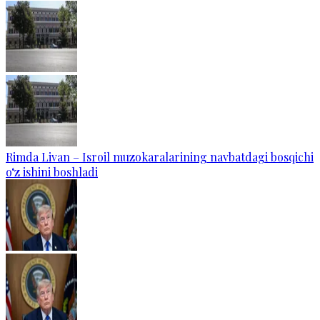
Rimda Livan – Isroil muzokaralarining navbatdagi bosqichi
o‘z ishini boshladi