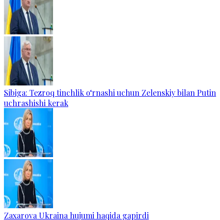
Sibiga: Tezroq tinchlik o‘rnashi uchun Zelenskiy bilan Putin
uchrashishi kerak
Zaxarova Ukraina hujumi haqida gapirdi