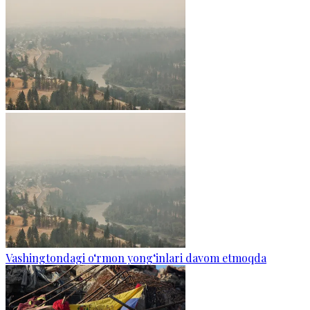
Vashingtondagi o‘rmon yong‘inlari davom etmoqda