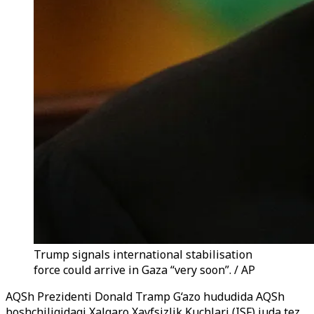
Trump signals international stabilisation
force could arrive in Gaza “very soon”. / AP
AQSh Prezidenti Donald Tramp G‘azo hududida AQSh
boshchiligidagi Xalqaro Xavfsizlik Kuchlari (ISF) juda tez