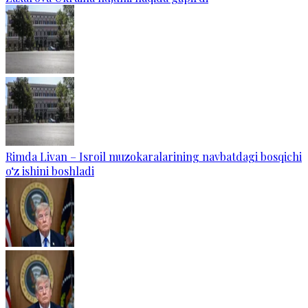
Rimda Livan – Isroil muzokaralarining navbatdagi bosqichi
o‘z ishini boshladi