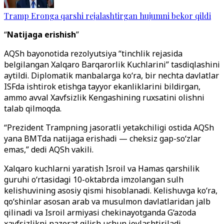
Tramp Eronga qarshi rejalashtirgan hujumni bekor qildi
“
Natijaga erishish
”
AQSh bayonotida rezolyutsiya “tinchlik rejasida
belgilangan Xalqaro Barqarorlik Kuchlarini” tasdiqlashini
aytildi. Diplomatik manbalarga ko‘ra, bir nechta davlatlar
ISFda ishtirok etishga tayyor ekanliklarini bildirgan,
ammo avval Xavfsizlik Kengashining ruxsatini olishni
talab qilmoqda.
“Prezident Trampning jasoratli yetakchiligi ostida AQSh
yana BMTda natijaga erishadi — cheksiz gap-so‘zlar
emas,” dedi AQSh vakili.
Xalqaro kuchlarni yaratish Isroil va Hamas qarshilik
guruhi o‘rtasidagi 10-oktabrda imzolangan sulh
kelishuvining asosiy qismi hisoblanadi. Kelishuvga ko‘ra,
qo‘shinlar asosan arab va musulmon davlatlaridan jalb
qilinadi va Isroil armiyasi chekinayotganda G‘azoda
xavfsizlikni nazorat qilish uchun joylashtiriladi.