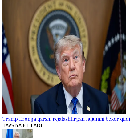
Tramp Eronga qarshi rejalashtirgan hujumni bekor qildi
TAVSIYA ETILADI