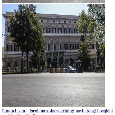
Rimda Livan – Isroil muzokaralarining navbatdagi bosqichi