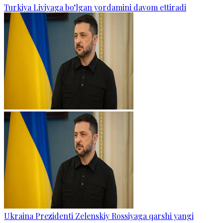
Turkiya Liviyaga bo‘lgan yordamini davom ettiradi
Ukraina Prezidenti Zelenskiy Rossiyaga qarshi yangi