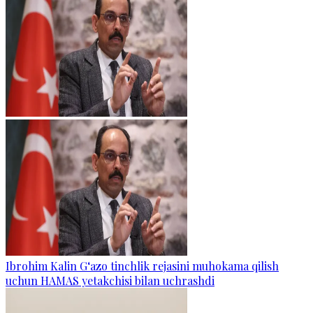
Ibrohim Kalin G‘azo tinchlik rejasini muhokama qilish
uchun HAMAS yetakchisi bilan uchrashdi