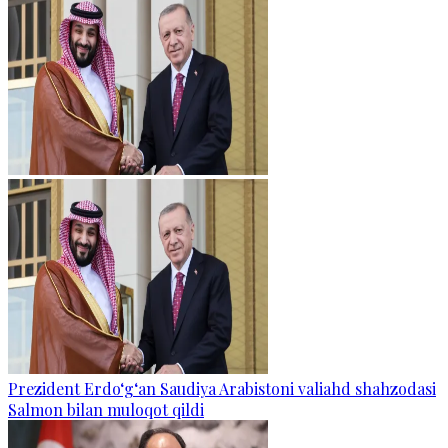
Prezident Erdo‘g‘an Saudiya Arabistoni valiahd shahzodasi
Salmon bilan muloqot qildi