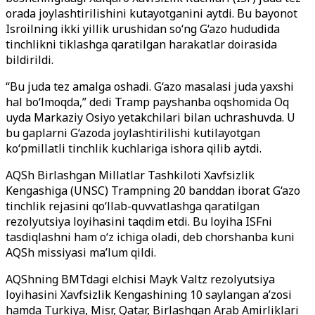
orada joylashtirilishini kutayotganini aytdi. Bu bayonot
Isroilning ikki yillik urushidan so‘ng G‘azo hududida
tinchlikni tiklashga qaratilgan harakatlar doirasida
bildirildi.
“Bu juda tez amalga oshadi. G‘azo masalasi juda yaxshi
hal bo‘lmoqda,” dedi Tramp payshanba oqshomida Oq
uyda Markaziy Osiyo yetakchilari bilan uchrashuvda. U
bu gaplarni G‘azoda joylashtirilishi kutilayotgan
ko‘pmillatli tinchlik kuchlariga ishora qilib aytdi.
AQSh Birlashgan Millatlar Tashkiloti Xavfsizlik
Kengashiga (UNSC) Trampning 20 banddan iborat G‘azo
tinchlik rejasini qo‘llab-quvvatlashga qaratilgan
rezolyutsiya loyihasini taqdim etdi. Bu loyiha ISFni
tasdiqlashni ham o‘z ichiga oladi, deb chorshanba kuni
AQSh missiyasi ma’lum qildi.
AQShning BMTdagi elchisi Mayk Valtz rezolyutsiya
loyihasini Xavfsizlik Kengashining 10 saylangan a’zosi
hamda Turkiya, Misr, Qatar, Birlashgan Arab Amirliklari