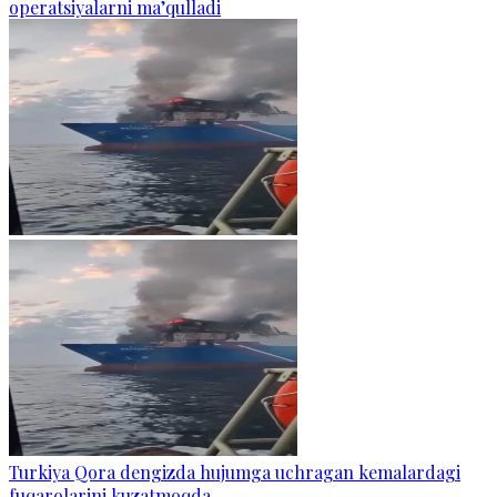
operatsiyalarni ma’qulladi
Turkiya Qora dengizda hujumga uchragan kemalardagi
fuqarolarini kuzatmoqda