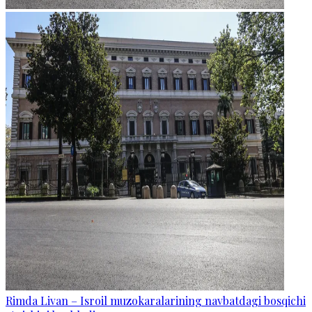
Rimda Livan – Isroil muzokaralarining navbatdagi bosqichi