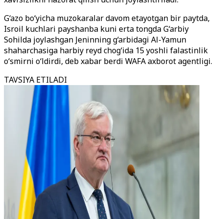
G‘azo bo‘yicha muzokaralar davom etayotgan bir paytda,
Isroil kuchlari payshanba kuni erta tongda G‘arbiy
Sohilda joylashgan Jeninning g‘arbidagi Al-Yamun
shaharchasiga harbiy reyd chog‘ida 15 yoshli falastinlik
o‘smirni o‘ldirdi, deb xabar berdi WAFA axborot agentligi.
TAVSIYA ETILADI