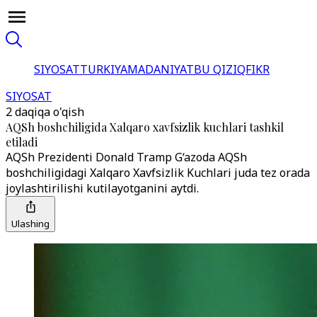
SIYOSAT
TURKIYA
MADANIYAT
BU QIZIQ
FIKR
SIYOSAT
2 daqiqa o'qish
AQSh boshchiligida Xalqaro xavfsizlik kuchlari tashkil
etiladi
AQSh Prezidenti Donald Tramp G‘azoda AQSh
boshchiligidagi Xalqaro Xavfsizlik Kuchlari juda tez orada
joylashtirilishi kutilayotganini aytdi.
Ulashing