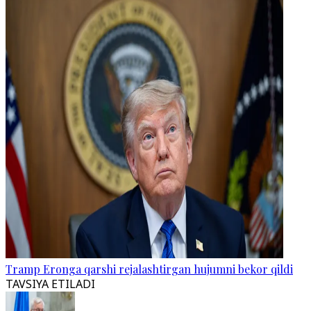
Tramp Eronga qarshi rejalashtirgan hujumni bekor qildi
TAVSIYA ETILADI