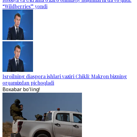
“Wildberries” yondi
Isroilning diaspora ishlari vaziri Chikli: Makron bizning
orqamizdan pichoqladi
Boxabar bo'ling!