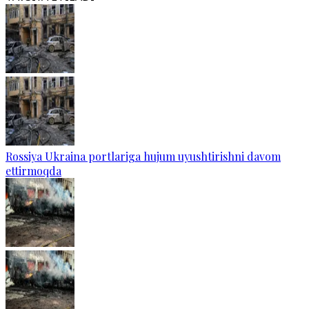
Rossiya Ukraina portlariga hujum uyushtirishni davom
ettirmoqda