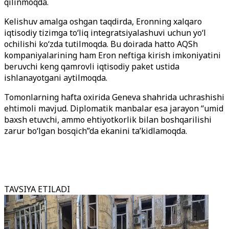
qilinmoqda.
Kelishuv amalga oshgan taqdirda, Eronning xalqaro
iqtisodiy tizimga to‘liq integratsiyalashuvi uchun yo‘l
ochilishi ko‘zda tutilmoqda. Bu doirada hatto AQSh
kompaniyalarining ham Eron neftiga kirish imkoniyatini
beruvchi keng qamrovli iqtisodiy paket ustida
ishlanayotgani aytilmoqda.
Tomonlarning hafta oxirida Geneva shahrida uchrashishi
ehtimoli mavjud. Diplomatik manbalar esa jarayon “umid
baxsh etuvchi, ammo ehtiyotkorlik bilan boshqarilishi
zarur bo‘lgan bosqich”da ekanini ta’kidlamoqda.
TAVSIYA ETILADI