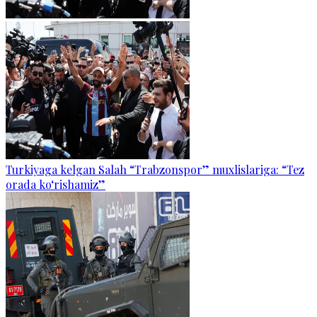
Turkiyaga kelgan Salah “Trabzonspor” muxlislariga: “Tez
orada ko‘rishamiz”