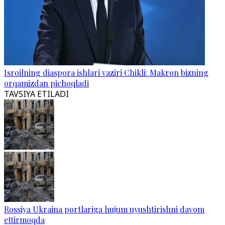
Isroilning diaspora ishlari vaziri Chikli: Makron bizning
orqamizdan pichoqladi
TAVSIYA ETILADI
Rossiya Ukraina portlariga hujum uyushtirishni davom
ettirmoqda