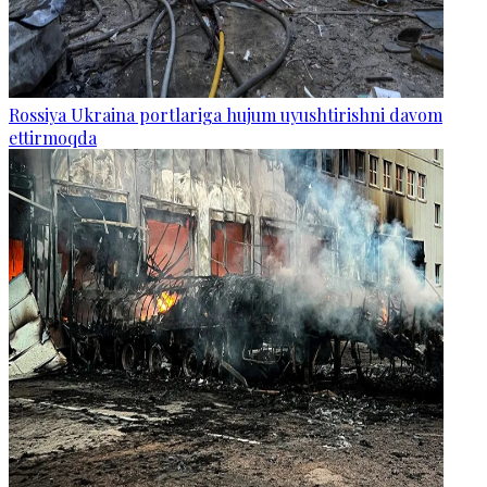
Rossiya Ukraina portlariga hujum uyushtirishni davom
ettirmoqda