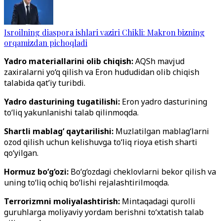
Isroilning diaspora ishlari vaziri Chikli: Makron bizning
orqamizdan pichoqladi
Yadro materiallarini olib chiqish:
AQSh mavjud
zaxiralarni yo‘q qilish va Eron hududidan olib chiqish
talabida qat’iy turibdi.
Yadro dasturining tugatilishi:
Eron yadro dasturining
to‘liq yakunlanishi talab qilinmoqda.
Shartli mablag‘ qaytarilishi:
Muzlatilgan mablag‘larni
ozod qilish uchun kelishuvga to‘liq rioya etish sharti
qo‘yilgan.
Hormuz bo‘g‘ozi:
Bo‘g‘ozdagi cheklovlarni bekor qilish va
uning to‘liq ochiq bo‘lishi rejalashtirilmoqda.
Terrorizmni moliyalashtirish:
Mintaqadagi qurolli
guruhlarga moliyaviy yordam berishni to‘xtatish talab