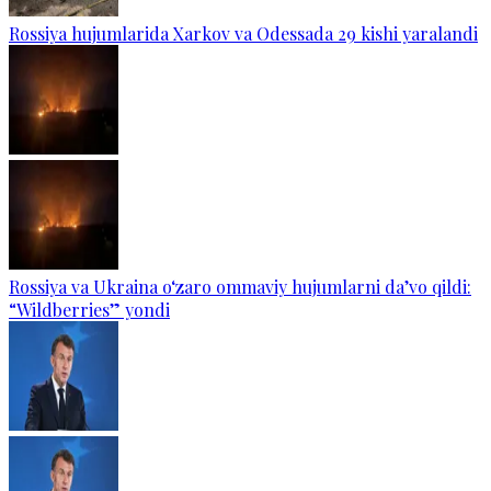
Rossiya hujumlarida Xarkov va Odessada 29 kishi yaralandi
Rossiya va Ukraina o‘zaro ommaviy hujumlarni da’vo qildi:
“Wildberries” yondi