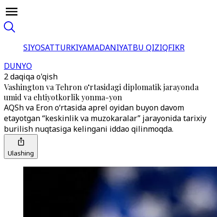
SIYOSAT
TURKIYA
MADANIYAT
BU QIZIQ
FIKR
DUNYO
2 daqiqa o'qish
Vashington va Tehron o‘rtasidagi diplomatik jarayonda
umid va ehtiyotkorlik yonma-yon
AQSh va Eron o‘rtasida aprel oyidan buyon davom
etayotgan “keskinlik va muzokaralar” jarayonida tarixiy
burilish nuqtasiga kelingani iddao qilinmoqda.
Ulashing