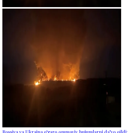
Rossiya va Ukraina o‘zaro ommaviy hujumlarni da’vo qildi: