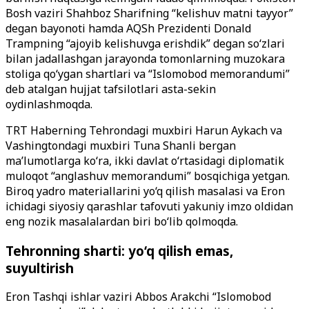
Bosh vaziri Shahboz Sharifning “kelishuv matni tayyor”
degan bayonoti hamda AQSh Prezidenti Donald
Trampning “ajoyib kelishuvga erishdik” degan so‘zlari
bilan jadallashgan jarayonda tomonlarning muzokara
stoliga qo‘ygan shartlari va “Islomobod memorandumi”
deb atalgan hujjat tafsilotlari asta-sekin
oydinlashmoqda.
TRT Haberning Tehrondagi muxbiri Harun Aykach va
Vashingtondagi muxbiri Tuna Shanli bergan
ma’lumotlarga ko‘ra, ikki davlat o‘rtasidagi diplomatik
muloqot “anglashuv memorandumi” bosqichiga yetgan.
Biroq yadro materiallarini yo‘q qilish masalasi va Eron
ichidagi siyosiy qarashlar tafovuti yakuniy imzo oldidan
eng nozik masalalardan biri bo‘lib qolmoqda.
Tehronning sharti: yo‘q qilish emas,
suyultirish
Eron Tashqi ishlar vaziri Abbos Arakchi “Islomobod