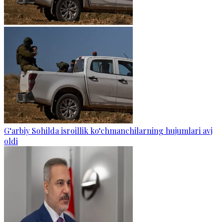
G‘arbiy Sohilda isroillik ko‘chmanchilarning hujumlari avj
oldi