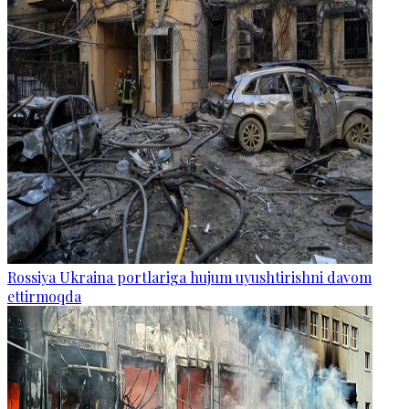
Rossiya Ukraina portlariga hujum uyushtirishni davom
ettirmoqda