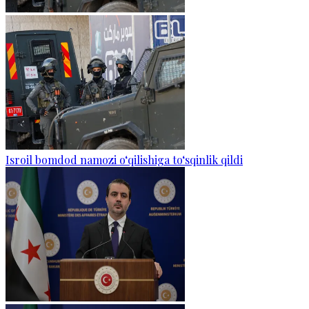
Isroil bomdod namozi o‘qilishiga to‘sqinlik qildi