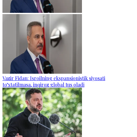
Vazir Fidan: Isroilning ekspansionistik siyosati
to‘xtatilmasa, inqiroz global tus oladi