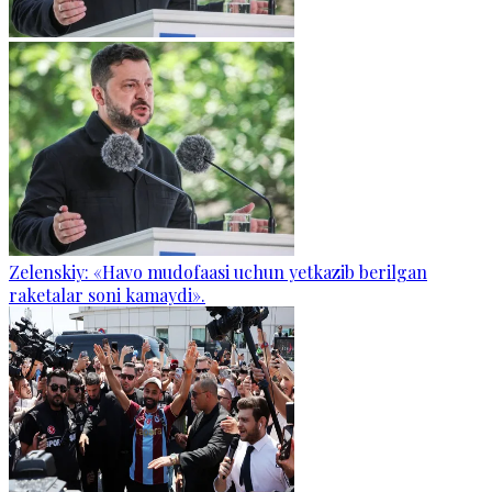
Zelenskiy: «Havo mudofaasi uchun yetkazib berilgan
raketalar soni kamaydi».