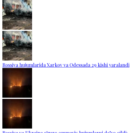
Rossiya hujumlarida Xarkov va Odessada 29 kishi yaralandi
Rossiya va Ukraina o‘zaro ommaviy hujumlarni da’vo qildi: