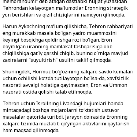
memorandumi” deb atagan dastlabki hujjat yuzasidan
Tehrondan kelayotgan ma’lumotlar Eronning strategik
yon berishlari va qizil chiziqlarini namoyon qilmoqda.
Harun Aykachning ma’lum qilishicha, Tehron rahbariyati
eng murakkab masala bo‘lgan yadro muammosini
keyingi bosqichga qoldirishga rozi bo‘lgan. Eron
boyitilgan uranning mamlakat tashqarisiga olib
chiqilishiga qat’iy qarshi chiqib, buning o‘rniga mavjud
zaxiralarni “suyultirish” usulini taklif qilmoqda.
Shuningdek, Hormuz bo‘g‘ozining xalqaro savdo kemalari
uchun ochilishi ko‘zda tutilayotgan bo‘lsa-da, xavfsizlik
nazorati avvalgi holatiga qaytmasdan, Eron va Ummon
nazorati ostida qolishi talab etilmoqda.
Tehron uchun Isroilning Livandagi hujumlari hamda
mintaqadagi boshqa mojarolarni to‘xtatish ustuvor
masalalar qatorida turibdi. Jarayon doirasida Eronning
xalqaro tizimda muzlatib qo‘yilgan aktivlarini qaytarish
ham maqsad qilinmoqda.