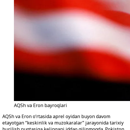
AQSh va Eron bayroqlari
AQSh va Eron o‘rtasida aprel oyidan buyon davom
etayotgan “keskinlik va muzokaralar” jarayonida tarixiy
burilish nuqtasiga kelingani iddao qilinmoqda. Pokiston