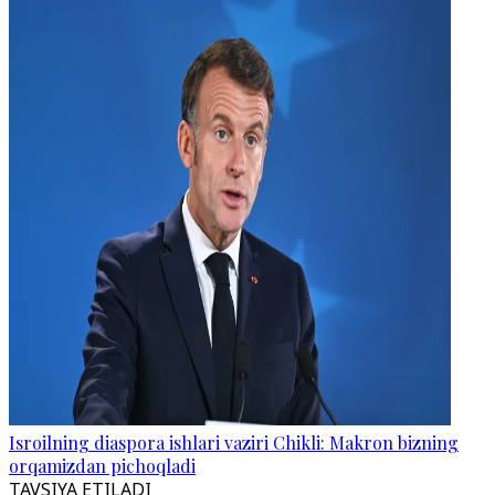
Isroilning diaspora ishlari vaziri Chikli: Makron bizning
orqamizdan pichoqladi
TAVSIYA ETILADI