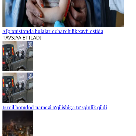
Afg‘onistonda bolalar ocharchilik xavfi ostida
TAVSIYA ETILADI
Isroil bomdod namozi o‘qilishiga to‘sqinlik qildi