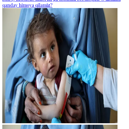
qanday himoya qilamiz?