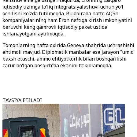
iqtisodiy tizimga to‘liq integratsiyalashuvi uchun yo‘l
ochilishi ko‘zda tutilmoqda. Bu doirada hatto AQSh
kompaniyalarining ham Eron neftiga kirish imkoniyatini
beruvchi keng qamrovli iqtisodiy paket ustida
ishlanayotgani aytilmoqda.
Tomonlarning hafta oxirida Geneva shahrida uchrashishi
ehtimoli mavjud. Diplomatik manbalar esa jarayon “umid
baxsh etuvchi, ammo ehtiyotkorlik bilan boshqarilishi
zarur bo‘lgan bosqich”da ekanini ta’kidlamoqda.
TAVSIYA ETILADI