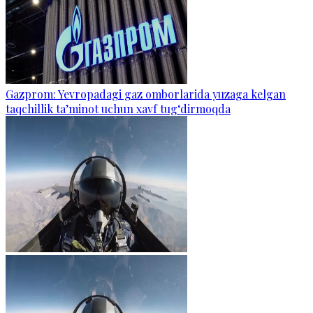
Gazprom: Yevropadagi gaz omborlarida yuzaga kelgan
taqchillik ta’minot uchun xavf tug‘dirmoqda