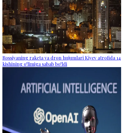
Rossiyaning raketa va dron hujumlari Kiyev atrofida 14
kishining o‘limiga sabab bo‘ldi