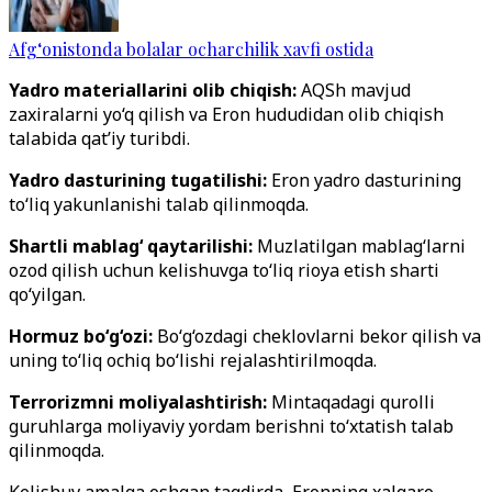
Afg‘onistonda bolalar ocharchilik xavfi ostida
Yadro materiallarini olib chiqish:
AQSh mavjud
zaxiralarni yo‘q qilish va Eron hududidan olib chiqish
talabida qat’iy turibdi.
Yadro dasturining tugatilishi:
Eron yadro dasturining
to‘liq yakunlanishi talab qilinmoqda.
Shartli mablag‘ qaytarilishi:
Muzlatilgan mablag‘larni
ozod qilish uchun kelishuvga to‘liq rioya etish sharti
qo‘yilgan.
Hormuz bo‘g‘ozi:
Bo‘g‘ozdagi cheklovlarni bekor qilish va
uning to‘liq ochiq bo‘lishi rejalashtirilmoqda.
Terrorizmni moliyalashtirish:
Mintaqadagi qurolli
guruhlarga moliyaviy yordam berishni to‘xtatish talab
qilinmoqda.
Kelishuv amalga oshgan taqdirda, Eronning xalqaro