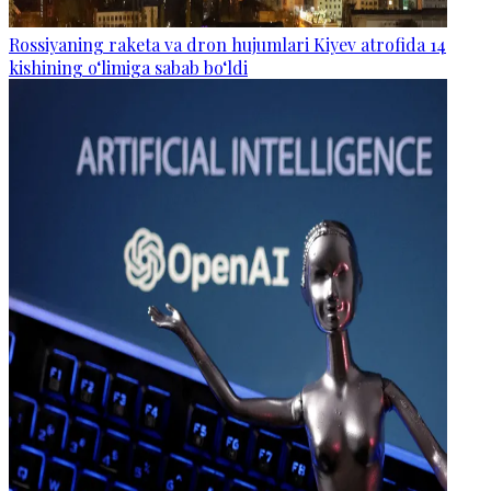
Rossiyaning raketa va dron hujumlari Kiyev atrofida 14
kishining o‘limiga sabab bo‘ldi