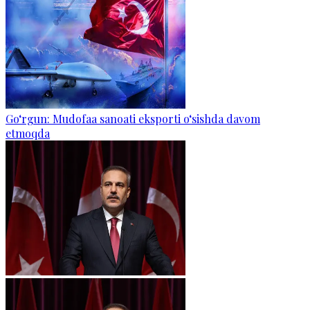
Go‘rgun: Mudofaa sanoati eksporti o‘sishda davom
etmoqda