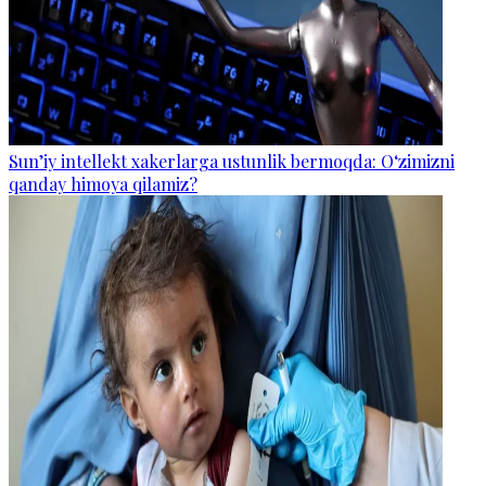
Sun’iy intellekt xakerlarga ustunlik bermoqda: O‘zimizni
qanday himoya qilamiz?