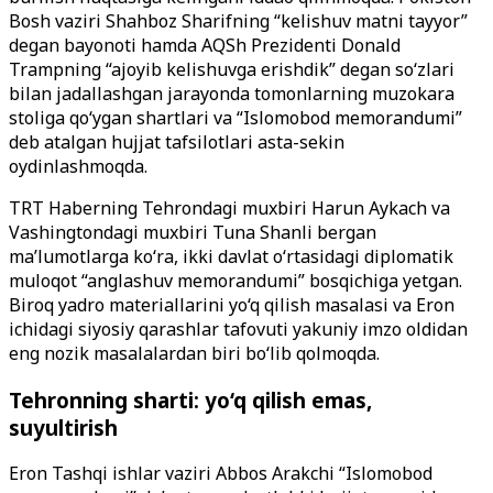
Bosh vaziri Shahboz Sharifning “kelishuv matni tayyor”
degan bayonoti hamda AQSh Prezidenti Donald
Trampning “ajoyib kelishuvga erishdik” degan so‘zlari
bilan jadallashgan jarayonda tomonlarning muzokara
stoliga qo‘ygan shartlari va “Islomobod memorandumi”
deb atalgan hujjat tafsilotlari asta-sekin
oydinlashmoqda.
TRT Haberning Tehrondagi muxbiri Harun Aykach va
Vashingtondagi muxbiri Tuna Shanli bergan
ma’lumotlarga ko‘ra, ikki davlat o‘rtasidagi diplomatik
muloqot “anglashuv memorandumi” bosqichiga yetgan.
Biroq yadro materiallarini yo‘q qilish masalasi va Eron
ichidagi siyosiy qarashlar tafovuti yakuniy imzo oldidan
eng nozik masalalardan biri bo‘lib qolmoqda.
Tehronning sharti: yo‘q qilish emas,
suyultirish
Eron Tashqi ishlar vaziri Abbos Arakchi “Islomobod