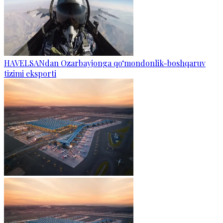
HAVELSANdan Ozarbayjonga qo‘mondonlik-boshqaruv
tizimi eksporti