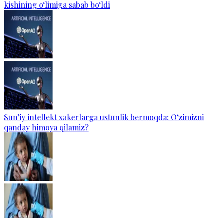
kishining o‘limiga sabab bo‘ldi
Sun’iy intellekt xakerlarga ustunlik bermoqda: O‘zimizni
qanday himoya qilamiz?