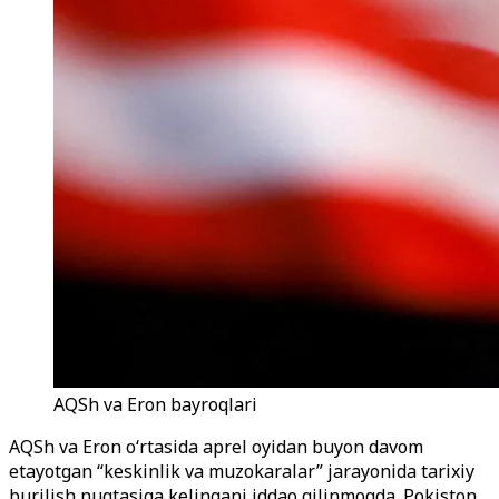
AQSh va Eron bayroqlari
AQSh va Eron o‘rtasida aprel oyidan buyon davom
etayotgan “keskinlik va muzokaralar” jarayonida tarixiy
burilish nuqtasiga kelingani iddao qilinmoqda. Pokiston