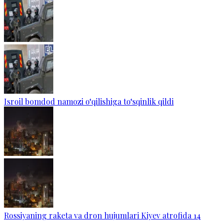
Isroil bomdod namozi o‘qilishiga to‘sqinlik qildi
Rossiyaning raketa va dron hujumlari Kiyev atrofida 14