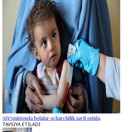
Afg‘onistonda bolalar ocharchilik xavfi ostida
TAVSIYA ETILADI