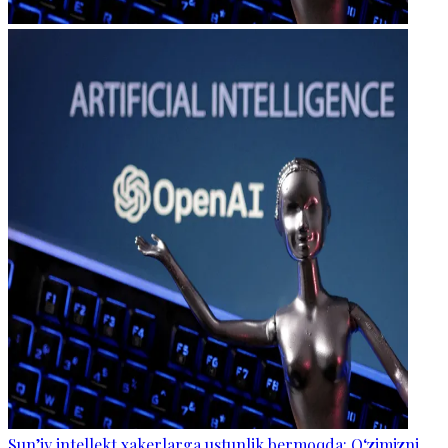
Sun’iy intellekt xakerlarga ustunlik bermoqda: O‘zimizni