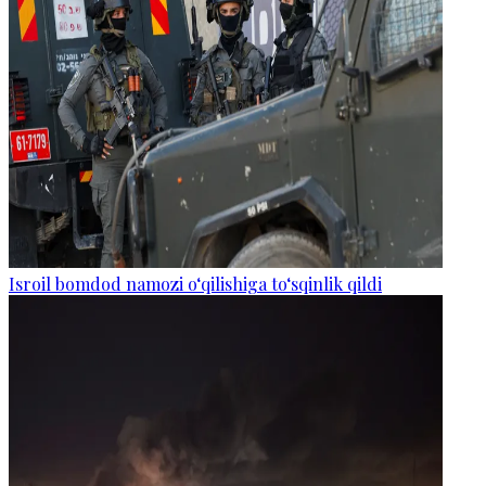
Isroil bomdod namozi o‘qilishiga to‘sqinlik qildi