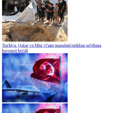
Turkiya, Qatar va Misr G‘azo masalasi ustidan qo‘shma
bayonot berdi