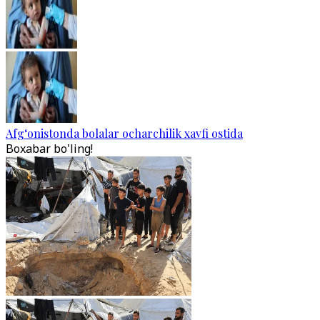
Afg‘onistonda bolalar ocharchilik xavfi ostida
Boxabar bo'ling!