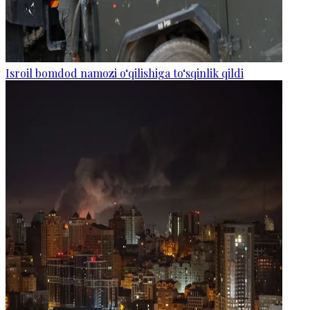
Isroil bomdod namozi o‘qilishiga to‘sqinlik qildi