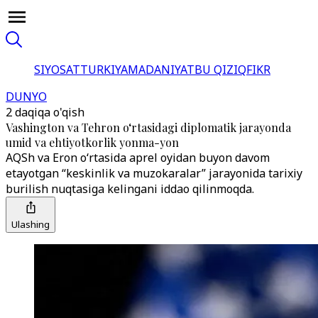
SIYOSAT
TURKIYA
MADANIYAT
BU QIZIQ
FIKR
DUNYO
2 daqiqa o'qish
Vashington va Tehron o‘rtasidagi diplomatik jarayonda
umid va ehtiyotkorlik yonma-yon
AQSh va Eron o‘rtasida aprel oyidan buyon davom
etayotgan “keskinlik va muzokaralar” jarayonida tarixiy
burilish nuqtasiga kelingani iddao qilinmoqda.
Ulashing