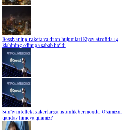
Rossiyaning raketa va dron hujumlari Kiyev atrofida 14
kishining o‘limiga sabab bo‘ldi
Sun’iy intellekt xakerlarga ustunlik bermoqda: O‘zimizni
qanday himoya qilamiz?