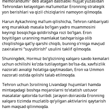
memorandumi” deb atagan dastlabki hujjat yuzasidan
Tehrondan kelayotgan ma’lumotlar Eronning strategik
yon berishlari va qizil chiziqlarini namoyon qilmoqda.
Harun Aykachning ma’lum qilishicha, Tehron rahbariyati
eng murakkab masala bo‘lgan yadro muammosini
keyingi bosqichga qoldirishga rozi bo‘lgan. Eron
boyitilgan uranning mamlakat tashqarisiga olib
chiqilishiga qat’iy qarshi chiqib, buning o‘rniga mavjud
zaxiralarni “suyultirish” usulini taklif qilmoqda.
Shuningdek, Hormuz bo‘g‘ozining xalqaro savdo kemalari
uchun ochilishi ko‘zda tutilayotgan bo‘lsa-da, xavfsizlik
nazorati avvalgi holatiga qaytmasdan, Eron va Ummon
nazorati ostida qolishi talab etilmoqda.
Tehron uchun Isroilning Livandagi hujumlari hamda
mintaqadagi boshqa mojarolarni to‘xtatish ustuvor
masalalar qatorida turibdi. Jarayon doirasida Eronning
xalqaro tizimda muzlatib qo‘yilgan aktivlarini qaytarish
ham maqsad qilinmoqda.