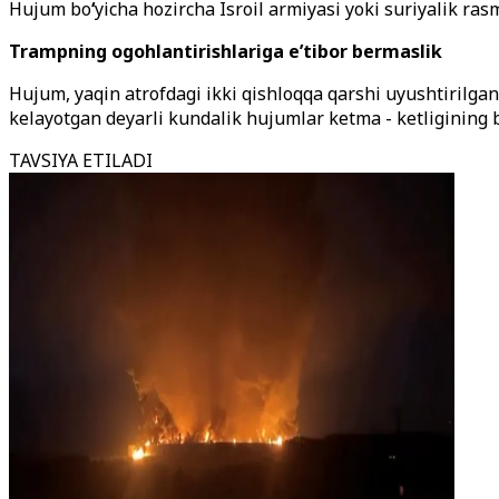
Hujum bo
‘
yicha hozircha Isroil armiyasi yoki suriyalik ra
Trampning ogohlantirishlariga e’tibor bermaslik
Hujum, yaqin atrofdagi ikki qishloqqa qarshi uyushtirilga
kelayotgan deyarli kundalik hujumlar ketma - ketligining b
TAVSIYA ETILADI