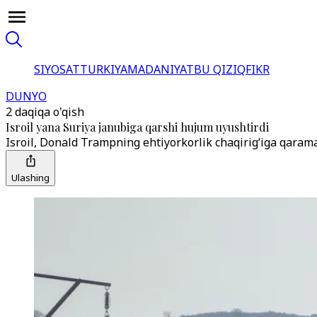
SIYOSAT
TURKIYA
MADANIYAT
BU QIZIQ
FIKR
DUNYO
2 daqiqa o'qish
Isroil yana Suriya janubiga qarshi hujum uyushtirdi
Isroil, Donald Trampning ehtiyorkorlik chaqirig‘iga qaram
Ulashing