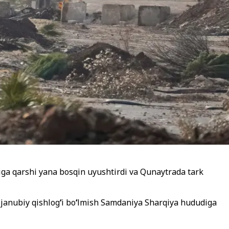
iga qarshi yana bosqin uyushtirdi va Qunaytrada tark
janubiy qishlog
‘
i bo
‘
lmish Samdaniya Sharqiya hududiga