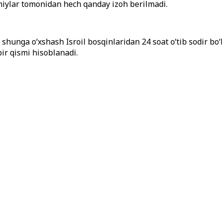
smiylar tomonidan hech qanday izoh berilmadi.
n shunga o
‘
xshash Isroil bosqinlaridan 24 soat o
‘tib
sodir bo
ir qismi hisoblanadi.