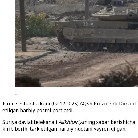
_
Isroil seshanba kuni (02.12.2025) AQSh Prezidenti Donald 
etilgan harbiy postni portlatdi.
Suriya davlat telekanali
Alikhbariya
ning xabar berishicha, 
kirib borib, tark etilgan harbiy nuqtani vayron qilgan.