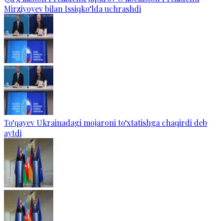
Mirziyoyev bilan Issiqko‘lda uchrashdi
To‘qayev Ukrainadagi mojaroni to‘xtatishga chaqirdi deb
aytdi