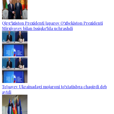
Qirg‘iziston Prezidenti Japarov O‘zbekiston Prezidenti
Mirziyoyev bilan Issiqko‘lda uchrashdi
To‘qayev Ukrainadagi mojaroni to‘xtatishga chaqirdi deb
aytdi