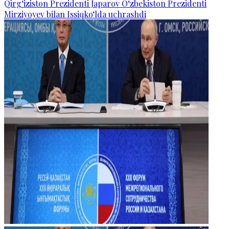
Qirg‘iziston Prezidenti Japarov O‘zbekiston Prezidenti
Mirziyoyev bilan Issiqko‘lda uchrashdi