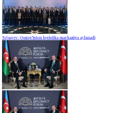
To‘qayev: Qozog‘iston logistika markaziga aylanadi