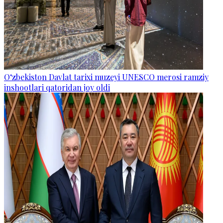
O‘zbekiston Davlat tarixi muzeyi UNESCO merosi ramziy
inshootlari qatoridan joy oldi