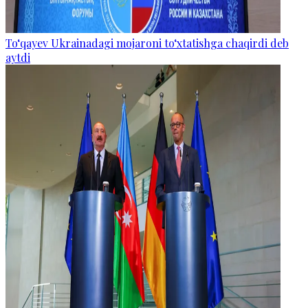
To‘qayev Ukrainadagi mojaroni to‘xtatishga chaqirdi deb
aytdi