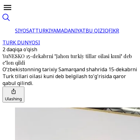
SIYOSAT
TURKIYA
MADANIYAT
BU QIZIQ
FIKR
TURK DUNYOSI
2 daqiqa o'qish
YuNESKO 15-dekabrni "Jahon turkiy tillar oilasi kuni" deb
eʼlon qildi
O‘zbekistonning tarixiy Samarqand shahrida 15-dekabrni
Turk tillari oilasi kuni deb belgilash to'g'risida qaror
qabul qilindi.
Ulashing