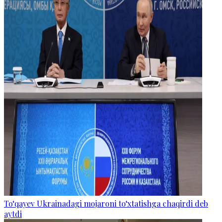
To‘qayev Ukrainadagi mojaroni to‘xtatishga chaqirdi deb
aytdi