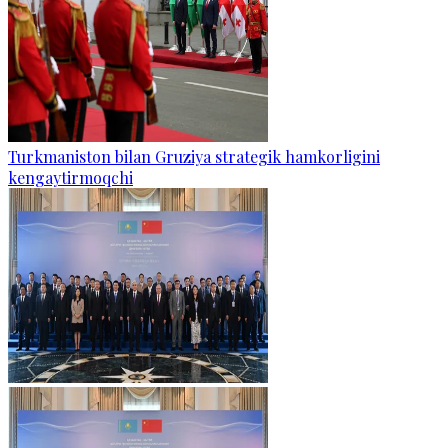
Turkmaniston bilan Gruziya strategik hamkorligini
kengaytirmoqchi