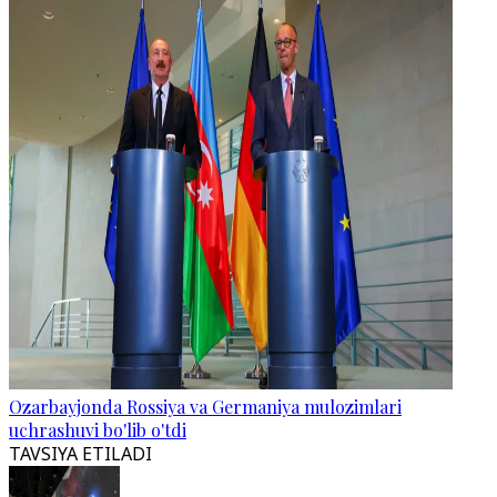
Ozarbayjonda Rossiya va Germaniya mulozimlari
uchrashuvi bo'lib o'tdi
TAVSIYA ETILADI