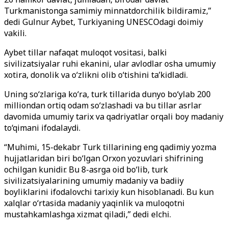
Turkmanistonga samimiy minnatdorchilik bildiramiz,”
dedi Gulnur Aybet, Turkiyaning UNESCOdagi doimiy
vakili.
Aybet tillar nafaqat muloqot vositasi, balki
sivilizatsiyalar ruhi ekanini, ular avlodlar osha umumiy
xotira, donolik va o‘zlikni olib o‘tishini ta’kidladi.
Uning so‘zlariga ko‘ra, turk tillarida dunyo bo‘ylab 200
milliondan ortiq odam so‘zlashadi va bu tillar asrlar
davomida umumiy tarix va qadriyatlar orqali boy madaniy
to‘qimani ifodalaydi.
“Muhimi, 15-dekabr Turk tillarining eng qadimiy yozma
hujjatlaridan biri bo‘lgan Orxon yozuvlari shifrining
ochilgan kunidir. Bu 8-asrga oid bo‘lib, turk
sivilizatsiyalarining umumiy madaniy va badiiy
boyliklarini ifodalovchi tarixiy kun hisoblanadi. Bu kun
xalqlar o‘rtasida madaniy yaqinlik va muloqotni
mustahkamlashga xizmat qiladi,” dedi elchi.