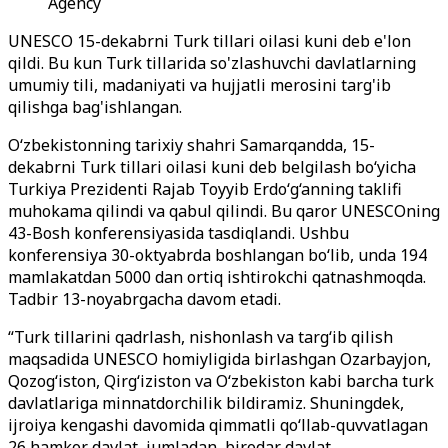
Agency
UNESCO 15-dekabrni Turk tillari oilasi kuni deb e'lon
qildi. Bu kun Turk tillarida so'zlashuvchi davlatlarning
umumiy tili, madaniyati va hujjatli merosini targ'ib
qilishga bag'ishlangan.
O‘zbekistonning tarixiy shahri Samarqandda, 15-
dekabrni Turk tillari oilasi kuni deb belgilash bo‘yicha
Turkiya Prezidenti Rajab Toyyib Erdo‘g‘anning taklifi
muhokama qilindi va qabul qilindi. Bu qaror UNESCOning
43-Bosh konferensiyasida tasdiqlandi. Ushbu
konferensiya 30-oktyabrda boshlangan bo‘lib, unda 194
mamlakatdan 5000 dan ortiq ishtirokchi qatnashmoqda.
Tadbir 13-noyabrgacha davom etadi.
“Turk tillarini qadrlash, nishonlash va targ‘ib qilish
maqsadida UNESCO homiyligida birlashgan Ozarbayjon,
Qozog‘iston, Qirg‘iziston va O‘zbekiston kabi barcha turk
davlatlariga minnatdorchilik bildiramiz. Shuningdek,
ijroiya kengashi davomida qimmatli qo‘llab-quvvatlagan
26 hamkor davlat, jumladan, birodar davlat