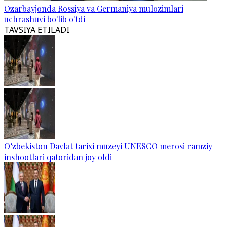
Ozarbayjonda Rossiya va Germaniya mulozimlari
uchrashuvi bo'lib o'tdi
TAVSIYA ETILADI
O‘zbekiston Davlat tarixi muzeyi UNESCO merosi ramziy
inshootlari qatoridan joy oldi