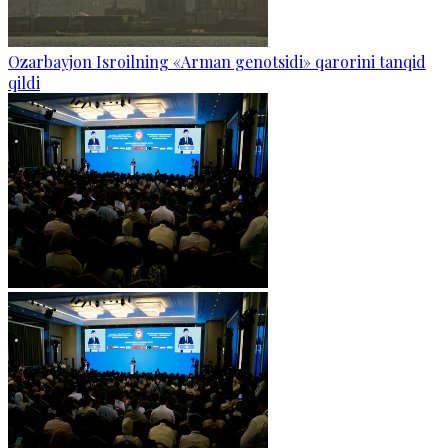
Ozarbayjon Isroilning «Arman genotsidi» qarorini tanqid
qildi