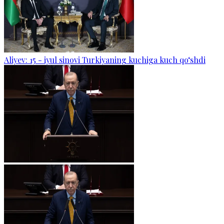
Aliyev: 15 - iyul sinovi Turkiyaning kuchiga kuch qo‘shdi