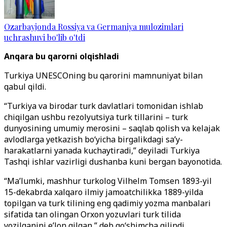
Ozarbayjonda Rossiya va Germaniya mulozimlari
uchrashuvi bo'lib o'tdi
Anqara bu qarorni olqishladi
Turkiya UNESCOning bu qarorini mamnuniyat bilan
qabul qildi.
“Turkiya va birodar turk davlatlari tomonidan ishlab
chiqilgan ushbu rezolyutsiya turk tillarini – turk
dunyosining umumiy merosini – saqlab qolish va kelajak
avlodlarga yetkazish bo‘yicha birgalikdagi sa’y-
harakatlarni yanada kuchaytiradi,” deyiladi Turkiya
Tashqi ishlar vazirligi dushanba kuni bergan bayonotida.
“Ma’lumki, mashhur turkolog Vilhelm Tomsen 1893-yil
15-dekabrda xalqaro ilmiy jamoatchilikka 1889-yilda
topilgan va turk tilining eng qadimiy yozma manbalari
sifatida tan olingan Orxon yozuvlari turk tilida
yozilganini e’lon qilgan,” deb qo‘shimcha qilindi.