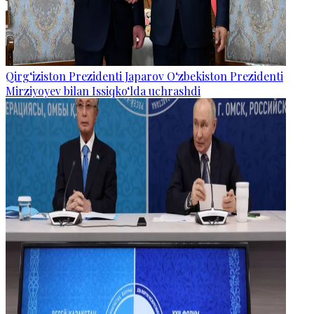
Qirg‘iziston Prezidenti Japarov O‘zbekiston Prezidenti
Mirziyoyev bilan Issiqko‘lda uchrashdi