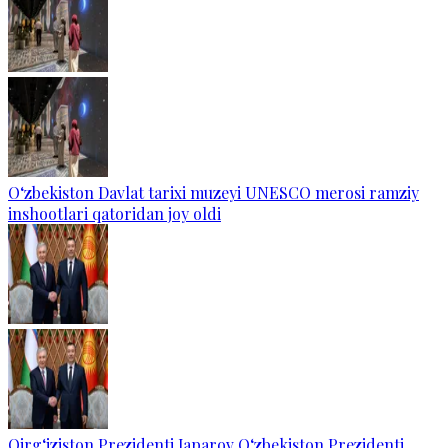
O‘zbekiston Davlat tarixi muzeyi UNESCO merosi ramziy
inshootlari qatoridan joy oldi
Qirg‘iziston Prezidenti Japarov O‘zbekiston Prezidenti