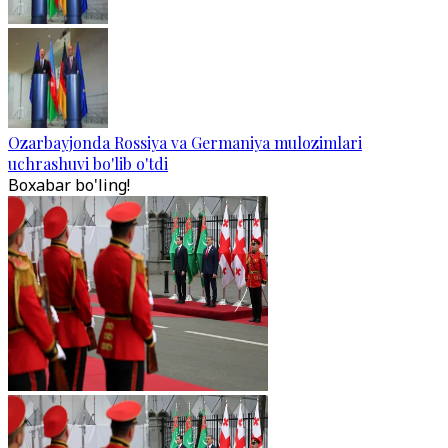
Ozarbayjonda Rossiya va Germaniya mulozimlari
uchrashuvi bo'lib o'tdi
Boxabar bo'ling!