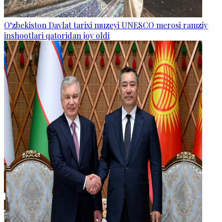
O‘zbekiston Davlat tarixi muzeyi UNESCO merosi ramziy
inshootlari qatoridan joy oldi