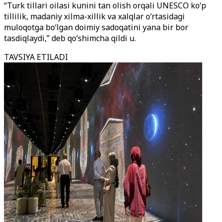
“Turk tillari oilasi kunini tan olish orqali UNESCO ko‘p
tillilik, madaniy xilma-xillik va xalqlar o‘rtasidagi
muloqotga bo‘lgan doimiy sadoqatini yana bir bor
tasdiqlaydi,” deb qo‘shimcha qildi u.
TAVSIYA ETILADI