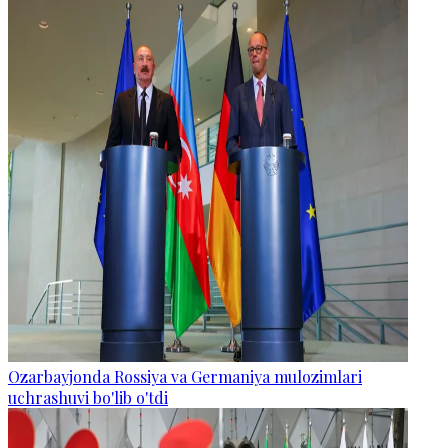
Ozarbayjonda Rossiya va Germaniya mulozimlari
uchrashuvi bo'lib o'tdi