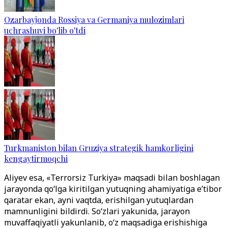
Ozarbayjonda Rossiya va Germaniya mulozimlari
uchrashuvi bo'lib o'tdi
Turkmaniston bilan Gruziya strategik hamkorligini
kengaytirmoqchi
Aliyev esa, «Terrorsiz Turkiya» maqsadi bilan boshlagan
jarayonda qo‘lga kiritilgan yutuqning ahamiyatiga e’tibor
qaratar ekan, ayni vaqtda, erishilgan yutuqlardan
mamnunligini bildirdi. So‘zlari yakunida, jarayon
muvaffaqiyatli yakunlanib, o‘z maqsadiga erishishiga