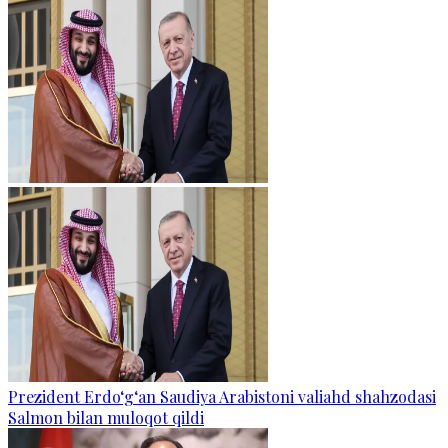
Prezident Erdo‘g‘an Saudiya Arabistoni valiahd shahzodasi
Salmon bilan muloqot qildi