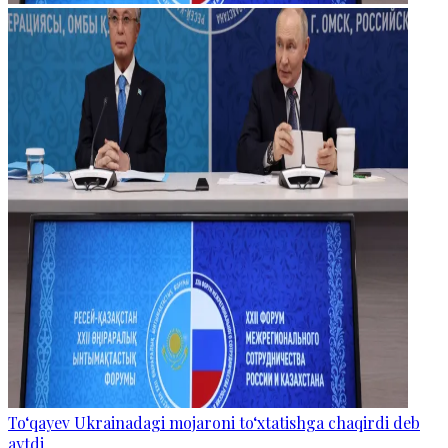
To‘qayev Ukrainadagi mojaroni to‘xtatishga chaqirdi deb
aytdi