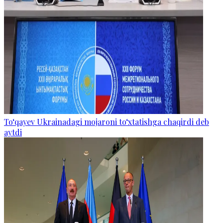
To‘qayev Ukrainadagi mojaroni to‘xtatishga chaqirdi deb
aytdi