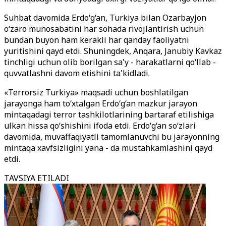
Suhbat davomida Erdo‘g‘an, Turkiya bilan Ozarbayjon
o‘zaro munosabatini har sohada rivojlantirish uchun
bundan buyon ham kerakli har qanday faoliyatni
yuritishini qayd etdi. Shuningdek, Anqara, Janubiy Kavkaz
tinchligi uchun olib borilgan sa'y - harakatlarni qo‘llab -
quvvatlashni davom etishini ta'kidladi.
«Terrorsiz Turkiya» maqsadi uchun boshlatilgan
jarayonga ham to‘xtalgan Erdo‘g‘an mazkur jarayon
mintaqadagi terror tashkilotlarining bartaraf etilishiga
ulkan hissa qo‘shishini ifoda etdi. Erdo‘g‘an so‘zlari
davomida, muvaffaqiyatli tamomlanuvchi bu jarayonning
mintaqa xavfsizligini yana - da mustahkamlashini qayd
etdi.
TAVSIYA ETILADI