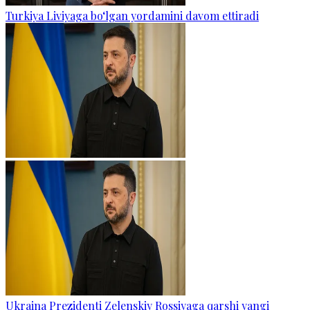
Turkiya Liviyaga bo‘lgan yordamini davom ettiradi
Ukraina Prezidenti Zelenskiy Rossiyaga qarshi yangi