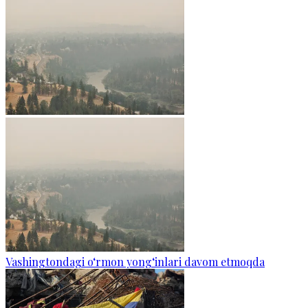
Vashingtondagi o‘rmon yong‘inlari davom etmoqda