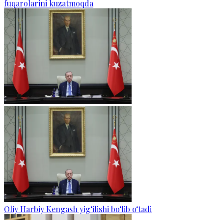
fuqarolarini kuzatmoqda
Oliy Harbiy Kengash yig‘ilishi bo‘lib o‘tadi