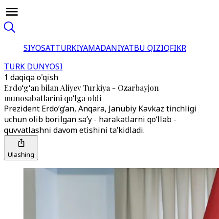
SIYOSAT
TURKIYA
MADANIYAT
BU QIZIQ
FIKR
TURK DUNYOSI
1 daqiqa o'qish
Erdo‘g‘an bilan Aliyev Turkiya - Ozarbayjon
munosabatlarini qo‘lga oldi
Prezident Erdo‘g‘an, Anqara, Janubiy Kavkaz tinchligi
uchun olib borilgan sa’y - harakatlarni qo‘llab -
quvvatlashni davom etishini ta’kidladi.
Ulashing