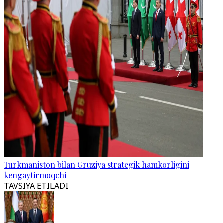
Turkmaniston bilan Gruziya strategik hamkorligini
kengaytirmoqchi
TAVSIYA ETILADI