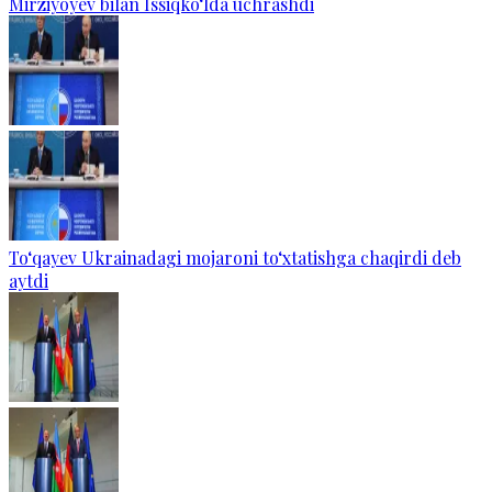
Mirziyoyev bilan Issiqko‘lda uchrashdi
To‘qayev Ukrainadagi mojaroni to‘xtatishga chaqirdi deb
aytdi