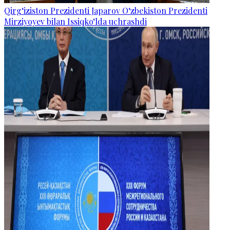
Qirg‘iziston Prezidenti Japarov O‘zbekiston Prezidenti
Mirziyoyev bilan Issiqko‘lda uchrashdi