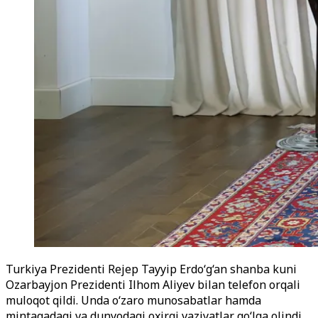
Turkiya Prezidenti Rejep Tayyip Erdo‘g‘an shanba kuni
Ozarbayjon Prezidenti Ilhom Aliyev bilan telefon orqali
muloqot qildi. Unda o‘zaro munosabatlar hamda
mintaqadagi va dunyodagi oxirgi vaziyatlar qo‘lga olindi.