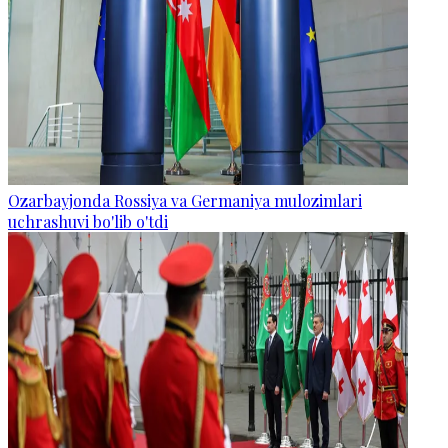
Ozarbayjonda Rossiya va Germaniya mulozimlari
uchrashuvi bo'lib o'tdi