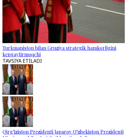
Turkmaniston bilan Gruziya strategik hamkorligini
kengaytirmoqchi
TAVSIYA ETILADI
Qirg‘iziston Prezidenti Japarov O‘zbekiston Prezidenti