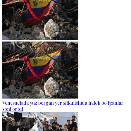
Venesuelada yuz bergan yer silkinishida halok bo‘lganlar
soni ortdi