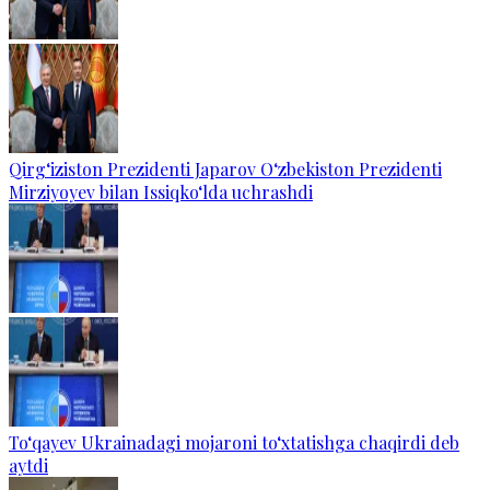
Qirg‘iziston Prezidenti Japarov O‘zbekiston Prezidenti
Mirziyoyev bilan Issiqko‘lda uchrashdi
To‘qayev Ukrainadagi mojaroni to‘xtatishga chaqirdi deb
aytdi