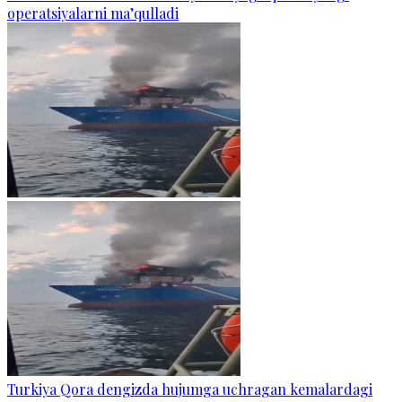
operatsiyalarni ma’qulladi
Turkiya Qora dengizda hujumga uchragan kemalardagi