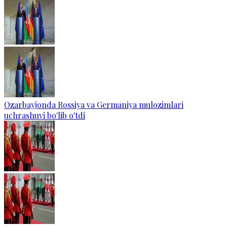
Ozarbayjonda Rossiya va Germaniya mulozimlari
uchrashuvi bo'lib o'tdi