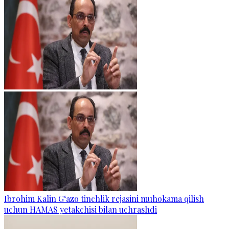
Ibrohim Kalin G‘azo tinchlik rejasini muhokama qilish
uchun HAMAS yetakchisi bilan uchrashdi