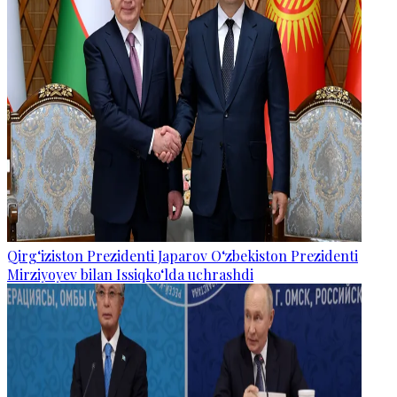
Qirg‘iziston Prezidenti Japarov O‘zbekiston Prezidenti
Mirziyoyev bilan Issiqko‘lda uchrashdi