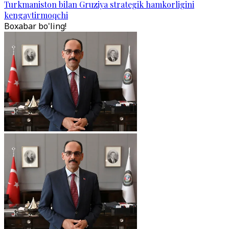
Turkmaniston bilan Gruziya strategik hamkorligini
kengaytirmoqchi
Boxabar bo'ling!