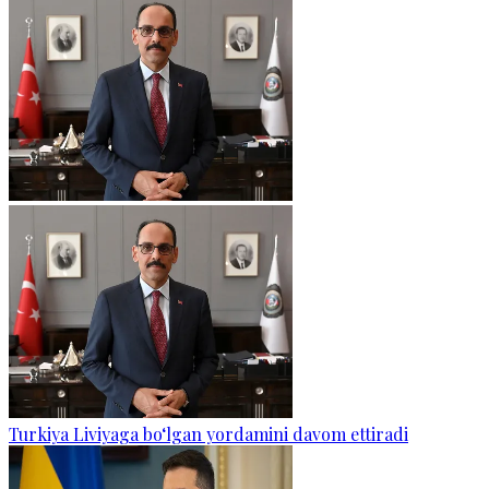
Turkiya Liviyaga bo‘lgan yordamini davom ettiradi