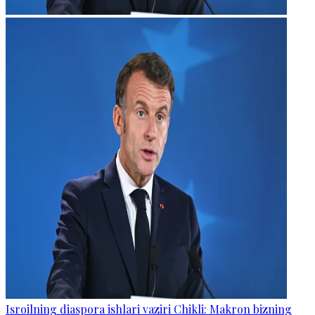
Isroilning diaspora ishlari vaziri Chikli: Makron bizning