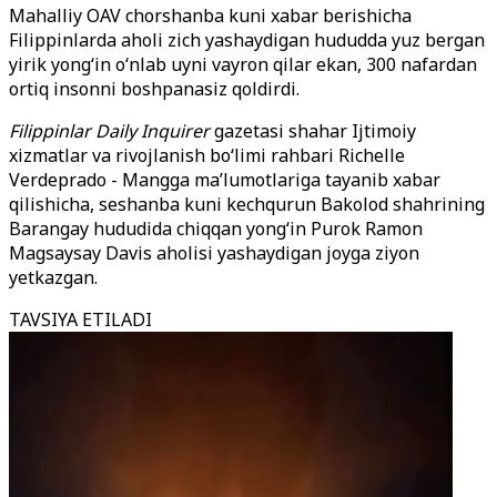
Mahalliy OAV chorshanba kuni xabar berishicha
Filippinlarda aholi zich yashaydigan hududda yuz bergan
yirik yong‘in o‘nlab uyni vayron qilar ekan, 300 nafardan
ortiq insonni boshpanasiz qoldirdi.
Filippinlar Daily Inquirer
gazetasi shahar Ijtimoiy
xizmatlar va rivojlanish bo‘limi rahbari Richelle
Verdeprado - Mangga ma’lumotlariga tayanib xabar
qilishicha, seshanba kuni kechqurun Bakolod shahrining
Barangay hududida chiqqan yong‘in Purok Ramon
Magsaysay Davis aholisi yashaydigan joyga ziyon
yetkazgan.
TAVSIYA ETILADI