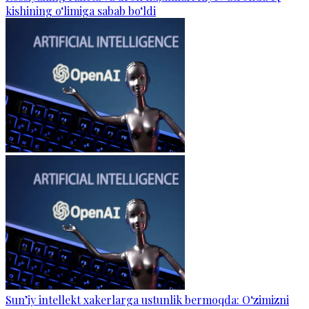
kishining o‘limiga sabab bo‘ldi
Sun’iy intellekt xakerlarga ustunlik bermoqda: O‘zimizni