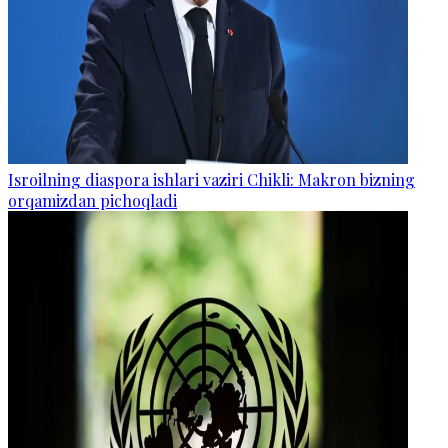
Isroilning diaspora ishlari vaziri Chikli: Makron bizning
orqamizdan pichoqladi