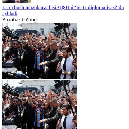
Eron bosh muzokarachisi AQSHni “teatr diplomatiyasi”da
aybladi
Boxabar bo'ling!