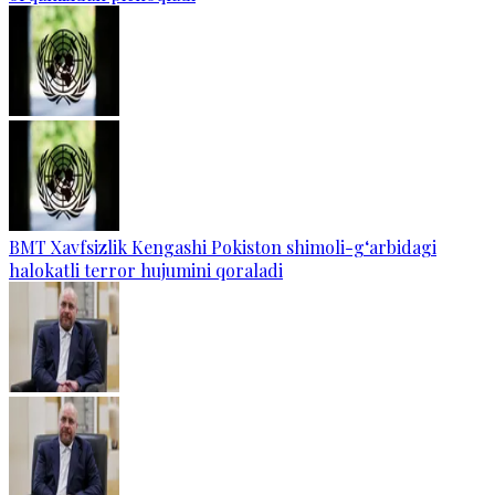
BMT Xavfsizlik Kengashi Pokiston shimoli-g‘arbidagi
halokatli terror hujumini qoraladi