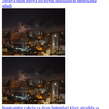
Turkiya bilan Suriya strategik masalalarni muhokama
qiladi
Rossiyaning raketa va dron hujumlari Kiyev atrofida 14