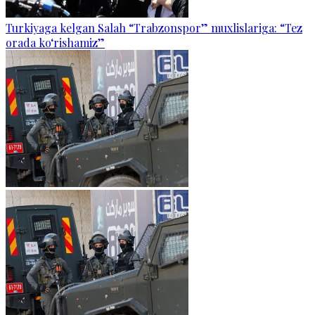
Turkiyaga kelgan Salah “Trabzonspor” muxlislariga: “Tez
orada ko‘rishamiz”