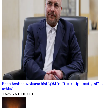
Eron bosh muzokarachisi AQSHni “teatr diplomatiyasi”da
aybladi
TAVSIYA ETILADI