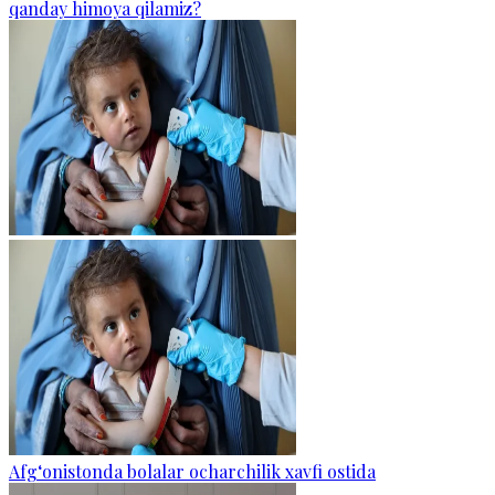
qanday himoya qilamiz?
Afg‘onistonda bolalar ocharchilik xavfi ostida