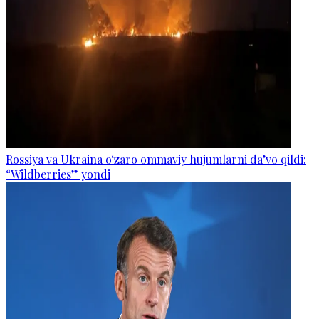
Rossiya va Ukraina o‘zaro ommaviy hujumlarni da’vo qildi:
“Wildberries” yondi