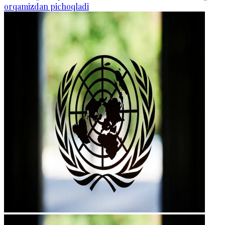
orqamizdan pichoqladi