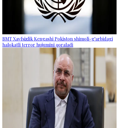
BMT Xavfsizlik Kengashi Pokiston shimoli-g‘arbidagi
halokatli terror hujumini qoraladi