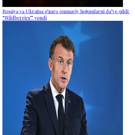
Rossiya va Ukraina o‘zaro ommaviy hujumlarni da’vo qildi:
“Wildberries” yondi