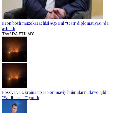
Eron bosh muzokarachisi AQSHni “teatr diplomatiyasi”da
aybladi
TAVSIYA ETILADI
Rossiya va Ukraina o‘zaro ommaviy hujumlarni da’vo qildi:
“Wildberries” yondi