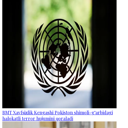
BMT Xavfsizlik Kengashi Pokiston shimoli-g‘arbidagi
halokatli terror hujumini qoraladi