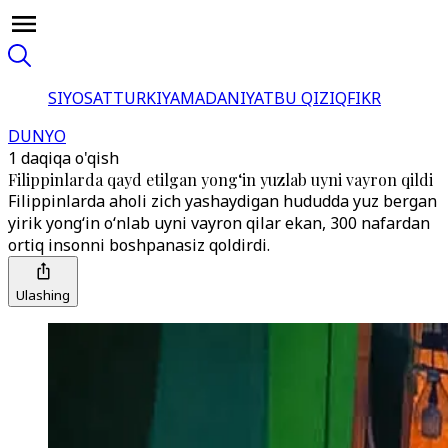
SIYOSAT
TURKIYA
MADANIYAT
BU QIZIQ
FIKR
DUNYO
1 daqiqa o'qish
Filippinlarda qayd etilgan yong‘in yuzlab uyni vayron qildi
Filippinlarda aholi zich yashaydigan hududda yuz bergan
yirik yong‘in o‘nlab uyni vayron qilar ekan, 300 nafardan
ortiq insonni boshpanasiz qoldirdi.
Ulashing