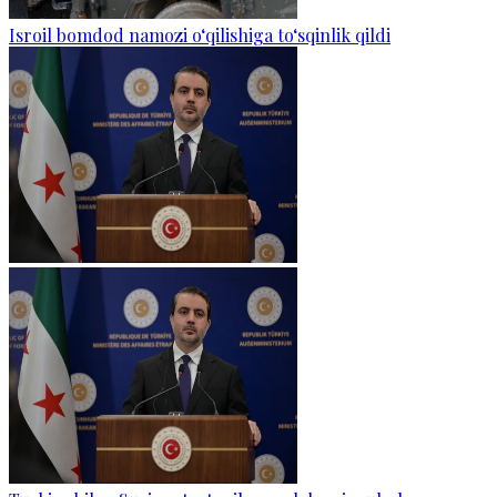
Isroil bomdod namozi o‘qilishiga to‘sqinlik qildi