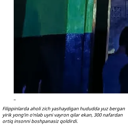
_
Filippinlarda aholi zich yashaydigan hududda yuz bergan
yirik yong‘in o‘nlab uyni vayron qilar ekan, 300 nafardan
ortiq insonni boshpanasiz qoldirdi.