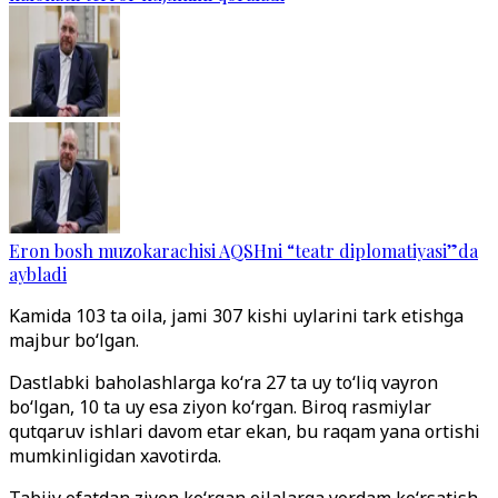
Eron bosh muzokarachisi AQSHni “teatr diplomatiyasi”da
aybladi
Kamida 103 ta oila, jami 307 kishi uylarini tark etishga
majbur bo‘lgan.
Dastlabki baholashlarga ko‘ra 27 ta uy to‘liq vayron
bo‘lgan, 10 ta uy esa ziyon ko‘rgan. Biroq rasmiylar
qutqaruv ishlari davom etar ekan, bu raqam yana ortishi
mumkinligidan xavotirda.