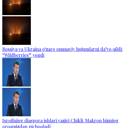
Rossiya va Ukraina o‘zaro ommaviy hujumlarni da’vo qildi:
“Wildberries” yondi
Isroilning diaspora ishlari vaziri Chikli: Makron bizning
orqamizdan pichoqladi