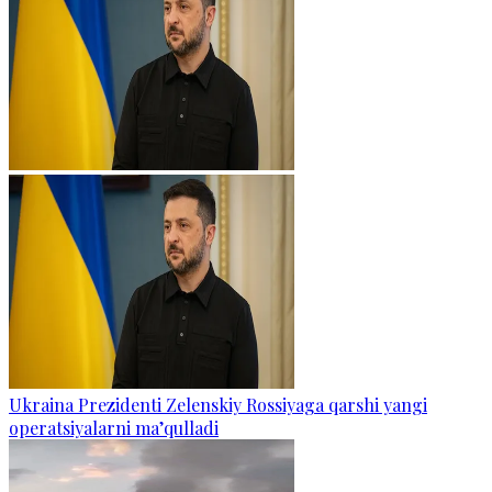
Ukraina Prezidenti Zelenskiy Rossiyaga qarshi yangi
operatsiyalarni ma’qulladi