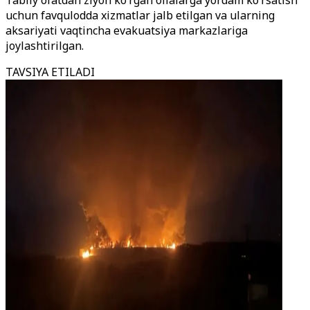
Tabiiy ofatdan ziyon ko‘rgan oilalarga yordam ko‘rsatish
uchun favqulodda xizmatlar jalb etilgan va ularning
aksariyati vaqtincha evakuatsiya markazlariga
joylashtirilgan.
TAVSIYA ETILADI