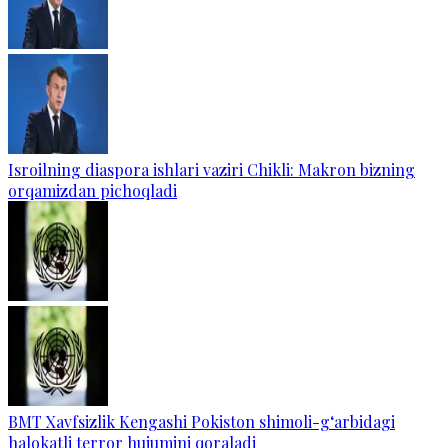
Isroilning diaspora ishlari vaziri Chikli: Makron bizning
orqamizdan pichoqladi
BMT Xavfsizlik Kengashi Pokiston shimoli-g‘arbidagi
halokatli terror hujumini qoraladi