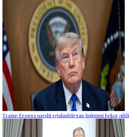
Tramp Eronga qarshi rejalashtirgan hujumni bekor qildi