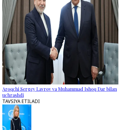
Aroqchi Sergey Lavrov va Muhammad Ishoq Dar bilan
uchrashdi
TAVSIYA ETILADI