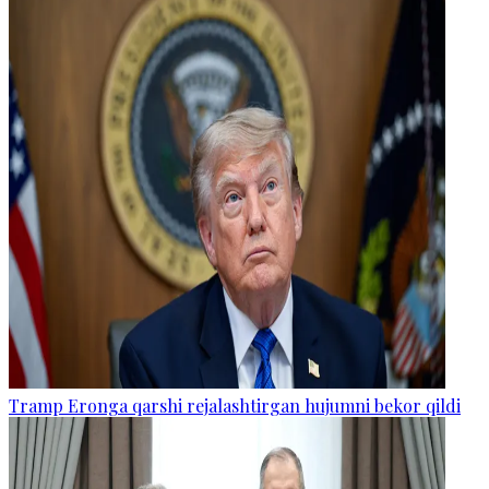
Tramp Eronga qarshi rejalashtirgan hujumni bekor qildi