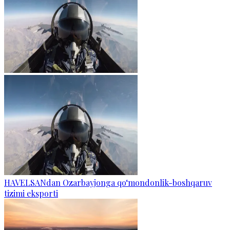
HAVELSANdan Ozarbayjonga qo‘mondonlik-boshqaruv
tizimi eksporti