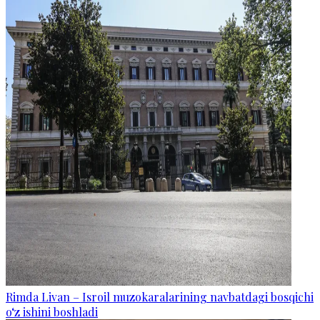
Rimda Livan – Isroil muzokaralarining navbatdagi bosqichi
o‘z ishini boshladi