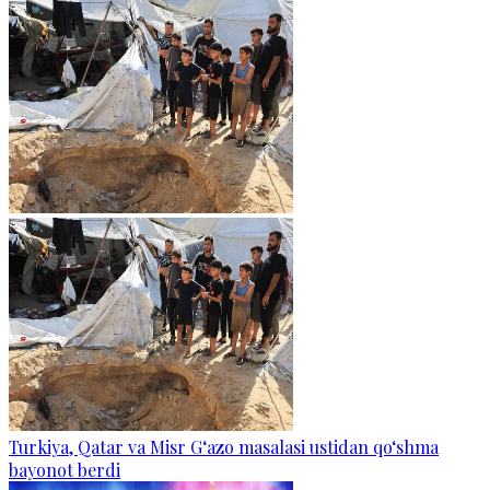
Turkiya, Qatar va Misr G‘azo masalasi ustidan qo‘shma
bayonot berdi