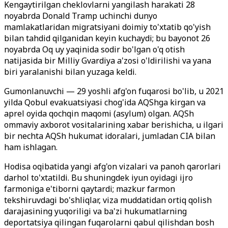
Kengaytirilgan cheklovlarni yangilash harakati 28
noyabrda Donald Tramp uchinchi dunyo
mamlakatlaridan migratsiyani doimiy to'xtatib qo'yish
bilan tahdid qilganidan keyin kuchaydi; bu bayonot 26
noyabrda Oq uy yaqinida sodir bo'lgan o'q otish
natijasida bir Milliy Gvardiya a'zosi o'ldirilishi va yana
biri yaralanishi bilan yuzaga keldi.
Gumonlanuvchi — 29 yoshli afg'on fuqarosi bo'lib, u 2021
yilda Qobul evakuatsiyasi chog'ida AQShga kirgan va
aprel oyida qochqin maqomi (asylum) olgan. AQSh
ommaviy axborot vositalarining xabar berishicha, u ilgari
bir nechta AQSh hukumat idoralari, jumladan CIA bilan
ham ishlagan.
Hodisa oqibatida yangi afg'on vizalari va panoh qarorlari
darhol to'xtatildi. Bu shuningdek iyun oyidagi ijro
farmoniga e'tiborni qaytardi; mazkur farmon
tekshiruvdagi bo'shliqlar, viza muddatidan ortiq qolish
darajasining yuqoriligi va ba'zi hukumatlarning
deportatsiya qilingan fuqarolarni qabul qilishdan bosh