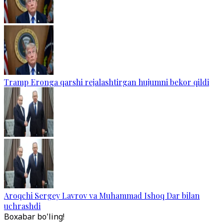
Tramp Eronga qarshi rejalashtirgan hujumni bekor qildi
Aroqchi Sergey Lavrov va Muhammad Ishoq Dar bilan
uchrashdi
Boxabar bo'ling!