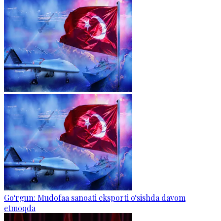
Go‘rgun: Mudofaa sanoati eksporti o‘sishda davom
etmoqda