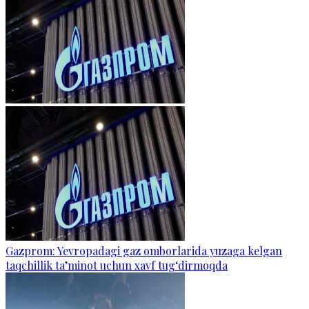
Gazprom: Yevropadagi gaz omborlarida yuzaga kelgan
taqchillik ta’minot uchun xavf tug‘dirmoqda