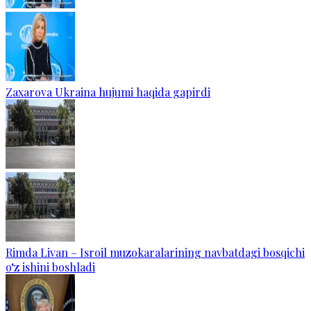
Zaxarova Ukraina hujumi haqida gapirdi
Rimda Livan – Isroil muzokaralarining navbatdagi bosqichi
o‘z ishini boshladi