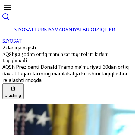
SIYOSAT
TURKIYA
MADANIYAT
BU QIZIQ
FIKR
SIYOSAT
2 daqiqa o'qish
AQShga 30dan ortiq mamlakat fuqarolari kirishi
taqiqlanadi
AQSh Prezidenti Donald Tramp ma’muriyati 30dan ortiq
davlat fuqarolarining mamlakatga kirishini taqiqlashni
rejalashtirmoqda.
Ulashing