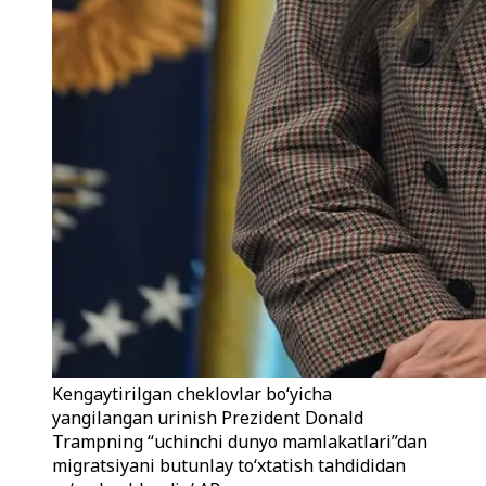
Kengaytirilgan cheklovlar boʻyicha
yangilangan urinish Prezident Donald
Trampning “uchinchi dunyo mamlakatlari”dan
migratsiyani butunlay toʻxtatish tahdididan