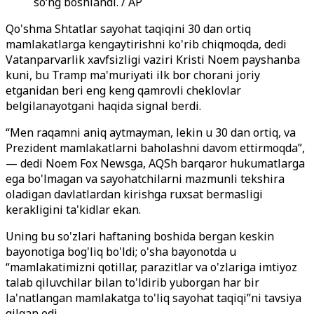
soʻng boshlandi. / AP
Qo'shma Shtatlar sayohat taqiqini 30 dan ortiq
mamlakatlarga kengaytirishni ko'rib chiqmoqda, dedi
Vatanparvarlik xavfsizligi vaziri Kristi Noem payshanba
kuni, bu Tramp ma'muriyati ilk bor chorani joriy
etganidan beri eng keng qamrovli cheklovlar
belgilanayotgani haqida signal berdi.
“Men raqamni aniq aytmayman, lekin u 30 dan ortiq, va
Prezident mamlakatlarni baholashni davom ettirmoqda”,
— dedi Noem Fox Newsga, AQSh barqaror hukumatlarga
ega bo'lmagan va sayohatchilarni mazmunli tekshira
oladigan davlatlardan kirishga ruxsat bermasligi
kerakligini ta'kidlar ekan.
Uning bu so'zlari haftaning boshida bergan keskin
bayonotiga bog'liq bo'ldi; o'sha bayonotda u
“mamlakatimizni qotillar, parazitlar va o'zlariga imtiyoz
talab qiluvchilar bilan to'ldirib yuborgan har bir
la'natlangan mamlakatga to'liq sayohat taqiqi”ni tavsiya
qilgan edi.