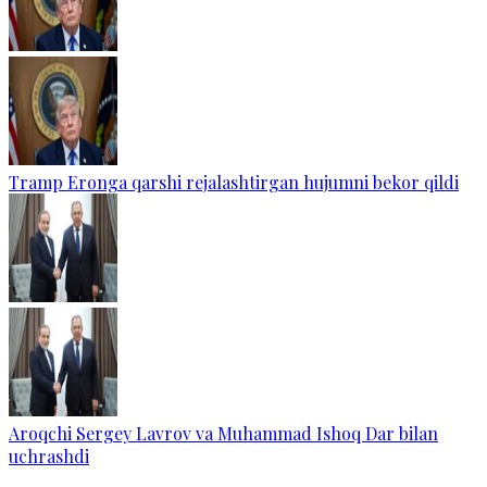
Tramp Eronga qarshi rejalashtirgan hujumni bekor qildi
Aroqchi Sergey Lavrov va Muhammad Ishoq Dar bilan
uchrashdi