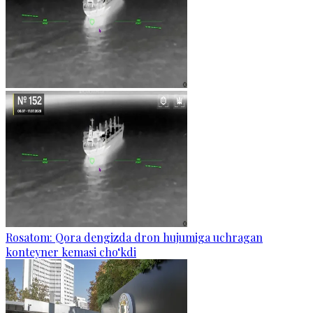
Rosatom: Qora dengizda dron hujumiga uchragan
konteyner kemasi cho‘kdi