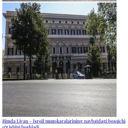
Rimda Livan – Isroil muzokaralarining navbatdagi bosqichi
o‘z ishini boshladi