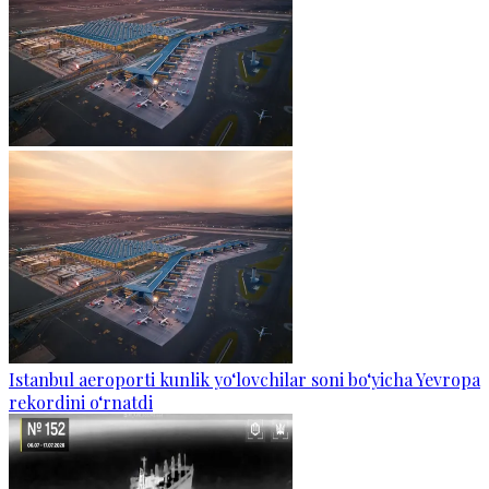
Istanbul aeroporti kunlik yo‘lovchilar soni bo‘yicha Yevropa
rekordini o‘rnatdi