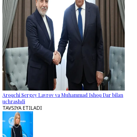
Aroqchi Sergey Lavrov va Muhammad Ishoq Dar bilan
uchrashdi
TAVSIYA ETILADI