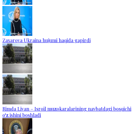
Zaxarova Ukraina hujumi haqida gapirdi
Rimda Livan – Isroil muzokaralarining navbatdagi bosqichi
o‘z ishini boshladi