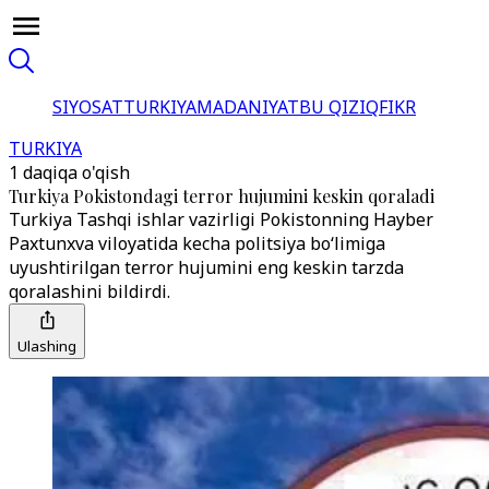
SIYOSAT
TURKIYA
MADANIYAT
BU QIZIQ
FIKR
TURKIYA
1 daqiqa o'qish
Turkiya Pokistondagi terror hujumini keskin qoraladi
Turkiya Tashqi ishlar vazirligi Pokistonning Hayber
Paxtunxva viloyatida kecha politsiya bo‘limiga
uyushtirilgan terror hujumini eng keskin tarzda
qoralashini bildirdi.
Ulashing