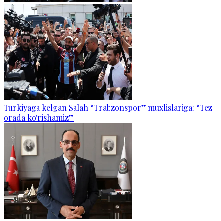
Turkiyaga kelgan Salah “Trabzonspor” muxlislariga: “Tez
orada ko‘rishamiz”