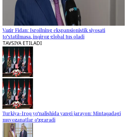
Vazir Fidan: Isroilning ekspansionistik siyosati
to‘xtatilmasa, inqiroz global tus oladi
TAVSIYA ETILADI
Turkiya-Iroq yo‘nalishida yangi jarayon: Mintaqadagi
muvozanatlar o‘zgaradi