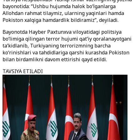
bayonotida: “Ushbu hujumda halok bo‘lganlarga
Allohdan rahmat tilaymiz, ularning yaqinlari hamda
Pokiston xalqiga hamdardlik bildiramiz”, deyiladi.
Bayonotda Hayber Paxtunxva viloyatidagi politsiya
bo‘limiga qilingan terror hujumi qat’iy qoralanayotgani
ta’kidlanib, Turkiyaning terrorizmning barcha
ko‘rinishlari va tahdidlariga qarshi kurashda Pokiston
bilan birdamlikni davom ettirishi qayd etildi.
TAVSIYA ETILADI