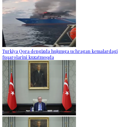
Turkiya Qora dengizda hujumga uchragan kemalardagi
fuqarolarini kuzatmoqda