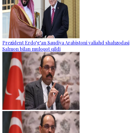
Prezident Erdo‘g‘an Saudiya Arabistoni valiahd shahzodasi
Salmon bilan muloqot qildi