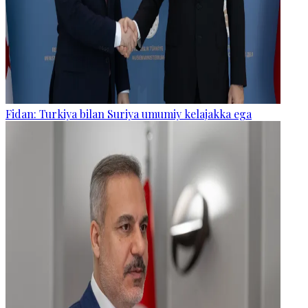
Fidan: Turkiya bilan Suriya umumiy kelajakka ega