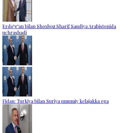
Erdo‘g‘an bilan Shoxboz Sharif Saudiya Arabistonida
uchrashadi
Fidan: Turkiya bilan Suriya umumiy kelajakka ega