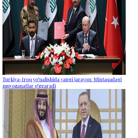
Turkiya-Iroq yo‘nalishida yangi jarayon: Mintaqadagi
muvozanatlar o‘zgaradi