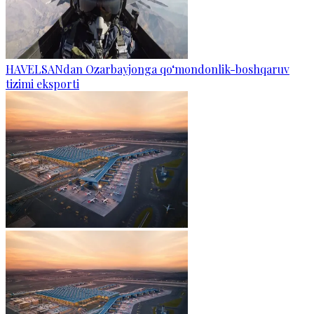
HAVELSANdan Ozarbayjonga qo‘mondonlik-boshqaruv
tizimi eksporti