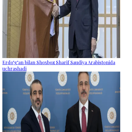
Erdo‘g‘an bilan Shoxboz Sharif Saudiya Arabistonida
uchrashadi