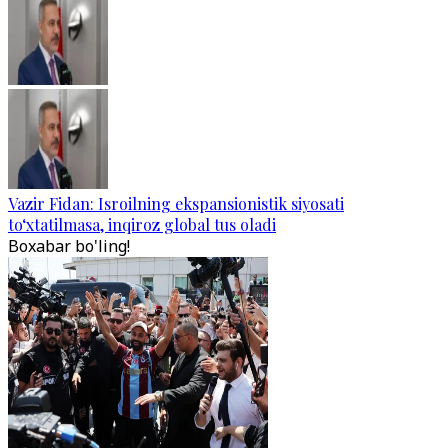
Vazir Fidan: Isroilning ekspansionistik siyosati
to‘xtatilmasa, inqiroz global tus oladi
Boxabar bo'ling!