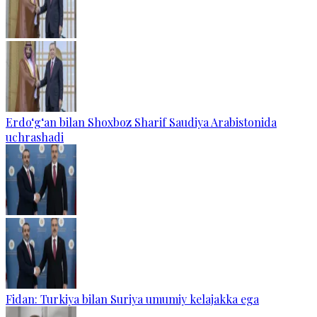
Erdo‘g‘an bilan Shoxboz Sharif Saudiya Arabistonida
uchrashadi
Fidan: Turkiya bilan Suriya umumiy kelajakka ega