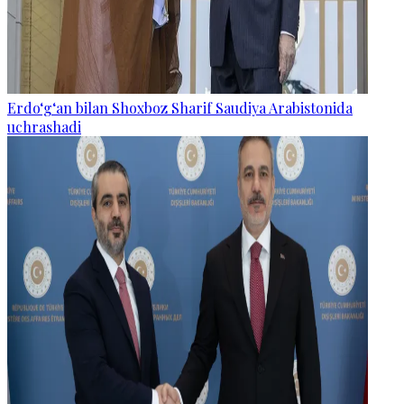
Erdo‘g‘an bilan Shoxboz Sharif Saudiya Arabistonida
uchrashadi