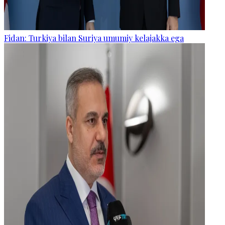
Fidan: Turkiya bilan Suriya umumiy kelajakka ega