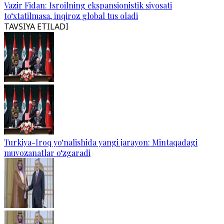
Vazir Fidan: Isroilning ekspansionistik siyosati
to‘xtatilmasa, inqiroz global tus oladi
TAVSIYA ETILADI
Turkiya-Iroq yo‘nalishida yangi jarayon: Mintaqadagi
muvozanatlar o‘zgaradi