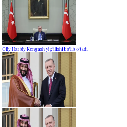
Oliy Harbiy Kengash yig‘ilishi bo‘lib o‘tadi