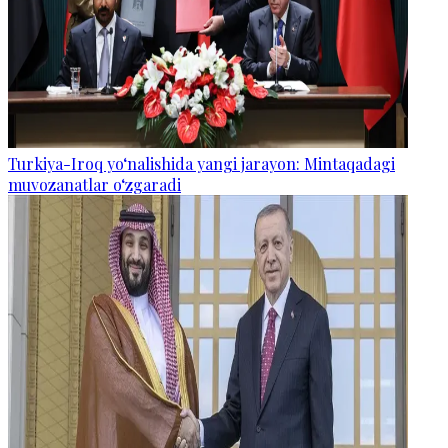
Turkiya-Iroq yo‘nalishida yangi jarayon: Mintaqadagi
muvozanatlar o‘zgaradi