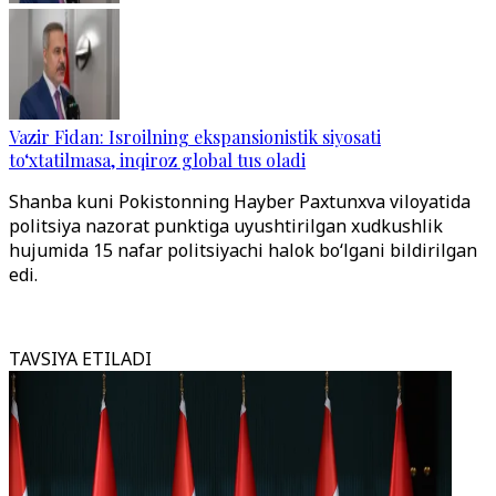
Vazir Fidan: Isroilning ekspansionistik siyosati
to‘xtatilmasa, inqiroz global tus oladi
Shanba kuni Pokistonning Hayber Paxtunxva viloyatida
politsiya nazorat punktiga uyushtirilgan xudkushlik
hujumida 15 nafar politsiyachi halok bo‘lgani bildirilgan
edi.
TAVSIYA ETILADI