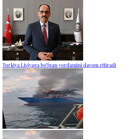
Turkiya Liviyaga bo‘lgan yordamini davom ettiradi