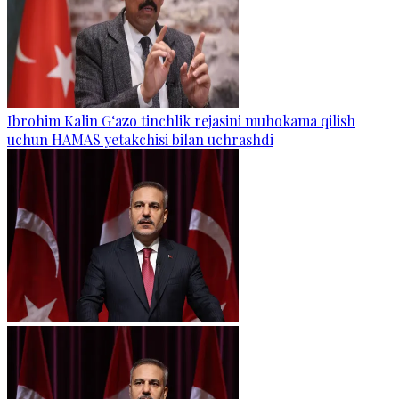
Ibrohim Kalin G‘azo tinchlik rejasini muhokama qilish
uchun HAMAS yetakchisi bilan uchrashdi