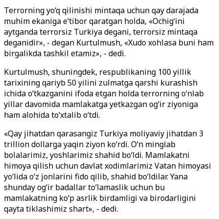
Terrorning yo‘q qilinishi mintaqa uchun qay darajada
muhim ekaniga e’tibor qaratgan holda, «Ochig‘ini
aytganda terrorsiz Turkiya degani, terrorsiz mintaqa
deganidir», - degan Kurtulmush, «Xudo xohlasa buni ham
birgalikda tashkil etamiz», - dedi.
Kurtulmush, shuningdek, respublikaning 100 yillik
tarixining qariyb 50 yilini zulmatga qarshi kurashish
ichida o‘tkazganini ifoda etgan holda terrorning o‘nlab
yillar davomida mamlakatga yetkazgan og‘ir ziyoniga
ham alohida to‘xtalib o‘tdi.
«Qay jihatdan qarasangiz Turkiya moliyaviy jihatdan 3
trillion dollarga yaqin ziyon ko‘rdi. O‘n minglab
bolalarimiz, yoshlarimiz shahid bo‘ldi. Mamlakatni
himoya qilish uchun davlat xodimlarimiz Vatan himoyasi
yo‘lida o‘z jonlarini fido qilib, shahid bo‘ldilar. Yana
shunday og‘ir badallar to‘lamaslik uchun bu
mamlakatning ko‘p asrlik birdamligi va birodarligini
qayta tiklashimiz shart», - dedi.