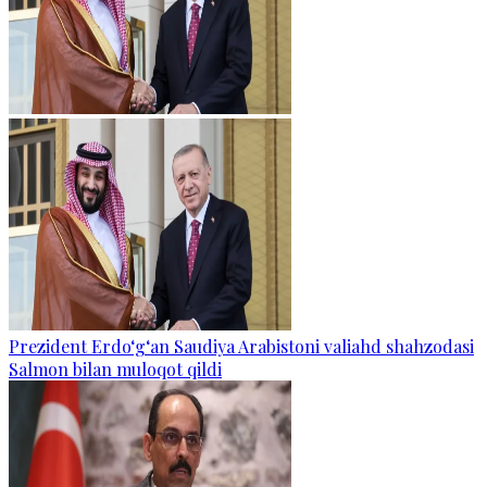
Prezident Erdo‘g‘an Saudiya Arabistoni valiahd shahzodasi
Salmon bilan muloqot qildi