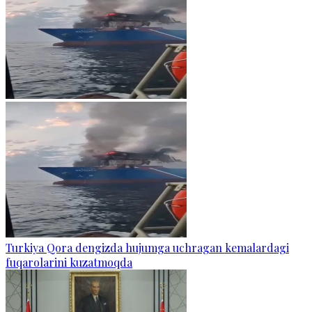
Turkiya Qora dengizda hujumga uchragan kemalardagi
fuqarolarini kuzatmoqda