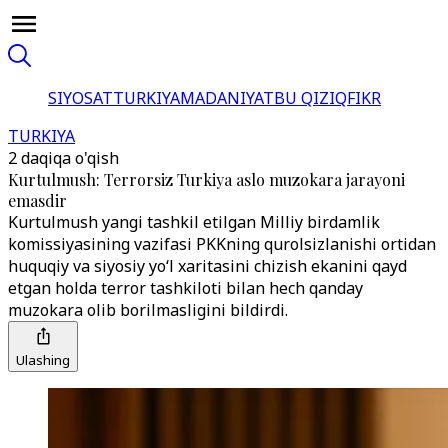
SIYOSAT
TURKIYA
MADANIYAT
BU QIZIQ
FIKR
TURKIYA
2 daqiqa o'qish
Kurtulmush: Terrorsiz Turkiya aslo muzokara jarayoni
emasdir
Kurtulmush yangi tashkil etilgan Milliy birdamlik
komissiyasining vazifasi PKKning qurolsizlanishi ortidan
huquqiy va siyosiy yo‘l xaritasini chizish ekanini qayd
etgan holda terror tashkiloti bilan hech qanday
muzokara olib borilmasligini bildirdi.
Ulashing