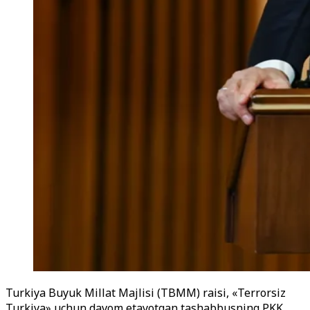
Turkiya Buyuk Millat Majlisi (TBMM) raisi, «Terrorsiz
Turkiya» uchun davom etayotgan tashabbusning PKK