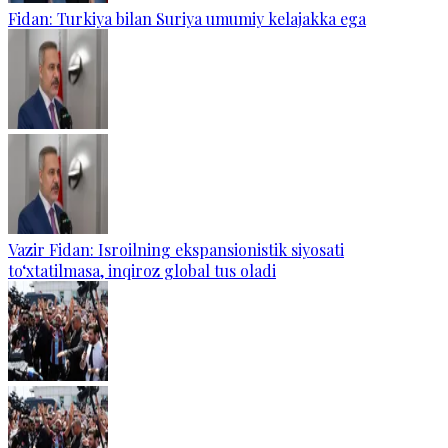
Fidan: Turkiya bilan Suriya umumiy kelajakka ega
Vazir Fidan: Isroilning ekspansionistik siyosati
to‘xtatilmasa, inqiroz global tus oladi