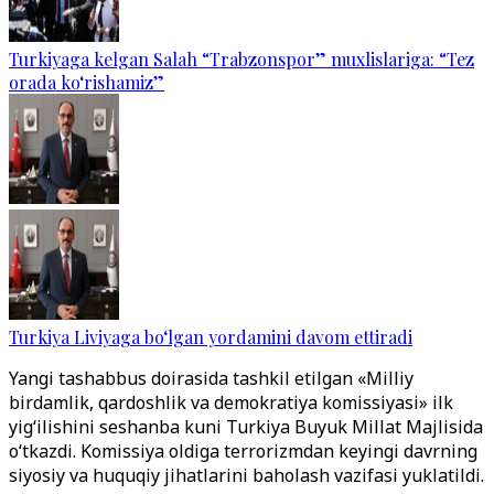
Turkiyaga kelgan Salah “Trabzonspor” muxlislariga: “Tez
orada ko‘rishamiz”
Turkiya Liviyaga bo‘lgan yordamini davom ettiradi
Yangi tashabbus doirasida tashkil etilgan «Milliy
birdamlik, qardoshlik va demokratiya komissiyasi» ilk
yig‘ilishini seshanba kuni Turkiya Buyuk Millat Majlisida
o‘tkazdi. Komissiya oldiga terrorizmdan keyingi davrning
siyosiy va huquqiy jihatlarini baholash vazifasi yuklatildi.