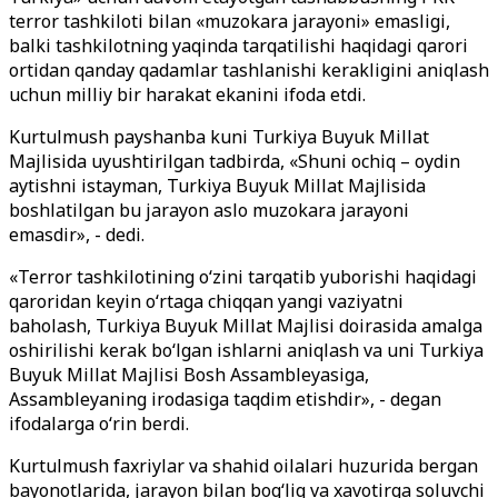
terror tashkiloti bilan «muzokara jarayoni» emasligi,
balki tashkilotning yaqinda tarqatilishi haqidagi qarori
ortidan qanday qadamlar tashlanishi kerakligini aniqlash
uchun milliy bir harakat ekanini ifoda etdi.
Kurtulmush payshanba kuni Turkiya Buyuk Millat
Majlisida uyushtirilgan tadbirda, «Shuni ochiq – oydin
aytishni istayman, Turkiya Buyuk Millat Majlisida
boshlatilgan bu jarayon aslo muzokara jarayoni
emasdir», - dedi.
«Terror tashkilotining o‘zini tarqatib yuborishi haqidagi
qaroridan keyin o‘rtaga chiqqan yangi vaziyatni
baholash, Turkiya Buyuk Millat Majlisi doirasida amalga
oshirilishi kerak bo‘lgan ishlarni aniqlash va uni Turkiya
Buyuk Millat Majlisi Bosh Assambleyasiga,
Assambleyaning irodasiga taqdim etishdir», - degan
ifodalarga o‘rin berdi.
Kurtulmush faxriylar va shahid oilalari huzurida bergan
bayonotlarida, jarayon bilan bog‘liq va xavotirga soluvchi