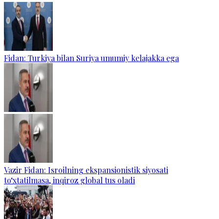
Fidan: Turkiya bilan Suriya umumiy kelajakka ega
Vazir Fidan: Isroilning ekspansionistik siyosati
to‘xtatilmasa, inqiroz global tus oladi