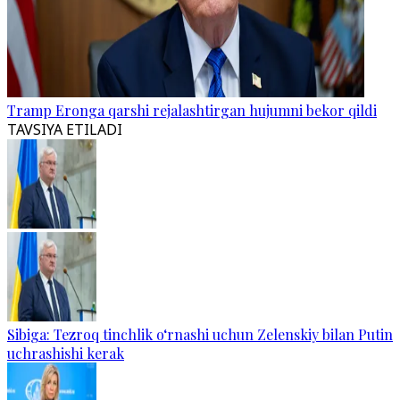
Tramp Eronga qarshi rejalashtirgan hujumni bekor qildi
TAVSIYA ETILADI
Sibiga: Tezroq tinchlik o‘rnashi uchun Zelenskiy bilan Putin
uchrashishi kerak