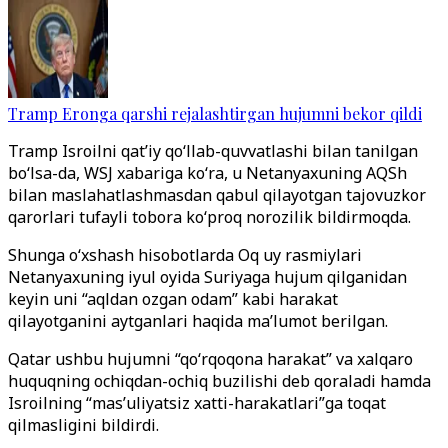
Tramp Eronga qarshi rejalashtirgan hujumni bekor qildi
Tramp Isroilni qat’iy qo‘llab-quvvatlashi bilan tanilgan
bo‘lsa-da, WSJ xabariga ko‘ra, u Netanyaxuning AQSh
bilan maslahatlashmasdan qabul qilayotgan tajovuzkor
qarorlari tufayli tobora ko‘proq norozilik bildirmoqda.
Shunga o‘xshash hisobotlarda Oq uy rasmiylari
Netanyaxuning iyul oyida Suriyaga hujum qilganidan
keyin uni “aqldan ozgan odam” kabi harakat
qilayotganini aytganlari haqida ma’lumot berilgan.
Qatar ushbu hujumni “qo‘rqoqona harakat” va xalqaro
huquqning ochiqdan-ochiq buzilishi deb qoraladi hamda
Isroilning “mas’uliyatsiz xatti-harakatlari”ga toqat
qilmasligini bildirdi.