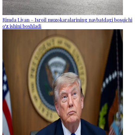
Rimda Livan – Isroil muzokaralarining navbatdagi bosqichi
o‘z ishini boshladi