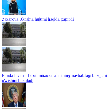
Zaxarova Ukraina hujumi haqida gapirdi
Rimda Livan – Isroil muzokaralarining navbatdagi bosqichi
o‘z ishini boshladi