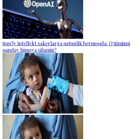
Sun’iy intellekt xakerlarga ustunlik bermoqda: O‘zimizni
qanday himoya qilamiz?