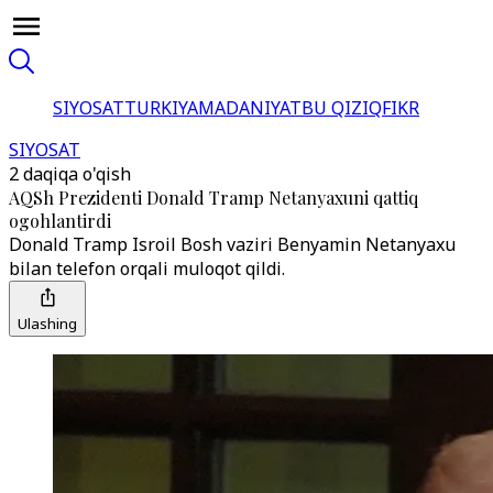
SIYOSAT
TURKIYA
MADANIYAT
BU QIZIQ
FIKR
SIYOSAT
2 daqiqa o'qish
AQSh Prezidenti Donald Tramp Netanyaxuni qattiq
ogohlantirdi
Donald Tramp Isroil Bosh vaziri Benyamin Netanyaxu
bilan telefon orqali muloqot qildi.
Ulashing