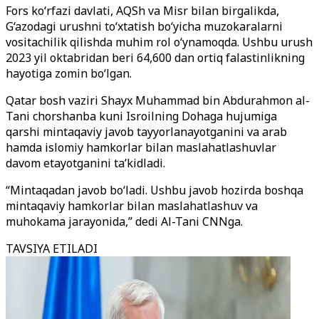
Fors ko‘rfazi davlati, AQSh va Misr bilan birgalikda,
G‘azodagi urushni to‘xtatish bo‘yicha muzokaralarni
vositachilik qilishda muhim rol o‘ynamoqda. Ushbu urush
2023 yil oktabridan beri 64,600 dan ortiq falastinlikning
hayotiga zomin bo‘lgan.
Qatar bosh vaziri Shayx Muhammad bin Abdurahmon al-
Tani chorshanba kuni Isroilning Dohaga hujumiga
qarshi mintaqaviy javob tayyorlanayotganini va arab
hamda islomiy hamkorlar bilan maslahatlashuvlar
davom etayotganini ta’kidladi.
“Mintaqadan javob bo‘ladi. Ushbu javob hozirda boshqa
mintaqaviy hamkorlar bilan maslahatlashuv va
muhokama jarayonida,” dedi Al-Tani CNNga.
TAVSIYA ETILADI