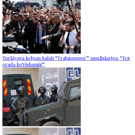
Turkiyaga kelgan Salah “Trabzonspor” muxlislariga: “Tez
orada ko‘rishamiz”