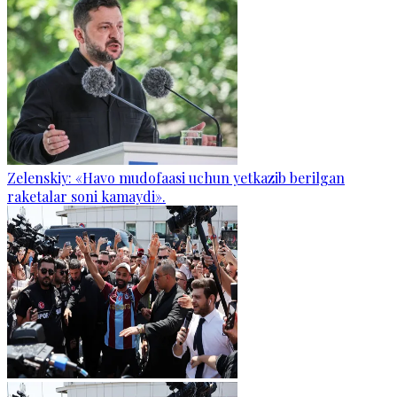
Zelenskiy: «Havo mudofaasi uchun yetkazib berilgan
raketalar soni kamaydi».