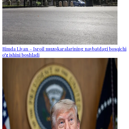
Rimda Livan – Isroil muzokaralarining navbatdagi bosqichi
o‘z ishini boshladi