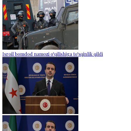
Isroil bomdod namozi o‘qilishiga to‘sqinlik qildi