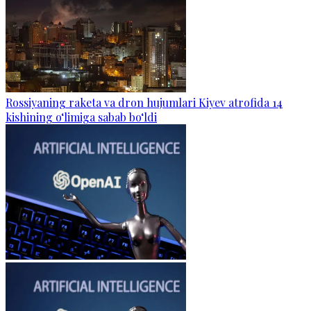
Rossiyaning raketa va dron hujumlari Kiyev atrofida 14
kishining o‘limiga sabab bo‘ldi