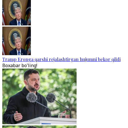
Tramp Eronga qarshi rejalashtirgan hujumni bekor qildi
Boxabar bo'ling!