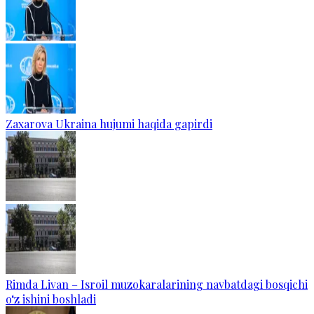
Zaxarova Ukraina hujumi haqida gapirdi
Rimda Livan – Isroil muzokaralarining navbatdagi bosqichi
o‘z ishini boshladi