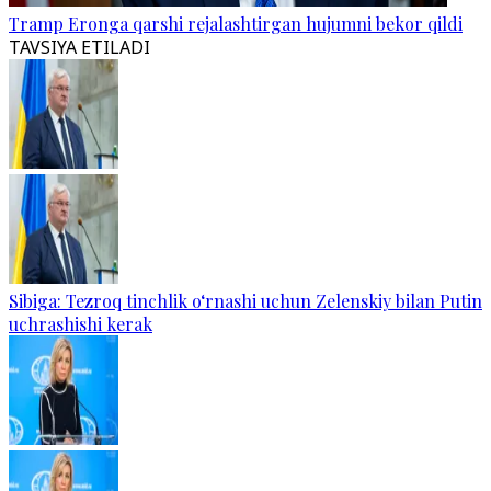
Tramp Eronga qarshi rejalashtirgan hujumni bekor qildi
TAVSIYA ETILADI
Sibiga: Tezroq tinchlik o‘rnashi uchun Zelenskiy bilan Putin
uchrashishi kerak