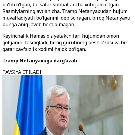
bo‘lib o‘tgan, bu safar suhbat ancha xotirjam o‘tgan.
Rasmiylarning aytishicha, Tramp Netanyaxudan hujum
muvaffaqiyatli bo‘lganmi, deb so‘ragan, biroq Netanyaxu
bunga aniq javob bera olmagan.
Keyinchalik Hamas o‘z yetakchilari hujumdan omon
qolganini tasdiqladi, biroq guruhning besh a’zosi va bir
qatar xavfsizlik xodimi halok bo‘lgan.
Tramp Netanyaxuga darg’azab
TAVSIYA ETILADI