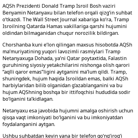
AQSh Prezidenti Donald Tramp Isroil Bosh vaziri
Benyamin Netanyaxu bilan telefon orqali qizg‘in suhbat
o‘tkazdi. The Wall Street Journal xabariga ko‘ra, Tramp
Isroilning Qatarda Hamas vakillariga qarshi hujumini
oldindan bilmaganidan chuqur norozilik bildirgan.
Chorshanba kuni e’lon qilingan maxsus hisobotda AQSh
ma’muriyatining yuqori lavozimli rasmiylari Tramp
Netanyaxuga Dohada, ya’ni Qatar poytaxtida, Falastin
guruhining siyosiy yetakchilarini nishonga olish qarori
“aqlli qaror emas”ligini aytganini ma’lum qildi. Tramp,
shuningdek, hujum haqida Isroildan emas, balki AQSh
harbiylaridan bilib olganidan g‘azablanganini va bu
hujum AQShning boshqa bir ittifoqchisi hududida sodir
bo‘lganini ta’kidlagan.
Netanyaxu esa javobida hujumni amalga oshirish uchun
qisqa vaqt imkoniyati bo‘lganini va bu imkoniyatdan
foydalanganini aytgan.
Ushbu suhbatdan keyin yana bir telefon qo‘ng‘irog‘i