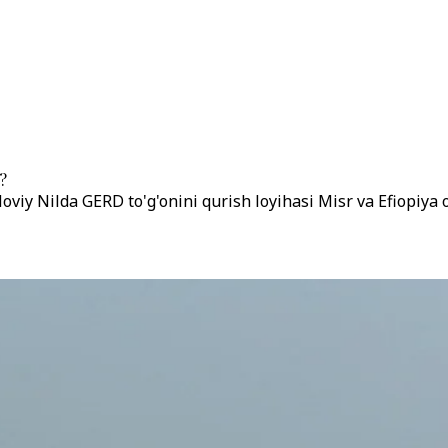
?
oviy Nilda GERD to'g'onini qurish loyihasi Misr va Efiopiya o