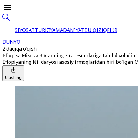
SIYOSAT
TURKIYA
MADANIYAT
BU QIZIQ
FIKR
DUNYO
2 daqiqa o'qish
Efiopiya Misr va Sudanning suv resurslariga tahdid soladimi
Efiopiyaning Nil daryosi asosiy irmoqlaridan biri bo'lgan M
Ulashing