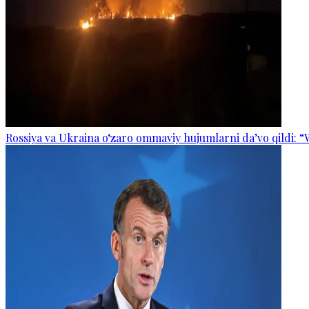
Rossiya va Ukraina o‘zaro ommaviy hujumlarni da’vo qildi: “