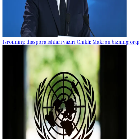
Isroilning diaspora ishlari vaziri Chikli: Makron bizning o