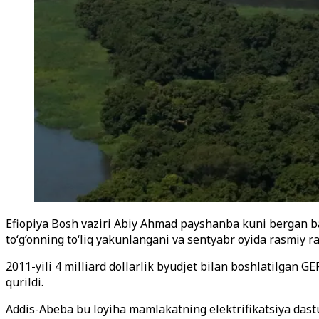
Efiopiya Bosh vaziri Abiy Ahmad payshanba kuni bergan bayo
to‘g‘onning to‘liq yakunlangani va sentyabr oyida rasmiy rav
2011-yili 4 milliard dollarlik byudjet bilan boshlatilgan GE
qurildi.
Addis-Abeba bu loyiha mamlakatning elektrifikatsiya dast