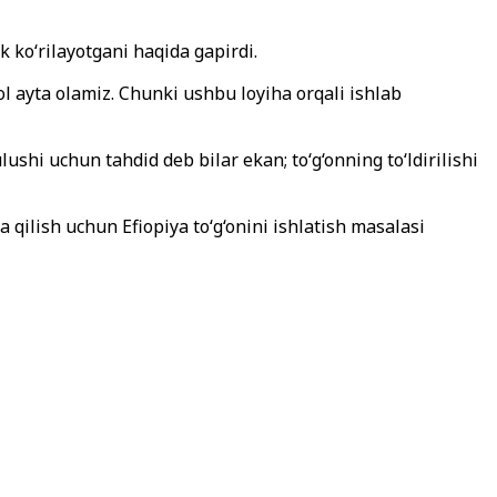
ik ko
‘
rilayotgani haqida gapirdi.
 ayta olamiz. Chunki ushbu loyiha orqali ishlab
lushi uchun tahdid deb bilar ekan; to
‘g‘onning
to‘ldirilishi
ya qilish uchun
Efiopiya to
‘g‘onini ishlatish masalasi