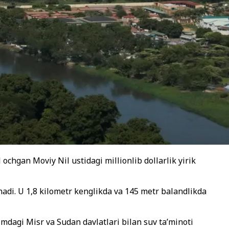
chgan Moviy Nil ustidagi millionlib dollarlik yirik
nadi. U 1,8 kilometr kenglikda va 145 metr balandlikda
dagi Misr va Sudan davlatlari bilan suv ta’minoti