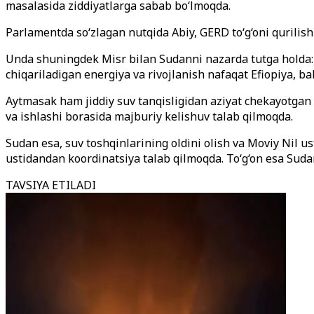
masalasida ziddiyatlarga sabab bo‘lmoqda.
Parlamentda so‘zlagan nutqida Abiy, GERD to
‘g‘oni qurilis
Unda shuningdek Misr bilan Sudanni nazarda tutga holda:
chiqariladigan energiya va rivojlanish nafaqat Efiopiya, bal
Aytmasak ham jiddiy suv tanqisligidan aziyat chekayotgan d
va ishlashi borasida majburiy kelishuv talab qilmoqda.
Sudan esa, suv toshqinlarining oldini olish va Moviy Nil us
ustidan
dan koordinatsiya talab qilmoqda. To
‘g‘on esa Suda
TAVSIYA ETILADI