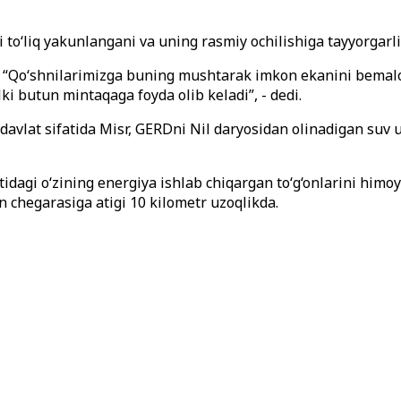
hi
to
‘
liq yakunlangani va uning rasmiy ochilishiga tayyorgarl
 “Qo‘shnilarimizga buning mushtarak imkon ekanini bemalol
ki butun mintaqaga foyda olib keladi”, - dedi.
avlat sifatida Misr, GERDni Nil daryosidan olinadigan suv u
tidagi o
‘zining energiya ishlab chiqargan to‘g‘onlarini himo
n chegarasiga atigi 10 kilometr uzoqlikda.