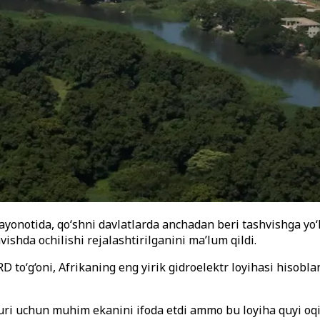
notida, qo‘shni davlatlarda anchadan beri tashvishga yo‘l o
ishda ochilishi rejalashtirilganini ma’lum qildi.
RD to
‘g‘oni,
Afrikaning eng yirik gidroelektr loyihasi hisobla
uri uchun muhim ekanini ifoda etdi ammo bu loyiha quyi oqim