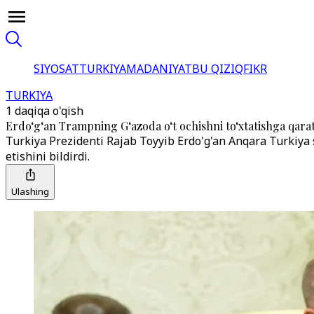
SIYOSAT
TURKIYA
MADANIYAT
BU QIZIQ
FIKR
TURKIYA
1 daqiqa o'qish
Erdo‘g‘an Trampning G‘azoda o‘t ochishni to‘xtatishga qarati
Turkiya Prezidenti Rajab Toyyib Erdo'g'an Anqara Turkiya 
etishini bildirdi.
Ulashing