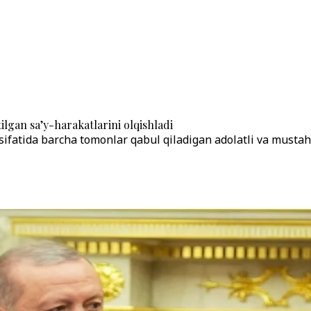
lgan sa’y-harakatlarini olqishladi
sifatida barcha tomonlar qabul qiladigan adolatli va musta