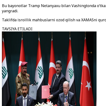
Bu bayonotlar Tramp Netanyaxu bilan Vashingtonda o‘tkazg
yangradi.
Taklifda isroillik mahbuslarni ozod qilish va XAMASni qurol
TAVSIYA ETILADI