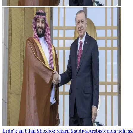
Erdo‘g‘an bilan Shoxboz Sharif Saudiya Arabistonida uchras