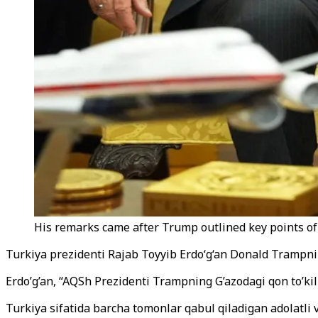
His remarks came after Trump outlined key points of
Turkiya prezidenti Rajab Toyyib Erdo‘g‘an Donald Trampning
Erdo’g’an, “AQSh Prezidenti Trampning G’azodagi qon to’kili
Turkiya sifatida barcha tomonlar qabul qiladigan adolatli 