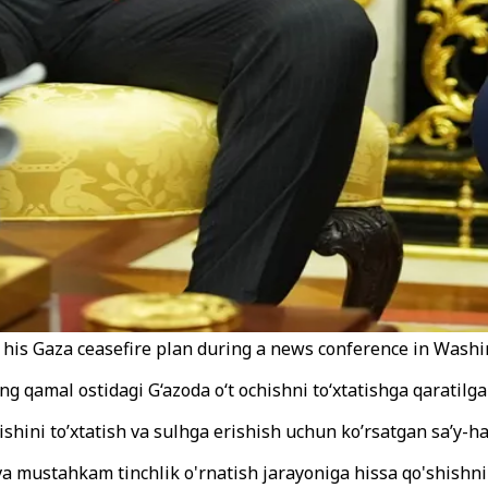
 his Gaza ceasefire plan during a news conference in Washi
 qamal ostidagi G‘azoda o‘t ochishni to‘xtatishga qaratilgan
shini to’xtatish va sulhga erishish uchun ko’rsatgan sa’y-ha
va mustahkam tinchlik o'rnatish jarayoniga hissa qo'shishni