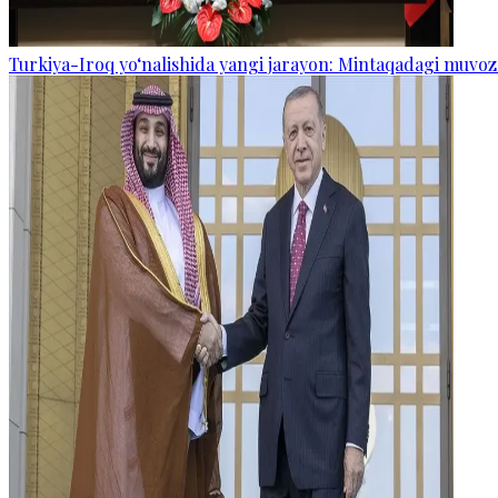
Turkiya-Iroq yo‘nalishida yangi jarayon: Mintaqadagi muvoz