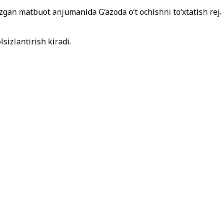
an matbuot anjumanida G‘azoda o‘t ochishni to‘xtatish reja
sizlantirish kiradi.