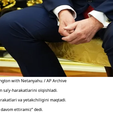
ngton with Netanyahu. / AP Archive
 sa’y-harakatlarini olqishladi.
rakatlari va yetakchiligini maqtadi.
 davom ettiramiz” dedi.