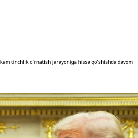
hkam tinchlik o'rnatish jarayoniga hissa qo'shishda davom