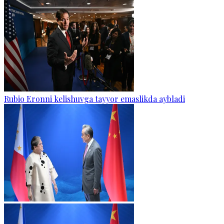
Rubio Eronni kelishuvga tayyor emaslikda aybladi