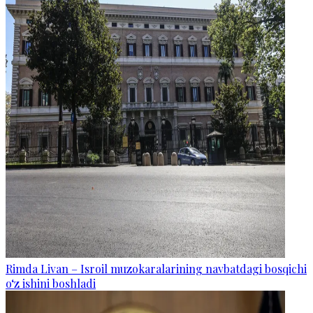
Rimda Livan – Isroil muzokaralarining navbatdagi bosqichi
o‘z ishini boshladi