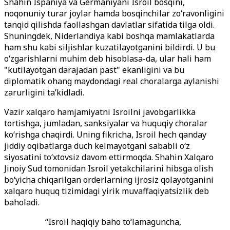
Shahin Ispaniya va Germaniyani Isroil bosqini,
noqonuniy turar joylar hamda bosqinchilar zo‘ravonligini
tanqid qilishda faollashgan davlatlar sifatida tilga oldi.
Shuningdek, Niderlandiya kabi boshqa mamlakatlarda
ham shu kabi siljishlar kuzatilayotganini bildirdi. U bu
o‘zgarishlarni muhim deb hisoblasa-da, ular hali ham
"kutilayotgan darajadan past" ekanligini va bu
diplomatik ohang maydondagi real choralarga aylanishi
zarurligini ta’kidladi.
Vazir xalqaro hamjamiyatni Isroilni javobgarlikka
tortishga, jumladan, sanksiyalar va huquqiy choralar
ko‘rishga chaqirdi. Uning fikricha, Isroil hech qanday
jiddiy oqibatlarga duch kelmayotgani sababli o‘z
siyosatini to‘xtovsiz davom ettirmoqda. Shahin Xalqaro
Jinoiy Sud tomonidan Isroil yetakchilarini hibsga olish
bo‘yicha chiqarilgan orderlarning ijrosiz qolayotganini
xalqaro huquq tizimidagi yirik muvaffaqiyatsizlik deb
baholadi.
“Isroil haqiqiy baho to‘lamaguncha,