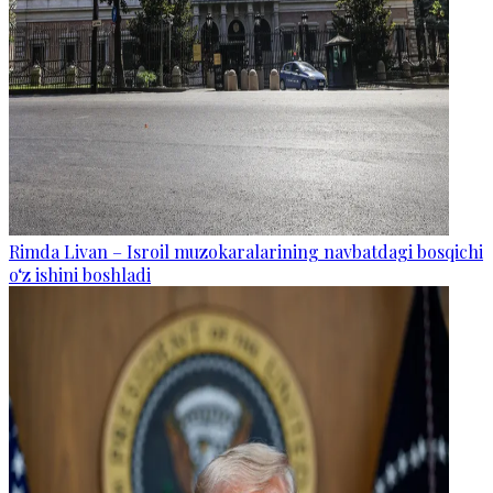
Rimda Livan – Isroil muzokaralarining navbatdagi bosqichi
o‘z ishini boshladi