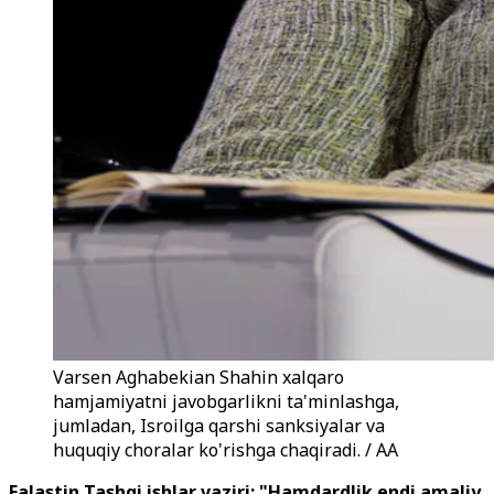
Varsen Aghabekian Shahin xalqaro
hamjamiyatni javobgarlikni ta'minlashga,
jumladan, Isroilga qarshi sanksiyalar va
huquqiy choralar ko'rishga chaqiradi. / AA
Falastin Tashqi ishlar vaziri: "Hamdardlik endi amaliy