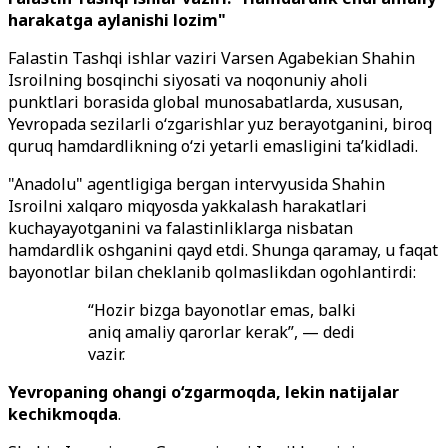
harakatga aylanishi lozim"
Falastin Tashqi ishlar vaziri Varsen Agabekian Shahin
Isroilning bosqinchi siyosati va noqonuniy aholi
punktlari borasida global munosabatlarda, xususan,
Yevropada sezilarli o‘zgarishlar yuz berayotganini, biroq
quruq hamdardlikning o‘zi yetarli emasligini ta’kidladi.
"Anadolu" agentligiga bergan intervyusida Shahin
Isroilni xalqaro miqyosda yakkalash harakatlari
kuchayayotganini va falastinliklarga nisbatan
hamdardlik oshganini qayd etdi. Shunga qaramay, u faqat
bayonotlar bilan cheklanib qolmaslikdan ogohlantirdi:
“Hozir bizga bayonotlar emas, balki
aniq amaliy qarorlar kerak”, — dedi
vazir.
Yevropaning ohangi o‘zgarmoqda, lekin natijalar
kechikmoqda
.