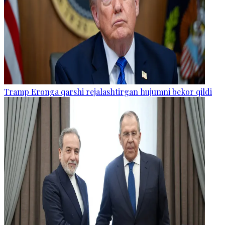
Tramp Eronga qarshi rejalashtirgan hujumni bekor qildi