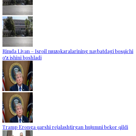
Rimda Livan – Isroil muzokaralarining navbatdagi bosqichi
o‘z ishini boshladi
Tramp Eronga qarshi rejalashtirgan hujumni bekor qildi