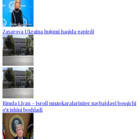
Zaxarova Ukraina hujumi haqida gapirdi
Rimda Livan – Isroil muzokaralarining navbatdagi bosqichi
o‘z ishini boshladi