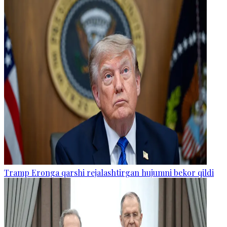
Tramp Eronga qarshi rejalashtirgan hujumni bekor qildi