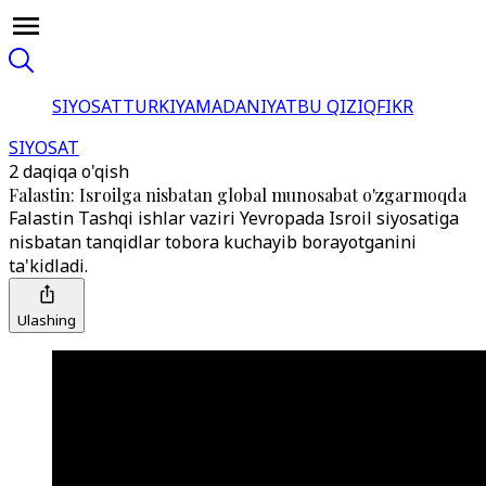
SIYOSAT
TURKIYA
MADANIYAT
BU QIZIQ
FIKR
SIYOSAT
2 daqiqa o'qish
Falastin: Isroilga nisbatan global munosabat o'zgarmoqda
Falastin Tashqi ishlar vaziri Yevropada Isroil siyosatiga
nisbatan tanqidlar tobora kuchayib borayotganini
ta'kidladi.
Ulashing