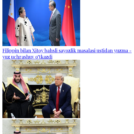
Filippin bilan Xitoy bahsli sayozlik masalasi ustidan yuzma -
yuz uchrashuv o‘tkazdi