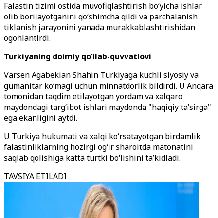
Falastin tizimi ostida muvofiqlashtirish bo‘yicha ishlar
olib borilayotganini qo‘shimcha qildi va parchalanish
tiklanish jarayonini yanada murakkablashtirishidan
ogohlantirdi.
Turkiyaning doimiy qo‘llab-quvvatlovi
Varsen Agabekian Shahin Turkiyaga kuchli siyosiy va
gumanitar ko‘magi uchun minnatdorlik bildirdi. U Anqara
tomonidan taqdim etilayotgan yordam va xalqaro
maydondagi targ‘ibot ishlari maydonda "haqiqiy ta’sirga"
ega ekanligini aytdi.
U Turkiya hukumati va xalqi ko‘rsatayotgan birdamlik
falastinliklarning hozirgi og‘ir sharoitda matonatini
saqlab qolishiga katta turtki bo‘lishini ta’kidladi.
TAVSIYA ETILADI