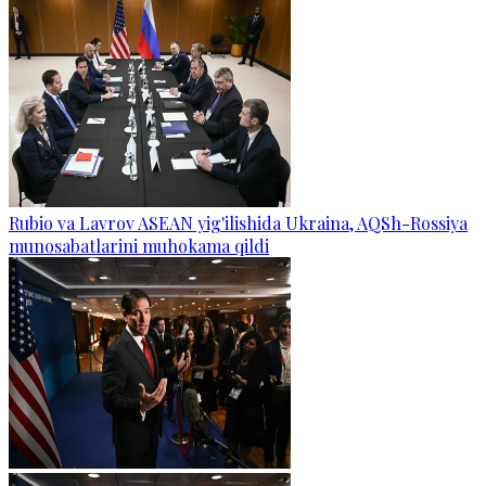
Rubio va Lavrov ASEAN yig'ilishida Ukraina, AQSh-Rossiya
munosabatlarini muhokama qildi