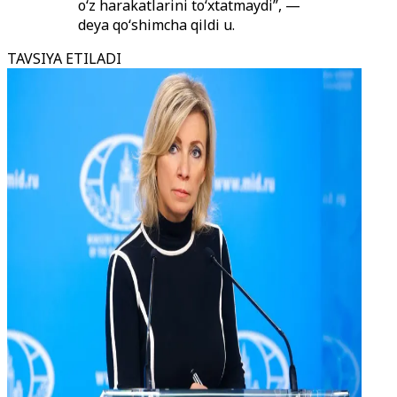
o‘z harakatlarini to‘xtatmaydi”, —
deya qo‘shimcha qildi u.
TAVSIYA ETILADI