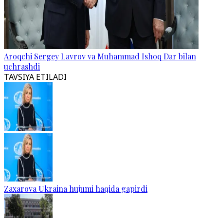
Aroqchi Sergey Lavrov va Muhammad Ishoq Dar bilan
uchrashdi
TAVSIYA ETILADI
Zaxarova Ukraina hujumi haqida gapirdi