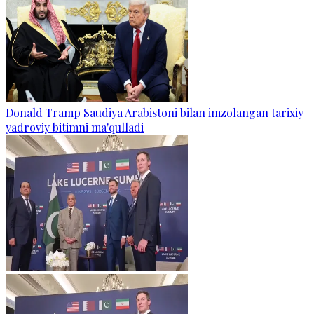
Donald Tramp Saudiya Arabistoni bilan imzolangan tarixiy
yadroviy bitimni ma'qulladi