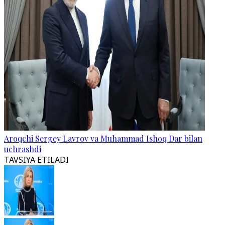
Aroqchi Sergey Lavrov va Muhammad Ishoq Dar bilan
uchrashdi
TAVSIYA ETILADI