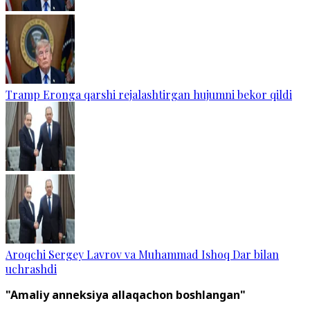
Tramp Eronga qarshi rejalashtirgan hujumni bekor qildi
Aroqchi Sergey Lavrov va Muhammad Ishoq Dar bilan
uchrashdi
"Amaliy anneksiya allaqachon boshlangan"