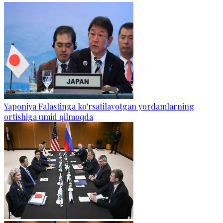
Yaponiya Falastinga ko'rsatilayotgan yordamlarning
ortishiga umid qilmoqda