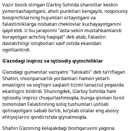
Vazir bosib olingan G‘arbiy Sohilda sharoitlar keskin
yomonlashayotgani, aholi punktlari kengayib, noqonuniy
bosqinchilarning hujumlari ortayotgani va
falastinliklarga nisbatan cheklovlar kuchayayotganini
qayd etdi. U bu jarayonni "asta-sekin mustahkamlanib
borayotgan achchiq haqiqat" deb atab, Falastin
davlatchiligi istiqbollari xavf ostida ekanidan
ogohlantirdi.
G‘azodagi inqiroz va iqtisodiy qiyinchiliklar
G‘azodagi gumanitar vaziyatni "falokatli" deb ta’riflagan
Shahin, insonparvarlik yordamlari hamon yetarli
emasligini va sog‘liqni saqlash tizimi tanazzul yoqasida
ekanligini bildirdi. Shuningdek, G‘arbiy Sohilda ham
iqtisodiy inqiroz chuqurlashmoqda; bunga qisman Isroil
tomonidan Falastinning soliq tushumlari ushlab
qolinayotgani sabab bo‘lib, ko‘plab oilalar eng asosiy
ehtiyojlarini qondirishda qiynalmoqda.
Shahin G‘azoning kelajakdagi boshqaruvini yagona