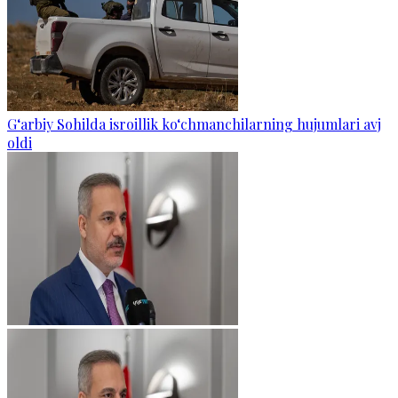
G‘arbiy Sohilda isroillik ko‘chmanchilarning hujumlari avj
oldi