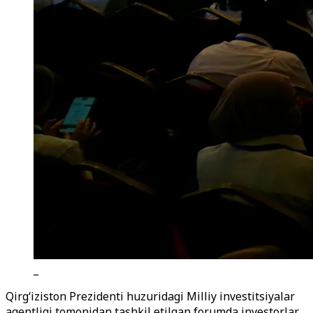
_
Qirg‘iziston Prezidenti huzuridagi Milliy investitsiyalar
agentligi tomonidan tashkil etilgan forumda investorlar,