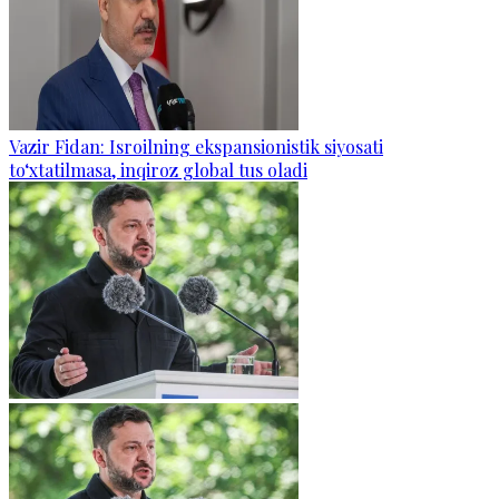
Vazir Fidan: Isroilning ekspansionistik siyosati
to‘xtatilmasa, inqiroz global tus oladi