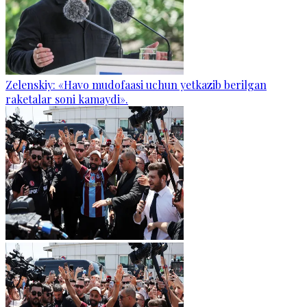
Zelenskiy: «Havo mudofaasi uchun yetkazib berilgan
raketalar soni kamaydi».