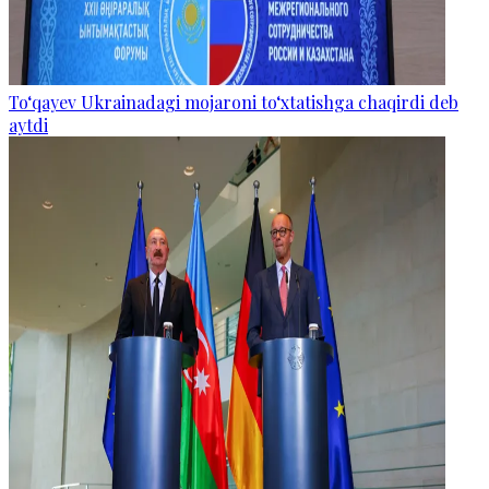
To‘qayev Ukrainadagi mojaroni to‘xtatishga chaqirdi deb
aytdi