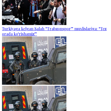
Turkiyaga kelgan Salah “Trabzonspor” muxlislariga: “Tez
orada ko‘rishamiz”