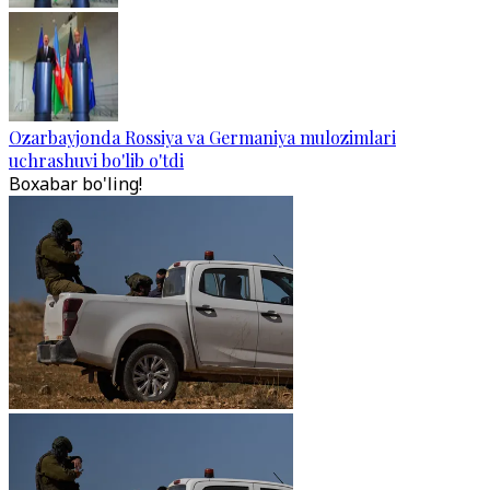
Ozarbayjonda Rossiya va Germaniya mulozimlari
uchrashuvi bo'lib o'tdi
Boxabar bo'ling!