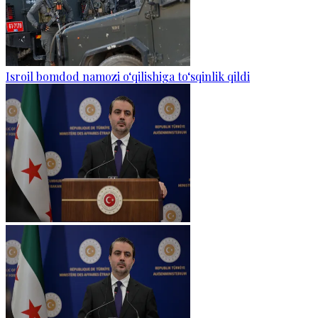
Isroil bomdod namozi o‘qilishiga to‘sqinlik qildi