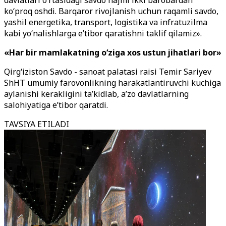
davlatlari o‘rtasidagi savdo hajmi ikki barobardan
ko‘proq oshdi. Barqaror rivojlanish uchun raqamli savdo,
yashil energetika, transport, logistika va infratuzilma
kabi yo‘nalishlarga e’tibor qaratishni taklif qilamiz».
«Har bir mamlakatning o‘ziga xos ustun jihatlari bor»
Qirg‘iziston Savdo - sanoat palatasi raisi Temir Sariyev
ShHT umumiy farovonlikning harakatlantiruvchi kuchiga
aylanishi kerakligini ta’kidlab, a’zo davlatlarning
salohiyatiga e’tibor qaratdi.
TAVSIYA ETILADI