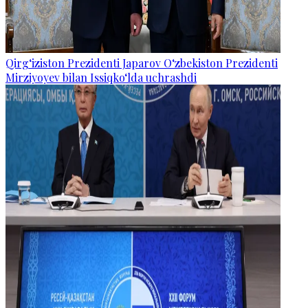
Qirg‘iziston Prezidenti Japarov O‘zbekiston Prezidenti
Mirziyoyev bilan Issiqko‘lda uchrashdi