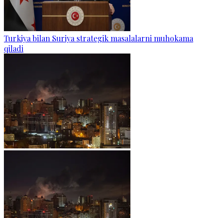
Turkiya bilan Suriya strategik masalalarni muhokama
qiladi