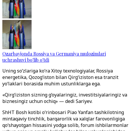
Ozarbayjonda Rossiya va Germaniya mulozimlari
uchrashuvi bo'lib o'tdi
Uning so‘zlariga ko‘ra Xitoy texnologiyalar, Rossiya
energetika, Qozog‘iston bilan Qirg‘iziston esa tranzit
yo‘laklari borasida muhim ustunliklarga ega.
«Qirg‘iziston sizning g‘oyalaringiz, investitsiyalaringiz va
biznesingiz uchun ochiq» — dedi Sariyev.
ShHT Bosh kotibi o‘rinbosari Piao Yanfan tashkilotning
mintaqaviy tinchlik, barqarorlik va xalqlar farovonligiga
qo‘shayotgan hissasini yodga solib, forum ishbilarmonlar