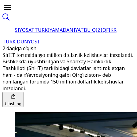
SIYOSAT
TURKIYA
MADANIYAT
BU QIZIQ
FIKR
TURK DUNYOSI
2 daqiqa o'qish
ShHT forumida 150 million dollarlik kelishuvlar imzolandi.
Bishkekda uyushtirilgan va Shanxay Hamkorlik
Tashkiloti (ShHT) tarkibidagi davlatlar ishtirok etgan
ham - da «Yevrosiyoning qalbi Qirg‘iziston» deb
nomlangan forumda 150 million dollarlik kelishuvlar
imzolandi.
Ulashing