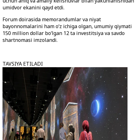
uchun aniq va amaliy kelishuvlar bilan yakunlanishidan
umidvor ekanini qayd etdi.
Forum doirasida memorandumlar va niyat
bayonnomalarini ham o‘z ichiga olgan, umumiy qiymati
150 million dollar bo‘lgan 12 ta investitsiya va savdo
shartnomasi imzolandi.
TAVSIYA ETILADI