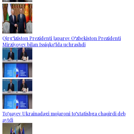
Qirg‘iziston Prezidenti Japarov O‘zbekiston Prezidenti
Mirziyoyev bilan Issiqko‘lda uchrashdi
To‘qayev Ukrainadagi mojaroni to‘xtatishga chaqirdi deb
aytdi