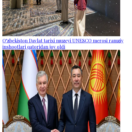
O‘zbekiston Davlat tarixi muzeyi UNESCO merosi ramziy
inshootlari qatoridan joy oldi