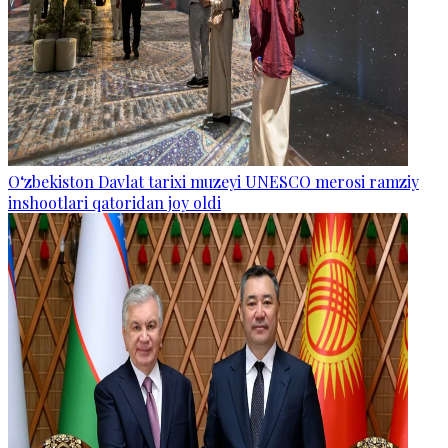
O‘zbekiston Davlat tarixi muzeyi UNESCO merosi ramziy
inshootlari qatoridan joy oldi