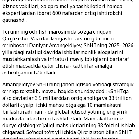
biznes vakillari, xalqaro moliya tashkilotlari hamda
ekspertlardan iborat 600 nafardan ortiq ishtirokchi
qatnashdi.
Forumning ochilish marosimida so‘zga chiqqan
Qirg‘iziston Vazirlar kengashi raisining birinchi
o‘rinbosari Daniyar Amangeldiyev, ShHTning 2025–2026-
yillardagi raisligi davrida ishbilarmonlik aloqalarini
mustahkamlash va infratuzilmaviy to‘siqlarni bartaraf
etish maqsadida qator chora - tadbirlar amalga
oshirilganini ta’kidladi.
Amangeldiyev ShHTning jahon iqtisodiyotidagi strategik
o‘rniga to‘xtalib, mavzu haqida shunday dedi: «ShHTga
a’zo davlatlar 3,5 milliarddan ortiq aholiga va 33 trillion
dollarlik yalpi ichki mahsulotga ega 10 mamlakatni
birlashtiradi ham - da global iqtisodiyotning eng yirik
markazlaridan birini tashkil etadi. Mamlakatlarimiz
dunyo qishloq xo‘jaligi mahsulotlarining 38 foizini ishlab
chiqaradi. So‘nggi to‘rt yil ichida Qirg‘iziston bilan ShHT