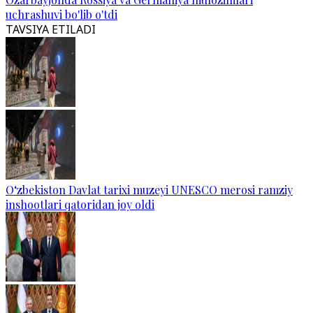
uchrashuvi bo'lib o'tdi
TAVSIYA ETILADI
O‘zbekiston Davlat tarixi muzeyi UNESCO merosi ramziy
inshootlari qatoridan joy oldi