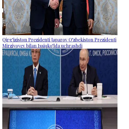
Qirg‘iziston Prezidenti Japarov O‘zbekiston Prezidenti
Mirziyoyev bilan Issiqko‘lda uchrashdi