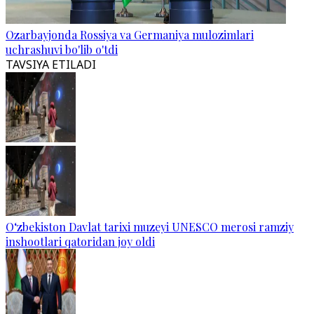
Ozarbayjonda Rossiya va Germaniya mulozimlari
uchrashuvi bo'lib o'tdi
TAVSIYA ETILADI
O‘zbekiston Davlat tarixi muzeyi UNESCO merosi ramziy
inshootlari qatoridan joy oldi