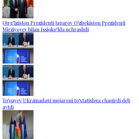
Qirg‘iziston Prezidenti Japarov O‘zbekiston Prezidenti
Mirziyoyev bilan Issiqko‘lda uchrashdi
To‘qayev Ukrainadagi mojaroni to‘xtatishga chaqirdi deb
aytdi