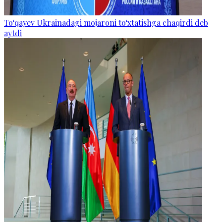
To‘qayev Ukrainadagi mojaroni to‘xtatishga chaqirdi deb
aytdi