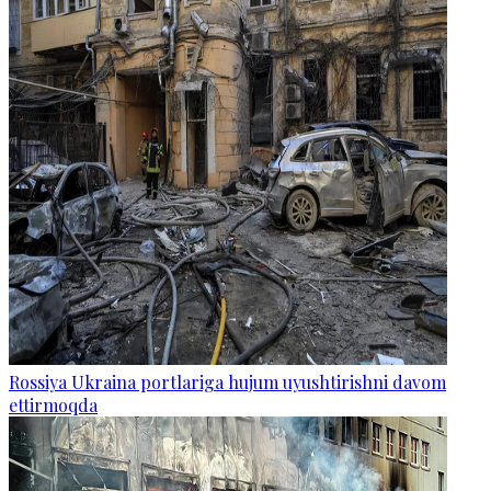
Rossiya Ukraina portlariga hujum uyushtirishni davom
ettirmoqda