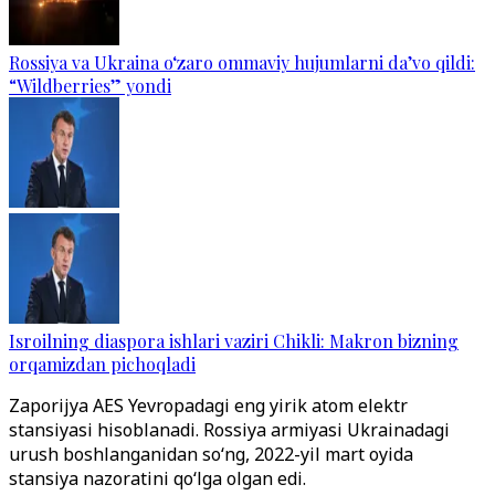
Rossiya va Ukraina o‘zaro ommaviy hujumlarni da’vo qildi:
“Wildberries” yondi
Isroilning diaspora ishlari vaziri Chikli: Makron bizning
orqamizdan pichoqladi
Zaporijya AES Yevropadagi eng yirik atom elektr
stansiyasi hisoblanadi. Rossiya armiyasi Ukrainadagi
urush boshlanganidan so‘ng, 2022-yil mart oyida
stansiya nazoratini qo‘lga olgan edi.