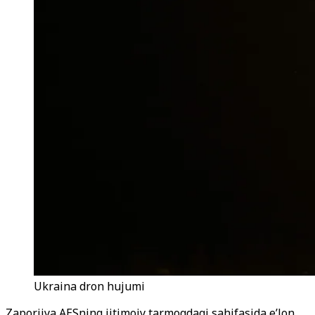
Ukraina dron hujumi
Zaporijya AESning ijtimoiy tarmoqdagi sahifasida e’lon