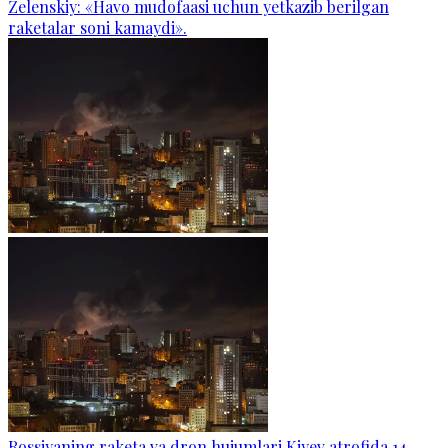
Zelenskiy: «Havo mudofaasi uchun yetkazib berilgan
raketalar soni kamaydi».
Rossiyaning raketa va dron hujumlari Kiyev atrofida 14