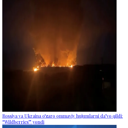
Rossiya va Ukraina o‘zaro ommaviy hujumlarni da’vo qildi:
“Wildberries” yondi