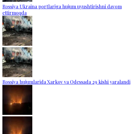
Rossiya Ukraina portlariga hujum uyushtirishni davom
ettirmoqda
Rossiya hujumlarida Xarkov va Odessada 29 kishi yaralandi