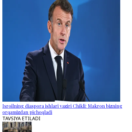
Isroilning diaspora ishlari vaziri Chikli: Makron bizning
orqamizdan pichoqladi
TAVSIYA ETILADI