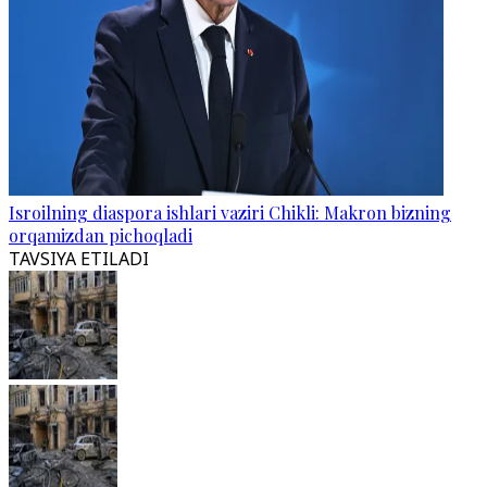
Isroilning diaspora ishlari vaziri Chikli: Makron bizning
orqamizdan pichoqladi
TAVSIYA ETILADI