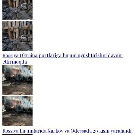
Rossiya Ukraina portlariga hujum uyushtirishni davom
ettirmoqda
Rossiya hujumlarida Xarkov va Odessada 29 kishi yaralandi