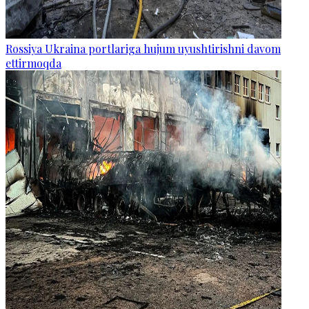
Rossiya Ukraina portlariga hujum uyushtirishni davom
ettirmoqda