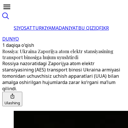
SIYOSAT
TURKIYA
MADANIYAT
BU QIZIQ
FIKR
DUNYO
1 daqiqa o'qish
Rossiya: Ukraina Zaporijya atom elektr stansiyasining
transport binosiga hujum uyushtirdi
Rossiya nazoratidagi Zaporijya atom elektr
stansiyasining (AES) transport binosi Ukraina armiyasi
tomonidan uchuvchisiz uchish apparatlari (UUA) bilan
amalga oshirilgan hujumlarda zarar ko‘rgani ma’lum
qilindi.
Ulashing