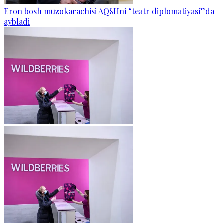
Eron bosh muzokarachisi AQSHni “teatr diplomatiyasi”da
aybladi