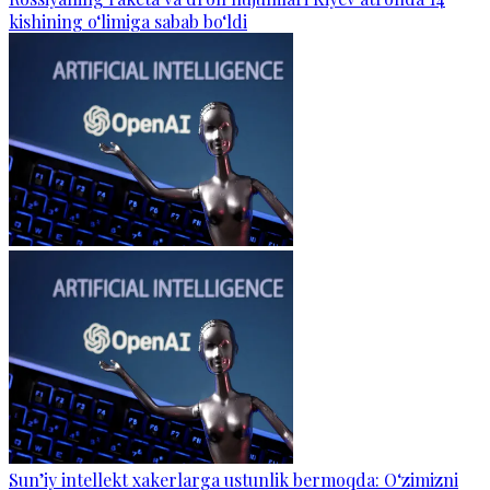
kishining o‘limiga sabab bo‘ldi
Sun’iy intellekt xakerlarga ustunlik bermoqda: O‘zimizni