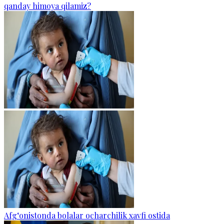
qanday himoya qilamiz?
Afg‘onistonda bolalar ocharchilik xavfi ostida