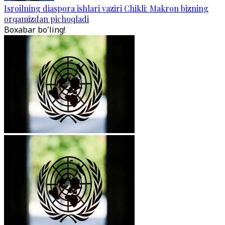
Isroilning diaspora ishlari vaziri Chikli: Makron bizning
orqamizdan pichoqladi
Boxabar bo'ling!