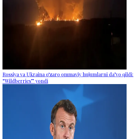
Rossiya va Ukraina o‘zaro ommaviy hujumlarni da’vo qildi:
“Wildberries” yondi