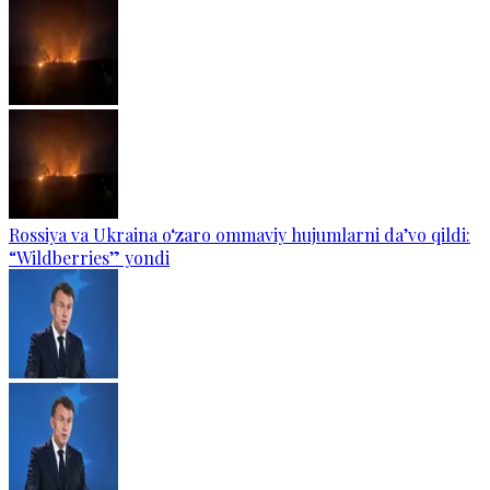
Rossiya va Ukraina o‘zaro ommaviy hujumlarni da’vo qildi:
“Wildberries” yondi