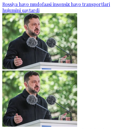
Rossiya havo mudofaasi insonsiz havo transportlari
hujumini qaytardi