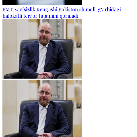
BMT Xavfsizlik Kengashi Pokiston shimoli-g‘arbidagi
halokatli terror hujumini qoraladi