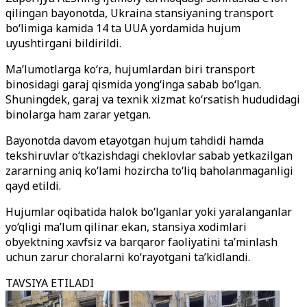
qilingan bayonotda, Ukraina stansiyaning transport
bo‘limiga kamida 14 ta UUA yordamida hujum
uyushtirgani bildirildi.
Ma’lumotlarga ko‘ra, hujumlardan biri transport
binosidagi garaj qismida yong‘inga sabab bo‘lgan.
Shuningdek, garaj va texnik xizmat ko‘rsatish hududidagi
binolarga ham zarar yetgan.
Bayonotda davom etayotgan hujum tahdidi hamda
tekshiruvlar o‘tkazishdagi cheklovlar sabab yetkazilgan
zararning aniq ko‘lami hozircha to‘liq baholanmaganligi
qayd etildi.
Hujumlar oqibatida halok bo‘lganlar yoki yaralanganlar
yo‘qligi ma’lum qilinar ekan, stansiya xodimlari
obyektning xavfsiz va barqaror faoliyatini ta’minlash
uchun zarur choralarni ko‘rayotgani ta’kidlandi.
TAVSIYA ETILADI