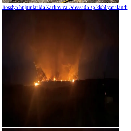
Rossiya hujumlarida Xarkov va Odessada 29 kishi yaralandi