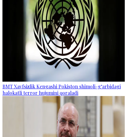
BMT Xavfsizlik Kengashi Pokiston shimoli-g‘arbidagi
halokatli terror hujumini qoraladi