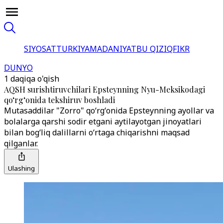
SIYOSAT
TURKIYA
MADANIYAT
BU QIZIQ
FIKR
DUNYO
1 daqiqa o'qish
AQSH surishtiruvchilari Epsteynning Nyu-Meksikodagi
qoʻrgʻonida tekshiruv boshladi
Mutasaddilar "Zorro" qoʻrgʻonida Epsteynning ayollar va
bolalarga qarshi sodir etgani aytilayotgan jinoyatlari
bilan bogʻliq dalillarni oʻrtaga chiqarishni maqsad
qilganlar.
Ulashing