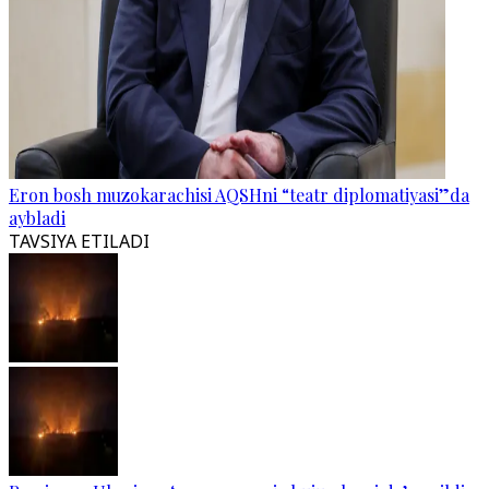
Eron bosh muzokarachisi AQSHni “teatr diplomatiyasi”da
aybladi
TAVSIYA ETILADI