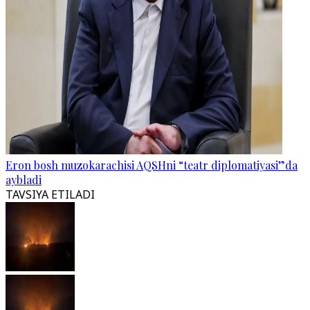
Eron bosh muzokarachisi AQSHni “teatr diplomatiyasi”da
aybladi
TAVSIYA ETILADI