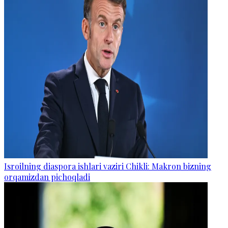
Isroilning diaspora ishlari vaziri Chikli: Makron bizning
orqamizdan pichoqladi