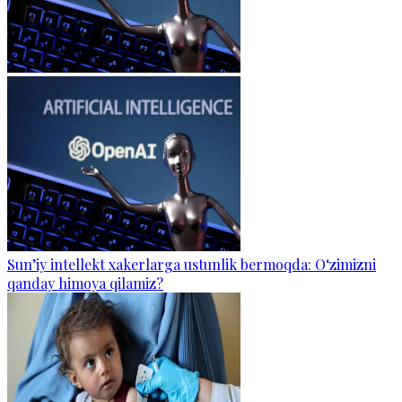
Sun’iy intellekt xakerlarga ustunlik bermoqda: O‘zimizni
qanday himoya qilamiz?