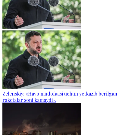
Zelenskiy: «Havo mudofaasi uchun yetkazib berilgan
raketalar soni kamaydi».