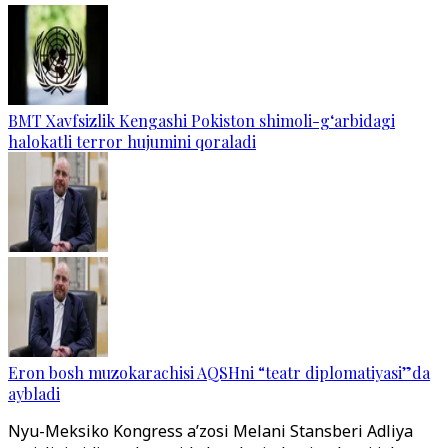
BMT Xavfsizlik Kengashi Pokiston shimoli-g‘arbidagi
halokatli terror hujumini qoraladi
Eron bosh muzokarachisi AQSHni “teatr diplomatiyasi”da
aybladi
Nyu-Meksiko Kongress a’zosi Melani Stansberi Adliya