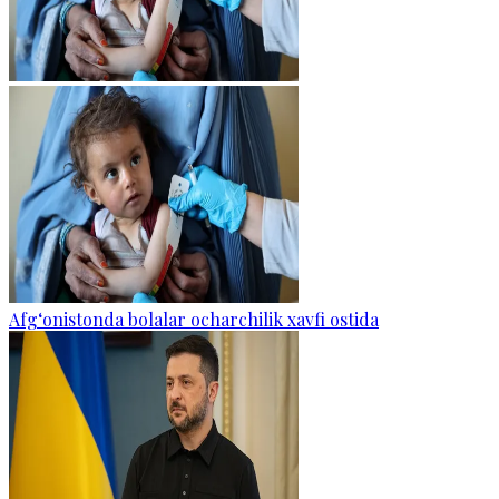
Afg‘onistonda bolalar ocharchilik xavfi ostida