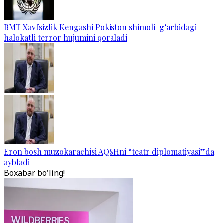
BMT Xavfsizlik Kengashi Pokiston shimoli-g‘arbidagi
halokatli terror hujumini qoraladi
Eron bosh muzokarachisi AQSHni “teatr diplomatiyasi”da
aybladi
Boxabar bo'ling!