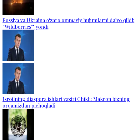
Rossiya va Ukraina o‘zaro ommaviy hujumlarni da’vo qildi:
“Wildberries” yondi
Isroilning diaspora ishlari vaziri Chikli: Makron bizning
orqamizdan pichoqladi