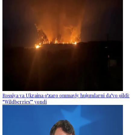
Rossiya va Ukraina o‘zaro ommaviy hujumlarni da’vo qildi:
“Wildberries” yondi