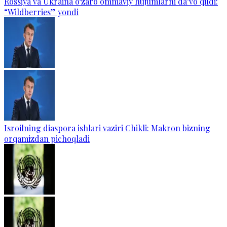
Rossiya va Ukraina o‘zaro ommaviy hujumlarni da’vo qildi:
“Wildberries” yondi
Isroilning diaspora ishlari vaziri Chikli: Makron bizning
orqamizdan pichoqladi