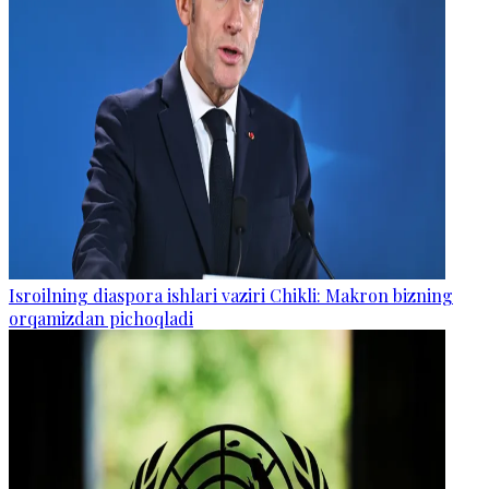
Isroilning diaspora ishlari vaziri Chikli: Makron bizning
orqamizdan pichoqladi