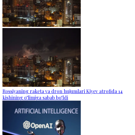
Rossiyaning raketa va dron hujumlari Kiyev atrofida 14
kishining o‘limiga sabab bo‘ldi