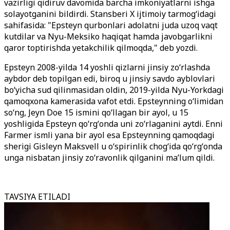
vazirligi qidiruv davomida barcha imkoniyatlarni ishga
solayotganini bildirdi. Stansberi X ijtimoiy tarmogʻidagi
sahifasida: "Epsteyn qurbonlari adolatni juda uzoq vaqt
kutdilar va Nyu-Meksiko haqiqat hamda javobgarlikni
qaror toptirishda yetakchilik qilmoqda," deb yozdi.
Epsteyn 2008-yilda 14 yoshli qizlarni jinsiy zoʻrlashda
aybdor deb topilgan edi, biroq u jinsiy savdo ayblovlari
boʻyicha sud qilinmasidan oldin, 2019-yilda Nyu-Yorkdagi
qamoqxona kamerasida vafot etdi. Epsteynning oʻlimidan
soʻng, Jeyn Doe 15 ismini qoʻllagan bir ayol, u 15
yoshligida Epsteyn qoʻrgʻonda uni zoʻrlaganini aytdi. Enni
Farmer ismli yana bir ayol esa Epsteynning qamoqdagi
sherigi Gisleyn Maksvell u oʻspirinlik chogʻida qoʻrgʻonda
unga nisbatan jinsiy zoʻravonlik qilganini ma’lum qildi.
TAVSIYA ETILADI