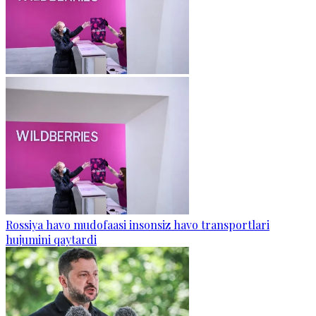
Rossiya havo mudofaasi insonsiz havo transportlari
hujumini qaytardi