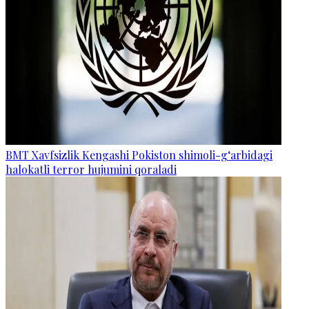
BMT Xavfsizlik Kengashi Pokiston shimoli-g‘arbidagi
halokatli terror hujumini qoraladi