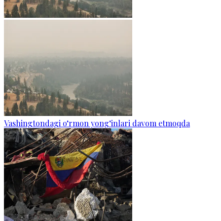
Vashingtondagi o‘rmon yong‘inlari davom etmoqda