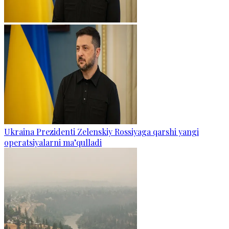
Ukraina Prezidenti Zelenskiy Rossiyaga qarshi yangi
operatsiyalarni ma’qulladi