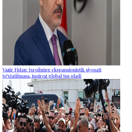
Vazir Fidan: Isroilning ekspansionistik siyosati
to‘xtatilmasa, inqiroz global tus oladi