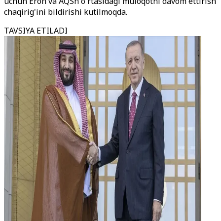
uchun Eron va AQSh o'rtasidagi muloqotni davom ettirish
chaqirig'ini bildirishi kutilmoqda.
TAVSIYA ETILADI