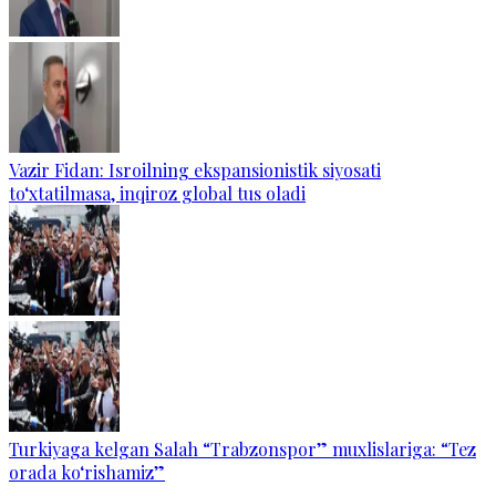
Vazir Fidan: Isroilning ekspansionistik siyosati
to‘xtatilmasa, inqiroz global tus oladi
Turkiyaga kelgan Salah “Trabzonspor” muxlislariga: “Tez
orada ko‘rishamiz”