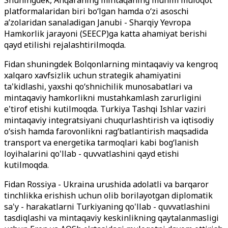
Shuningdek, Anqaraning mintaqaning muhim muloqot
platformalaridan biri bo‘lgan hamda o‘zi asoschi
a’zolaridan sanaladigan Janubi - Sharqiy Yevropa
Hamkorlik jarayoni (SEECP)ga katta ahamiyat berishi
qayd etilishi rejalashtirilmoqda.
Fidan shuningdek Bolqonlarning mintaqaviy va kengroq
xalqaro xavfsizlik uchun strategik ahamiyatini
ta'kidlashi, yaxshi qo
‘
shnichilik munosabatlari va
mintaqaviy hamkorlikni mustahkamlash zarurligini
e'tirof etishi kutilmoqda. Turkiya Tashqi Ishlar vaziri
mintaqaviy integratsiyani chuqurlashtirish va iqtisodiy
o
‘
sish hamda farovonlikni rag
‘
batlantirish maqsadida
transport va energetika tarmoqlari kabi bog
‘
lanish
loyihalarini qo'llab - quvvatlashini qayd etishi
kutilmoqda.
Fidan Rossiya - Ukraina urushida adolatli va barqaror
tinchlikka erishish uchun olib borilayotgan diplomatik
sa'y - harakatlarni Turkiyaning qo'llab - quvvatlashini
tasdiqlashi va mintaqaviy keskinlikning qaytalanmasligi