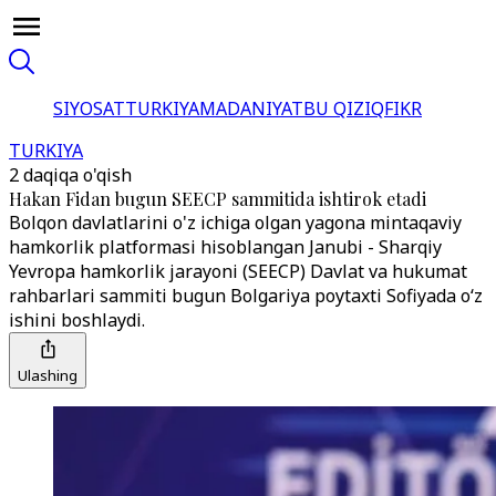
SIYOSAT
TURKIYA
MADANIYAT
BU QIZIQ
FIKR
TURKIYA
2 daqiqa o'qish
Hakan Fidan bugun SEECP sammitida ishtirok etadi
Bolqon davlatlarini o'z ichiga olgan yagona mintaqaviy
hamkorlik platformasi hisoblangan Janubi - Sharqiy
Yevropa hamkorlik jarayoni (SEECP) Davlat va hukumat
rahbarlari sammiti bugun Bolgariya poytaxti Sofiyada o‘z
ishini boshlaydi.
Ulashing