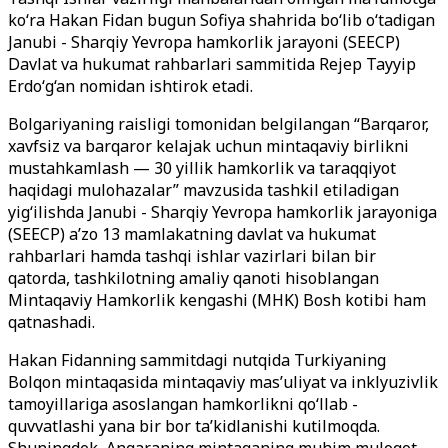
ko
‘
ra Hakan Fidan bugun Sofiya shahrida bo
‘
lib o
‘
tadigan
Janubi - Sharqiy Yevropa hamkorlik jarayoni (SEECP)
Davlat va hukumat rahbarlari sammitida Rejep Tayyip
Erdo
‘g‘
an nomidan ishtirok etadi.
Bolgariyaning raisligi tomonidan belgilangan “Barqaror,
xavfsiz va barqaror kelajak uchun mintaqaviy birlikni
mustahkamlash — 30 yillik hamkorlik va taraqqiyot
haqidagi mulohazalar” mavzusida tashkil etiladigan
yig
‘
ilishda Janubi - Sharqiy Yevropa hamkorlik jarayoniga
(SEECP) a’zo 13 mamlakatning davlat va hukumat
rahbarlari hamda tashqi ishlar vazirlari bilan bir
qatorda, tashkilotning amaliy qanoti hisoblangan
Mintaqaviy Hamkorlik kengashi (MHK) Bosh kotibi ham
qatnashadi.
Hakan Fidanning sammitdagi nutqida Turkiyaning
Bolqon mintaqasida mintaqaviy mas’uliyat va inklyuzivlik
tamoyillariga asoslangan hamkorlikni qo
‘
llab -
quvvatlashi yana bir bor ta’kidlanishi kutilmoqda.