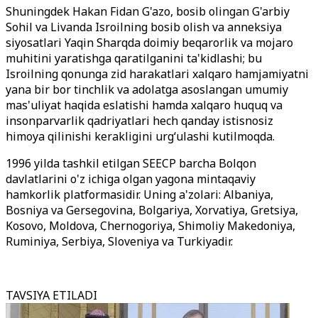
Shuningdek Hakan Fidan G'azo, bosib olingan G'arbiy
Sohil va Livanda Isroilning bosib olish va anneksiya
siyosatlari Yaqin Sharqda doimiy beqarorlik va mojaro
muhitini yaratishga qaratilganini ta'kidlashi; bu
Isroilning qonunga zid harakatlari xalqaro hamjamiyatni
yana bir bor tinchlik va adolatga asoslangan umumiy
mas'uliyat haqida eslatishi hamda xalqaro huquq va
insonparvarlik qadriyatlari hech qanday istisnosiz
himoya qilinishi kerakligini urg
‘
ulashi kutilmoqda.
1996 yilda tashkil etilgan SEECP barcha Bolqon
davlatlarini o'z ichiga olgan yagona mintaqaviy
hamkorlik platformasidir. Uning a'zolari: Albaniya,
Bosniya va Gersegovina, Bolgariya, Xorvatiya, Gretsiya,
Kosovo, Moldova, Chernogoriya, Shimoliy Makedoniya,
Ruminiya, Serbiya, Sloveniya va Turkiyadir.
TAVSIYA ETILADI