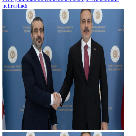
uchrashadi