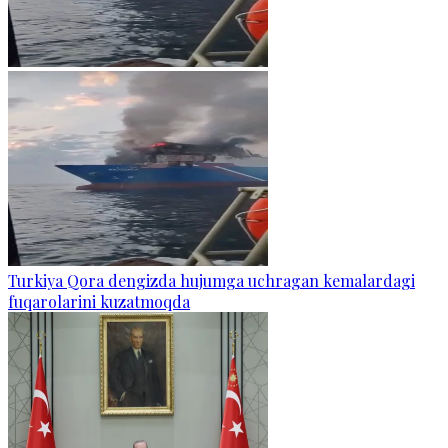
Turkiya Qora dengizda hujumga uchragan kemalardagi
fuqarolarini kuzatmoqda