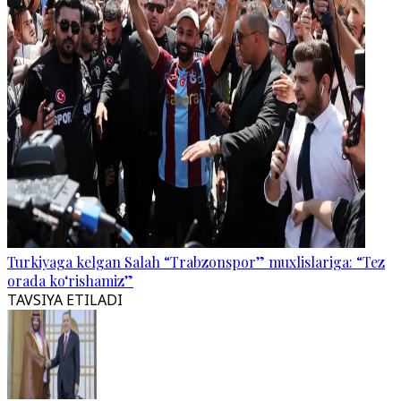
Turkiyaga kelgan Salah “Trabzonspor” muxlislariga: “Tez
orada ko‘rishamiz”
TAVSIYA ETILADI