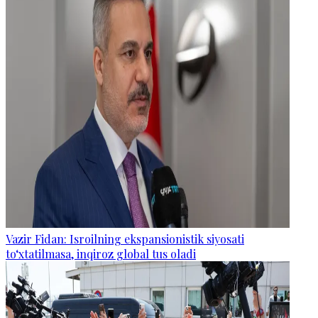
Vazir Fidan: Isroilning ekspansionistik siyosati
to‘xtatilmasa, inqiroz global tus oladi