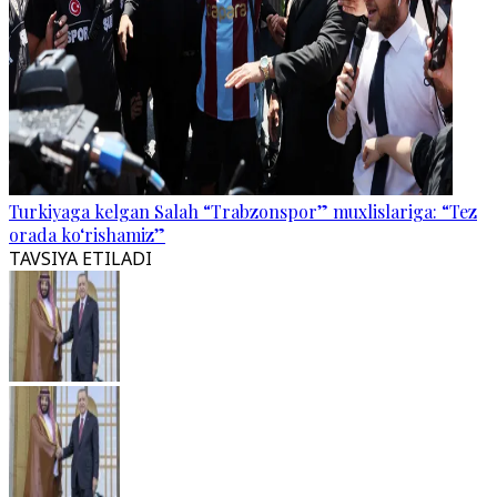
Turkiyaga kelgan Salah “Trabzonspor” muxlislariga: “Tez
orada ko‘rishamiz”
TAVSIYA ETILADI