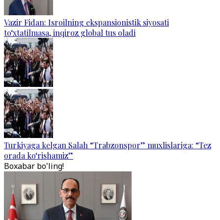
Vazir Fidan: Isroilning ekspansionistik siyosati
to‘xtatilmasa, inqiroz global tus oladi
Turkiyaga kelgan Salah “Trabzonspor” muxlislariga: “Tez
orada ko‘rishamiz”
Boxabar bo'ling!