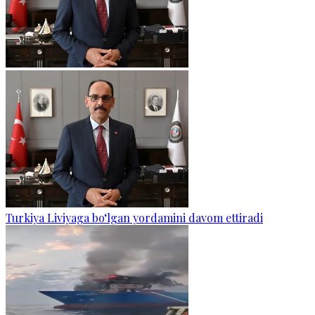
Turkiya Liviyaga bo‘lgan yordamini davom ettiradi