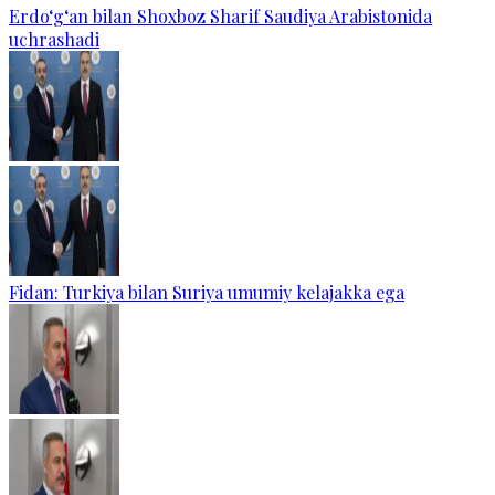
Erdo‘g‘an bilan Shoxboz Sharif Saudiya Arabistonida
uchrashadi
Fidan: Turkiya bilan Suriya umumiy kelajakka ega