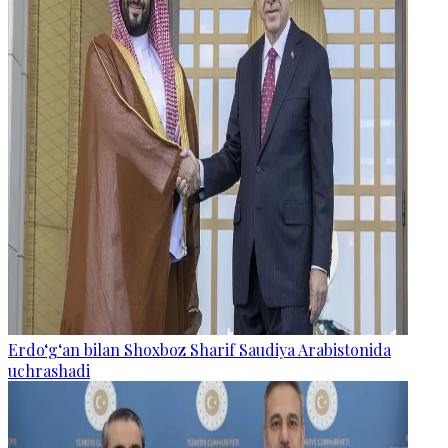
Erdo‘g‘an bilan Shoxboz Sharif Saudiya Arabistonida
uchrashadi