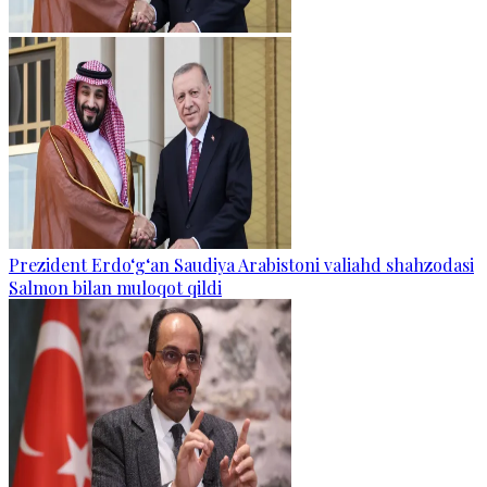
Prezident Erdo‘g‘an Saudiya Arabistoni valiahd shahzodasi
Salmon bilan muloqot qildi