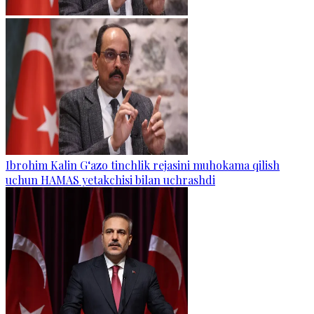
Ibrohim Kalin G‘azo tinchlik rejasini muhokama qilish
uchun HAMAS yetakchisi bilan uchrashdi