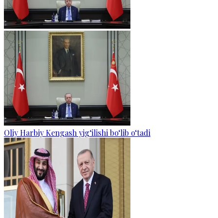
Oliy Harbiy Kengash yig‘ilishi bo‘lib o‘tadi