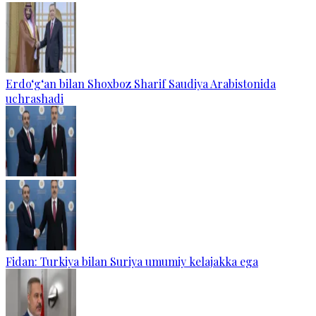
Erdo‘g‘an bilan Shoxboz Sharif Saudiya Arabistonida
uchrashadi
Fidan: Turkiya bilan Suriya umumiy kelajakka ega