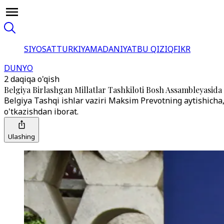
SIYOSAT
TURKIYA
MADANIYAT
BU QIZIQ
FIKR
DUNYO
2 daqiqa o'qish
Belgiya Birlashgan Millatlar Tashkiloti Bosh Assambleyasida F
Belgiya Tashqi ishlar vaziri Maksim Prevotning aytishicha
o'tkazishdan iborat.
Ulashing