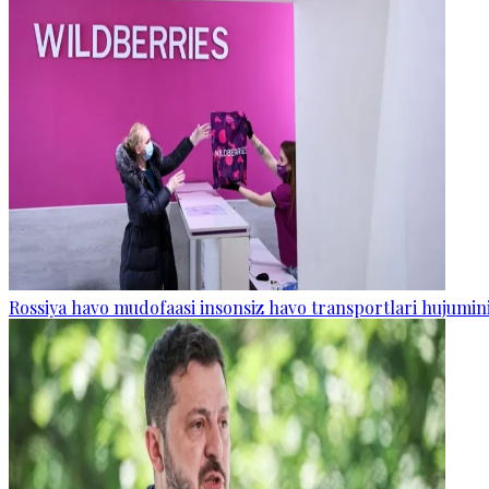
Rossiya havo mudofaasi insonsiz havo transportlari hujumini