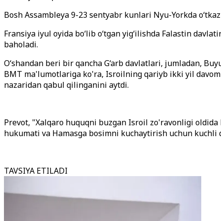
Bosh Assambleya 9-23 sentyabr kunlari Nyu-Yorkda oʻtkazi
Fransiya iyul oyida boʻlib oʻtgan yigʻilishda Falastin davl
baholadi.
O‘shandan beri bir qancha G‘arb davlatlari, jumladan, Buy
BMT ma'lumotlariga ko'ra, Isroilning qariyb ikki yil davo
nazaridan qabul qilinganini aytdi.
Prevot, "Xalqaro huquqni buzgan Isroil zo'ravonligi oldida 
hukumati va Hamasga bosimni kuchaytirish uchun kuchli qa
TAVSIYA ETILADI