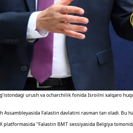
'istondagi urush va ocharchilik fonida Isroilni xalqaro huq
h Assambleyasida Falastin davlatini rasman tan oladi. Bu ha
X platformasida "Falastin BMT sessiyasida Belgiya tomonidan