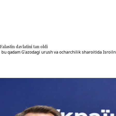
alastin davlatini tan oldi
, bu qadam G'azodagi urush va ocharchilik sharoitida Isroil