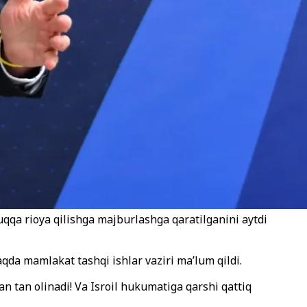
uqqa rioya qilishga majburlashga qaratilganini aytdi
qda mamlakat tashqi ishlar vaziri ma’lum qildi.
 tan olinadi! Va Isroil hukumatiga qarshi qattiq