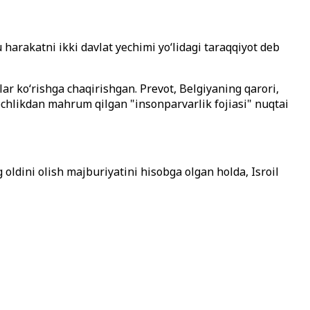
u harakatni ikki davlat yechimi yoʻlidagi taraqqiyot deb
ar ko‘rishga chaqirishgan. Prevot, Belgiyaning qarori,
ochlikdan mahrum qilgan "insonparvarlik fojiasi" nuqtai
 oldini olish majburiyatini hisobga olgan holda, Isroil