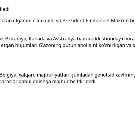
ladi.
atini tan olganini eʼlon qildi va Prezident Emmanuel Makron b
uk Britaniya, Kanada va Avstraliya ham xuddi shunday choral
m etgan hujumlari G'azoning butun aholisini ko'chirilgan va 
Belgiya, xalqaro majburiyatlari, jumladan genotsid xavfining
rorlar qabul qilishga majbur bo'ldi" dedi.