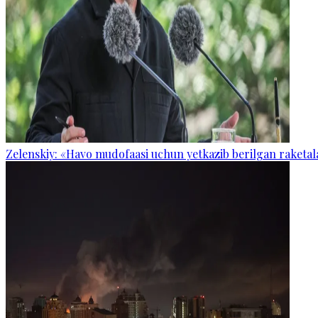
Zelenskiy: «Havo mudofaasi uchun yetkazib berilgan raketal