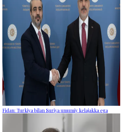
Fidan: Turkiya bilan Suriya umumiy kelajakka ega