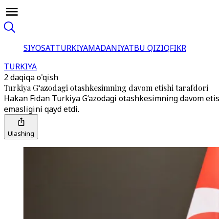
SIYOSAT
TURKIYA
MADANIYAT
BU QIZIQ
FIKR
TURKIYA
2 daqiqa o'qish
Turkiya G‘azodagi otashkesimning davom etishi tarafdori
Hakan Fidan Turkiya G‘azodagi otashkesimning davom etishi
emasligini qayd etdi.
Ulashing