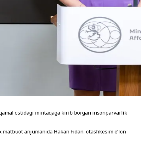
 qamal ostidagi mintaqaga kirib borgan insonparvarlik
rak matbuot anjumanida Hakan Fidan, otashkesim e’lon