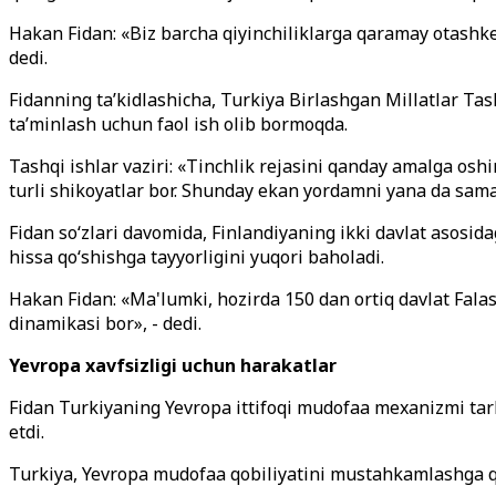
Hakan Fidan: «Biz barcha qiyinchiliklarga qaramay otashkes
dedi.
Fidanning ta’kidlashicha, Turkiya Birlashgan Millatlar Tashk
ta’minlash uchun faol ish olib bormoqda.
Tashqi ishlar vaziri: «Tinchlik rejasini qanday amalga o
turli shikoyatlar bor. Shunday ekan yordamni yana da samar
Fidan so‘zlari davomida, Finlandiyaning ikki davlat asosid
hissa qo‘shishga tayyorligini yuqori baholadi.
Hakan Fidan: «Ma'lumki, hozirda 150 dan ortiq davlat Falas
dinamikasi bor», - dedi.
Yevropa xavfsizligi uchun harakatlar
Fidan Turkiyaning Yevropa ittifoqi mudofaa mexanizmi tark
etdi.
Turkiya, Yevropa mudofaa qobiliyatini mustahkamlashga qar