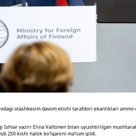
azodagi otashkesim davom etishi tarafdori ekanliklari ammo
qi Ishlar vaziri Elina Valtonen bilan uyushtirilgan mushta
iyb 250 kishi halok bo‘lganini ma’lum qildi.