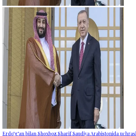
Erdo‘g‘an bilan Shoxboz Sharif Saudiya Arabistonida uchras