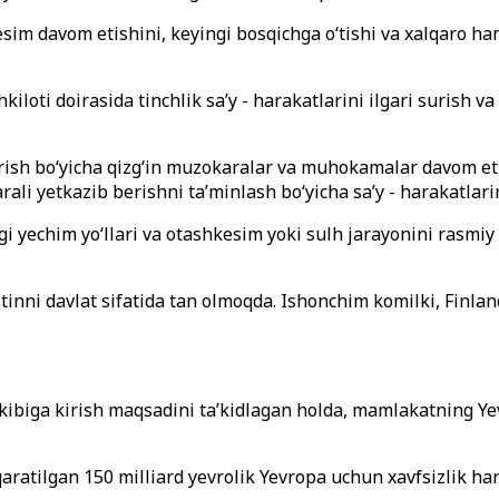
im davom etishini, keyingi bosqichga o‘tishi va xalqaro ham
iloti doirasida tinchlik sa’y - harakatlarini ilgari surish v
shirish bo‘yicha qizg‘in muzokaralar va muhokamalar davom 
ali yetkazib berishni ta’minlash bo‘yicha sa’y - harakatlar
agi yechim yo‘llari va otashkesim yoki sulh jarayonini rasmi
tinni davlat sifatida tan olmoqda. Ishonchim komilki, Finlan
ibiga kirish maqsadini ta’kidlagan holda, mamlakatning Yev
atilgan 150 milliard yevrolik Yevropa uchun xavfsizlik hara