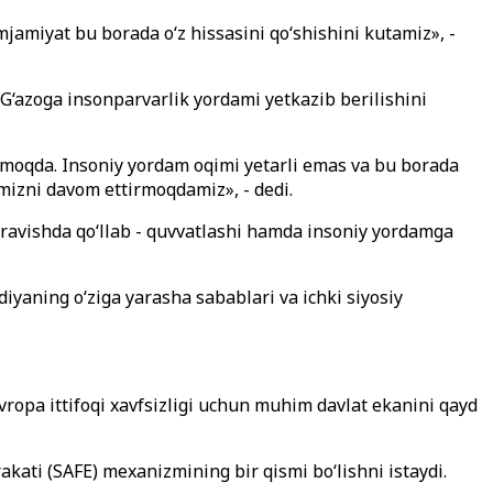
jamiyat bu borada o‘z hissasini qo‘shishini kutamiz», -
a G‘azoga insonparvarlik yordami yetkazib berilishini
etmoqda. Insoniy yordam oqimi yetarli emas va bu borada
imizni davom ettirmoqdamiz», - dedi.
y ravishda qo‘llab - quvvatlashi hamda insoniy yordamga
diyaning o‘ziga yarasha sabablari va ichki siyosiy
ropa ittifoqi xavfsizligi uchun muhim davlat ekanini qayd
kati (SAFE) mexanizmining bir qismi bo‘lishni istaydi.